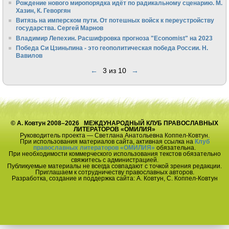
Рождение нового миропорядка идёт по радикальному сценарию. М.
Хазин, К. Геворгян
Витязь на имперском пути. От потешных войск к переустройству
государства. Сергей Марнов
Владимир Лепехин. Расшифровка прогноза "Economist" на 2023
Победа Си Цзиньпина - это геополитическая победа России. Н.
Вавилов
←
3 из 10
→
© А. Ковтун 2008–2026 МЕЖДУНАРОДНЫЙ КЛУБ ПРАВОСЛАВНЫХ
ЛИТЕРАТОРОВ «ОМИЛИЯ»
Руководитель проекта — Светлана Анатольевна Коппел-Ковтун.
При использования материалов сайта, активная ссылка на
Клуб
православных литераторов «ОМИЛИЯ»
обязательна.
При необходимости коммерческого использования текстов обязательно
свяжитесь с администрацией.
Публикуемые материалы не всегда совпадают с точкой зрения редакции.
Приглашаем к сотрудничеству православных авторов.
Разработка, создание и поддержка сайта: А. Ковтун, С. Коппел-Ковтун