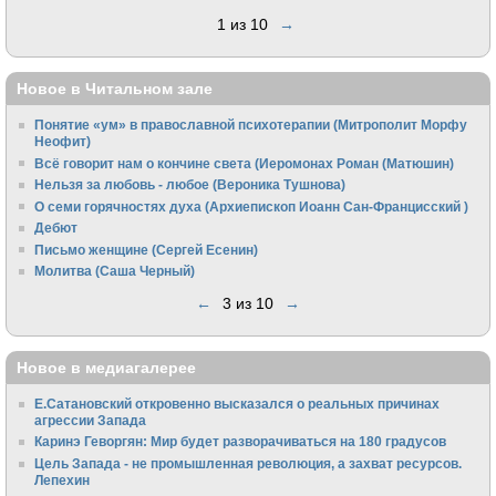
1 из 10
→
Новое в Читальном зале
Понятие «ум» в православной психотерапии (Митрополит Морфу
Неофит)
Всё говорит нам о кончине света (Иеромонах Роман (Матюшин)
Нельзя за любовь - любое (Вероника Тушнова)
О семи горячностях духа (Архиепископ Иоанн Сан-Францисский )
Дебют
Письмо женщине (Сергей Есенин)
Молитва (Саша Черный)
←
3 из 10
→
Новое в медиагалерее
Е.Сатановский откровенно высказался о реальных причинах
агрессии Запада
Каринэ Геворгян: Мир будет разворачиваться на 180 градусов
Цель Запада - не промышленная революция, а захват ресурсов.
Лепехин