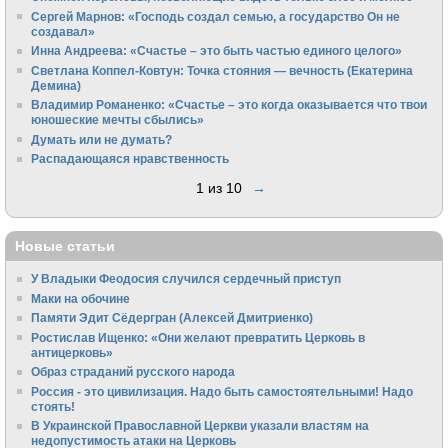
Сергей Марнов: «Господь создал семью, а государство Он не
создавал»
Инна Андреева: «Счастье – это быть частью единого целого»
Светлана Коппел-Ковтун: Точка стояния — вечность (Екатерина
Демина)
Владимир Романенко: «Счастье – это когда оказывается что твои
юношеские мечты сбылись»
Думать или не думать?
Распадающаяся нравственность
1 из 10
→
Новые статьи
У Владыки Феодосия случился сердечный приступ
Маки на обочине
Памяти Эдит Сёдергран (Алексей Дмитриенко)
Ростислав Ищенко: «Они желают превратить Церковь в
антицерковь»
Образ страданий русского народа
Россия - это цивилизация. Надо быть самостоятельными! Надо
стоять!
В Украинской Православной Церкви указали властям на
недопустимость атаки на Церковь