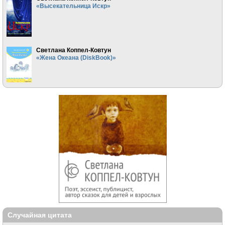
«Высекательница Искр»
Светлана Коппел-Ковтун
«Жена Океана (DiskBook)»
Случайная цитата