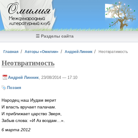
Перейти к основному содержанию
Омилия
Международный
литературный клуб
☰ Разделы сайта
Вы здесь
Главная
Авторы «Омилии»
Андрей Линник
Неотвратимость
Неотвратимость
Андрей Линник
, 23/08/2014 — 17:10
Поэзия
Народец наш Иудам верит
И власть вручает палачам.
И приближает царство Зверя,
Забыв слова: «И Аз воздам…».
6 марта 2012