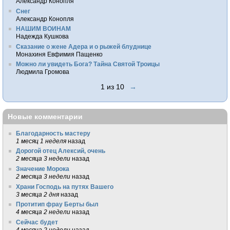
Александр Конопля
Снег
Александр Конопля
НАШИМ ВОИНАМ
Надежда Кушкова
Сказание о жене Адера и о рыжей блуднице
Монахиня Евфимия Пащенко
Можно ли увидеть Бога? Тайна Святой Троицы
Людмила Громова
1 из 10
→
Новые комментарии
Благодарность мастеру
1 месяц 1 неделя
назад
Дорогой отец Алексий, очень
2 месяца 3 недели
назад
Значение Морока
2 месяца 3 недели
назад
Храни Господь на путях Вашего
3 месяца 2 дня
назад
Протитип фрау Берты был
4 месяца 2 недели
назад
Сейчас будет
4 месяца 2 недели
назад