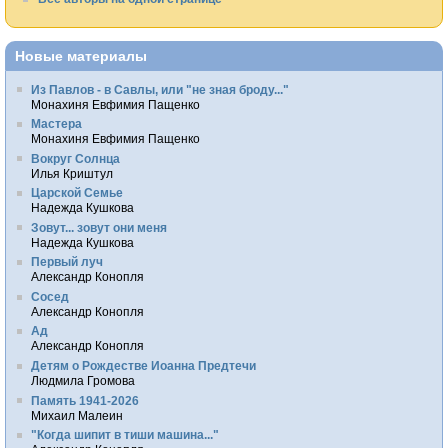
Новые материалы
Из Павлов - в Савлы, или "не зная броду..."
Монахиня Евфимия Пащенко
Мастера
Монахиня Евфимия Пащенко
Вокруг Солнца
Илья Криштул
Царской Семье
Надежда Кушкова
Зовут... зовут они меня
Надежда Кушкова
Первый луч
Александр Конопля
Сосед
Александр Конопля
Ад
Александр Конопля
Детям о Рождестве Иоанна Предтечи
Людмила Громова
Память 1941-2026
Михаил Малеин
"Когда шипит в тиши машина..."