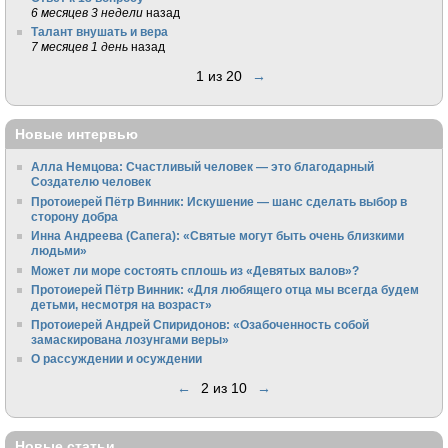
6 месяцев 3 недели
назад
Талант внушать и вера
7 месяцев 1 день
назад
1 из 20
→
Новые интервью
Алла Немцова: Счастливый человек — это благодарный
Создателю человек
Протоиерей Пётр Винник: Искушение — шанс сделать выбор в
сторону добра
Инна Андреева (Сапега): «Святые могут быть очень близкими
людьми»
Может ли море состоять сплошь из «Девятых валов»?
Протоиерей Пётр Винник: «Для любящего отца мы всегда будем
детьми, несмотря на возраст»
Протоиерей Андрей Спиридонов: «Озабоченность собой
замаскирована лозунгами веры»
О рассуждении и осуждении
←
2 из 10
→
Новые статьи