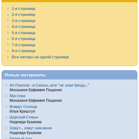
1-я страница
2-я страница
3-я страница
4-я страница
5-я страница
6-я страница
7-я страница
8-я страница
Все авторы на одной странице
Новые материалы
Из Павлов - в Савлы, или "не зная броду..."
Монахиня Евфимия Пащенко
Мастера
Монахиня Евфимия Пащенко
Вокруг Солнца
Илья Криштул
Царской Семье
Надежда Кушкова
Зовут... зовут они меня
Надежда Кушкова
Первый луч