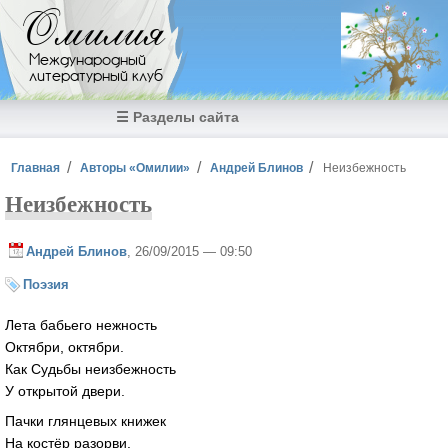
Перейти к основному содержанию
Омилия
Международный
литературный клуб
☰ Разделы сайта
Вы здесь
Главная
Авторы «Омилии»
Андрей Блинов
Неизбежность
Неизбежность
Андрей Блинов
, 26/09/2015 — 09:50
Поэзия
Лета бабьего нежность
Октябри, октябри.
Как Судьбы неизбежность
У открытой двери.
Пачки глянцевых книжек
На костёр разорви.