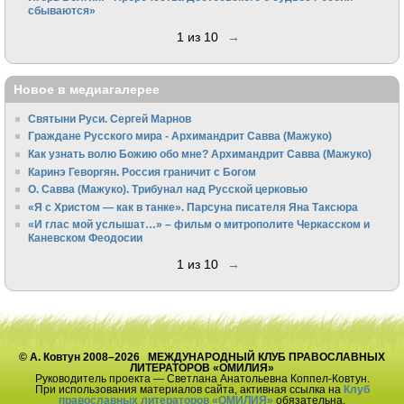
сбываются»
1 из 10
→
Новое в медиагалерее
Святыни Руси. Сергей Марнов
Граждане Русского мира - Архимандрит Савва (Мажуко)
Как узнать волю Божию обо мне? Архимандрит Савва (Мажуко)
Каринэ Геворгян. Россия граничит с Богом
О. Савва (Мажуко). Трибунал над Русской церковью
«Я с Христом — как в танке». Парсуна писателя Яна Таксюра
«И глас мой услышат…» – фильм о митрополите Черкасском и
Каневском Феодосии
1 из 10
→
© А. Ковтун 2008–2026 МЕЖДУНАРОДНЫЙ КЛУБ ПРАВОСЛАВНЫХ
ЛИТЕРАТОРОВ «ОМИЛИЯ»
Руководитель проекта — Светлана Анатольевна Коппел-Ковтун.
При использования материалов сайта, активная ссылка на
Клуб
православных литераторов «ОМИЛИЯ»
обязательна.