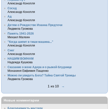
Александр Конопля
Сосед
Александр Конопля
Ад
Александр Конопля
Детям о Рождестве Иоанна Предтечи
Людмила Громова
Память 1941-2026
Михаил Малеин
"Когда шипит в тиши машина..."
Александр Конопля
Снег
Александр Конопля
НАШИМ ВОИНАМ
Надежда Кушкова
Сказание о жене Адера и о рыжей блуднице
Монахиня Евфимия Пащенко
Можно ли увидеть Бога? Тайна Святой Троицы
Людмила Громова
1 из 10
→
Новые комментарии
Благодарность мастеру