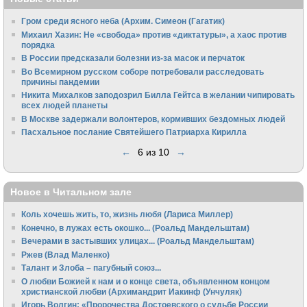
Гром среди ясного неба (Архим. Симеон (Гагатик)
Михаил Хазин: Не «свобода» против «диктатуры», а хаос против
порядка
В России предсказали болезни из-за масок и перчаток
Во Всемирном русском соборе потребовали расследовать
причины пандемии
Никита Михалков заподозрил Билла Гейтса в желании чипировать
всех людей планеты
В Москве задержали волонтеров, кормивших бездомных людей
Пасхальное послание Святейшего Патриарха Кирилла
←
6 из 10
→
Новое в Читальном зале
Коль хочешь жить, то, жизнь любя (Лариса Миллер)
Конечно, в лужах есть окошко... (Роальд Мандельштам)
Вечерами в застывших улицах... (Роальд Мандельштам)
Ржев (Влад Маленко)
Талант и Злоба – пагубный союз...
О любви Божией к нам и о конце света, объявленном концом
христианской любви (Архимандрит Иакинф (Унчуляк)
Игорь Волгин: «Пророчества Достоевского о судьбе России