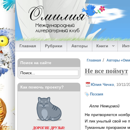
Перейти к основному содержанию
Омилия
Международный
литературный клуб
Главная
Рубрики
Авторы
Книги
Ин
Вы здесь
Главная
Авторы «Ом
Поиск на сайте
Не все поймут
Юлия Чечко
, 10/11/
Как помочь проекту?
Поэзия
Алле Немцовой
Не притворяется ноябр
И лик унылый свой не п
Туманным призраком м
ДОРОГИЕ ДРУЗЬЯ!