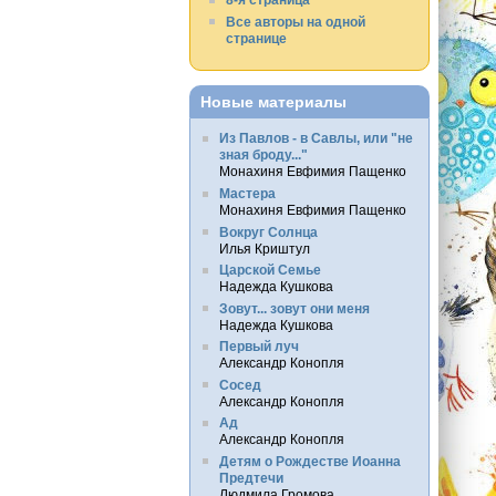
Все авторы на одной
странице
Новые материалы
Из Павлов - в Савлы, или "не
зная броду..."
Монахиня Евфимия Пащенко
Мастера
Монахиня Евфимия Пащенко
Вокруг Солнца
Илья Криштул
Царской Семье
Надежда Кушкова
Зовут... зовут они меня
Надежда Кушкова
Первый луч
Александр Конопля
Сосед
Александр Конопля
Ад
Александр Конопля
Детям о Рождестве Иоанна
Предтечи
Людмила Громова