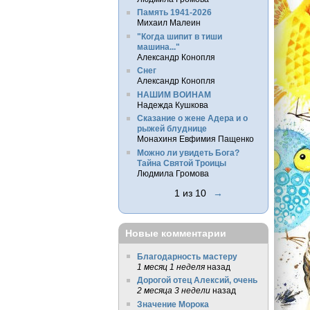
Память 1941-2026
Михаил Малеин
"Когда шипит в тиши
машина..."
Александр Конопля
Снег
Александр Конопля
НАШИМ ВОИНАМ
Надежда Кушкова
Сказание о жене Адера и о
рыжей блуднице
Монахиня Евфимия Пащенко
Можно ли увидеть Бога?
Тайна Святой Троицы
Людмила Громова
1 из 10
→
Новые комментарии
Благодарность мастеру
1 месяц 1 неделя
назад
Дорогой отец Алексий, очень
2 месяца 3 недели
назад
Значение Морока