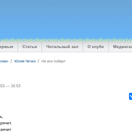
тервью
Статьи
Читальный зал
О клубе
Медиага
илии»
Юлия Чечко
Не все поймут
2015 — 16:53
ь,
рячет.
аячит