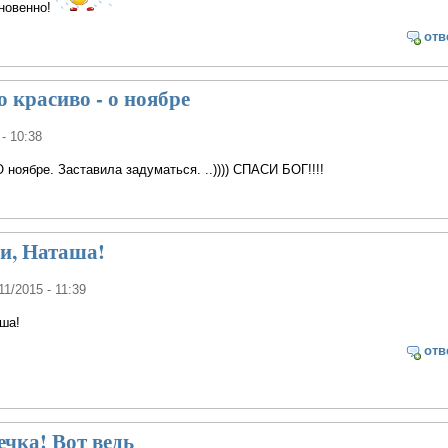
новенно!
отв
 красиво - о ноябре
 - 10:38
О ноябре. Заставила задуматься. ..)))) СПАСИ БОГ!!!!
и, Наташа!
/11/2015 - 11:39
ша!
отв
чка! Вот ведь