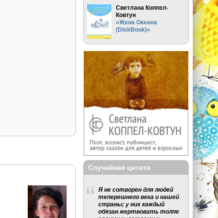
Светлана Коппел-
Ковтун
«Жена Океана
(DiskBook)»
Случайная цитата
Я не сотворен для людей
теперешнего века и нашей
страны; у них каждый
обязан жертвовать толпе