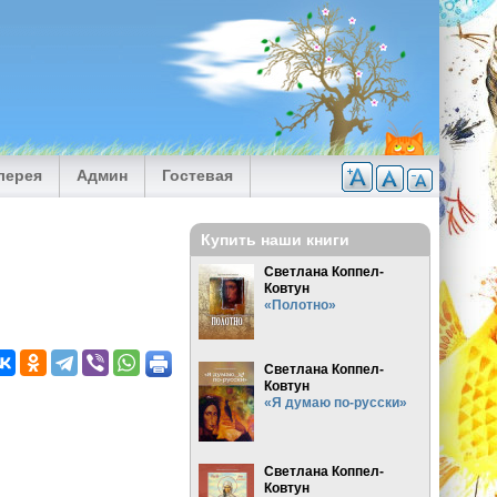
лерея
Админ
Гостевая
Купить наши книги
Светлана Коппел-
Ковтун
«Полотно»
Светлана Коппел-
Ковтун
«Я думаю по-русски»
Светлана Коппел-
Ковтун