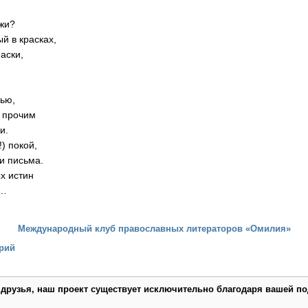
ажи?
ый в красках,
аски,
ью,
у прочим
и.
!) покой,
и письма.
х истин
й…
Международный клуб православных литераторов «Омилия»
рий
 друзья, наш проект существует исключительно благодаря вашей по