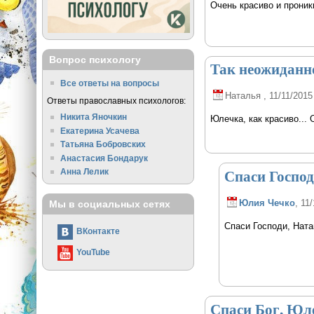
Очень красиво и проник
Вопрос психологу
Так неожиданно
Все ответы на вопросы
Наталья
, 11/11/2015
Ответы православных психологов:
Никита Яночкин
Юлечка, как красиво... 
Екатерина Усачева
Татьяна Бобровских
Анастасия Бондарук
Спаси Господ
Анна Лелик
Юлия Чечко
, 11
Мы в социальных сетях
Спаси Господи, Ната
ВКонтакте
YouTube
Спаси Бог, Юле