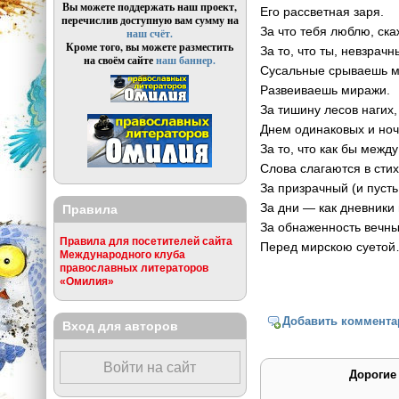
Вы можете поддержать наш проект,
Его рассветная заря.
перечислив доступную вам сумму на
За что тебя люблю, ск
наш счёт.
Кроме того, вы можете разместить
За то, что ты, невзрачн
на своём сайте
наш баннер.
Сусальные срываешь м
Развеиваешь миражи.
За тишину лесов нагих,
Днем одинаковых и ноч
За то, что как бы межд
Слова слагаются в стих
За призрачный (и пусть
За дни — как дневники 
Правила
За обнаженность вечны
Правила для посетителей сайта
Перед мирскою суето
Международного клуба
православных литераторов
«Омилия»
Добавить коммента
Вход для авторов
Войти на сайт
Дорогие