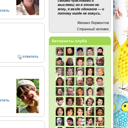
своими чувствами и
мыслями; но я этого не
могу, я везде одинаков — и
етить
потому нигде не гожусь.
Михаил Лермонтов
Странный человек
Активисты клуба
ответить
етить