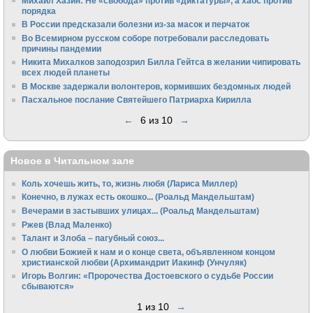
Михаил Хазин: Не «свобода» против «диктатуры», а хаос против
порядка
В России предсказали болезни из-за масок и перчаток
Во Всемирном русском соборе потребовали расследовать
причины пандемии
Никита Михалков заподозрил Билла Гейтса в желании чипировать
всех людей планеты
В Москве задержали волонтеров, кормивших бездомных людей
Пасхальное послание Святейшего Патриарха Кирилла
←
6 из 10
→
Новое в Читальном зале
Коль хочешь жить, то, жизнь любя (Лариса Миллер)
Конечно, в лужах есть окошко... (Роальд Мандельштам)
Вечерами в застывших улицах... (Роальд Мандельштам)
Ржев (Влад Маленко)
Талант и Злоба – пагубный союз...
О любви Божией к нам и о конце света, объявленном концом
христианской любви (Архимандрит Иакинф (Унчуляк)
Игорь Волгин: «Пророчества Достоевского о судьбе России
сбываются»
1 из 10
→