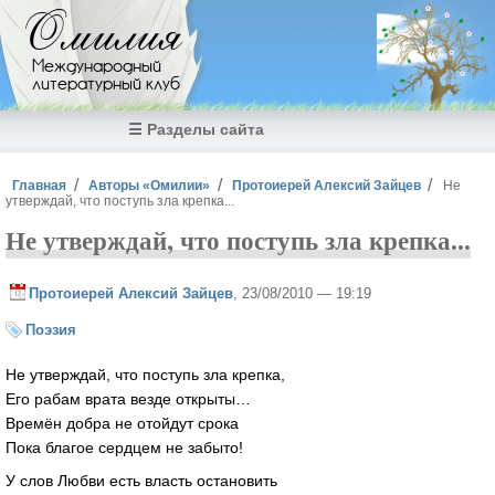
Перейти к основному содержанию
Омилия
Международный
литературный клуб
☰ Разделы сайта
Вы здесь
Главная
Авторы «Омилии»
Протоиерей Алексий Зайцев
Не
утверждай, что поступь зла крепка...
Не утверждай, что поступь зла крепка...
Протоиерей Алексий Зайцев
, 23/08/2010 — 19:19
Поэзия
Не утверждай, что поступь зла крепка,
Его рабам врата везде открыты…
Времён добра не отойдут срока
Пока благое сердцем не забыто!
У слов Любви есть власть остановить