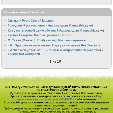
Новое в медиагалерее
Святыни Руси. Сергей Марнов
Граждане Русского мира - Архимандрит Савва (Мажуко)
Как узнать волю Божию обо мне? Архимандрит Савва (Мажуко)
Каринэ Геворгян. Россия граничит с Богом
О. Савва (Мажуко). Трибунал над Русской церковью
«Я с Христом — как в танке». Парсуна писателя Яна Таксюра
«И глас мой услышат…» – фильм о митрополите Черкасском и
Каневском Феодосии
1 из 10
→
© А. Ковтун 2008–2026 МЕЖДУНАРОДНЫЙ КЛУБ ПРАВОСЛАВНЫХ
ЛИТЕРАТОРОВ «ОМИЛИЯ»
Руководитель проекта — Светлана Анатольевна Коппел-Ковтун.
При использования материалов сайта, активная ссылка на
Клуб
православных литераторов «ОМИЛИЯ»
обязательна.
При необходимости коммерческого использования текстов обязательно
свяжитесь с администрацией.
Публикуемые материалы не всегда совпадают с точкой зрения редакции.
Приглашаем к сотрудничеству православных авторов.