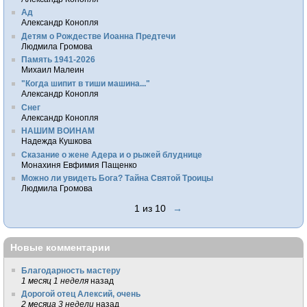
Ад
Александр Конопля
Детям о Рождестве Иоанна Предтечи
Людмила Громова
Память 1941-2026
Михаил Малеин
"Когда шипит в тиши машина..."
Александр Конопля
Снег
Александр Конопля
НАШИМ ВОИНАМ
Надежда Кушкова
Сказание о жене Адера и о рыжей блуднице
Монахиня Евфимия Пащенко
Можно ли увидеть Бога? Тайна Святой Троицы
Людмила Громова
1 из 10
→
Новые комментарии
Благодарность мастеру
1 месяц 1 неделя
назад
Дорогой отец Алексий, очень
2 месяца 3 недели
назад