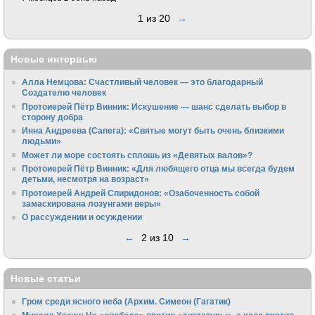
1 из 20
→
Новые интервью
Алла Немцова: Счастливый человек — это благодарный
Создателю человек
Протоиерей Пётр Винник: Искушение — шанс сделать выбор в
сторону добра
Инна Андреева (Сапега): «Святые могут быть очень близкими
людьми»
Может ли море состоять сплошь из «Девятых валов»?
Протоиерей Пётр Винник: «Для любящего отца мы всегда будем
детьми, несмотря на возраст»
Протоиерей Андрей Спиридонов: «Озабоченность собой
замаскирована лозунгами веры»
О рассуждении и осуждении
←
2 из 10
→
Новые статьи
Гром среди ясного неба (Архим. Симеон (Гагатик)