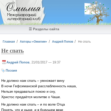
Перейти к основному содержанию
Омилия
Международный
литературный клуб
☰ Разделы сайта
Вы здесь
Главная
Авторы «Омилии»
Андрей Попов
Не спать
Не спать
Андрей Попов
, 21/01/2017 — 19:37
Поэзия
Не должно нам спать – умножает вину
В ночи Гефсиманской расслабленность наша,
Нельзя предаваться покою и сну,
Христос предаётся молитве о Чаше.
Не должно нам спать – и по воле Отца
Понять, что и ныне, и в будущем веке