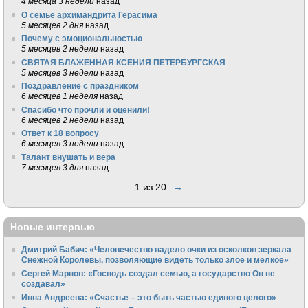
4 месяца 3 недели
назад
О семье архимандрита Герасима
5 месяцев 2 дня
назад
Почему с эмоциональностью
5 месяцев 2 недели
назад
СВЯТАЯ БЛАЖЕННАЯ КСЕНИЯ ПЕТЕРБУРГСКАЯ
5 месяцев 3 недели
назад
Поздравление с праздником
6 месяцев 1 неделя
назад
Спасибо что прочли и оценили!
6 месяцев 2 недели
назад
Ответ к 18 вопросу
6 месяцев 3 недели
назад
Талант внушать и вера
7 месяцев 3 дня
назад
1 из 20
→
Новые интервью
Дмитрий Бабич: «Человечество надело очки из осколков зеркала
Снежной Королевы, позволяющие видеть только злое и мелкое»
Сергей Марнов: «Господь создал семью, а государство Он не
создавал»
Инна Андреева: «Счастье – это быть частью единого целого»