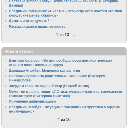
Светлана Коппел-Ковтун: Точка стояния — вечность (Екатерина
Демина)
Владимир Романенко: «Счастье – это когда оказывается что твои
юношеские мечты сбылись»
Думать или не думать?
Распадающаяся нравственность
1 из 10
→
Новые статьи
Дмитрий Косырев: «Во имя свободы всем демократическим
странам велят ввести цензуру»
Джорджо Агамбен. Медицина как религия
Силовики пришли за родителями школьников (Виктория
Никифорова)
Забудем казнь за вкусный сыр (Георгий Зотов)
Может ли машина творить? Стихи, музыка и картины, написанные
компьютером (Екатерина Никитина)
Искушение цифровизацией
Владимир Легойда: Ситуация с гонениями на христиан в Африке
не улучшается
←
4 из 10
→