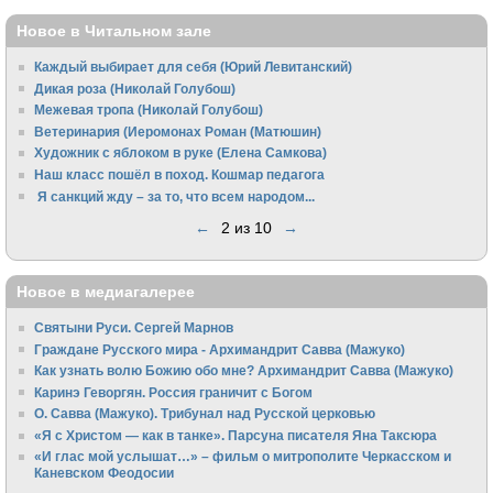
Новое в Читальном зале
Каждый выбирает для себя (Юрий Левитанский)
Дикая роза (Николай Голубош)
Межевая тропа (Николай Голубош)
Ветеринария (Иеромонах Роман (Матюшин)
Художник с яблоком в руке (Елена Самкова)
Наш класс пошёл в поход. Кошмар педагога
Я санкций жду – за то, что всем народом...
←
2 из 10
→
Новое в медиагалерее
Святыни Руси. Сергей Марнов
Граждане Русского мира - Архимандрит Савва (Мажуко)
Как узнать волю Божию обо мне? Архимандрит Савва (Мажуко)
Каринэ Геворгян. Россия граничит с Богом
О. Савва (Мажуко). Трибунал над Русской церковью
«Я с Христом — как в танке». Парсуна писателя Яна Таксюра
«И глас мой услышат…» – фильм о митрополите Черкасском и
Каневском Феодосии