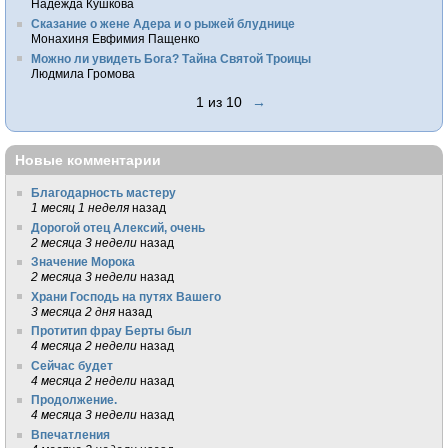
Надежда Кушкова
Сказание о жене Адера и о рыжей блуднице
Монахиня Евфимия Пащенко
Можно ли увидеть Бога? Тайна Святой Троицы
Людмила Громова
1 из 10
→
Новые комментарии
Благодарность мастеру
1 месяц 1 неделя
назад
Дорогой отец Алексий, очень
2 месяца 3 недели
назад
Значение Морока
2 месяца 3 недели
назад
Храни Господь на путях Вашего
3 месяца 2 дня
назад
Протитип фрау Берты был
4 месяца 2 недели
назад
Сейчас будет
4 месяца 2 недели
назад
Продолжение.
4 месяца 3 недели
назад
Впечатления