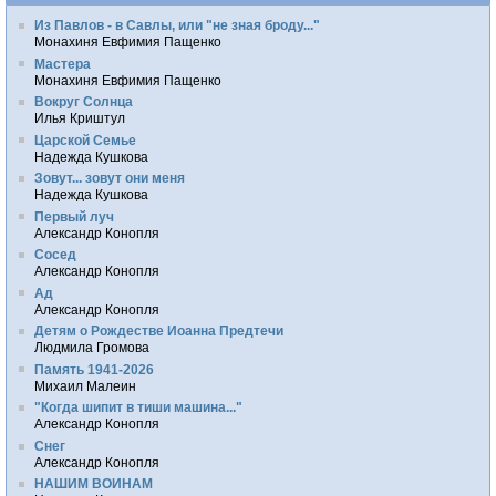
Из Павлов - в Савлы, или "не зная броду..."
Монахиня Евфимия Пащенко
Мастера
Монахиня Евфимия Пащенко
Вокруг Солнца
Илья Криштул
Царской Семье
Надежда Кушкова
Зовут... зовут они меня
Надежда Кушкова
Первый луч
Александр Конопля
Сосед
Александр Конопля
Ад
Александр Конопля
Детям о Рождестве Иоанна Предтечи
Людмила Громова
Память 1941-2026
Михаил Малеин
"Когда шипит в тиши машина..."
Александр Конопля
Снег
Александр Конопля
НАШИМ ВОИНАМ