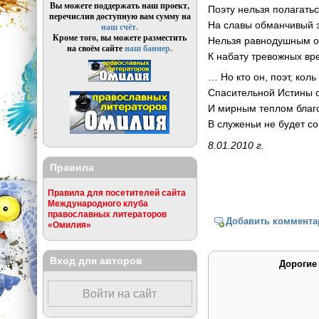
Вы можете поддержать наш проект,
Поэту нельзя полагать
перечислив доступную вам сумму на
На славы обманчивый з
наш счёт.
Кроме того, вы можете разместить
Нельзя равнодушным о
на своём сайте
наш баннер.
К набату тревожных вр
… Но кто он, поэт, коль
Спасительной Истины с
И мирным теплом благ
В служеньи не будет со
8.01.2010 г.
Правила
Правила для посетителей сайта
Международного клуба
православных литераторов
Добавить коммента
«Омилия»
Вход для авторов
Дорогие
Войти на сайт