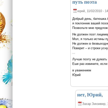
путь поэта
юрий
, 11/02/2010 - 1
Добрый день, батюшка 
я поклонник вашей поэз
Позвольте мне предложи
Не должен поэт лицеме
Мол, я только истины п
Не должен в безвыходно
Поверит – и строки усну
...
Лучше поэту не думать 
Еше раз извините, если
в уважением
Юрий
нет, Юрий,
Захар Зинзивер
,