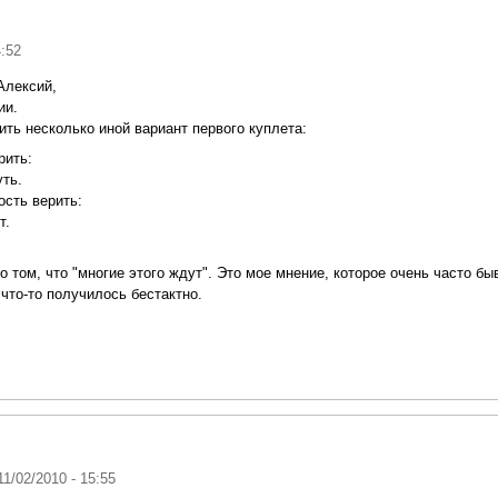
4:52
Алексий,
ии.
ть несколько иной вариант первого куплета:
рить:
уть.
сть верить:
т.
о том, что "многие этого ждут". Это мое мнение, которое очень часто б
 что-то получилось бестактно.
 11/02/2010 - 15:55