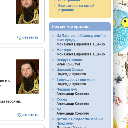
Все авторы на одной
странице
Новые материалы
Из Павлов - в Савлы, или "не
ответить
зная броду..."
Монахиня Евфимия Пащенко
Мастера
Монахиня Евфимия Пащенко
Вокруг Солнца
Илья Криштул
Царской Семье
Надежда Кушкова
Зовут... зовут они меня
ие и с
Надежда Кушкова
е.
Первый луч
Александр Конопля
Сосед
ыми героями.
Александр Конопля
Ад
Александр Конопля
ответить
Детям о Рождестве Иоанна
Предтечи
Людмила Громова