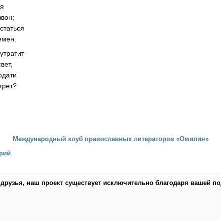
ся
вон;
статься
емен.
 утратит
вет,
одати
грет?
Международный клуб православных литераторов «Омилия»
рий
 друзья, наш проект существует исключительно благодаря вашей по