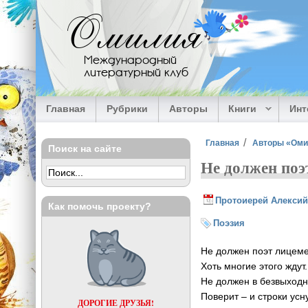
Перейти к основному содержанию
Омилия
Международный
литературный клуб
Главная
Рубрики
Авторы
Книги
Ин
Вы здесь
Главная
Авторы «Ом
Поиск на сайте
Не должен поэт
Протоиерей Алексий
Как помочь проекту?
Поэзия
Не должен поэт лицеме
Хоть многие этого ждут.
Не должен в безвыходн
Поверит – и строки усну
ДОРОГИЕ ДРУЗЬЯ!