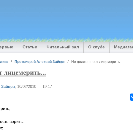
тервью
Статьи
Читальный зал
О клубе
Медиага
илии»
Протоиерей Алексий Зайцев
Не должен поэт лицемерить...
 лицемерить...
 Зайцев
, 10/02/2010 — 19:17
рить,
ость верить:
т.