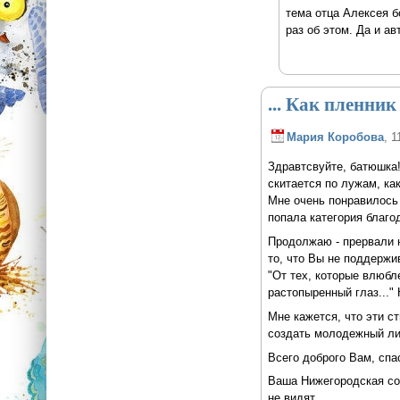
тема отца Алексея б
раз об этом. Да и ав
... Как пленник
Мария Коробова
, 1
Здравтсвуйте, батюшка!
скитается по лужам, как
Мне очень понравилось 
попала категория благод
Продолжаю - прервали н
то, что Вы не поддержи
"От тех, которые влюбл
растопыренный глаз..." 
Мне кажется, что эти с
создать молодежный ли
Всего доброго Вам, спа
Ваша Нижегородская соб
не видят...