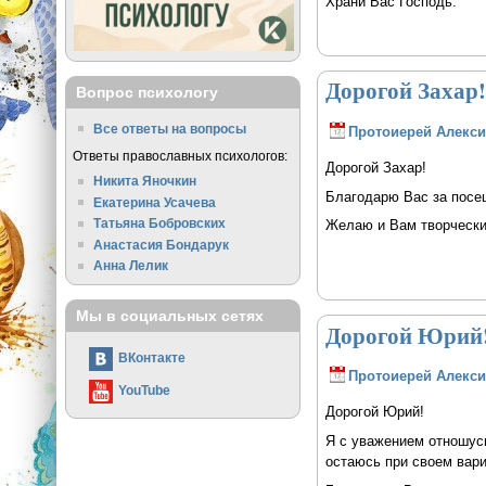
Храни Вас Господь.
Дорогой Захар
Вопрос психологу
Все ответы на вопросы
Протоиерей Алекси
Ответы православных психологов:
Дорогой Захар!
Никита Яночкин
Благодарю Вас за посе
Екатерина Усачева
Татьяна Бобровских
Желаю и Вам творчески
Анастасия Бондарук
Анна Лелик
Мы в социальных сетях
Дорогой Юрий!
ВКонтакте
Протоиерей Алекси
YouTube
Дорогой Юрий!
Я с уважением отношусь
остаюсь при своем вари