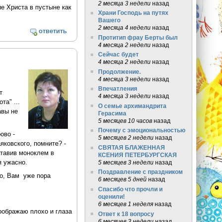
2 месяца 3 недели
назад
е Христа в пустыне как
Храни Господь на путях
Вашего
2 месяца 4 недели
назад
ответить
Протитип фрау Берты был
4 месяца 2 недели
назад
Сейчас будет
4 месяца 2 недели
назад
Продолжение.
4 месяца 3 недели
назад
Впечатления
т
4 месяца 3 недели
назад
та" ...
О семье архимандрита
авы не
Герасима
5 месяцев 10 часов
назад
Почему с эмоциональностью
ово -
5 месяцев 2 недели
назад
яковского, помните? -
СВЯТАЯ БЛАЖЕННАЯ
ставив моноклем в
КСЕНИЯ ПЕТЕРБУРГСКАЯ
я ужасно.
5 месяцев 3 недели
назад
Поздравление с праздником
но, Вам уже пора
6 месяцев 5 дней
назад
Спасибо что прочли и
оценили!
6 месяцев 1 неделя
назад
оображаю плохо и глаза
Ответ к 18 вопросу
6 месяцев 3 недели
назад