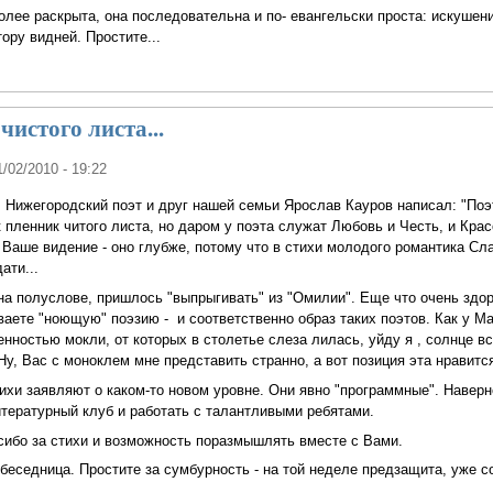
олее раскрыта, она последовательна и по- евангельски проста: искушени
тору видней. Простите...
 чистого листа...
1/02/2010 - 19:22
 Нижегородский поэт и друг нашей семьи Ярослав Кауров написал: "Поэ
 пленник читого листа, но даром у поэта служат Любовь и Честь, и Красо
Ваше видение - оно глубже, потому что в стихи молодого романтика Сл
ати...
а полуслове, пришлось "выпрыгивать" из "Омилии". Еще что очень здор
ваете "ноющую" поэзию - и соответственно образ таких поэтов. Как у Ма
енностью мокли, от которых в столетье слеза лилась, уйду я , солнце в
Ну, Вас с моноклем мне представить странно, а вот позиция эта нравитс
тихи заявляют о каком-то новом уровне. Они явно "программные". Навер
тературный клуб и работать с талантливыми ребятами.
сибо за стихи и возможность поразмышлять вместе с Вами.
еседница. Простите за сумбурность - на той неделе предзащита, уже с