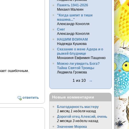
Память 1941-2026
Михаил Малеин
"Когда шипит в тиши
машина..."
Александр Конопля
Снег
Александр Конопля
НАШИМ ВОИНАМ
Надежда Кушкова
Сказание о жене Адера и о
рыжей блуднице
Монахиня Евфимия Пащенко
Можно ли увидеть Бога?
Тайна Святой Троицы
ывает ошибочным.
Людмила Громова
1 из 10
→
Новые комментарии
ответить
Благодарность мастеру
1 месяц 1 неделя
назад
Дорогой отец Алексий, очень
2 месяца 3 недели
назад
Значение Морока