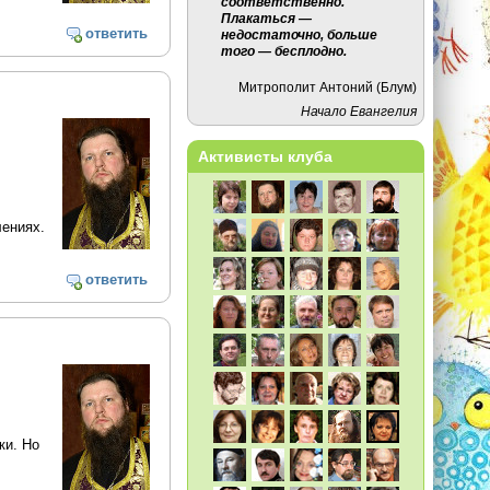
соответственно.
Плакаться —
ответить
недостаточно, больше
того — бесплодно.
Митрополит Антоний (Блум)
Начало Евангелия
Активисты клуба
лениях.
ответить
ки. Но