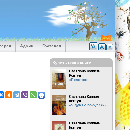
лерея
Админ
Гостевая
Купить наши книги
Светлана Коппел-
Ковтун
«Полотно»
Светлана Коппел-
Ковтун
«Я думаю по-русски»
Светлана Коппел-
Ковтун