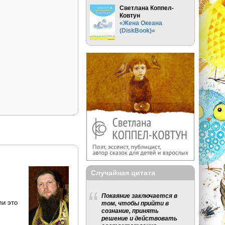
Светлана Коппел-
Ковтун
«Жена Океана
(DiskBook)»
Случайная цитата
Покаяние заключается в
ли это
том, чтобы прийти в
сознание, принять
решение и действовать