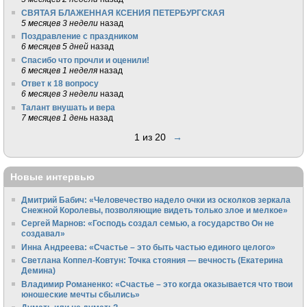
СВЯТАЯ БЛАЖЕННАЯ КСЕНИЯ ПЕТЕРБУРГСКАЯ
5 месяцев 3 недели
назад
Поздравление с праздником
6 месяцев 5 дней
назад
Спасибо что прочли и оценили!
6 месяцев 1 неделя
назад
Ответ к 18 вопросу
6 месяцев 3 недели
назад
Талант внушать и вера
7 месяцев 1 день
назад
1 из 20
→
Новые интервью
Дмитрий Бабич: «Человечество надело очки из осколков зеркала
Снежной Королевы, позволяющие видеть только злое и мелкое»
Сергей Марнов: «Господь создал семью, а государство Он не
создавал»
Инна Андреева: «Счастье – это быть частью единого целого»
Светлана Коппел-Ковтун: Точка стояния — вечность (Екатерина
Демина)
Владимир Романенко: «Счастье – это когда оказывается что твои
юношеские мечты сбылись»