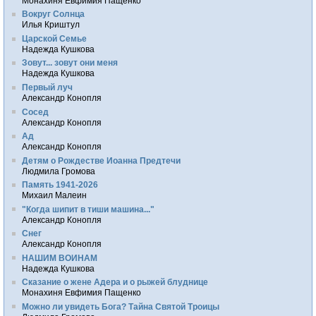
Монахиня Евфимия Пащенко
Вокруг Солнца
Илья Криштул
Царской Семье
Надежда Кушкова
Зовут... зовут они меня
Надежда Кушкова
Первый луч
Александр Конопля
Сосед
Александр Конопля
Ад
Александр Конопля
Детям о Рождестве Иоанна Предтечи
Людмила Громова
Память 1941-2026
Михаил Малеин
"Когда шипит в тиши машина..."
Александр Конопля
Снег
Александр Конопля
НАШИМ ВОИНАМ
Надежда Кушкова
Сказание о жене Адера и о рыжей блуднице
Монахиня Евфимия Пащенко
Можно ли увидеть Бога? Тайна Святой Троицы