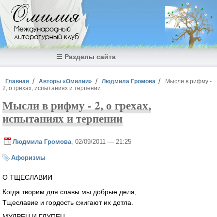
Перейти к основному содержанию
Омилия
Международный
литературный клуб
☰ Разделы сайта
Вы здесь
Главная
Авторы «Омилии»
Людмила Громова
Мысли в рифму -
2, о грехах, испытаниях и терпении
Мысли в рифму - 2, о грехах,
испытаниях и терпении
Людмила Громова
, 02/09/2011 — 21:25
Афоризмы
О ТЩЕСЛАВИИ
Когда творим для славы мы добрые дела,
Тщеславие и гордость сжигают их дотла.
МУДРЕЦ И ГЛУПЕЦ