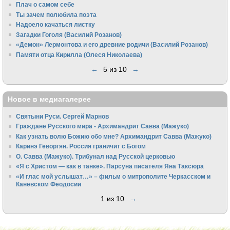
Плач о самом себе
Ты зачем полюбила поэта
Надоело качаться листку
Загадки Гоголя (Василий Розанов)
«Демон» Лермонтова и его древние родичи (Василий Розанов)
Памяти отца Кирилла (Олеся Николаева)
←
5 из 10
→
Новое в медиагалерее
Святыни Руси. Сергей Марнов
Граждане Русского мира - Архимандрит Савва (Мажуко)
Как узнать волю Божию обо мне? Архимандрит Савва (Мажуко)
Каринэ Геворгян. Россия граничит с Богом
О. Савва (Мажуко). Трибунал над Русской церковью
«Я с Христом — как в танке». Парсуна писателя Яна Таксюра
«И глас мой услышат…» – фильм о митрополите Черкасском и
Каневском Феодосии
1 из 10
→