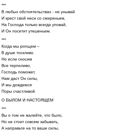
***
В любых обстоятельствах - не унывай
И крест свой неси со смиреньем,
На Господа только всегда уповай,
И Он посетит утешеньем.
***
Когда мы ропщем –
В душе тоскливо.
Но если сносим
Все терпеливо,
Господь поможет,
Нам даст Он силы,
И мы дождемся
Поры счастливой.
О БЫЛОМ И НАСТОЯЩЕМ
***
Вы о том не жалейте, что было,
Но не стоит совсем забывать,
А направьте на то ваши силы,