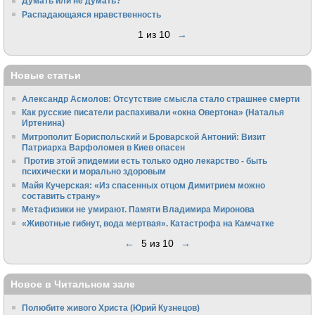
Думать или не думать?
Распадающаяся нравственность
1 из 10
→
Новые статьи
Александр Асмолов: Отсутствие смысла стало страшнее смерти
Как русские писатели распахивали «окна Овертона» (Наталья
Иртенина)
Митрополит Бориспольский и Броварской Антоний: Визит
Патриарха Варфоломея в Киев опасен
Против этой эпидемии есть только одно лекарство - быть
психически и морально здоровым
Майя Кучерская: «Из спасенных отцом Димитрием можно
составить страну»
Метафизики не умирают. Памяти Владимира Миронова
«Животные гибнут, вода мертвая». Катастрофа на Камчатке
←
5 из 10
→
Новое в Читальном зале
Полюбите живого Христа (Юрий Кузнецов)