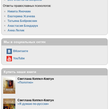
Ответы православных психологов:
Никита Яночкин
Екатерина Усачева
Татьяна Бобровских
Анастасия Бондарук
Анна Лелик
Мы в социальных сетях
ВКонтакте
YouTube
Купить наши книги
Светлана Коппел-Ковтун
«Полотно»
Светлана Коппел-Ковтун
«Я думаю по-русски»