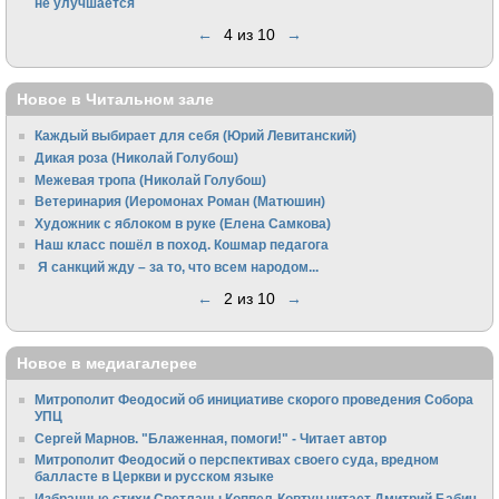
не улучшается
←
4 из 10
→
Новое в Читальном зале
Каждый выбирает для себя (Юрий Левитанский)
Дикая роза (Николай Голубош)
Межевая тропа (Николай Голубош)
Ветеринария (Иеромонах Роман (Матюшин)
Художник с яблоком в руке (Елена Самкова)
Наш класс пошёл в поход. Кошмар педагога
Я санкций жду – за то, что всем народом...
←
2 из 10
→
Новое в медиагалерее
Митрополит Феодосий об инициативе скорого проведения Собора
УПЦ
Сергей Марнов. "Блаженная, помоги!" - Читает автор
Митрополит Феодосий о перспективах своего суда, вредном
балласте в Церкви и русском языке
Избранные стихи Светланы Коппел-Ковтун читает Дмитрий Бабич