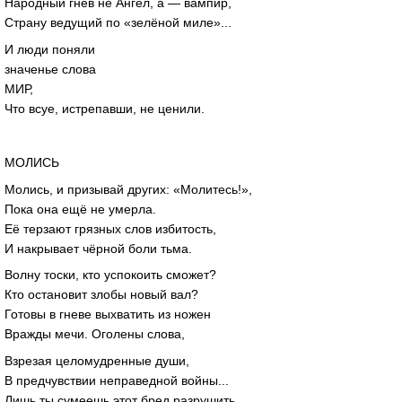
Народный гнев не Ангел, а — вампир,
Страну ведущий по «зелёной миле»...
И люди поняли
значенье слова
МИР,
Что всуе, истрепавши, не ценили.
МОЛИСЬ
Молись, и призывай других: «Молитесь!»,
Пока она ещё не умерла.
Её терзают грязных слов избитость,
И накрывает чёрной боли тьма.
Волну тоски, кто успокоить сможет?
Кто остановит злобы новый вал?
Готовы в гневе выхватить из ножен
Вражды мечи. Оголены слова,
Взрезая целомудренные души,
В предчувствии неправедной войны...
Лишь ты сумеешь этот бред разрушить,