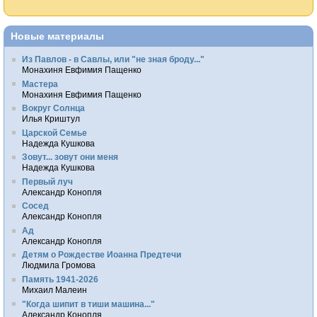
Новые материалы
Из Павлов - в Савлы, или "не зная броду..."
Монахиня Евфимия Пащенко
Мастера
Монахиня Евфимия Пащенко
Вокруг Солнца
Илья Криштул
Царской Семье
Надежда Кушкова
Зовут... зовут они меня
Надежда Кушкова
Первый луч
Александр Конопля
Сосед
Александр Конопля
Ад
Александр Конопля
Детям о Рождестве Иоанна Предтечи
Людмила Громова
Память 1941-2026
Михаил Малеин
"Когда шипит в тиши машина..."
Александр Конопля