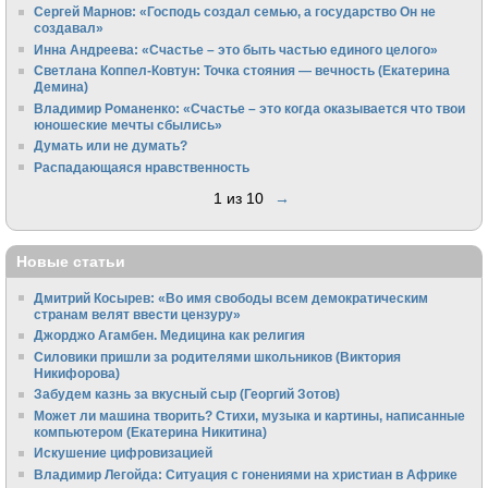
Сергей Марнов: «Господь создал семью, а государство Он не
создавал»
Инна Андреева: «Счастье – это быть частью единого целого»
Светлана Коппел-Ковтун: Точка стояния — вечность (Екатерина
Демина)
Владимир Романенко: «Счастье – это когда оказывается что твои
юношеские мечты сбылись»
Думать или не думать?
Распадающаяся нравственность
1 из 10
→
Новые статьи
Дмитрий Косырев: «Во имя свободы всем демократическим
странам велят ввести цензуру»
Джорджо Агамбен. Медицина как религия
Силовики пришли за родителями школьников (Виктория
Никифорова)
Забудем казнь за вкусный сыр (Георгий Зотов)
Может ли машина творить? Стихи, музыка и картины, написанные
компьютером (Екатерина Никитина)
Искушение цифровизацией
Владимир Легойда: Ситуация с гонениями на христиан в Африке