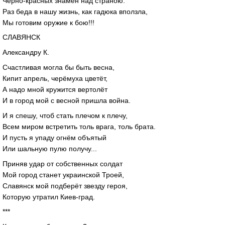
Чёрно-красных знамён над страною.
Раз беда в нашу жизнь, как гадюка вползла,
Мы готовим оружие к бою!!!
СЛАВЯНСК
Александру К.
Счастливая могла бы быть весна,
Кипит апрель, черёмуха цветёт,
А надо мной кружится вертолёт
И в город мой с весной пришла война.
И я спешу, чтоб стать плечом к плечу,
Всем миром встретить толь врага, толь брата.
И пусть я упаду огнём объятый
Или шальную пулю получу...
Приняв удар от собственных солдат
Мой город станет украинской Троей,
Славянск мой подберёт звезду героя,
Которую утратил Киев-град.
***