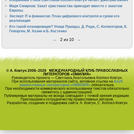
Марк Смирнов: Закат христианства приходит вместе с закатом
Европы
Эксперт IT и финансов: План цифрового контроля и сроки его
реализации
Кто такой планировщик? Улица Правды. Д. Роде, С. Колмогоров, К.
Геворгян, М. Хазин и Б. Костенко
←
2 из 10
→
© А. Ковтун 2008–2026 МЕЖДУНАРОДНЫЙ КЛУБ ПРАВОСЛАВНЫХ
ЛИТЕРАТОРОВ «ОМИЛИЯ»
Руководитель проекта — Светлана Анатольевна Коппел-Ковтун.
При использования материалов сайта, активная ссылка на
Клуб
православных литераторов «ОМИЛИЯ»
обязательна.
При необходимости коммерческого использования текстов обязательно
свяжитесь с администрацией.
Публикуемые материалы не всегда совпадают с точкой зрения редакции.
Приглашаем к сотрудничеству православных авторов.
Разработка, создание и поддержка сайта: А. Ковтун, С. Коппел-Ковтун