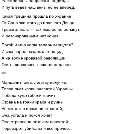
Расстреляны напрасные надежды,
И путь ведёт наш вниз, но не вперёд.
Какая трещина прошла по Украине
От Сана звонкого до плавного Донца.
Тревога, боль — так быстро не остынут,
И разочарованьям нет конца.
Покой и мир когда теперь вернутся?
И сам народ накаркал геноцид...
А на волне кровавой революции
Опять дорвались к власти подлецы.
***
Майданит Киев. Жертву получив,
Толпа пьёт кровь распятой Украины.
Победа хуже гибели горчит
Страна на грани краха и руины.
Её мотает в пламени страстей,
Она устала и покоя хочет,
Она отравлена потоком новостей:
Переворот, убийства и всё прочее...