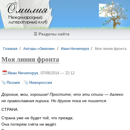
Перейти к основному содержанию
Омилия
Международный
литературный клуб
☰ Разделы сайта
Вы здесь
Главная
Авторы «Омилии»
Иван Нечипорук
Моя линия фронта
Моя линия фронта
Иван Нечипорук
, 07/06/2014 — 22:12
Поэзия
Новороссия
Дорогие, мои, хорошие! Простите, что эти стихи — далеко
не православная лирика. Но другое пока не пишется.
СТРАНА
Страна уже не будет той, что прежде,
Она потерям счёта не ведёт.