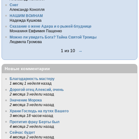
Снег
Александр Конопля
НАШИМ ВОИНАМ
Надежда Кушкова
Сказание о жене Адера и о рыжей блуднице
Монахиня Евфимия Пащенко
Можно ли увидеть Бога? Тайна Святой Троицы
Людмила Громова
1 из 10
→
Новые комментарии
Благодарность мастеру
1 месяц 1 неделя
назад
Дорогой отец Алексий, очень
2 месяца 3 недели
назад
Значение Морока
2 месяца 3 недели
назад
Храни Господь на путях Вашего
3 месяца 18 часов
назад
Протитип фрау Берты был
4 месяца 2 недели
назад
Сейчас будет
4 месяца 2 недели
назад