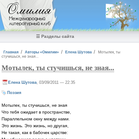
Перейти к основному содержанию
Омилия
Международный
литературный клуб
☰ Разделы сайта
Вы здесь
Главная
Авторы «Омилии»
Елена Шутова
Мотылек, ты
стучишься, не зная...
Мотылек, ты стучишься, не зная...
Елена Шутова
, 03/09/2011 — 22:35
Поэзия
Мотылек, ты стучишься, не зная
Что тебя ожидает в пространстве,
Параллельном окну между нами.
Это жизнь. Это жизнь, но другая,
Не такая, как в бабочек царстве: