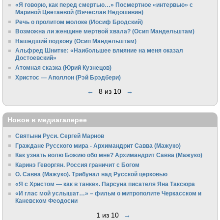
«Я говорю, как перед смертью…» Посмертное «интервью» с
Мариной Цветаевой (Вячеслав Недошивин)
Речь о пролитом молоке (Иосиф Бродский)
Возможна ли женщине мертвой хвала? (Осип Мандельштам)
Нашедший подкову (Осип Мандельштам)
Альфред Шнитке: «Наибольшее влияние на меня оказал
Достоевский»
Атомная сказка (Юрий Кузнецов)
Христос — Аполлон (Рэй Брэдбери)
←
8 из 10
→
Новое в медиагалерее
Святыни Руси. Сергей Марнов
Граждане Русского мира - Архимандрит Савва (Мажуко)
Как узнать волю Божию обо мне? Архимандрит Савва (Мажуко)
Каринэ Геворгян. Россия граничит с Богом
О. Савва (Мажуко). Трибунал над Русской церковью
«Я с Христом — как в танке». Парсуна писателя Яна Таксюра
«И глас мой услышат…» – фильм о митрополите Черкасском и
Каневском Феодосии
1 из 10
→