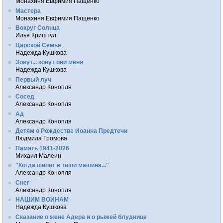
Монахиня Евфимия Пащенко
Мастера
Монахиня Евфимия Пащенко
Вокруг Солнца
Илья Криштул
Царской Семье
Надежда Кушкова
Зовут... зовут они меня
Надежда Кушкова
Первый луч
Александр Конопля
Сосед
Александр Конопля
Ад
Александр Конопля
Детям о Рождестве Иоанна Предтечи
Людмила Громова
Память 1941-2026
Михаил Малеин
"Когда шипит в тиши машина..."
Александр Конопля
Снег
Александр Конопля
НАШИМ ВОИНАМ
Надежда Кушкова
Сказание о жене Адера и о рыжей блуднице