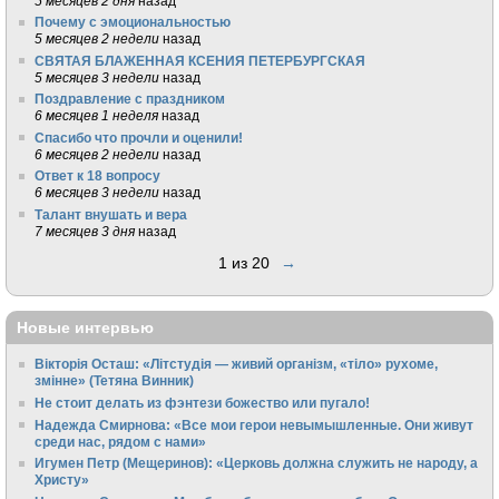
5 месяцев 2 дня
назад
Почему с эмоциональностью
5 месяцев 2 недели
назад
СВЯТАЯ БЛАЖЕННАЯ КСЕНИЯ ПЕТЕРБУРГСКАЯ
5 месяцев 3 недели
назад
Поздравление с праздником
6 месяцев 1 неделя
назад
Спасибо что прочли и оценили!
6 месяцев 2 недели
назад
Ответ к 18 вопросу
6 месяцев 3 недели
назад
Талант внушать и вера
7 месяцев 3 дня
назад
1 из 20
→
Новые интервью
Вікторія Осташ: «Літстудія — живий організм, «тіло» рухоме,
змінне» (Тетяна Винник)
Не стоит делать из фэнтези божество или пугало!
Надежда Смирнова: «Все мои герои невымышленные. Они живут
среди нас, рядом с нами»
Игумен Петр (Мещеринов): «Церковь должна служить не народу, а
Христу»