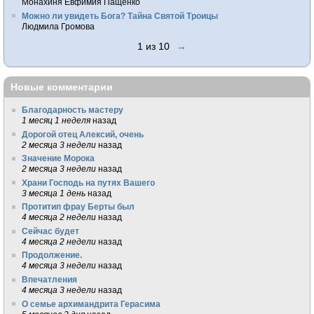
Монахиня Евфимия Пащенко
Можно ли увидеть Бога? Тайна Святой Троицы
Людмила Громова
1 из 10
→
Новые комментарии
Благодарность мастеру
1 месяц 1 неделя
назад
Дорогой отец Алексий, очень
2 месяца 3 недели
назад
Значение Морока
2 месяца 3 недели
назад
Храни Господь на путях Вашего
3 месяца 1 день
назад
Протитип фрау Берты был
4 месяца 2 недели
назад
Сейчас будет
4 месяца 2 недели
назад
Продолжение.
4 месяца 3 недели
назад
Впечатления
4 месяца 3 недели
назад
О семье архимандрита Герасима