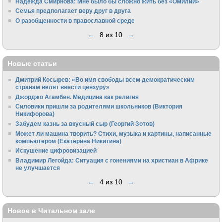
Надежда Смирнова: Мне было бы сложно жить без «Омилии»
Семья предполагает веру друг в друга
О разобщенности в православной среде
←
8 из 10
→
Новые статьи
Дмитрий Косырев: «Во имя свободы всем демократическим
странам велят ввести цензуру»
Джорджо Агамбен. Медицина как религия
Силовики пришли за родителями школьников (Виктория
Никифорова)
Забудем казнь за вкусный сыр (Георгий Зотов)
Может ли машина творить? Стихи, музыка и картины, написанные
компьютером (Екатерина Никитина)
Искушение цифровизацией
Владимир Легойда: Ситуация с гонениями на христиан в Африке
не улучшается
←
4 из 10
→
Новое в Читальном зале