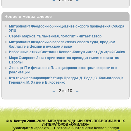
Новое в медиагалерее
Митрополит Феодосий об инициативе скорого проведения Собора
УПЦ
Сергей Марнов. "Блаженная, помоги!" - Читает автор
Митрополит Феодосий о перспективах своего суда, вредном
балласте в Церкви и русском языке
Избранные стихи Светланы Коппел-Ковтун читает Дмитрий Бабич
Марк Смирнов: Закат христианства приходит вместе с закатом
Европы
Эксперт IT и финансов: План цифрового контроля и сроки его
реализации
Кто такой планировщик? Улица Правды. Д. Роде, С. Колмогоров, К.
Геворгян, М. Хазин и Б. Костенко
←
2 из 10
→
© А. Ковтун 2008–2026 МЕЖДУНАРОДНЫЙ КЛУБ ПРАВОСЛАВНЫХ
ЛИТЕРАТОРОВ «ОМИЛИЯ»
Руководитель проекта — Светлана Анатольевна Коппел-Ковтун.