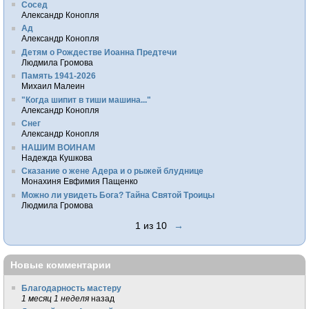
Сосед
Александр Конопля
Ад
Александр Конопля
Детям о Рождестве Иоанна Предтечи
Людмила Громова
Память 1941-2026
Михаил Малеин
"Когда шипит в тиши машина..."
Александр Конопля
Снег
Александр Конопля
НАШИМ ВОИНАМ
Надежда Кушкова
Сказание о жене Адера и о рыжей блуднице
Монахиня Евфимия Пащенко
Можно ли увидеть Бога? Тайна Святой Троицы
Людмила Громова
1 из 10
→
Новые комментарии
Благодарность мастеру
1 месяц 1 неделя
назад