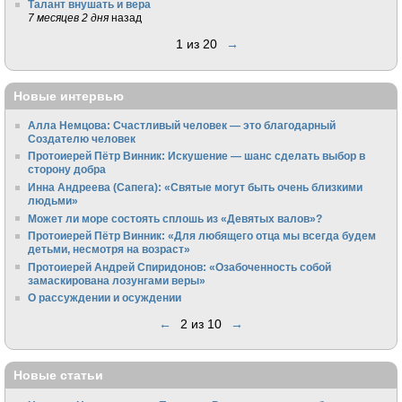
Талант внушать и вера
7 месяцев 2 дня
назад
1 из 20
→
Новые интервью
Алла Немцова: Счастливый человек — это благодарный
Создателю человек
Протоиерей Пётр Винник: Искушение — шанс сделать выбор в
сторону добра
Инна Андреева (Сапега): «Святые могут быть очень близкими
людьми»
Может ли море состоять сплошь из «Девятых валов»?
Протоиерей Пётр Винник: «Для любящего отца мы всегда будем
детьми, несмотря на возраст»
Протоиерей Андрей Спиридонов: «Озабоченность собой
замаскирована лозунгами веры»
О рассуждении и осуждении
←
2 из 10
→
Новые статьи