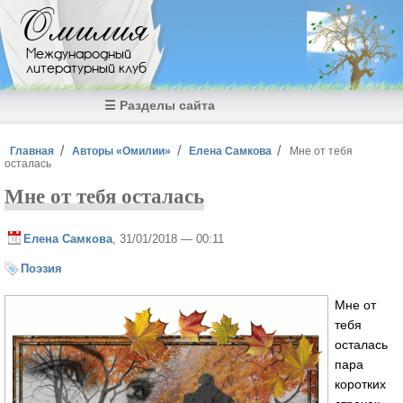
Перейти к основному содержанию
Омилия
Международный
литературный клуб
☰ Разделы сайта
Вы здесь
Главная
Авторы «Омилии»
Елена Самкова
Мне от тебя
осталась
Мне от тебя осталась
Елена Самкова
, 31/01/2018 — 00:11
Поэзия
Мне от
тебя
осталась
пара
коротких