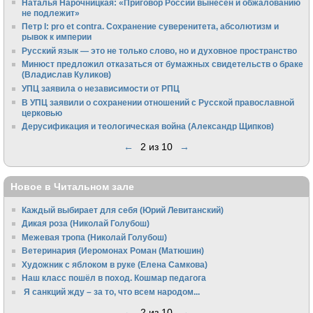
Наталья Нарочницкая: «Приговор России вынесен и обжалованию
не подлежит»
Петр I: pro et contra. Сохранение суверенитета, абсолютизм и
рывок к империи
Русский язык — это не только слово, но и духовное пространство
Минюст предложил отказаться от бумажных свидетельств о браке
(Владислав Куликов)
УПЦ заявила о независимости от РПЦ
В УПЦ заявили о сохранении отношений с Русской православной
церковью
Дерусификация и теологическая война (Александр Щипков)
←
2 из 10
→
Новое в Читальном зале
Каждый выбирает для себя (Юрий Левитанский)
Дикая роза (Николай Голубош)
Межевая тропа (Николай Голубош)
Ветеринария (Иеромонах Роман (Матюшин)
Художник с яблоком в руке (Елена Самкова)
Наш класс пошёл в поход. Кошмар педагога
Я санкций жду – за то, что всем народом...
←
2 из 10
→