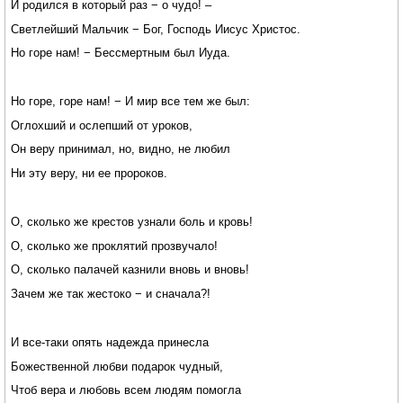
И родился в который раз − о чудо! –
Светлейший Мальчик − Бог, Господь Иисус Христос.
Но горе нам! − Бессмертным был Иуда.
Но горе, горе нам! − И мир все тем же был:
Оглохший и ослепший от уроков,
Он веру принимал, но, видно, не любил
Ни эту веру, ни ее пророков.
О, сколько же крестов узнали боль и кровь!
О, сколько же проклятий прозвучало!
О, сколько палачей казнили вновь и вновь!
Зачем же так жестоко − и сначала?!
И все-таки опять надежда принесла
Божественной любви подарок чудный,
Чтоб вера и любовь всем людям помогла