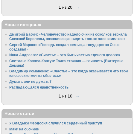
1 из 20
→
Новые интервью
Дмитрий Бабич: «Человечество надело очки из осколков зеркала
Снежной Королевы, позволяющие видеть только злое и мелкое»
Сергей Марнов: «Господь создал семью, а государство Он не
создавал»
Инна Андреева: «Счастье – это быть частью единого целого»
Светлана Коппел-Ковтун: Точка стояния — вечность (Екатерина
Демина)
Владимир Романенко: «Счастье – это когда оказывается что твои
юношеские мечты сбылись»
Думать или не думать?
Распадающаяся нравственность
1 из 10
→
Новые статьи
У Владыки Феодосия случился сердечный приступ
Маки на обочине