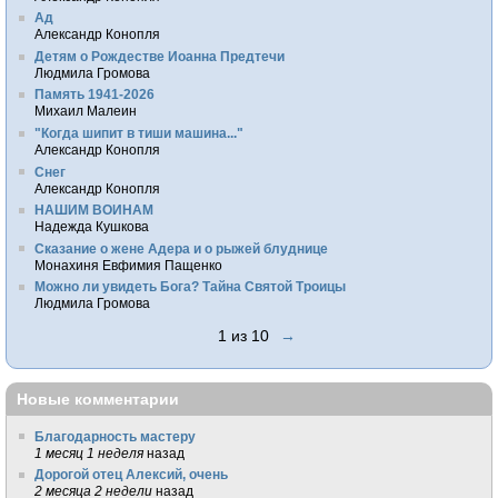
Ад
Александр Конопля
Детям о Рождестве Иоанна Предтечи
Людмила Громова
Память 1941-2026
Михаил Малеин
"Когда шипит в тиши машина..."
Александр Конопля
Снег
Александр Конопля
НАШИМ ВОИНАМ
Надежда Кушкова
Сказание о жене Адера и о рыжей блуднице
Монахиня Евфимия Пащенко
Можно ли увидеть Бога? Тайна Святой Троицы
Людмила Громова
1 из 10
→
Новые комментарии
Благодарность мастеру
1 месяц 1 неделя
назад
Дорогой отец Алексий, очень
2 месяца 2 недели
назад