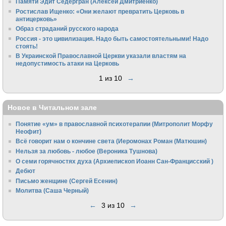
Памяти Эдит Сёдергран (Алексей Дмитриенко)
Ростислав Ищенко: «Они желают превратить Церковь в
антицерковь»
Образ страданий русского народа
Россия - это цивилизация. Надо быть самостоятельными! Надо
стоять!
В Украинской Православной Церкви указали властям на
недопустимость атаки на Церковь
1 из 10
→
Новое в Читальном зале
Понятие «ум» в православной психотерапии (Митрополит Морфу
Неофит)
Всё говорит нам о кончине света (Иеромонах Роман (Матюшин)
Нельзя за любовь - любое (Вероника Тушнова)
О семи горячностях духа (Архиепископ Иоанн Сан-Францисский )
Дебют
Письмо женщине (Сергей Есенин)
Молитва (Саша Черный)
←
3 из 10
→