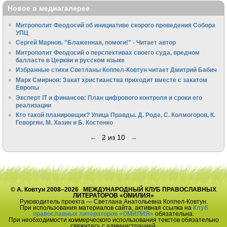
Новое в медиагалерее
Митрополит Феодосий об инициативе скорого проведения Собора
УПЦ
Сергей Марнов. "Блаженная, помоги!" - Читает автор
Митрополит Феодосий о перспективах своего суда, вредном
балласте в Церкви и русском языке
Избранные стихи Светланы Коппел-Ковтун читает Дмитрий Бабич
Марк Смирнов: Закат христианства приходит вместе с закатом
Европы
Эксперт IT и финансов: План цифрового контроля и сроки его
реализации
Кто такой планировщик? Улица Правды. Д. Роде, С. Колмогоров, К.
Геворгян, М. Хазин и Б. Костенко
←
2 из 10
→
© А. Ковтун 2008–2026 МЕЖДУНАРОДНЫЙ КЛУБ ПРАВОСЛАВНЫХ
ЛИТЕРАТОРОВ «ОМИЛИЯ»
Руководитель проекта — Светлана Анатольевна Коппел-Ковтун.
При использования материалов сайта, активная ссылка на
Клуб
православных литераторов «ОМИЛИЯ»
обязательна.
При необходимости коммерческого использования текстов обязательно
свяжитесь с администрацией.