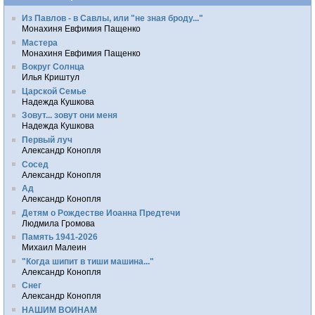
Из Павлов - в Савлы, или "не зная броду..."
Монахиня Евфимия Пащенко
Мастера
Монахиня Евфимия Пащенко
Вокруг Солнца
Илья Криштул
Царской Семье
Надежда Кушкова
Зовут... зовут они меня
Надежда Кушкова
Первый луч
Александр Конопля
Сосед
Александр Конопля
Ад
Александр Конопля
Детям о Рождестве Иоанна Предтечи
Людмила Громова
Память 1941-2026
Михаил Малеин
"Когда шипит в тиши машина..."
Александр Конопля
Снег
Александр Конопля
НАШИМ ВОИНАМ