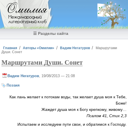
Перейти к основному содержанию
Омилия
Международный
литературный клуб
☰ Разделы сайта
Вы здесь
Главная
Авторы «Омилии»
Вадим Негатуров
Маршрутами
Души. Сонет
Маршрутами Души. Сонет
Вадим Негатуров
, 19/08/2013 — 21:08
Поэзия
Как лань желает к потокам воды, так желает душа моя к Тебе,
Боже!
Жаждет душа моя к Богу крепкому, живому…
Псалом 41, Стих 2,3
Испытаем и исследуем пути свои, и обратимся к Господу.