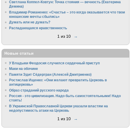
Светлана Коппел-Ковтун: Точка стояния — вечность (Екатерина
Демина)
Владимир Романенко: «Счастье – это когда оказывается что твои
юношеские мечты сбылись»
Думать или не думать?
Распадающаяся нравственность
1 из 10
→
Новые статьи
У Владыки Феодосия случился сердечный приступ
Маки на обочине
Памяти Эдит Сёдергран (Алексей Дмитриенко)
Ростислав Ищенко: «Они желают превратить Церковь в
антицерковь»
Образ страданий русского народа
Россия - это цивилизация. Надо быть самостоятельными! Надо
стоять!
В Украинской Православной Церкви указали властям на
недопустимость атаки на Церковь
1 из 10
→