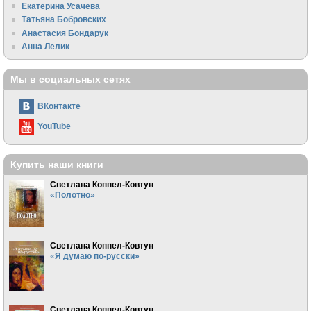
Екатерина Усачева
Татьяна Бобровских
Анастасия Бондарук
Анна Лелик
Мы в социальных сетях
ВКонтакте
YouTube
Купить наши книги
Светлана Коппел-Ковтун
«Полотно»
Светлана Коппел-Ковтун
«Я думаю по-русски»
Светлана Коппел-Ковтун