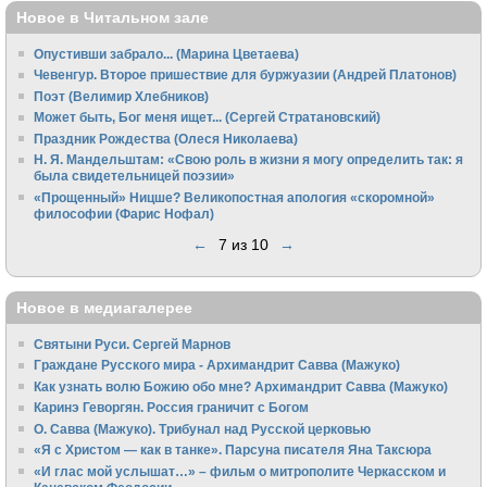
Новое в Читальном зале
Опустивши забрало... (Марина Цветаева)
Чевенгур. Второе пришествие для буржуазии (Андрей Платонов)
Поэт (Велимир Хлебников)
Может быть, Бог меня ищет... (Сергей Стратановский)
Праздник Рождества (Олеся Николаева)
Н. Я. Мандельштам: «Свою pоль в жизни я могу опpеделить так: я
была свидетельницей поэзии»
«Прощенный» Ницше? Великопостная апология «скоромной»
философии (Фарис Нофал)
←
7 из 10
→
Новое в медиагалерее
Святыни Руси. Сергей Марнов
Граждане Русского мира - Архимандрит Савва (Мажуко)
Как узнать волю Божию обо мне? Архимандрит Савва (Мажуко)
Каринэ Геворгян. Россия граничит с Богом
О. Савва (Мажуко). Трибунал над Русской церковью
«Я с Христом — как в танке». Парсуна писателя Яна Таксюра
«И глас мой услышат…» – фильм о митрополите Черкасском и