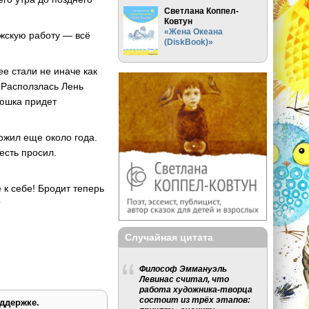
Светлана Коппел-
Ковтун
«Жена Океана
ужскую работу — всё
(DiskBook)»
ее стали не иначе как
. Расползлась Лень
ьюшка придет
ожил еще около года.
есть просил.
 к себе! Бродит теперь
?
Случайная цитата
Философ Эммануэль
Левинас считал, что
работа художника-творца
состоит из трёх этапов:
ддержке.