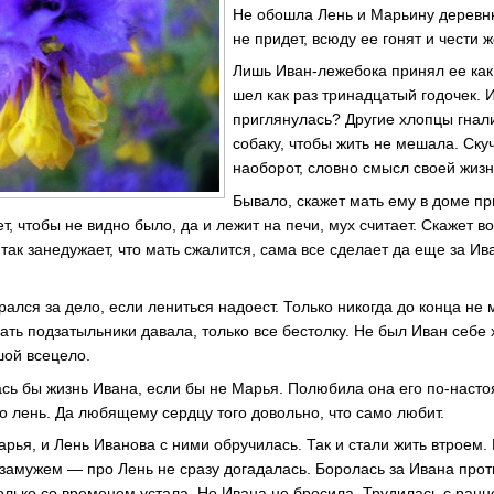
Не обошла Лень и Марьину деревню
не придет, всюду ее гонят и чести
Лишь Иван-лежебока принял ее как
шел как раз тринадцатый годочек. 
приглянулась? Другие хлопцы гнал
собаку, чтобы жить не мешала. Скуч
наоборот, словно смысл своей жизн
Бывало, скажет мать ему в доме пр
т, чтобы не видно было, да и лежит на печи, мух считает. Скажет 
 так занедужает, что мать сжалится, сама все сделает да еще за Ив
рался за дело, если лениться надоест. Только никогда до конца не 
мать подзатыльники давала, только все бестолку. Не был Иван себе
шой всецело.
лась бы жизнь Ивана, если бы не Марья. Полюбила она его по-наст
о лень. Да любящему сердцу того довольно, что само любит.
рья, и Лень Иванова с ними обручилась. Так и стали жить втроем.
 замужем — про Лень не сразу догадалась. Боролась за Ивана проти
 только со временем устала. Но Ивана не бросила. Трудилась с ранн