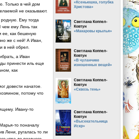
«Ксеньюшка, голубка
. Только в чей дом
Христова»
 желаемой не оказывают.
 родную. Ему тогда
Светлана Коппел-
Ковтун
И чем ему Лень так
«Макаровы крылья»
и ее, как бешеную
но же с ней! А Иван,
и в ней обрел.
Светлана Коппел-
Ковтун
ибрать, а Иван
«В чуланчике
воды принести иль еще
изношенных вещей»
аном, как
Светлана Коппел-
Ковтун
мог довести начатое.
«Сквозь тень»
 хозяином, потому что
оящему. Ивану-то
Светлана Коппел-
Ковтун
«Высекательница
 Марья-то поначалу
Искр»
в Лени, ругалась то ли
его утра до позднего