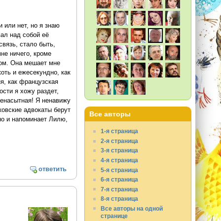
 или нет, но я знаю
вал над собой её
связь, стало быть,
мне ничего, кроме
лом. Она мешает мне
коть и ежесекундно, как
я, как французская
ости я хожу раздет,
ненасытная! Я ненавижу
сковские адвокаты берут
Все авторы
но и напоминает Лилю,
1-я страница
2-я страница
3-я страница
4-я страница
ответить
5-я страница
6-я страница
7-я страница
8-я страница
Все авторы на одной
странице