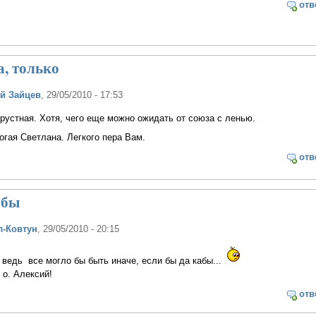
отв
, только
й Зайцев
, 29/05/2010 - 17:53
грустная. Хотя, чего еще можно ожидать от союза с ленью.
огая Светлана. Легкого пера Вам.
отв
абы
л-Ковтун
, 29/05/2010 - 20:15
, ведь все могло бы быть иначе, если бы да кабы...
 о. Алексий!
отв