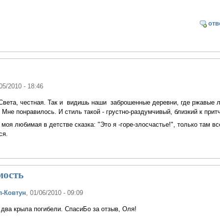
отв
/05/2010 - 18:46
Света, честная. Так и видишь наши заброшенные деревни, где ржавые 
 Мне понравилось. И стиль такой - грустно-раздумчивый, близкий к притч
моя любимая в детстве сказка: "Это я -горе-злосчастье!", только там вс
тся.
мость
л-Ковтун
, 01/06/2010 - 09:09
- два крыла погибели. СпасиБо за отзыв, Оля!