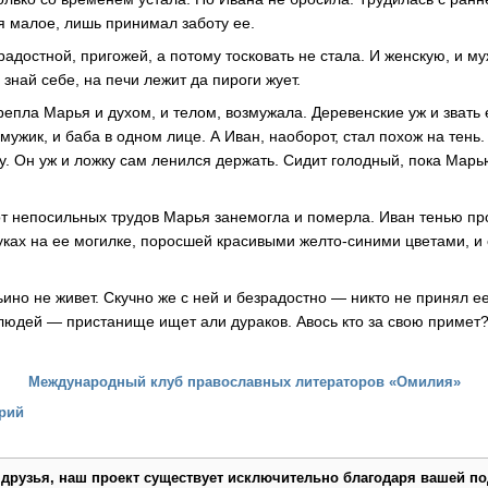
тя малое, лишь принимал заботу ее.
адостной, пригожей, а потому тосковать не стала. И женскую, и м
 знай себе, на печи лежит да пироги жует.
репла Марья и духом, и телом, возмужала. Деревенские уж и звать 
мужик, и баба в одном лице. А Иван, наоборот, стал похож на тень
ху. Он уж и ложку сам ленился держать. Сидит голодный, пока Мар
 от непосильных трудов Марья занемогла и померла. Иван тенью пр
уках на ее могилке, поросшей красивыми желто-синими цветами, и 
ьино не живет. Скучно же с ней и безрадостно — никто не принял ее
 людей — пристанище ищет али дураков. Авось кто за свою примет
Международный клуб православных литераторов «Омилия»
рий
 друзья, наш проект существует исключительно благодаря вашей по