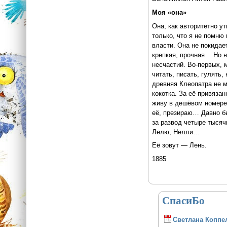
Моя «она»
Она, как авторитетно у
только, что я не помню 
власти. Она не покидает
крепкая, прочная… Но н
несчастий. Во-первых, 
читать, писать, гулять
древняя Клеопатра не м
кокотка. За её привяза
живу в дешёвом номере,
её, презираю… Давно бы
за развод четыре тысяч
Лелю, Нелли…
Её зовут — Лень.
1885
СпасиБо
Светлана Коппе