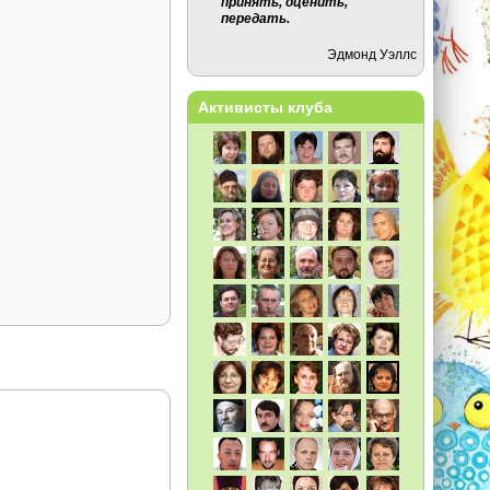
принять, оценить,
передать.
Эдмонд Уэллс
Активисты клуба