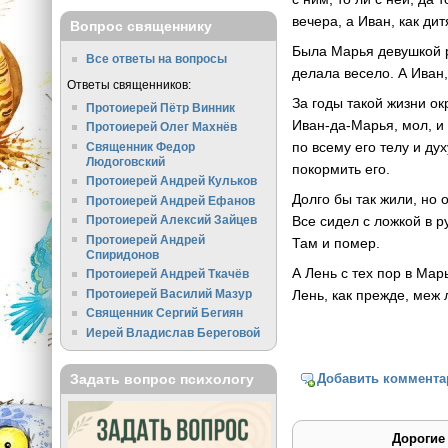
вечера, а Иван, как ди
Вопрос священнику
Была Марья девушкой р
Все ответы на вопросы
делала весело. А Иван,
Ответы священников:
За годы такой жизни ок
Протоиерей Пётр Винник
Иван-да-Марья, мол, и 
Протоиерей Олег Махнёв
по всему его телу и ду
Священник Федор
Людоговский
покормить его.
Протоиерей Андрей Кульков
Долго бы так жили, но
Протоиерей Андрей Ефанов
Все сидел с ложкой в р
Протоиерей Алексий Зайцев
Протоиерей Андрей
Там и помер.
Спиридонов
А Лень с тех пор в Мар
Протоиерей Андрей Ткачёв
Лень, как прежде, меж
Протоиерей Василий Мазур
Священник Сергий Бегиян
Иерей Владислав Береговой
Задать вопрос психологу
Добавить коммента
Дорогие