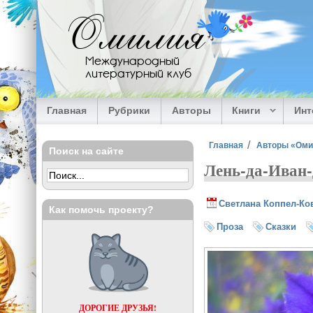
Перейти к основному содержанию
Омилия
Международный
литературный клуб
Главная
Рубрики
Авторы
Книги
Ин
Вы здесь
Главная
Авторы «Ом
Поиск на сайте
Лень-да-Иван
Светлана Коппел-Ко
Как помочь проекту?
Проза
Сказки
ДОРОГИЕ ДРУЗЬЯ!