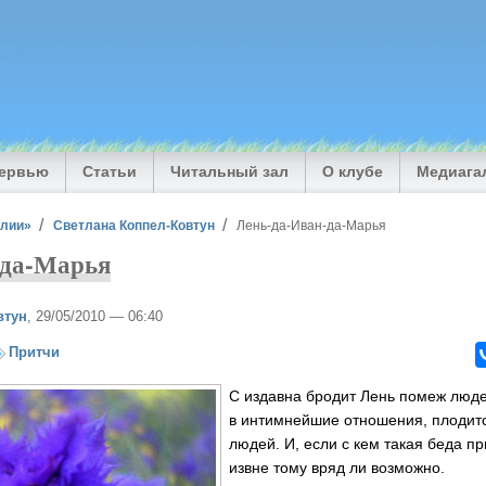
тервью
Статьи
Читальный зал
О клубе
Медиага
илии»
Светлана Коппел-Ковтун
Лень-да-Иван-да-Марья
-да-Марья
втун
, 29/05/2010 — 06:40
Притчи
С издавна бродит Лень помеж люде
в интимнейшие отношения, плодитс
людей. И, если с кем такая беда п
извне тому вряд ли возможно.