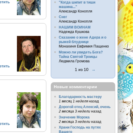
етить
"Когда шипит в тиши
машина..."
Александр Конопля
Снег
Александр Конопля
НАШИМ ВОИНАМ
Надежда Кушкова
Сказание о жене Адера и о
рыжей блуднице
Монахиня Евфимия Пащенко
Можно ли увидеть Бога?
Тайна Святой Троицы
Людмила Громова
етить
1 из 10
→
Новые комментарии
Благодарность мастеру
1 месяц 1 неделя
назад
Дорогой отец Алексий, очень
2 месяца 3 недели
назад
Значение Морока
2 месяца 3 недели
назад
етить
Храни Господь на путях
Вашего