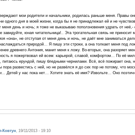
тверждают мои родители и начальники, родилась раньше меня. Правы они
ни одного дня в моей жизни, когда бы я не принадлежал ей и не чувство
 меня день и ночь; я тоже не выказываю поползновения удрать от неё,- 
е завидуйте, юная читательница!.. Эта трогательная связь не приносит 
моя «она», не отступая от меня день и ночь, не даёт мне заниматься де
, наслаждаться природой… Я пишу эти строки, а она толкает меня под ло
енее древнего Антония, манит меня к ложу. Во-вторых, она разоряет мен
нность я пожертвовал ей всем: карьерой, славой, комфортом… По её мил
 питаюсь ерундой, пишу бледными чернилами. Всё, всё пожирает она, 
 пора развестись с ней, но не развёлся я до сих пор не потому, что мо
и… Детей у нас пока нет… Хотите знать её имя? Извольте… Оно поэтич
л-Ковтун
, 19/11/2013 - 19:10