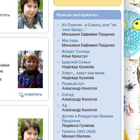
Новые материалы
етить
Из Павлов - в Савлы, или "не
зная броду..."
Монахиня Евфимия Пащенко
Мастера
Монахиня Евфимия Пащенко
Вокруг Солнца
Илья Криштул
Царской Семье
ложки
Надежда Кушкова
е.
Зовут... зовут они меня
Надежда Кушкова
е
Первый луч
Александр Конопля
ответить
Сосед
Александр Конопля
Ад
Александр Конопля
Детям о Рождестве Иоанна
Предтечи
Людмила Громова
Память 1941-2026
Михаил Малеин