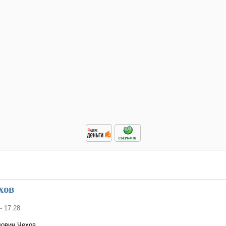
хов
- 17:28
ович Чехов.