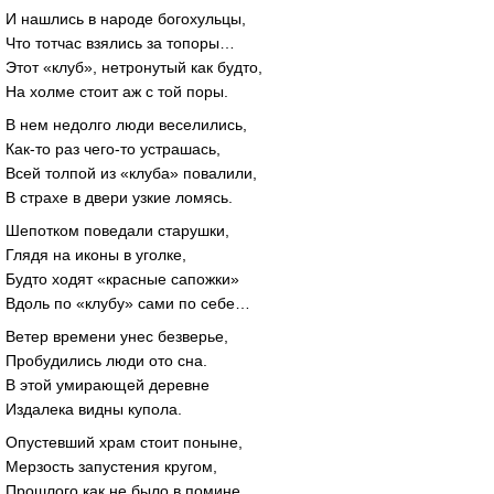
И нашлись в народе богохульцы,
Что тотчас взялись за топоры…
Этот «клуб», нетронутый как будто,
На холме стоит аж с той поры.
В нем недолго люди веселились,
Как-то раз чего-то устрашась,
Всей толпой из «клуба» повалили,
В страхе в двери узкие ломясь.
Шепотком поведали старушки,
Глядя на иконы в уголке,
Будто ходят «красные сапожки»
Вдоль по «клубу» сами по себе…
Ветер времени унес безверье,
Пробудились люди ото сна.
В этой умирающей деревне
Издалека видны купола.
Опустевший храм стоит поныне,
Мерзость запустения кругом,
Прошлого как не было в помине