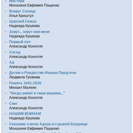
Мастера
Монахиня Евфимия Пащенко
Вокруг Солнца
Илья Криштул
Царской Семье
Надежда Кушкова
Зовут... зовут они меня
Надежда Кушкова
Первый луч
Александр Конопля
Сосед
Александр Конопля
Ад
Александр Конопля
Детям о Рождестве Иоанна Предтечи
Людмила Громова
Память 1941-2026
Михаил Малеин
"Когда шипит в тиши машина..."
Александр Конопля
Снег
Александр Конопля
НАШИМ ВОИНАМ
Надежда Кушкова
Сказание о жене Адера и о рыжей блуднице
Монахиня Евфимия Пащенко