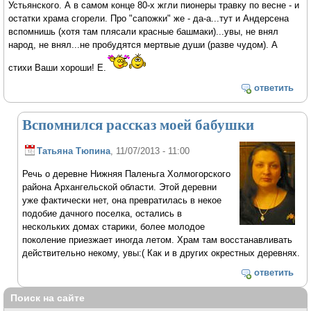
Устьянского. А в самом конце 80-х жгли пионеры травку по весне - и
остатки храма сгорели. Про "сапожки" же - да-а...тут и Андерсена
вспомнишь (хотя там плясали красные башмаки)...увы, не внял
народ, не внял...не пробудятся мертвые души (разве чудом). А
стихи Ваши хороши! Е.
ответить
Вспомнился рассказ моей бабушки
Татьяна Тюпина
, 11/07/2013 - 11:00
Речь о деревне Нижняя Паленьга Холмогорского
района Архангельской области. Этой деревни
уже фактически нет, она превратилась в некое
подобие дачного поселка, остались в
нескольких домах старики, более молодое
поколение приезжает иногда летом. Храм там восстанавливать
действительно некому, увы:( Как и в других окрестных деревнях.
ответить
Поиск на сайте