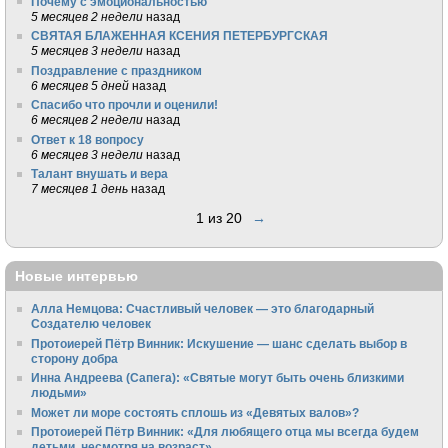
Почему с эмоциональностью
5 месяцев 2 недели
назад
СВЯТАЯ БЛАЖЕННАЯ КСЕНИЯ ПЕТЕРБУРГСКАЯ
5 месяцев 3 недели
назад
Поздравление с праздником
6 месяцев 5 дней
назад
Спасибо что прочли и оценили!
6 месяцев 2 недели
назад
Ответ к 18 вопросу
6 месяцев 3 недели
назад
Талант внушать и вера
7 месяцев 1 день
назад
1 из 20
→
Новые интервью
Алла Немцова: Счастливый человек — это благодарный
Создателю человек
Протоиерей Пётр Винник: Искушение — шанс сделать выбор в
сторону добра
Инна Андреева (Сапега): «Святые могут быть очень близкими
людьми»
Может ли море состоять сплошь из «Девятых валов»?
Протоиерей Пётр Винник: «Для любящего отца мы всегда будем
детьми, несмотря на возраст»