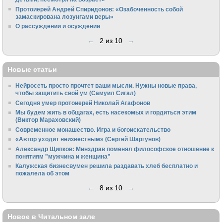
Протоиерей Андрей Спиридонов: «Озабоченность собой
замаскирована лозунгами веры»
О рассуждении и осуждении
←
2 из 10
→
Новые статьи
Нейросеть просто прочтет ваши мысли. Нужны новые права,
чтобы защитить свой ум (Самуил Сигал)
Сегодня умер протоиерей Николай Агафонов
Мы будем жить в общагах, есть насекомых и гордиться этим
(Виктор Мараховский)
Cовременное монашество. Игра и богоискательство
«Автор уходит неизвестным» (Сергей Шаргунов)
Александр Щипков: Минздрав поменял философское отношение к
понятиям "мужчина и женщина"
Калужская бизнесвумен решила раздавать хлеб бесплатно и
пожалела об этом
←
8 из 10
→
Новое в Читальном зале