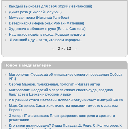
Каждый выбирает для себя (Юрий Левитанский)
Дикая роза (Николай Голубош)
Межевая тропа (Николай Голубош)
Ветеринария (Иеромонах Роман (Матюшин)
Художник с яблоком в руке (Елена Самкова)
Наш класс пошёл в поход. Кошмар педагога
Я санкций жду – за то, что всем народом...
←
2 из 10
→
Новое в медиагалерее
Митрополит Феодосий об инициативе скорого проведения Собора
УПЦ
Сергей Марнов. "Блаженная, помоги!" - Читает автор
Митрополит Феодосий о перспективах своего суда, вредном
балласте в Церкви и русском языке
Избранные стихи Светланы Коппел-Ковтун читает Дмитрий Бабич
Марк Смирнов: Закат христианства приходит вместе с закатом
Европы
Эксперт IT и финансов: План цифрового контроля и сроки его
реализации
Кто такой планировщик? Улица Правды. Д. Роде, С. Колмогоров, К.