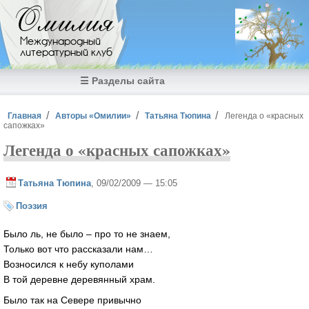
Перейти к основному содержанию
Омилия
Международный
литературный клуб
☰ Разделы сайта
Вы здесь
Главная
Авторы «Омилии»
Татьяна Тюпина
Легенда о «красных
сапожках»
Легенда о «красных сапожках»
Татьяна Тюпина
, 09/02/2009 — 15:05
Поэзия
Было ль, не было – про то не знаем,
Только вот что рассказали нам…
Возносился к небу куполами
В той деревне деревянный храм.
Было так на Севере привычно