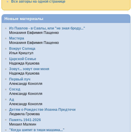
Все авторы на одной странице
Новые материалы
Из Павлов - в Савлы, или "не зная броду..."
Монахиня Евфимия Пащенко
Мастера
Монахиня Евфимия Пащенко
Вокруг Солнца
Илья Криштул
Царской Семье
Надежда Кушкова
Зовут... зовут они меня
Надежда Кушкова
Первый луч
Александр Конопля
Сосед
Александр Конопля
Ад
Александр Конопля
Детям о Рождестве Иоанна Предтечи
Людмила Громова
Память 1941-2026
Михаил Малеин
"Когда шипит в тиши машина..."