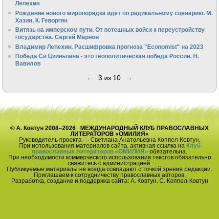
Лепехин
Рождение нового миропорядка идёт по радикальному сценарию. М.
Хазин, К. Геворгян
Витязь на имперском пути. От потешных войск к переустройству
государства. Сергей Марнов
Владимир Лепехин. Расшифровка прогноза "Economist" на 2023
Победа Си Цзиньпина - это геополитическая победа России. Н.
Вавилов
←
3 из 10
→
© А. Ковтун 2008–2026 МЕЖДУНАРОДНЫЙ КЛУБ ПРАВОСЛАВНЫХ
ЛИТЕРАТОРОВ «ОМИЛИЯ»
Руководитель проекта — Светлана Анатольевна Коппел-Ковтун.
При использования материалов сайта, активная ссылка на
Клуб
православных литераторов «ОМИЛИЯ»
обязательна.
При необходимости коммерческого использования текстов обязательно
свяжитесь с администрацией.
Публикуемые материалы не всегда совпадают с точкой зрения редакции.
Приглашаем к сотрудничеству православных авторов.
Разработка, создание и поддержка сайта: А. Ковтун, С. Коппел-Ковтун