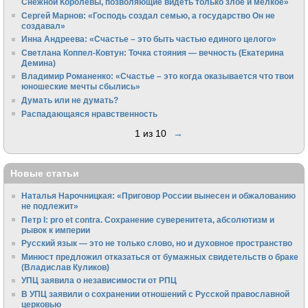
Снежной Королевы, позволяющие видеть только злое и мелкое»
Сергей Марнов: «Господь создал семью, а государство Он не
создавал»
Инна Андреева: «Счастье – это быть частью единого целого»
Светлана Коппел-Ковтун: Точка стояния — вечность (Екатерина
Демина)
Владимир Романенко: «Счастье – это когда оказывается что твои
юношеские мечты сбылись»
Думать или не думать?
Распадающаяся нравственность
1 из 10
→
Новые статьи
Наталья Нарочницкая: «Приговор России вынесен и обжалованию
не подлежит»
Петр I: pro et contra. Сохранение суверенитета, абсолютизм и
рывок к империи
Русский язык — это не только слово, но и духовное пространство
Минюст предложил отказаться от бумажных свидетельств о браке
(Владислав Куликов)
УПЦ заявила о независимости от РПЦ
В УПЦ заявили о сохранении отношений с Русской православной
церковью