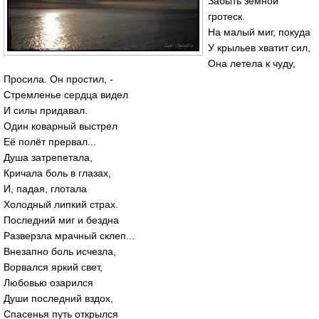
Забыть земной
гротеск.
На малый миг, покуда
У крыльев хватит сил,
Она летела к чуду,
Просила. Он простил, -
Стремленье сердца видел
И силы придавал.
Один коварный выстрел
Её полёт прервал...
Душа затрепетала,
Кричала боль в глазах,
И, падая, глотала
Холодный липкий страх.
Последний миг и бездна
Разверзла мрачный склеп...
Внезапно боль исчезла,
Ворвался яркий свет,
Любовью озарился
Души последний вздох,
Спасенья путь открылся