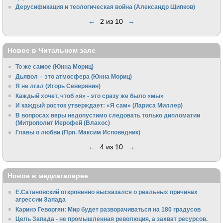
Дерусификация и теологическая война (Александр Щипков)
←
2 из 10
→
Новое в Читальном зале
То же самое (Юнна Мориц)
Дьявол – это атмосфера (Юнна Мориц)
Я не лгал (Игорь Северянин)
Каждый хочет, чтоб «я» - это сразу же было «мы»
И каждый росток утверждает: «Я сам» (Лариса Миллер)
В вопросах веры недопустимо следовать только дипломатии
(Митрополит Иерофей (Влахос)
Главы о любви (Прп. Максим Исповедник)
←
4 из 10
→
Новое в медиагалерее
Е.Сатановский откровенно высказался о реальных причинах
агрессии Запада
Каринэ Геворгян: Мир будет разворачиваться на 180 градусов
Цель Запада - не промышленная революция, а захват ресурсов.