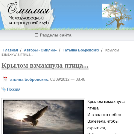
Перейти к основному содержанию
Омилия
Международный
литературный клуб
☰ Разделы сайта
Вы здесь
Главная
Авторы «Омилии»
Татьяна Бобровских
Крылом
взмахнула птица...
Крылом взмахнула птица...
Татьяна Бобровских
, 03/09/2012 — 08:48
Поэзия
Крылом взмахнула
птица
И в золото небес
Взлетела чтобы
скрыться,