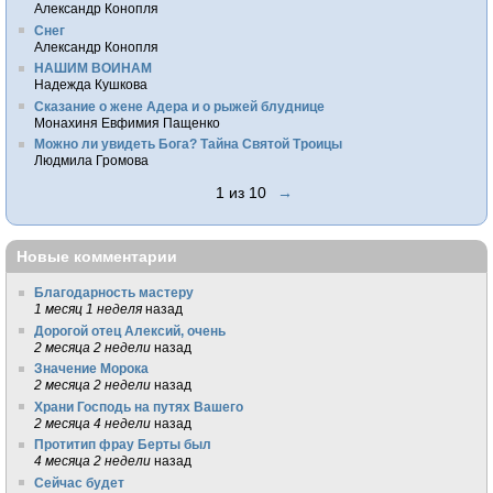
Александр Конопля
Снег
Александр Конопля
НАШИМ ВОИНАМ
Надежда Кушкова
Сказание о жене Адера и о рыжей блуднице
Монахиня Евфимия Пащенко
Можно ли увидеть Бога? Тайна Святой Троицы
Людмила Громова
1 из 10
→
Новые комментарии
Благодарность мастеру
1 месяц 1 неделя
назад
Дорогой отец Алексий, очень
2 месяца 2 недели
назад
Значение Морока
2 месяца 2 недели
назад
Храни Господь на путях Вашего
2 месяца 4 недели
назад
Протитип фрау Берты был
4 месяца 2 недели
назад
Сейчас будет