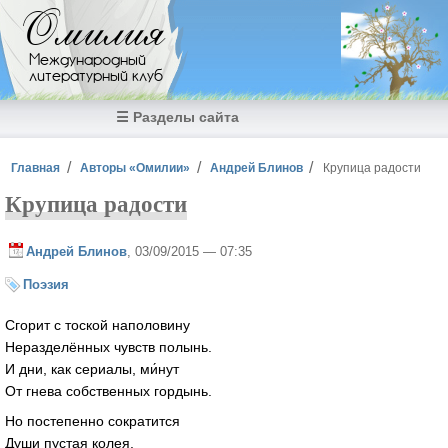
Перейти к основному содержанию
Омилия
Международный
литературный клуб
☰ Разделы сайта
Вы здесь
Главная
Авторы «Омилии»
Андрей Блинов
Крупица радости
Крупица радости
Андрей Блинов
, 03/09/2015 — 07:35
Поэзия
Сгорит с тоской наполовину
Неразделённых чувств полынь.
И дни, как сериалы, ми́нут
От гнева собственных гордынь.
Но постепенно сократится
Души пустая колея,