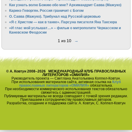
Как узнать волю Божию обо мне? Архимандрит Савва (Мажуко)
Каринэ Геворгян. Россия граничит с Богом
О. Савва (Мажуко). Трибунал над Русской церковью
«Я с Христом — как в танке». Парсуна писателя Яна Таксюра
«И глас мой услышат…» – фильм о митрополите Черкасском и
Каневском Феодосии
1 из 10
→
© А. Ковтун 2008–2026 МЕЖДУНАРОДНЫЙ КЛУБ ПРАВОСЛАВНЫХ
ЛИТЕРАТОРОВ «ОМИЛИЯ»
Руководитель проекта — Светлана Анатольевна Коппел-Ковтун.
При использования материалов сайта, активная ссылка на
Клуб
православных литераторов «ОМИЛИЯ»
обязательна.
При необходимости коммерческого использования текстов обязательно
свяжитесь с администрацией.
Публикуемые материалы не всегда совпадают с точкой зрения редакции.
Приглашаем к сотрудничеству православных авторов.
Разработка, создание и поддержка сайта: А. Ковтун, С. Коппел-Ковтун