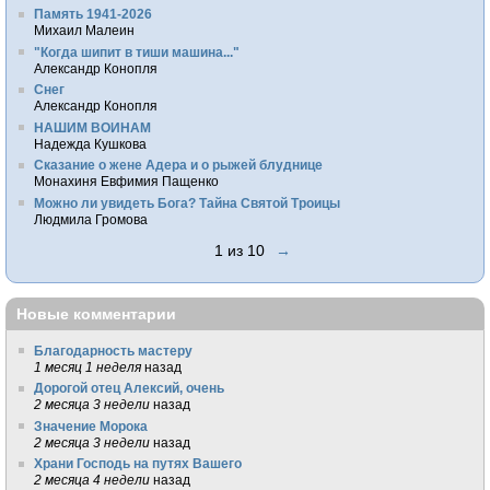
Память 1941-2026
Михаил Малеин
"Когда шипит в тиши машина..."
Александр Конопля
Снег
Александр Конопля
НАШИМ ВОИНАМ
Надежда Кушкова
Сказание о жене Адера и о рыжей блуднице
Монахиня Евфимия Пащенко
Можно ли увидеть Бога? Тайна Святой Троицы
Людмила Громова
1 из 10
→
Новые комментарии
Благодарность мастеру
1 месяц 1 неделя
назад
Дорогой отец Алексий, очень
2 месяца 3 недели
назад
Значение Морока
2 месяца 3 недели
назад
Храни Господь на путях Вашего
2 месяца 4 недели
назад