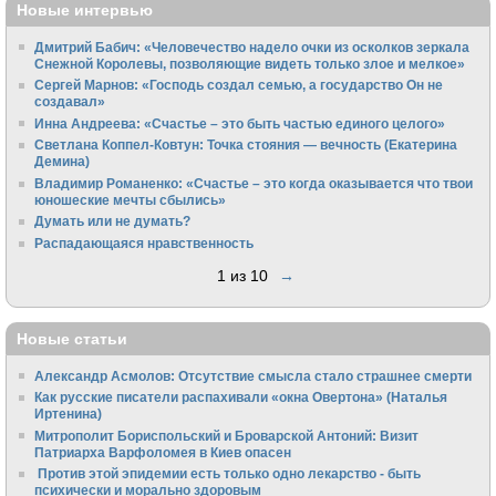
Новые интервью
Дмитрий Бабич: «Человечество надело очки из осколков зеркала
Снежной Королевы, позволяющие видеть только злое и мелкое»
Сергей Марнов: «Господь создал семью, а государство Он не
создавал»
Инна Андреева: «Счастье – это быть частью единого целого»
Светлана Коппел-Ковтун: Точка стояния — вечность (Екатерина
Демина)
Владимир Романенко: «Счастье – это когда оказывается что твои
юношеские мечты сбылись»
Думать или не думать?
Распадающаяся нравственность
1 из 10
→
Новые статьи
Александр Асмолов: Отсутствие смысла стало страшнее смерти
Как русские писатели распахивали «окна Овертона» (Наталья
Иртенина)
Митрополит Бориспольский и Броварской Антоний: Визит
Патриарха Варфоломея в Киев опасен
Против этой эпидемии есть только одно лекарство - быть
психически и морально здоровым