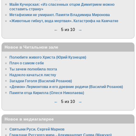
Майя Кучерская: «Из спасенных отцом Димитрием можно
составить страну»
Метафизики не умирают. Памяти Владимира Миронова
«Животные гибнут, вода мертвая». Катастрофа на Камчатке
←
5 из 10
→
Новое в Читальном зале
Полюбите живого Христа (Юрий Кузнецов)
Плач о самом себе
Ты зачем полюбила поэта
Надоело качаться листку
Загадки Гоголя (Василий Розанов)
«Демон» Лермонтова и его древние родичи (Василий Розанов)
Памяти отца Кирилла (Олеся Николаева)
←
5 из 10
→
Новое в медиагалерее
Святыни Руси. Сергей Марнов
Граждане Русского мира - Архимандрит Савва (Мажуко)