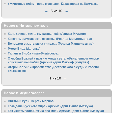
«Животные гибнут, вода мертвая». Катастрофа на Камчатке
←
5 из 10
→
Новое в Читальном зале
Коль хочешь жить, то, жизнь любя (Лариса Миллер)
Конечно, в лужах есть окошко... (Роальд Мандельштам)
Вечерами в застывших улицах... (Роальд Мандельштам)
Ржев (Влад Маленко)
Талант и Злоба – пагубный союз...
О любви Божией к нам и о конце света, объявленном концом
христианской любви (Архимандрит Иакинф (Унчуляк)
Игорь Волгин: «Пророчества Достоевского о судьбе России
сбываются»
1 из 10
→
Новое в медиагалерее
Святыни Руси. Сергей Марнов
Граждане Русского мира - Архимандрит Савва (Мажуко)
Как узнать волю Божию обо мне? Архимандрит Савва (Мажуко)