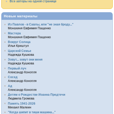
Все авторы на одной странице
Новые материалы
Из Павлов - в Савлы, или "не зная броду..."
Монахиня Евфимия Пащенко
Мастера
Монахиня Евфимия Пащенко
Вокруг Солнца
Илья Криштул
Царской Семье
Надежда Кушкова
Зовут... зовут они меня
Надежда Кушкова
Первый луч
Александр Конопля
Сосед
Александр Конопля
Ад
Александр Конопля
Детям о Рождестве Иоанна Предтечи
Людмила Громова
Память 1941-2026
Михаил Малеин
"Когда шипит в тиши машина..."