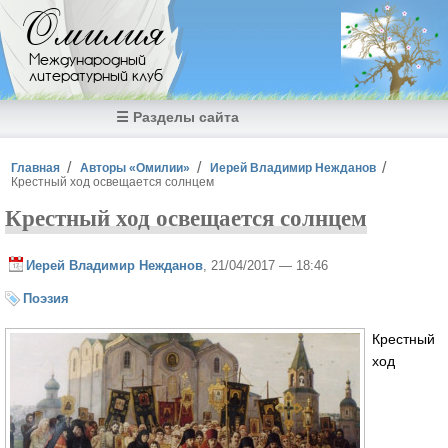
Перейти к основному содержанию
Омилия
Международный
литературный клуб
☰ Разделы сайта
Вы здесь
Главная
Авторы «Омилии»
Иерей Владимир Нежданов
Крестный ход освещается солнцем
Крестный ход освещается солнцем
Иерей Владимир Нежданов
, 21/04/2017 — 18:46
Поэзия
Крестный
ход