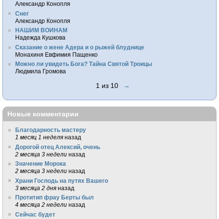
Александр Конопля
Снег
Александр Конопля
НАШИМ ВОИНАМ
Надежда Кушкова
Сказание о жене Адера и о рыжей блуднице
Монахиня Евфимия Пащенко
Можно ли увидеть Бога? Тайна Святой Троицы
Людмила Громова
1 из 10
→
Новые комментарии
Благодарность мастеру
1 месяц 1 неделя
назад
Дорогой отец Алексий, очень
2 месяца 3 недели
назад
Значение Морока
2 месяца 3 недели
назад
Храни Господь на путях Вашего
3 месяца 2 дня
назад
Протитип фрау Берты был
4 месяца 2 недели
назад
Сейчас будет