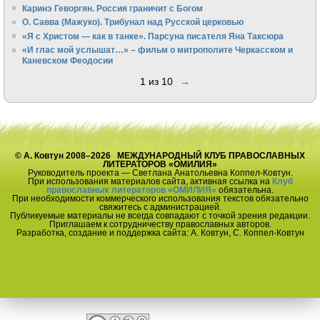
Каринэ Геворгян. Россия граничит с Богом
О. Савва (Мажуко). Трибунал над Русской церковью
«Я с Христом — как в танке». Парсуна писателя Яна Таксюра
«И глас мой услышат…» – фильм о митрополите Черкасском и
Каневском Феодосии
1 из 10
→
© А. Ковтун 2008–2026 МЕЖДУНАРОДНЫЙ КЛУБ ПРАВОСЛАВНЫХ
ЛИТЕРАТОРОВ «ОМИЛИЯ»
Руководитель проекта — Светлана Анатольевна Коппел-Ковтун.
При использования материалов сайта, активная ссылка на
Клуб
православных литераторов «ОМИЛИЯ»
обязательна.
При необходимости коммерческого использования текстов обязательно
свяжитесь с администрацией.
Публикуемые материалы не всегда совпадают с точкой зрения редакции.
Приглашаем к сотрудничеству православных авторов.
Разработка, создание и поддержка сайта: А. Ковтун, С. Коппел-Ковтун