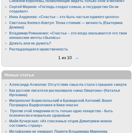
Снежной Королевы, позволяющие видеть только злое и мелкое»
Сергей Марнов: «Господь создал семью, а государство Он не
создавал»
Инна Андреева: «Счастье – это быть частью единого целого»
Светлана Коппел-Ковтун: Точка стояния — вечность (Екатерина
Демина)
Владимир Романенко: «Счастье – это когда оказывается что твои
юношеские мечты сбылись»
Думать или не думать?
Распадающаяся нравственность
1 из 10
→
Новые статьи
Александр Асмолов: Отсутствие смысла стало страшнее смерти
Как русские писатели распахивали «окна Овертона» (Наталья
Иртенина)
Митрополит Бориспольский и Броварской Антоний: Визит
Патриарха Варфоломея в Киев опасен
Против этой эпидемии есть только одно лекарство - быть
психически и морально здоровым
Майя Кучерская: «Из спасенных отцом Димитрием можно
составить страну»
Метафизики не умирают. Памяти Владимира Миронова