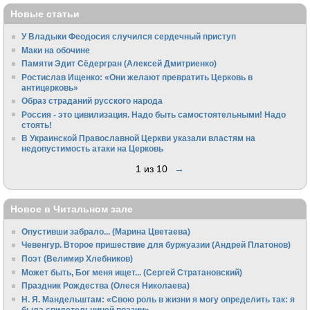
Новые статьи
У Владыки Феодосия случился сердечный приступ
Маки на обочине
Памяти Эдит Сёдергран (Алексей Дмитриенко)
Ростислав Ищенко: «Они желают превратить Церковь в
антицерковь»
Образ страданий русского народа
Россия - это цивилизация. Надо быть самостоятельными! Надо
стоять!
В Украинской Православной Церкви указали властям на
недопустимость атаки на Церковь
1 из 10
→
Новое в Читальном зале
Опустивши забрало... (Марина Цветаева)
Чевенгур. Второе пришествие для буржуазии (Андрей Платонов)
Поэт (Велимир Хлебников)
Может быть, Бог меня ищет... (Сергей Стратановский)
Праздник Рождества (Олеся Николаева)
Н. Я. Мандельштам: «Свою pоль в жизни я могу опpеделить так: я
была свидетельницей поэзии»