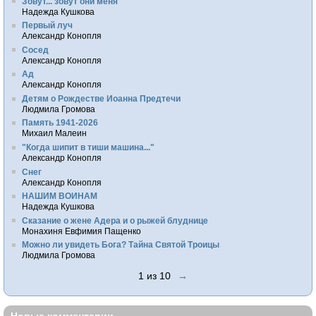
Зовут... зовут они меня
Надежда Кушкова
Первый луч
Александр Конопля
Сосед
Александр Конопля
Ад
Александр Конопля
Детям о Рождестве Иоанна Предтечи
Людмила Громова
Память 1941-2026
Михаил Малеин
"Когда шипит в тиши машина..."
Александр Конопля
Снег
Александр Конопля
НАШИМ ВОИНАМ
Надежда Кушкова
Сказание о жене Адера и о рыжей блуднице
Монахиня Евфимия Пащенко
Можно ли увидеть Бога? Тайна Святой Троицы
Людмила Громова
1 из 10
→