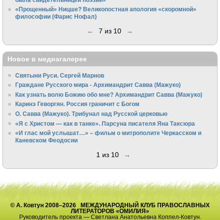
«Прощенный» Ницше? Великопостная апология «скоромной»
философии (Фарис Нофал)
←
7 из 10
→
Новое в медиагалерее
Святыни Руси. Сергей Марнов
Граждане Русского мира - Архимандрит Савва (Мажуко)
Как узнать волю Божию обо мне? Архимандрит Савва (Мажуко)
Каринэ Геворгян. Россия граничит с Богом
О. Савва (Мажуко). Трибунал над Русской церковью
«Я с Христом — как в танке». Парсуна писателя Яна Таксюра
«И глас мой услышат…» – фильм о митрополите Черкасском и
Каневском Феодосии
1 из 10
→
© А. Ковтун 2008–2026 МЕЖДУНАРОДНЫЙ КЛУБ ПРАВОСЛАВНЫХ
ЛИТЕРАТОРОВ «ОМИЛИЯ»
Руководитель проекта — Светлана Анатольевна Коппел-Ковтун.