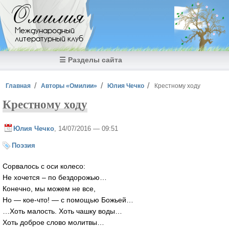
Перейти к основному содержанию
Омилия
Международный
литературный клуб
☰ Разделы сайта
Вы здесь
Главная
Авторы «Омилии»
Юлия Чечко
Крестному ходу
Крестному ходу
Юлия Чечко
, 14/07/2016 — 09:51
Поэзия
Сорвалось с оси колесо:
Не хочется – по бездорожью…
Конечно, мы можем не все,
Но — кое-что! — с помощью Божьей…
…Хоть малость. Хоть чашку воды…
Хоть доброе слово молитвы…