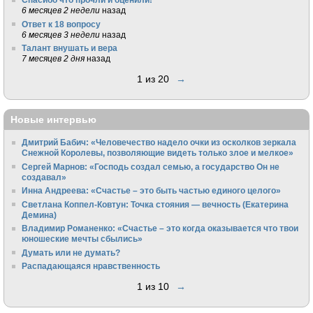
6 месяцев 2 недели
назад
Ответ к 18 вопросу
6 месяцев 3 недели
назад
Талант внушать и вера
7 месяцев 2 дня
назад
1 из 20
→
Новые интервью
Дмитрий Бабич: «Человечество надело очки из осколков зеркала
Снежной Королевы, позволяющие видеть только злое и мелкое»
Сергей Марнов: «Господь создал семью, а государство Он не
создавал»
Инна Андреева: «Счастье – это быть частью единого целого»
Светлана Коппел-Ковтун: Точка стояния — вечность (Екатерина
Демина)
Владимир Романенко: «Счастье – это когда оказывается что твои
юношеские мечты сбылись»
Думать или не думать?
Распадающаяся нравственность
1 из 10
→