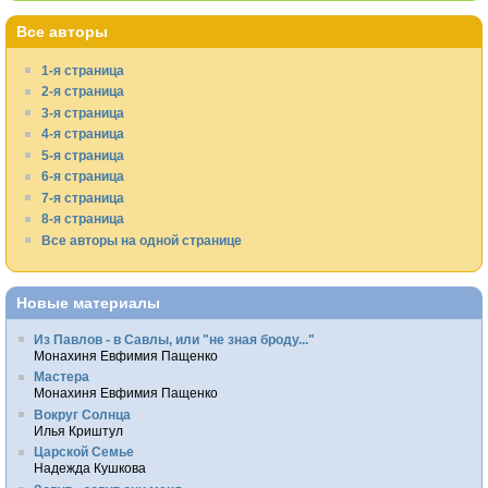
Все авторы
1-я страница
2-я страница
3-я страница
4-я страница
5-я страница
6-я страница
7-я страница
8-я страница
Все авторы на одной странице
Новые материалы
Из Павлов - в Савлы, или "не зная броду..."
Монахиня Евфимия Пащенко
Мастера
Монахиня Евфимия Пащенко
Вокруг Солнца
Илья Криштул
Царской Семье
Надежда Кушкова