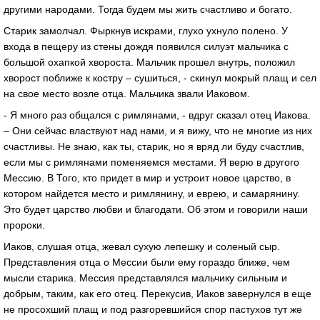
другими народами. Тогда будем мы жить счастливо и богато.
Старик замолчал. Фыркнув искрами, глухо ухнуло полено. У
входа в пещеру из стены дождя появился силуэт мальчика с
большой охапкой хвороста. Мальчик прошел внутрь, положил
хворост поближе к костру – сушиться, - скинул мокрый плащ и сел
на свое место возле отца. Мальчика звали Иаковом.
- Я много раз общался с римлянами, - вдруг сказал отец Иакова.
– Они сейчас властвуют над нами, и я вижу, что не многие из них
счастливы. Не знаю, как ты, старик, но я вряд ли буду счастлив,
если мы с римлянами поменяемся местами. Я верю в другого
Мессию. В Того, кто придет в мир и устроит новое царство, в
котором найдется место и римлянину, и еврею, и самарянину.
Это будет царство любви и благодати. Об этом и говорили наши
пророки.
Иаков, слушая отца, жевал сухую лепешку и соленый сыр.
Представления отца о Мессии были ему гораздо ближе, чем
мысли старика. Мессия представлялся мальчику сильным и
добрым, таким, как его отец. Перекусив, Иаков завернулся в еще
не просохший плащ и под разгоревшийся спор пастухов тут же