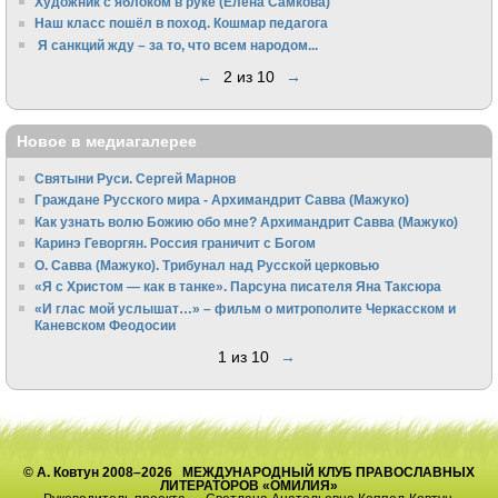
Художник с яблоком в руке (Елена Самкова)
Наш класс пошёл в поход. Кошмар педагога
Я санкций жду – за то, что всем народом...
←
2 из 10
→
Новое в медиагалерее
Святыни Руси. Сергей Марнов
Граждане Русского мира - Архимандрит Савва (Мажуко)
Как узнать волю Божию обо мне? Архимандрит Савва (Мажуко)
Каринэ Геворгян. Россия граничит с Богом
О. Савва (Мажуко). Трибунал над Русской церковью
«Я с Христом — как в танке». Парсуна писателя Яна Таксюра
«И глас мой услышат…» – фильм о митрополите Черкасском и
Каневском Феодосии
1 из 10
→
© А. Ковтун 2008–2026 МЕЖДУНАРОДНЫЙ КЛУБ ПРАВОСЛАВНЫХ
ЛИТЕРАТОРОВ «ОМИЛИЯ»