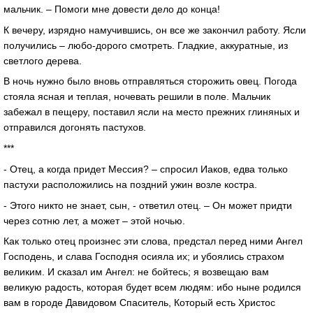
мальчик. – Помоги мне довести дело до конца!
К вечеру, изрядно намучившись, он все же закончил работу. Ясли
получились – любо-дорого смотреть. Гладкие, аккуратные, из
светлого дерева.
В ночь нужно было вновь отправляться сторожить овец. Погода
стояла ясная и теплая, ночевать решили в поле. Мальчик
забежал в пещеру, поставил ясли на место прежних глиняных и
отправился догонять пастухов.
***
- Отец, а когда придет Мессия? – спросил Иаков, едва только
пастухи расположились на поздний ужин возле костра.
- Этого никто не знает, сын, - ответил отец. – Он может придти
через сотню лет, а может – этой ночью.
Как только отец произнес эти слова, предстал перед ними Ангел
Господень, и слава Господня осияла их; и убоялись страхом
великим. И сказал им Ангел: не бойтесь; я возвещаю вам
великую радость, которая будет всем людям: ибо ныне родился
вам в городе Давидовом Спаситель, Который есть Христос