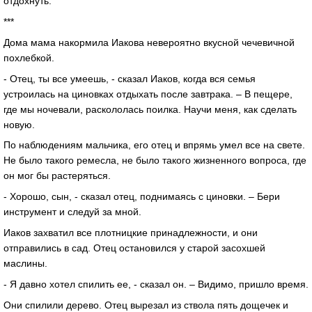
отдохнуть.
***
Дома мама накормила Иакова невероятно вкусной чечевичной
похлебкой.
- Отец, ты все умеешь, - сказал Иаков, когда вся семья
устроилась на циновках отдыхать после завтрака. – В пещере,
где мы ночевали, раскололась поилка. Научи меня, как сделать
новую.
По наблюдениям мальчика, его отец и впрямь умел все на свете.
Не было такого ремесла, не было такого жизненного вопроса, где
он мог бы растеряться.
- Хорошо, сын, - сказал отец, поднимаясь с циновки. – Бери
инструмент и следуй за мной.
Иаков захватил все плотницкие принадлежности, и они
отправились в сад. Отец остановился у старой засохшей
маслины.
- Я давно хотел спилить ее, - сказал он. – Видимо, пришло время.
Они спилили дерево. Отец вырезал из ствола пять дощечек и