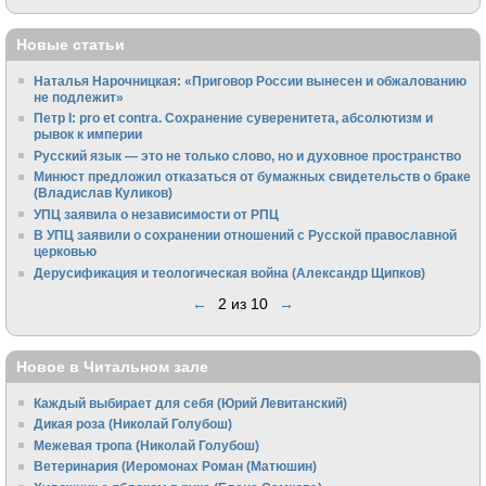
Новые статьи
Наталья Нарочницкая: «Приговор России вынесен и обжалованию
не подлежит»
Петр I: pro et contra. Сохранение суверенитета, абсолютизм и
рывок к империи
Русский язык — это не только слово, но и духовное пространство
Минюст предложил отказаться от бумажных свидетельств о браке
(Владислав Куликов)
УПЦ заявила о независимости от РПЦ
В УПЦ заявили о сохранении отношений с Русской православной
церковью
Дерусификация и теологическая война (Александр Щипков)
←
2 из 10
→
Новое в Читальном зале
Каждый выбирает для себя (Юрий Левитанский)
Дикая роза (Николай Голубош)
Межевая тропа (Николай Голубош)
Ветеринария (Иеромонах Роман (Матюшин)