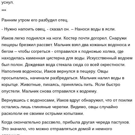
уснул.
***
Ранним утром его разбудил отец.
- Нужно напоить овец, - сказал он. – Наноси воды в ясли.
Иаков легко поднялся на ноги. Костер почти догорел. Снаружи
пещеры брезжил рассвет. Мальчик взял два кожаных водоноса и
бегом – чтобы согреться - отправился к подножью холма, где
находилась каменная цистерна для воды. Искусственный водоем
был полон. Дождевая вода стекала сюда со всей окрестности.
Наполнив водоносы, Иаков вернулся в пещеру. Овцы
просыпались, начинали разбредаться. Мальчик налил воды в
корытце. Животные, пихаясь, принялись пить. Ясли быстро
опустели. Мальчик снова отправился к водоему.
Вернувшись с водоносами, Иаков вдруг обнаружил, что от поилки
остались лишь глиняные черепки. Видимо, овцы случайно
раскололи ее своими острыми копытами.
Когда окончательно рассвело, прибыла другая череда пастухов.
Это значило, что можно отправляться домой и немного