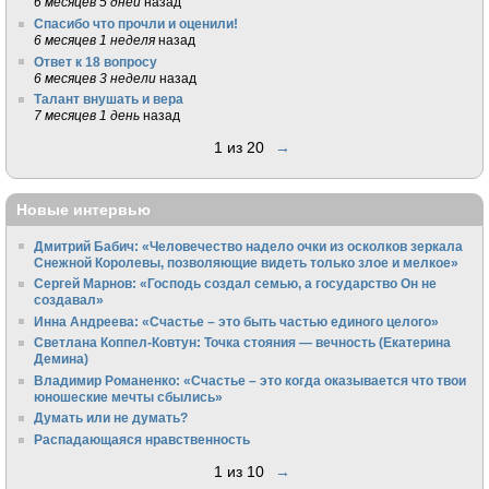
6 месяцев 5 дней
назад
Спасибо что прочли и оценили!
6 месяцев 1 неделя
назад
Ответ к 18 вопросу
6 месяцев 3 недели
назад
Талант внушать и вера
7 месяцев 1 день
назад
1 из 20
→
Новые интервью
Дмитрий Бабич: «Человечество надело очки из осколков зеркала
Снежной Королевы, позволяющие видеть только злое и мелкое»
Сергей Марнов: «Господь создал семью, а государство Он не
создавал»
Инна Андреева: «Счастье – это быть частью единого целого»
Светлана Коппел-Ковтун: Точка стояния — вечность (Екатерина
Демина)
Владимир Романенко: «Счастье – это когда оказывается что твои
юношеские мечты сбылись»
Думать или не думать?
Распадающаяся нравственность
1 из 10
→