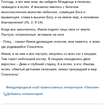
Господь; и вот вам знак: вы найдете Младенца в пеленах,
лежащего в яслях. И внезапно явилось с Ангелом
многочисленное воинство небесное, славящее Бога и
взывающее: слава в вышних Богу, и на земле мир, в человеках
благоволение! (Лк. 2, 9-14).
Когда все закончилось, Иаков поднял лицо свое от земли.
Пастухи, потрясенные, вставали на ноги.
- Отец, - сказал Иаков дрожащим голосом, мне кажется, я знаю,
где родившийся Спаситель.
Иаков, а за ним и все пастухи, кинулись со всех ног к пещере.
Там горел небольшой костер. В пещере находились двое
взрослых – Дева и глубокий старец. А в яслях, в его, Иакова,
яслях, обвитый детскими пеленами, лежал пришедший в мир
Спаситель!
Международный клуб православных литераторов «Омилия»
Добавить комментарий