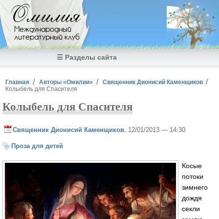
Перейти к основному содержанию
Омилия
Международный
литературный клуб
☰ Разделы сайта
Вы здесь
Главная
Авторы «Омилии»
Священник Дионисий Каменщиков
Колыбель для Спасителя
Колыбель для Спасителя
Священник Дионисий Каменщиков
, 12/01/2013 — 14:30
Проза для детей
Косые
потоки
зимнего
дождя
секли