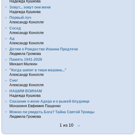
Надежда Кушкова
Зовут... зовут они меня
Надежда Кушкова
Первый луч
Александр Конопля
Сосед
Александр Конопля
Ад
Александр Конопля
Детям о Рождестве Иоанна Предтечи
Людмила Громова
Память 1941-2026
Михаил Малеин
"Когда шипит в тиши машина..."
Александр Конопля
Снег
Александр Конопля
НАШИМ ВОИНАМ
Надежда Кушкова
Сказание о жене Адера и о рыжей блуднице
Монахиня Евфимия Пащенко
Можно ли увидеть Бога? Тайна Святой Троицы
Людмила Громова
1 из 10
→