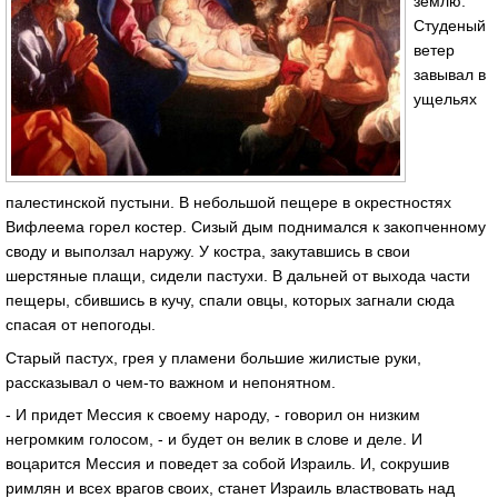
землю.
Студеный
ветер
завывал в
ущельях
палестинской пустыни. В небольшой пещере в окрестностях
Вифлеема горел костер. Сизый дым поднимался к закопченному
своду и выползал наружу. У костра, закутавшись в свои
шерстяные плащи, сидели пастухи. В дальней от выхода части
пещеры, сбившись в кучу, спали овцы, которых загнали сюда
спасая от непогоды.
Старый пастух, грея у пламени большие жилистые руки,
рассказывал о чем-то важном и непонятном.
- И придет Мессия к своему народу, - говорил он низким
негромким голосом, - и будет он велик в слове и деле. И
воцарится Мессия и поведет за собой Израиль. И, сокрушив
римлян и всех врагов своих, станет Израиль властвовать над