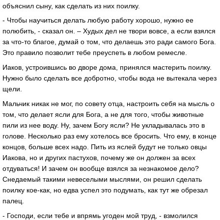
объяснил сыну, как сделать из них поилку.
- Чтобы научиться делать любую работу хорошо, нужно ее
полюбить, - сказал он. – Худых дел не твори вовсе, а если взялся
за что-то благое, думай о том, что делаешь это ради самого Бога.
Это правило позволит тебе преуспеть в любом ремесле.
Иаков, устроившись во дворе дома, принялся мастерить поилку.
Нужно было сделать все добротно, чтобы вода не вытекала через
щели.
Мальчик никак не мог, по совету отца, настроить себя на мысль о
том, что делает ясли для Бога, а не для того, чтобы животные
пили из нее воду. Ну, зачем Богу ясли? Не укладывалась это в
голове. Несколько раз ему хотелось все бросить. Что ему, в конце
концов, больше всех надо. Пить из яслей будут не только овцы
Иакова, но и других пастухов, почему же он должен за всех
отдуваться! И зачем он вообще взялся за незнакомое дело?
Снедаемый такими невеселыми мыслями, он решил сделать
поилку кое-как, но едва успел это подумать, как тут же обрезал
палец.
- Господи, если тебе и впрямь угоден мой труд, - взмолился