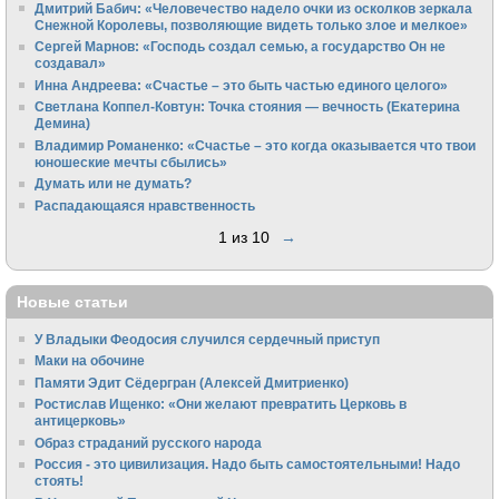
Дмитрий Бабич: «Человечество надело очки из осколков зеркала
Снежной Королевы, позволяющие видеть только злое и мелкое»
Сергей Марнов: «Господь создал семью, а государство Он не
создавал»
Инна Андреева: «Счастье – это быть частью единого целого»
Светлана Коппел-Ковтун: Точка стояния — вечность (Екатерина
Демина)
Владимир Романенко: «Счастье – это когда оказывается что твои
юношеские мечты сбылись»
Думать или не думать?
Распадающаяся нравственность
1 из 10
→
Новые статьи
У Владыки Феодосия случился сердечный приступ
Маки на обочине
Памяти Эдит Сёдергран (Алексей Дмитриенко)
Ростислав Ищенко: «Они желают превратить Церковь в
антицерковь»
Образ страданий русского народа
Россия - это цивилизация. Надо быть самостоятельными! Надо
стоять!