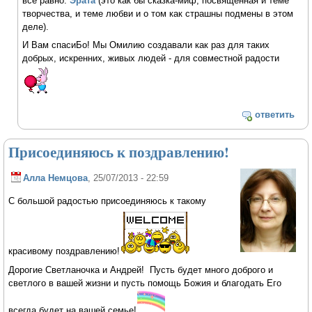
всё равно.
Эрата
(это как бы сказка-миф, посвященная и теме
творчества, и теме любви и о том как страшны подмены в этом
деле).
И Вам спасиБо! Мы Омилию создавали как раз для таких
добрых, искренних, живых людей - для совместной радости
ответить
Присоединяюсь к поздравлению!
Алла Немцова
, 25/07/2013 - 22:59
С большой радостью присоединяюсь к такому
красивому поздравлению!
Дорогие Светланочка и Андрей! Пусть будет много доброго и
светлого в вашей жизни и пусть помощь Божия и благодать Его
всегда будет на вашей семье!