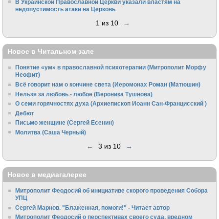
В Украинской Православной Церкви указали властям на
недопустимость атаки на Церковь
1 из 10
→
Новое в Читальном зале
Понятие «ум» в православной психотерапии (Митрополит Морфу
Неофит)
Всё говорит нам о кончине света (Иеромонах Роман (Матюшин)
Нельзя за любовь - любое (Вероника Тушнова)
О семи горячностях духа (Архиепископ Иоанн Сан-Францисский )
Дебют
Письмо женщине (Сергей Есенин)
Молитва (Саша Черный)
←
3 из 10
→
Новое в медиагалерее
Митрополит Феодосий об инициативе скорого проведения Собора
УПЦ
Сергей Марнов. "Блаженная, помоги!" - Читает автор
Митрополит Феодосий о перспективах своего суда, вредном