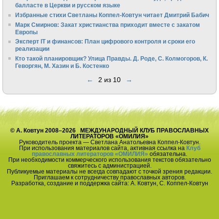
балласте в Церкви и русском языке
Избранные стихи Светланы Коппел-Ковтун читает Дмитрий Бабич
Марк Смирнов: Закат христианства приходит вместе с закатом
Европы
Эксперт IT и финансов: План цифрового контроля и сроки его
реализации
Кто такой планировщик? Улица Правды. Д. Роде, С. Колмогоров, К.
Геворгян, М. Хазин и Б. Костенко
←
2 из 10
→
© А. Ковтун 2008–2026 МЕЖДУНАРОДНЫЙ КЛУБ ПРАВОСЛАВНЫХ
ЛИТЕРАТОРОВ «ОМИЛИЯ»
Руководитель проекта — Светлана Анатольевна Коппел-Ковтун.
При использования материалов сайта, активная ссылка на
Клуб
православных литераторов «ОМИЛИЯ»
обязательна.
При необходимости коммерческого использования текстов обязательно
свяжитесь с администрацией.
Публикуемые материалы не всегда совпадают с точкой зрения редакции.
Приглашаем к сотрудничеству православных авторов.
Разработка, создание и поддержка сайта: А. Ковтун, С. Коппел-Ковтун