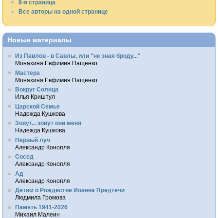
8-я страница
Все авторы на одной странице
Новые материалы
Из Павлов - в Савлы, или "не зная броду..."
Монахиня Евфимия Пащенко
Мастера
Монахиня Евфимия Пащенко
Вокруг Солнца
Илья Криштул
Царской Семье
Надежда Кушкова
Зовут... зовут они меня
Надежда Кушкова
Первый луч
Александр Конопля
Сосед
Александр Конопля
Ад
Александр Конопля
Детям о Рождестве Иоанна Предтечи
Людмила Громова
Память 1941-2026
Михаил Малеин