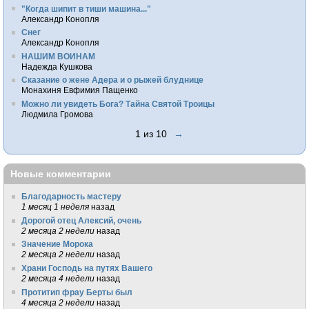
"Когда шипит в тиши машина..."
Александр Конопля
Снег
Александр Конопля
НАШИМ ВОИНАМ
Надежда Кушкова
Сказание о жене Адера и о рыжей блуднице
Монахиня Евфимия Пащенко
Можно ли увидеть Бога? Тайна Святой Троицы
Людмила Громова
1 из 10
→
Новые комментарии
Благодарность мастеру
1 месяц 1 неделя
назад
Дорогой отец Алексий, очень
2 месяца 2 недели
назад
Значение Морока
2 месяца 2 недели
назад
Храни Господь на путях Вашего
2 месяца 4 недели
назад
Протитип фрау Берты был
4 месяца 2 недели
назад