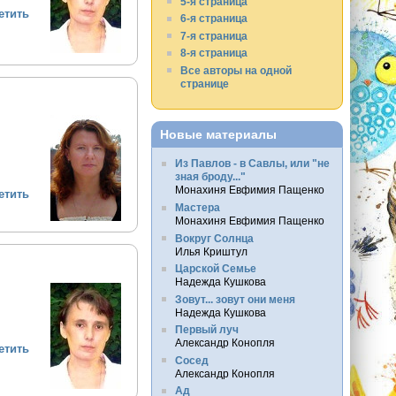
5-я страница
етить
6-я страница
7-я страница
8-я страница
Все авторы на одной
странице
Новые материалы
Из Павлов - в Савлы, или "не
зная броду..."
Монахиня Евфимия Пащенко
етить
Мастера
Монахиня Евфимия Пащенко
Вокруг Солнца
Илья Криштул
Царской Семье
Надежда Кушкова
Зовут... зовут они меня
Надежда Кушкова
Первый луч
Александр Конопля
етить
Сосед
Александр Конопля
Ад