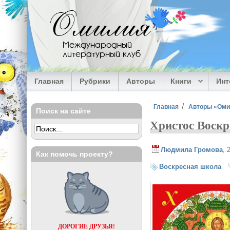
Перейти к основному содержанию
Омилия
Международный
литературный клуб
Главная
Рубрики
Авторы
Книги
Ин
Вы здесь
Главная
Авторы «Ом
Поиск на сайте
Христос Воскр
Людмила Громова
, 
Как помочь проекту?
Воскресная школа
ДОРОГИЕ ДРУЗЬЯ!