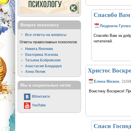
Спасибо Вам 
Вопрос психологу
Людмила Громо
Все ответы на вопросы
Спасибо Вам за добр
читателей.
Ответы православных психологов:
Никита Яночкин
Екатерина Усачева
Татьяна Бобровских
Анастасия Бондарук
Христос Воскре
Анна Лелик
Елена Мизюн
, 21/0
Мы в социальных сетях
Воистину Воскресе! Про
ВКонтакте
YouTube
Спаси Господ