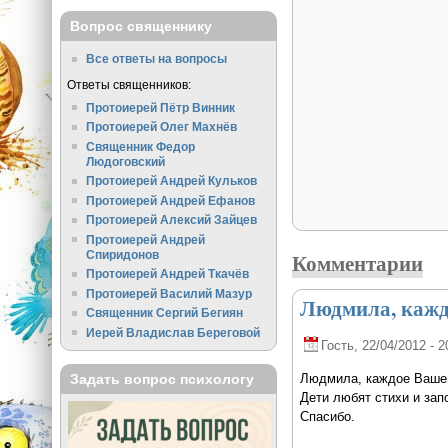
Вопрос священнику
Все ответы на вопросы
Ответы священников:
Протоиерей Пётр Винник
Протоиерей Олег Махнёв
Священник Федор
Людоговский
Протоиерей Андрей Кульков
Протоиерей Андрей Ефанов
Протоиерей Алексий Зайцев
Протоиерей Андрей
Спиридонов
Комментарии
Протоиерей Андрей Ткачёв
Протоиерей Василий Мазур
Людмила, кажд
Священник Сергий Бегиян
Иерей Владислав Береговой
Гость
, 22/04/2012 - 2
Задать вопрос психологу
Людмила, каждое Ваше 
Дети любят стихи и за
Спасибо.