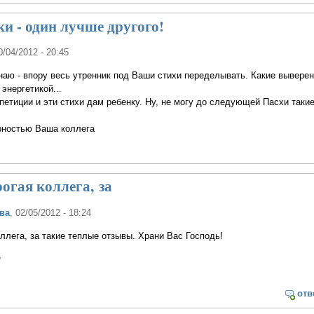
и - один лучше другого!
0/04/2012 - 20:45
наю - впору весь утренник под Ваши стихи переделывать. Какие вывере
 энергетикой...
петиции и эти стихи дам ребенку. Ну, не могу до следующей Пасхи такие
рностью Ваша коллега
огая коллега, за
ва
, 02/05/2012 - 18:24
ллега, за такие теплые отзывы. Храни Вас Господь!
,
отв