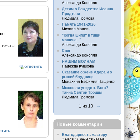
Александр Конопля
Детям о Рождестве Иоанна
Предтечи
Людмила Громова
Память 1941-2026
Михаил Малеин
нно
"Когда шипит в тиши
машина..."
Александр Конопля
 тексты
Снег
Александр Конопля
НАШИМ ВОИНАМ
Надежда Кушкова
ответить
Сказание о жене Адера и о
рыжей блуднице
Монахиня Евфимия Пащенко
Можно ли увидеть Бога?
Тайна Святой Троицы
Людмила Громова
1 из 10
→
Новые комментарии
етить
Благодарность мастеру
1 месяц 1 неделя
назад