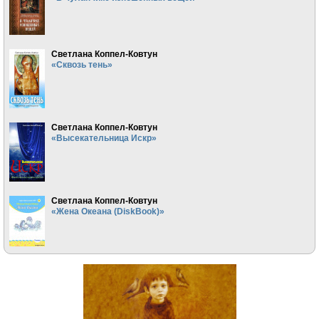
Светлана Коппел-Ковтун
«Сквозь тень»
Светлана Коппел-Ковтун
«Высекательница Искр»
Светлана Коппел-Ковтун
«Жена Океана (DiskBook)»