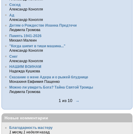
Сосед
Александр Конопля
Ад
Александр Конопля
Детям о Рождестве Иоанна Предтечи
Людмила Громова
Память 1941-2026
Михаил Малеин
"Когда шипит в тиши машина..."
Александр Конопля
Снег
Александр Конопля
НАШИМ ВОИНАМ
Надежда Кушкова
Сказание о жене Адера и о рыжей блуднице
Монахиня Евфимия Пащенко
Можно ли увидеть Бога? Тайна Святой Троицы
Людмила Громова
1 из 10
→
Новые комментарии
Благодарность мастеру
1 месяц 1 неделя
назад