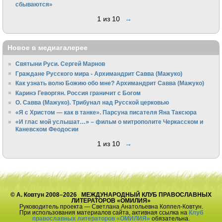
сбываются»
1 из 10
→
Новое в медиагалерее
Святыни Руси. Сергей Марнов
Граждане Русского мира - Архимандрит Савва (Мажуко)
Как узнать волю Божию обо мне? Архимандрит Савва (Мажуко)
Каринэ Геворгян. Россия граничит с Богом
О. Савва (Мажуко). Трибунал над Русской церковью
«Я с Христом — как в танке». Парсуна писателя Яна Таксюра
«И глас мой услышат…» – фильм о митрополите Черкасском и
Каневском Феодосии
1 из 10
→
© А. Ковтун 2008–2026 МЕЖДУНАРОДНЫЙ КЛУБ ПРАВОСЛАВНЫХ
ЛИТЕРАТОРОВ «ОМИЛИЯ»
Руководитель проекта — Светлана Анатольевна Коппел-Ковтун.
При использования материалов сайта, активная ссылка на
Клуб
православных литераторов «ОМИЛИЯ»
обязательна.