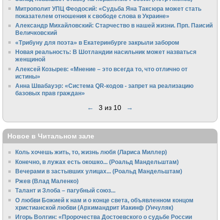
Митрополит УПЦ Феодосий: «Судьба Яна Таксюра может стать
показателем отношения к свободе слова в Украине»
Алек­сандр Михайловский: Старчество в нашей жизни. Прп. Паисий
Величковский
«Трибуну для поэта» в Екатеринбурге закрыли забором
Новая реальность: В Шотландии насильник может назваться
женщиной
Алексей Козырев: «Мнение – это всегда то, что отлично от
истины»
Анна Швабауэр: «Система QR-кодов - запрет на реализацию
базовых прав граждан»
←
3 из 10
→
Новое в Читальном зале
Коль хочешь жить, то, жизнь любя (Лариса Миллер)
Конечно, в лужах есть окошко... (Роальд Мандельштам)
Вечерами в застывших улицах... (Роальд Мандельштам)
Ржев (Влад Маленко)
Талант и Злоба – пагубный союз...
О любви Божией к нам и о конце света, объявленном концом
христианской любви (Архимандрит Иакинф (Унчуляк)
Игорь Волгин: «Пророчества Достоевского о судьбе России