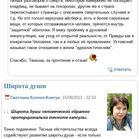
любых разговоров о смерти, некоторые намеренно не посещают
кладбищ, не бывают на похоронах; другие же в страхе
перелистывают страницы с описанием смертельных случаев и
т.д. Но это только верхушка айсберга, есть и более серьёзные
вещи, от которых отгораживается человек, прячется внутрь
"защитной" оболочки. Я вижу проблему в духовной
инкапсуляции, как уход от открытой реальности, от Правды как в
конкретном Человеке, так и в любых её проявлениях. Ухтомский
называл такое отношение к жизни "идеалистическим".
СпасиБо, Танюша, за прочтение и отзыв!
ответить
Широта души
Светлана Коппел-Ковтун
, 15/08/2013 - 22:53
Широта души человеческой обратно
пропорциональна тесноте капсулы.
Точно подмечено. Тесные обстоятельства всегда
содействуют развитию широты души - если только