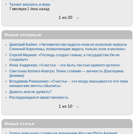
Талант внушать и вера
7 месяцев 1 день
назад
1 из 20
→
Новые интервью
Дмитрий Бабич: «Человечество надело очки из осколков зеркала
Снежной Королевы, позволяющие видеть только злое и мелкое»
Сергей Марнов: «Господь создал семью, а государство Он не
создавал»
Инна Андреева: «Счастье – это быть частью единого целого»
Светлана Коппел-Ковтун: Точка стояния — вечность (Екатерина
Демина)
Владимир Романенко: «Счастье – это когда оказывается что твои
юношеские мечты сбылись»
Думать или не думать?
Распадающаяся нравственность
1 из 10
→
Новые статьи
Запад повышает ставку на поражение России (Пётр Акопов)