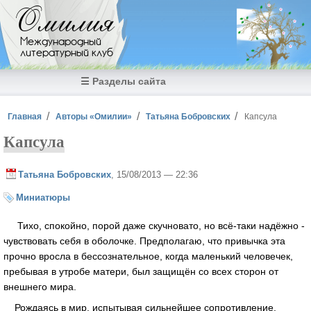
Перейти к основному содержанию
Омилия
Международный
литературный клуб
☰ Разделы сайта
Вы здесь
Главная
Авторы «Омилии»
Татьяна Бобровских
Капсула
Капсула
Татьяна Бобровских
, 15/08/2013 — 22:36
Миниатюры
Тихо, спокойно, порой даже скучновато, но всё-таки надёжно -
чувствовать себя в оболочке. Предполагаю, что привычка эта
прочно вросла в бессознательное, когда маленький человечек,
пребывая в утробе матери, был защищён со всех сторон от
внешнего мира.
Рождаясь в мир, испытывая сильнейшее сопротивление,