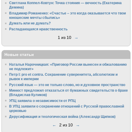
Светлана Коппел-Ковтун: Точка стояния — вечность (Екатерина
Демина)
Владимир Романенко: «Счастье – это когда оказывается что твои
юношеские мечты сбылись»
Думать или не думать?
Распадающаяся нравственность
1 из 10
→
Новые статьи
Наталья Нарочницкая: «Приговор России вынесен и обжалованию
не подлежит»
Петр I: pro et contra. Сохранение суверенитета, абсолютизм и
рывок к империи
Русский язык — это не только слово, но и духовное пространство
Минюст предложил отказаться от бумажных свидетельств о браке
(Владислав Куликов)
УПЦ заявила о независимости от РПЦ
В УПЦ заявили о сохранении отношений с Русской православной
церковью
Дерусификация и теологическая война (Александр Щипков)
←
2 из 10
→