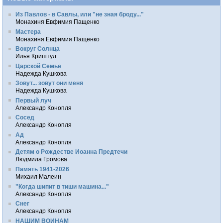
Из Павлов - в Савлы, или "не зная броду..."
Монахиня Евфимия Пащенко
Мастера
Монахиня Евфимия Пащенко
Вокруг Солнца
Илья Криштул
Царской Семье
Надежда Кушкова
Зовут... зовут они меня
Надежда Кушкова
Первый луч
Александр Конопля
Сосед
Александр Конопля
Ад
Александр Конопля
Детям о Рождестве Иоанна Предтечи
Людмила Громова
Память 1941-2026
Михаил Малеин
"Когда шипит в тиши машина..."
Александр Конопля
Снег
Александр Конопля
НАШИМ ВОИНАМ