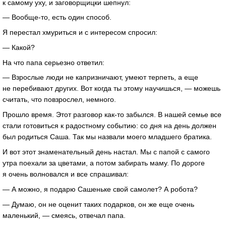
к самому уху, и заговорщицки шепнул:
— Вообще-то, есть один способ.
Я перестал хмуриться и с интересом спросил:
— Какой?
На что папа серьезно ответил:
— Взрослые люди не капризничают, умеют терпеть, а еще
не перебивают других. Вот когда ты этому научишься, — можешь
считать, что повзрослел, немного.
Прошло время. Этот разговор как-то забылся. В нашей семье все
стали готовиться к радостному событию: со дня на день должен
был родиться Саша. Так мы назвали моего младшего братика.
И вот этот знаменательный день настал. Мы с папой с самого
утра поехали за цветами, а потом забирать маму. По дороге
я очень волновался и все спрашивал:
— А можно, я подарю Сашеньке свой самолет? А робота?
— Думаю, он не оценит таких подарков, он же еще очень
маленький, — смеясь, отвечал папа.