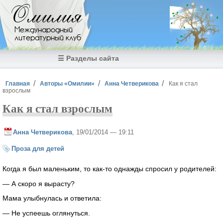
Перейти к основному содержанию
Омилия
Международный
литературный клуб
☰ Разделы сайта
Вы здесь
Главная
Авторы «Омилии»
Анна Четверикова
Как я стал
взрослым
Как я стал взрослым
Анна Четверикова
, 19/01/2014 — 19:11
Проза для детей
Когда я был маленьким, то как-то однажды спросил у родителей:
— А скоро я вырасту?
Мама улыбнулась и ответила:
— Не успеешь оглянуться.