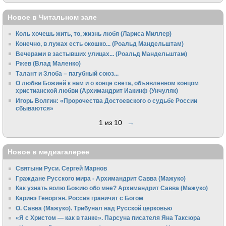
Новое в Читальном зале
Коль хочешь жить, то, жизнь любя (Лариса Миллер)
Конечно, в лужах есть окошко... (Роальд Мандельштам)
Вечерами в застывших улицах... (Роальд Мандельштам)
Ржев (Влад Маленко)
Талант и Злоба – пагубный союз...
О любви Божией к нам и о конце света, объявленном концом
христианской любви (Архимандрит Иакинф (Унчуляк)
Игорь Волгин: «Пророчества Достоевского о судьбе России
сбываются»
1 из 10
→
Новое в медиагалерее
Святыни Руси. Сергей Марнов
Граждане Русского мира - Архимандрит Савва (Мажуко)
Как узнать волю Божию обо мне? Архимандрит Савва (Мажуко)
Каринэ Геворгян. Россия граничит с Богом
О. Савва (Мажуко). Трибунал над Русской церковью
«Я с Христом — как в танке». Парсуна писателя Яна Таксюра