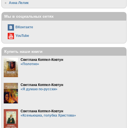
Анна Лелик
Мы в социальных сетях
ВКонтакте
YouTube
Купить наши книги
Светлана Коппел-Ковтун
«Полотно»
Светлана Коппел-Ковтун
«Я думаю по-русски»
Светлана Коппел-Ковтун
«Ксеньюшка, голубка Христова»