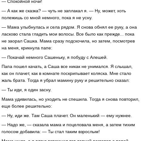
— Спокойной ночи!
— А как же сказка? — чуть не заплакал я. — Ну, может, хоть
полежишь со мной немного, пока я не усну.
— Мама улыбнулась и села рядом. Я снова обнял ее руку, а она
ласково стала гладить мои волосы. Все было как прежде... пока
не заорал Сашка. Мама сразу подскочила, но затем, посмотрев
на меня, крикнула папе:
— Покачай немного Сашеньку, я побуду с Алешей.
Папа пошел качать, а Саша все никак не унимался. Я слышал,
как он плачет, как в комнате поскрипывает коляска. Мне стало
жаль брата. Тогда я убрал мамину руку и решительно сказал:
— Ты иди, я один засну.
Мама удивилась, но уходить не спешила. Тогда я снова повторил,
еще более решительно:
— Ну, иди же. Там Саша плачет. Он маленький — ему нужнее.
— Надо же, — сказала мама и поцеловала меня, а затем тихим
голосом добавила: — Ты стал таким взрослым!