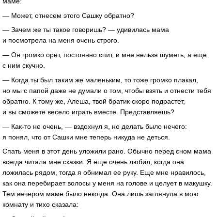
маме:
— Может, отнесем этого Сашку обратно?
— Зачем же ты такое говоришь? — удивилась мама
и посмотрела на меня очень строго.
— Он громко орет, постоянно спит, и мне нельзя шуметь, а еще
с ним скучно.
— Когда ты был таким же маленьким, то тоже громко плакал,
но мы с папой даже не думали о том, чтобы взять и отнести тебя
обратно. К тому же, Алеша, твой братик скоро подрастет,
и вы сможете весело играть вместе. Представляешь?
— Как-то не очень, — вздохнул я, но делать было нечего:
я понял, что от Сашки мне теперь никуда не деться.
Спать меня в этот день уложили рано. Обычно перед сном мама
всегда читала мне сказки. Я еще очень любил, когда она
ложилась рядом, тогда я обнимал ее руку. Еще мне нравилось,
как она перебирает волосы у меня на голове и целует в макушку.
Тем вечером маме было некогда. Она лишь заглянула в мою
комнату и тихо сказала: