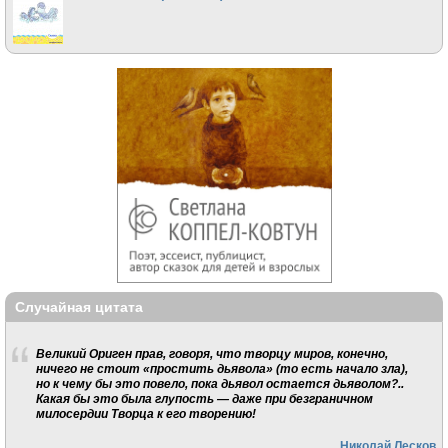
Случайная цитата
Великий Ориген прав, говоря, что творцу миров, конечно,
ничего не стоит «простить дьявола» (то есть начало зла),
но к чему бы это повело, пока дьявол остается дьяволом?..
Какая бы это была глупость — даже при безграничном
милосердии Творца к его творению!
Николай Лесков