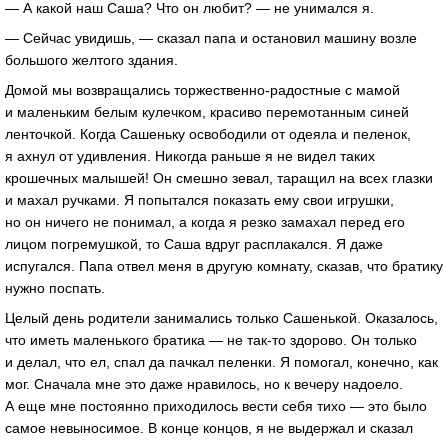
— А какой наш Саша? Что он любит? — не унимался я.
— Сейчас увидишь, — сказал папа и остановил машину возле
большого желтого здания.
Домой мы возвращались торжественно-радостные с мамой
и маленьким белым кулечком, красиво перемотанным синей
ленточкой. Когда Сашеньку освободили от одеяла и пеленок,
я ахнул от удивления. Никогда раньше я не видел таких
крошечных малышей! Он смешно зевал, таращил на всех глазки
и махал ручками. Я попытался показать ему свои игрушки,
но он ничего не понимал, а когда я резко замахал перед его
лицом погремушкой, то Саша вдруг расплакался. Я даже
испугался. Папа отвел меня в другую комнату, сказав, что братику
нужно поспать.
Целый день родители занимались только Сашенькой. Оказалось,
что иметь маленького братика — не так-то здорово. Он только
и делал, что ел, спал да пачкал пеленки. Я помогал, конечно, как
мог. Сначала мне это даже нравилось, но к вечеру надоело.
А еще мне постоянно приходилось вести себя тихо — это было
самое невыносимое. В конце концов, я не выдержал и сказал