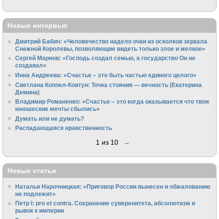
Новые интервью
Дмитрий Бабич: «Человечество надело очки из осколков зеркала
Снежной Королевы, позволяющие видеть только злое и мелкое»
Сергей Марнов: «Господь создал семью, а государство Он не
создавал»
Инна Андреева: «Счастье – это быть частью единого целого»
Светлана Коппел-Ковтун: Точка стояния — вечность (Екатерина
Демина)
Владимир Романенко: «Счастье – это когда оказывается что твои
юношеские мечты сбылись»
Думать или не думать?
Распадающаяся нравственность
1 из 10
→
Новые статьи
Наталья Нарочницкая: «Приговор России вынесен и обжалованию
не подлежит»
Петр I: pro et contra. Сохранение суверенитета, абсолютизм и
рывок к империи