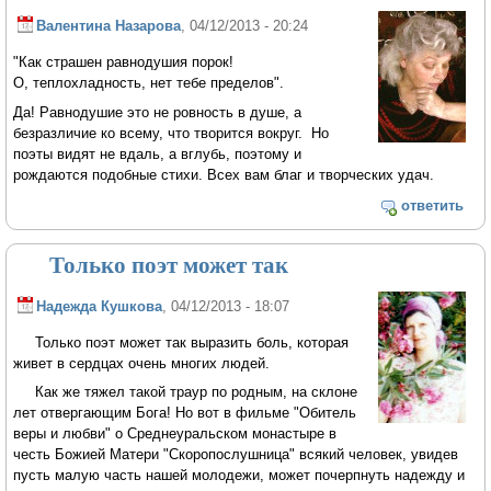
Валентина Назарова
, 04/12/2013 - 20:24
"Как страшен равнодушия порок!
О, теплохладность, нет тебе пределов".
Да! Равнодушие это не ровность в душе, а
безразличие ко всему, что творится вокруг. Но
поэты видят не вдаль, а вглубь, поэтому и
рождаются подобные стихи. Всех вам благ и творческих удач.
ответить
Только поэт может так
Надежда Кушкова
, 04/12/2013 - 18:07
Только поэт может так выразить боль, которая
живет в сердцах очень многих людей.
Как же тяжел такой траур по родным, на склоне
лет отвергающим Бога! Но вот в фильме "Обитель
веры и любви" о Среднеуральском монастыре в
честь Божией Матери "Скоропослушница" всякий человек, увидев
пусть малую часть нашей молодежи, может почерпнуть надежду и