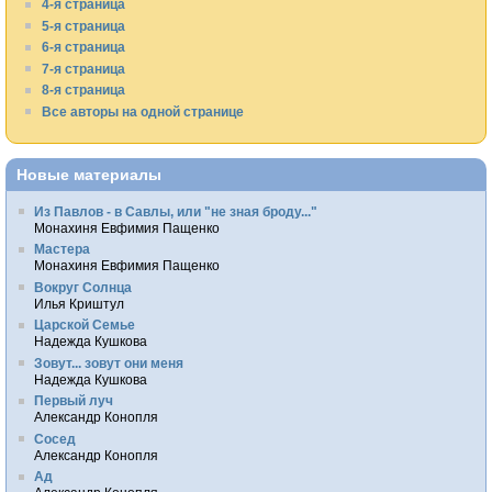
4-я страница
5-я страница
6-я страница
7-я страница
8-я страница
Все авторы на одной странице
Новые материалы
Из Павлов - в Савлы, или "не зная броду..."
Монахиня Евфимия Пащенко
Мастера
Монахиня Евфимия Пащенко
Вокруг Солнца
Илья Криштул
Царской Семье
Надежда Кушкова
Зовут... зовут они меня
Надежда Кушкова
Первый луч
Александр Конопля
Сосед
Александр Конопля
Ад