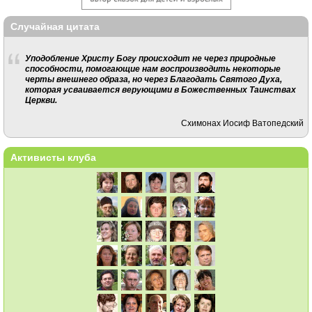
Случайная цитата
Уподобление Христу Бо­гу происходит не через при­родные
способности, помо­гающие нам воспроизводить некоторые
черты внешнего образа, но через Благодать Святого Духа,
которая усваи­вается верующими в Божест­венных Таинствах
Церкви.
Схимонах Иосиф Ватопедский
Активисты клуба