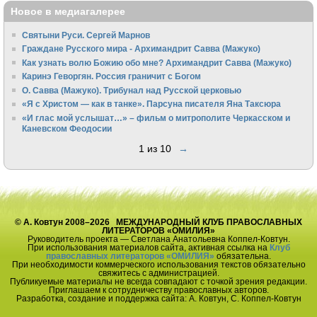
Новое в медиагалерее
Святыни Руси. Сергей Марнов
Граждане Русского мира - Архимандрит Савва (Мажуко)
Как узнать волю Божию обо мне? Архимандрит Савва (Мажуко)
Каринэ Геворгян. Россия граничит с Богом
О. Савва (Мажуко). Трибунал над Русской церковью
«Я с Христом — как в танке». Парсуна писателя Яна Таксюра
«И глас мой услышат…» – фильм о митрополите Черкасском и
Каневском Феодосии
1 из 10
→
© А. Ковтун 2008–2026 МЕЖДУНАРОДНЫЙ КЛУБ ПРАВОСЛАВНЫХ
ЛИТЕРАТОРОВ «ОМИЛИЯ»
Руководитель проекта — Светлана Анатольевна Коппел-Ковтун.
При использования материалов сайта, активная ссылка на
Клуб
православных литераторов «ОМИЛИЯ»
обязательна.
При необходимости коммерческого использования текстов обязательно
свяжитесь с администрацией.
Публикуемые материалы не всегда совпадают с точкой зрения редакции.
Приглашаем к сотрудничеству православных авторов.
Разработка, создание и поддержка сайта: А. Ковтун, С. Коппел-Ковтун