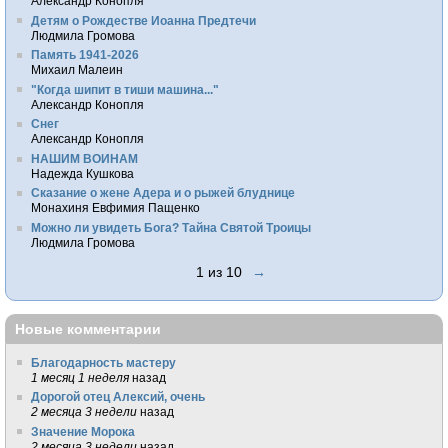
Александр Конопля
Детям о Рождестве Иоанна Предтечи
Людмила Громова
Память 1941-2026
Михаил Малеин
"Когда шипит в тиши машина..."
Александр Конопля
Снег
Александр Конопля
НАШИМ ВОИНАМ
Надежда Кушкова
Сказание о жене Адера и о рыжей блуднице
Монахиня Евфимия Пащенко
Можно ли увидеть Бога? Тайна Святой Троицы
Людмила Громова
1 из 10
→
Новые комментарии
Благодарность мастеру
1 месяц 1 неделя
назад
Дорогой отец Алексий, очень
2 месяца 3 недели
назад
Значение Морока
2 месяца 3 недели
назад