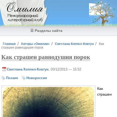
Перейти к основному содержанию
Омилия
Международный
литературный клуб
☰ Разделы сайта
Вы здесь
Главная
Авторы «Омилии»
Светлана Коппел-Ковтун
Как
страшен равнодушия порок
Как страшен равнодушия порок
Светлана Коппел-Ковтун
, 03/12/2013 — 15:52
Поэзия
Новороссия
Как
страшен