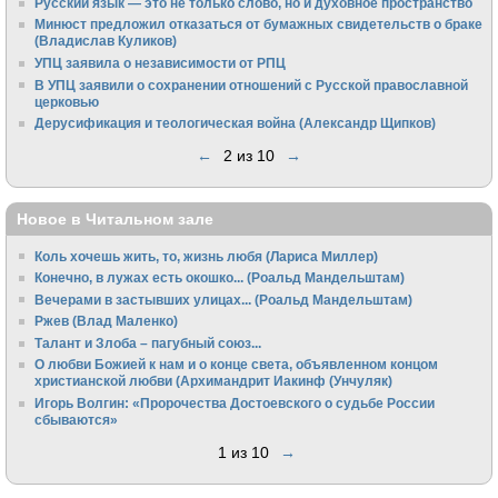
Русский язык — это не только слово, но и духовное пространство
Минюст предложил отказаться от бумажных свидетельств о браке
(Владислав Куликов)
УПЦ заявила о независимости от РПЦ
В УПЦ заявили о сохранении отношений с Русской православной
церковью
Дерусификация и теологическая война (Александр Щипков)
←
2 из 10
→
Новое в Читальном зале
Коль хочешь жить, то, жизнь любя (Лариса Миллер)
Конечно, в лужах есть окошко... (Роальд Мандельштам)
Вечерами в застывших улицах... (Роальд Мандельштам)
Ржев (Влад Маленко)
Талант и Злоба – пагубный союз...
О любви Божией к нам и о конце света, объявленном концом
христианской любви (Архимандрит Иакинф (Унчуляк)
Игорь Волгин: «Пророчества Достоевского о судьбе России
сбываются»
1 из 10
→