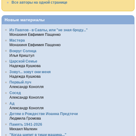
Все авторы на одной странице
Новые материалы
Из Павлов - в Савлы, или "не зная броду..."
Монахиня Евфимия Пащенко
Мастера
Монахиня Евфимия Пащенко
Вокруг Солнца
Илья Криштул
Царской Семье
Надежда Кушкова
Зовут... зовут они меня
Надежда Кушкова
Первый луч
Александр Конопля
Сосед
Александр Конопля
Ад
Александр Конопля
Детям о Рождестве Иоанна Предтечи
Людмила Громова
Память 1941-2026
Михаил Малеин
"Когда шипит в тиши машина..."