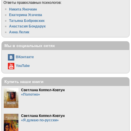
Ответы православных психологов:
Никита Яночкин
Екатерина Усачева
Татьяна Бобровских
Анастасия Бондарук
Анна Лелик
Мы в социальных сетях
ВКонтакте
YouTube
Купить наши книги
Светлана Коппел-Ковтун
«Полотно»
Светлана Коппел-Ковтун
«Я думаю по-русски»