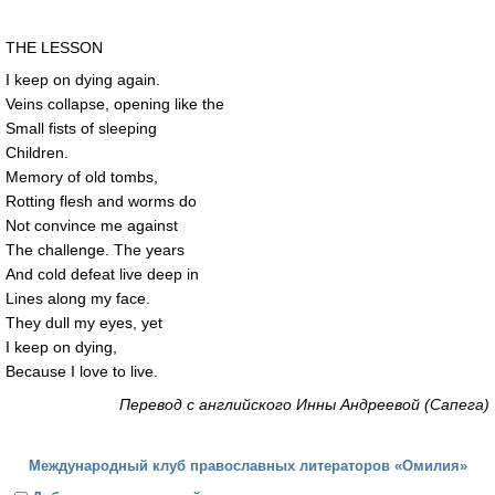
THE LESSON
I keep on dying again.
Veins collapse, opening like the
Small fists of sleeping
Children.
Memory of old tombs,
Rotting flesh and worms do
Not convince me against
The challenge. The years
And cold defeat live deep in
Lines along my face.
They dull my eyes, yet
I keep on dying,
Because I love to live.
Перевод с английского Инны Андреевой (Сапега)
Международный клуб православных литераторов «Омилия»