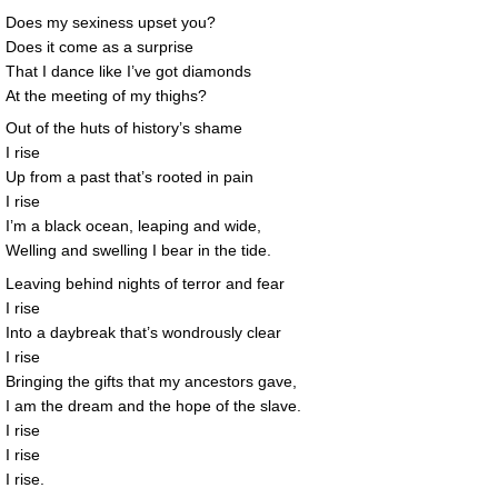
Does my sexiness upset you?
Does it come as a surprise
That I dance like I’ve got diamonds
At the meeting of my thighs?
Out of the huts of history’s shame
I rise
Up from a past that’s rooted in pain
I rise
I’m a black ocean, leaping and wide,
Welling and swelling I bear in the tide.
Leaving behind nights of terror and fear
I rise
Into a daybreak that’s wondrously clear
I rise
Bringing the gifts that my ancestors gave,
I am the dream and the hope of the slave.
I rise
I rise
I rise.