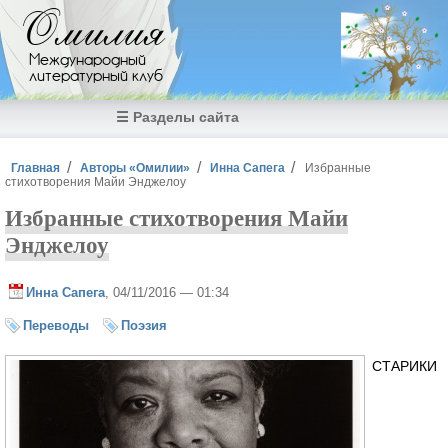
Перейти к основному содержанию
Омилия
Международный
литературный клуб
☰ Разделы сайта
Вы здесь
Главная
Авторы «Омилии»
Инна Сапега
Избранные
стихотворения Майи Энджелоу
Избранные стихотворения Майи
Энджелоу
Инна Сапега
, 04/11/2016 — 01:34
Переводы
Поэзия
СТАРИКИ