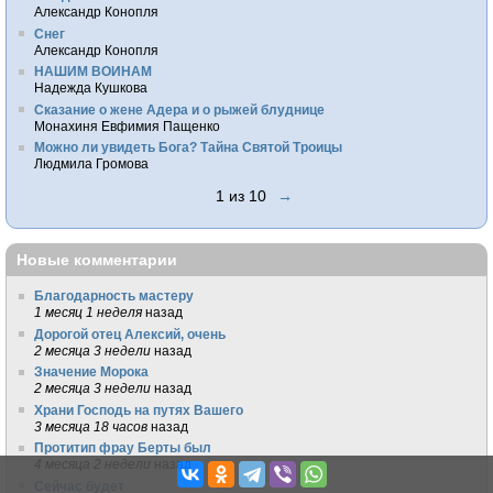
Александр Конопля
Снег
Александр Конопля
НАШИМ ВОИНАМ
Надежда Кушкова
Сказание о жене Адера и о рыжей блуднице
Монахиня Евфимия Пащенко
Можно ли увидеть Бога? Тайна Святой Троицы
Людмила Громова
1 из 10
→
Новые комментарии
Благодарность мастеру
1 месяц 1 неделя
назад
Дорогой отец Алексий, очень
2 месяца 3 недели
назад
Значение Морока
2 месяца 3 недели
назад
Храни Господь на путях Вашего
3 месяца 18 часов
назад
Протитип фрау Берты был
4 месяца 2 недели
назад
Сейчас будет