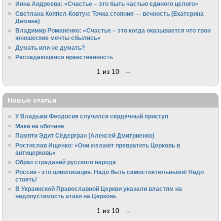
Инна Андреева: «Счастье – это быть частью единого целого»
Светлана Коппел-Ковтун: Точка стояния — вечность (Екатерина
Демина)
Владимир Романенко: «Счастье – это когда оказывается что твои
юношеские мечты сбылись»
Думать или не думать?
Распадающаяся нравственность
1 из 10
→
Новые статьи
У Владыки Феодосия случился сердечный приступ
Маки на обочине
Памяти Эдит Сёдергран (Алексей Дмитриенко)
Ростислав Ищенко: «Они желают превратить Церковь в
антицерковь»
Образ страданий русского народа
Россия - это цивилизация. Надо быть самостоятельными! Надо
стоять!
В Украинской Православной Церкви указали властям на
недопустимость атаки на Церковь
1 из 10
→