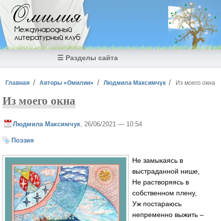
Перейти к основному содержанию
Омилия
Международный
литературный клуб
☰ Разделы сайта
Вы здесь
Главная
Авторы «Омилии»
Людмила Максимчук
Из моего окна
Из моего окна
Людмила Максимчук
, 26/06/2021 — 10:54
Поэзия
Не замыкаясь в
выстраданной нише,
Не растворяясь в
собственном плену,
Уж постараюсь
непременно выжить –