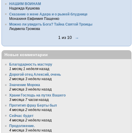
НАШИМ ВОИНАМ
Надежда Кушкова
Сказание о жене Адера и о рыжей блуднице
Монахиня Евфимия Пащенко
Можно ли увидеть Бога? Тайна Святой Троицы
Людмила Громова
1 из 10
→
Новые комментарии
Благодарность мастеру
1 месяц 1 неделя
назад
Дорогой отец Алексий, очень
2 месяца 3 недели
назад
Значение Морока
2 месяца 3 недели
назад
Храни Господь на путях Вашего
3 месяца 7 часов
назад
Протитип фрау Берты был
4 месяца 2 недели
назад
Сейчас будет
4 месяца 2 недели
назад
Продолжение.
4 месяца 3 недели
назад