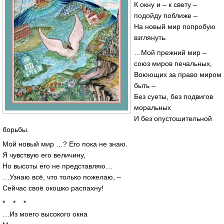
К окну и – к свету –
подойду поближе –
На новый мир попробую
взглянуть.
…Мой прежний мир –
союз миров печальных,
Воюющих за право миром
быть –
Без суеты, без подвигов
моральных
И без опустошительной
борьбы.
Мой новый мир …? Его пока не знаю.
Я чувствую его величину,
Но высоты его не представляю…
…Узнаю всё, что только пожелаю, –
Сейчас своё окошко распахну!
* * *
…Из моего высокого окна