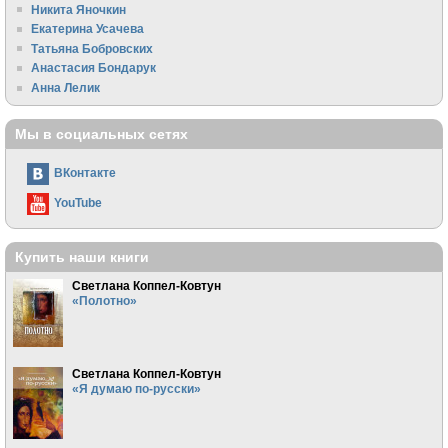
Никита Яночкин
Екатерина Усачева
Татьяна Бобровских
Анастасия Бондарук
Анна Лелик
Мы в социальных сетях
ВКонтакте
YouTube
Купить наши книги
Светлана Коппел-Ковтун
«Полотно»
Светлана Коппел-Ковтун
«Я думаю по-русски»