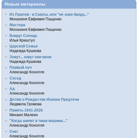
Новые материалы
Из Павлов - в Савлы, или "не зная броду..."
Монахиня Евфимия Пащенко
Мастера
Монахиня Евфимия Пащенко
Вокруг Солнца
Илья Криштул
Царской Семье
Надежда Кушкова
Зовут... зовут они меня
Надежда Кушкова
Первый луч
Александр Конопля
Сосед
Александр Конопля
Ад
Александр Конопля
Детям о Рождестве Иоанна Предтечи
Людмила Громова
Память 1941-2026
Михаил Малеин
"Когда шипит в тиши машина..."
Александр Конопля
Снег
Александр Конопля