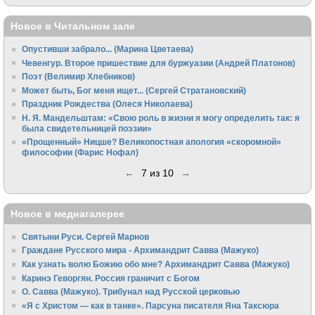
Новое в Читальном зале
Опустивши забрало... (Марина Цветаева)
Чевенгур. Второе пришествие для буржуазии (Андрей Платонов)
Поэт (Велимир Хлебников)
Может быть, Бог меня ищет... (Сергей Стратановский)
Праздник Рождества (Олеся Николаева)
Н. Я. Мандельштам: «Свою pоль в жизни я могу опpеделить так: я
была свидетельницей поэзии»
«Прощенный» Ницше? Великопостная апология «скоромной»
философии (Фарис Нофал)
←
7 из 10
→
Новое в медиагалерее
Святыни Руси. Сергей Марнов
Граждане Русского мира - Архимандрит Савва (Мажуко)
Как узнать волю Божию обо мне? Архимандрит Савва (Мажуко)
Каринэ Геворгян. Россия граничит с Богом
О. Савва (Мажуко). Трибунал над Русской церковью
«Я с Христом — как в танке». Парсуна писателя Яна Таксюра