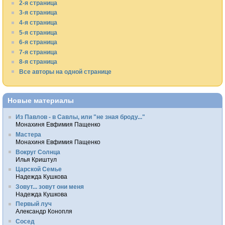
2-я страница
3-я страница
4-я страница
5-я страница
6-я страница
7-я страница
8-я страница
Все авторы на одной странице
Новые материалы
Из Павлов - в Савлы, или "не зная броду..."
Монахиня Евфимия Пащенко
Мастера
Монахиня Евфимия Пащенко
Вокруг Солнца
Илья Криштул
Царской Семье
Надежда Кушкова
Зовут... зовут они меня
Надежда Кушкова
Первый луч
Александр Конопля
Сосед