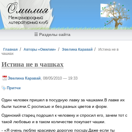
Перейти к основному содержанию
Омилия
Международный
литературный клуб
☰ Разделы сайта
Вы здесь
Главная
Авторы «Омилии»
Эвелина Каравай
Истина не в
чашках
Истина не в чашках
Эвелина Каравай
, 08/05/2010 — 19:33
Притчи
Один человек пришел в посудную лавку за чашками.В лавке их
были тысячи.С росписью и без,разных цветов и форм.
Одинокий старец подошел к человеку и спросил его, зачем тот с
такой любовью и в таком количестве покупает чашки.
- «Я очень люблю красивую дорогую посуду.Даже если ты