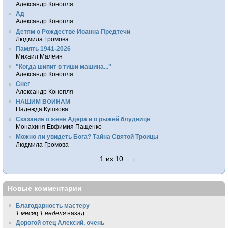
Александр Конопля
Ад
Александр Конопля
Детям о Рождестве Иоанна Предтечи
Людмила Громова
Память 1941-2026
Михаил Малеин
"Когда шипит в тиши машина..."
Александр Конопля
Снег
Александр Конопля
НАШИМ ВОИНАМ
Надежда Кушкова
Сказание о жене Адера и о рыжей блуднице
Монахиня Евфимия Пащенко
Можно ли увидеть Бога? Тайна Святой Троицы
Людмила Громова
1 из 10
→
Новые комментарии
Благодарность мастеру
1 месяц 1 неделя
назад
Дорогой отец Алексий, очень