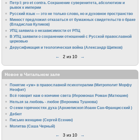
Петр I: pro et contra. Сохранение суверенитета, абсолютизм и
рывок к империи
Русский язык — это не только слово, но и духовное пространство
Минюст предложил отказаться от бумажных свидетельств о браке
(Владислав Куликов)
УПЦ заявила о независимости от РПЦ
В УПЦ заявили о сохранении отношений с Русской православной
церковью
Дерусификация и теологическая война (Александр Щипков)
←
2 из 10
→
Новое в Читальном зале
Понятие «ум» в православной психотерапии (Митрополит Морфу
Неофит)
Всё говорит нам о кончине света (Иеромонах Роман (Матюшин)
Нельзя за любовь - любое (Вероника Тушнова)
О семи горячностях духа (Архиепископ Иоанн Сан-Францисский )
Дебют
Письмо женщине (Сергей Есенин)
Молитва (Саша Черный)
←
3 из 10
→