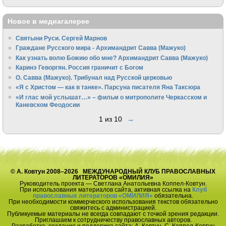
Новое в медиагалерее
Святыни Руси. Сергей Марнов
Граждане Русского мира - Архимандрит Савва (Мажуко)
Как узнать волю Божию обо мне? Архимандрит Савва (Мажуко)
Каринэ Геворгян. Россия граничит с Богом
О. Савва (Мажуко). Трибунал над Русской церковью
«Я с Христом — как в танке». Парсуна писателя Яна Таксюра
«И глас мой услышат…» – фильм о митрополите Черкасском и
Каневском Феодосии
1 из 10
→
© А. Ковтун 2008–2026 МЕЖДУНАРОДНЫЙ КЛУБ ПРАВОСЛАВНЫХ
ЛИТЕРАТОРОВ «ОМИЛИЯ»
Руководитель проекта — Светлана Анатольевна Коппел-Ковтун.
При использования материалов сайта, активная ссылка на
Клуб
православных литераторов «ОМИЛИЯ»
обязательна.
При необходимости коммерческого использования текстов обязательно
свяжитесь с администрацией.
Публикуемые материалы не всегда совпадают с точкой зрения редакции.
Приглашаем к сотрудничеству православных авторов.
Разработка, создание и поддержка сайта: А. Ковтун, С. Коппел-Ковтун