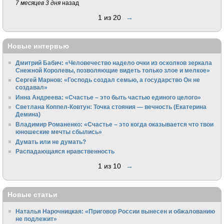
7 месяцев 3 дня
назад
1 из 20
→
Новые интервью
Дмитрий Бабич: «Человечество надело очки из осколков зеркала
Снежной Королевы, позволяющие видеть только злое и мелкое»
Сергей Марнов: «Господь создал семью, а государство Он не
создавал»
Инна Андреева: «Счастье – это быть частью единого целого»
Светлана Коппел-Ковтун: Точка стояния — вечность (Екатерина
Демина)
Владимир Романенко: «Счастье – это когда оказывается что твои
юношеские мечты сбылись»
Думать или не думать?
Распадающаяся нравственность
1 из 10
→
Новые статьи
Наталья Нарочницкая: «Приговор России вынесен и обжалованию
не подлежит»