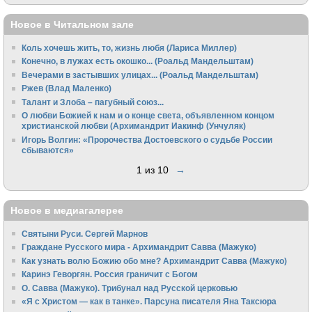
Новое в Читальном зале
Коль хочешь жить, то, жизнь любя (Лариса Миллер)
Конечно, в лужах есть окошко... (Роальд Мандельштам)
Вечерами в застывших улицах... (Роальд Мандельштам)
Ржев (Влад Маленко)
Талант и Злоба – пагубный союз...
О любви Божией к нам и о конце света, объявленном концом
христианской любви (Архимандрит Иакинф (Унчуляк)
Игорь Волгин: «Пророчества Достоевского о судьбе России
сбываются»
1 из 10
→
Новое в медиагалерее
Святыни Руси. Сергей Марнов
Граждане Русского мира - Архимандрит Савва (Мажуко)
Как узнать волю Божию обо мне? Архимандрит Савва (Мажуко)
Каринэ Геворгян. Россия граничит с Богом
О. Савва (Мажуко). Трибунал над Русской церковью
«Я с Христом — как в танке». Парсуна писателя Яна Таксюра