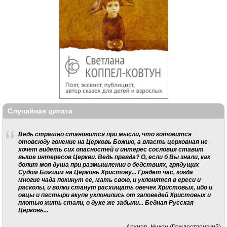
Случайная цитата
Ведь страшно становится при мысли, что готовится
отовсюду гонение на Церковь Божию, а власть церковная не
хочет видеть сих опасностей и интерес сословия ставит
выше интересов Церкви. Ведь правда? О, если б Вы знали, как
болит моя душа при размышлении о бедствиях, грядущих
Судом Божиим на Церковь Христову... Грядет час, когда
многие чада покинут ее, мать свою, и уклонятся в ереси и
расколы, и волки станут расхищать овечек Христовых, ибо и
овцы и пастыри вкупе уклонились от заповедей Христовых и
плотью жить стали, о духе же забыли... Бедная Русская
Церковь...
Архиеп. Никон (Рождественский)