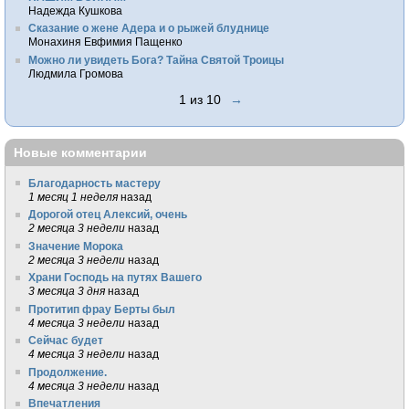
Надежда Кушкова
Сказание о жене Адера и о рыжей блуднице
Монахиня Евфимия Пащенко
Можно ли увидеть Бога? Тайна Святой Троицы
Людмила Громова
1 из 10
→
Новые комментарии
Благодарность мастеру
1 месяц 1 неделя
назад
Дорогой отец Алексий, очень
2 месяца 3 недели
назад
Значение Морока
2 месяца 3 недели
назад
Храни Господь на путях Вашего
3 месяца 3 дня
назад
Протитип фрау Берты был
4 месяца 3 недели
назад
Сейчас будет
4 месяца 3 недели
назад
Продолжение.
4 месяца 3 недели
назад
Впечатления