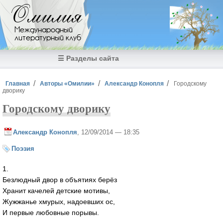
Перейти к основному содержанию
Омилия
Международный
литературный клуб
☰ Разделы сайта
Вы здесь
Главная
Авторы «Омилии»
Александр Конопля
Городскому
дворику
Городскому дворику
Александр Конопля
, 12/09/2014 — 18:35
Поэзия
1.
Безлюдный двор в объятиях берёз
Хранит качелей детские мотивы,
Жужжанье хмурых, надоевших ос,
И первые любовные порывы.