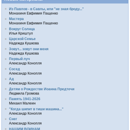
Из Павлов - в Савлы, или "не зная броду..."
Монахиня Евфимия Пащенко
Мастера
Монахиня Евфимия Пащенко
Вокруг Солнца
Илья Криштул
Царской Семье
Надежда Кушкова
Зовут... зовут они меня
Надежда Кушкова
Первый луч
Александр Конопля
Сосед
Александр Конопля
Ад
Александр Конопля
Детям о Рождестве Иоанна Предтечи
Людмила Громова
Память 1941-2026
Михаил Малеин
"Когда шипит в тиши машина..."
Александр Конопля
Снег
Александр Конопля
НАШИМ ВОИНАМ