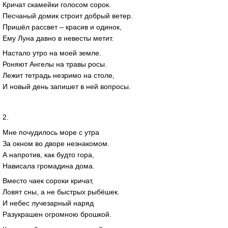
Кричат скамейки голосом сорок.
Песчаный домик строит добрый ветер.
Пришёл рассвет – красив и одинок,
Ему Луна давно в невесты метит.
Настало утро на моей земле.
Роняют Ангелы на травы росы.
Лежит тетрадь незримо на столе,
И новый день запишет в ней вопросы.
2.
Мне почудилось море с утра
За окном во дворе незнакомом.
А напротив, как будто гора,
Нависала громадина дома.
Вместо чаек сороки кричат,
Ловят сны, а не быстрых рыбёшек.
И небес лучезарный наряд
Разукрашен огромною брошкой.