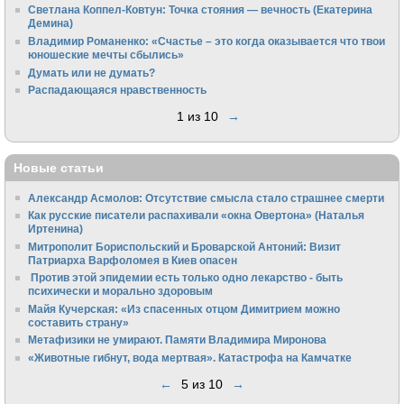
Светлана Коппел-Ковтун: Точка стояния — вечность (Екатерина
Демина)
Владимир Романенко: «Счастье – это когда оказывается что твои
юношеские мечты сбылись»
Думать или не думать?
Распадающаяся нравственность
1 из 10
→
Новые статьи
Александр Асмолов: Отсутствие смысла стало страшнее смерти
Как русские писатели распахивали «окна Овертона» (Наталья
Иртенина)
Митрополит Бориспольский и Броварской Антоний: Визит
Патриарха Варфоломея в Киев опасен
Против этой эпидемии есть только одно лекарство - быть
психически и морально здоровым
Майя Кучерская: «Из спасенных отцом Димитрием можно
составить страну»
Метафизики не умирают. Памяти Владимира Миронова
«Животные гибнут, вода мертвая». Катастрофа на Камчатке
←
5 из 10
→