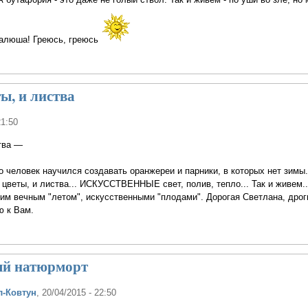
Валюша! Греюсь, греюсь
ты, и листва
21:50
ства —
Но человек научился создавать оранжереи и парники, в которых нет зимы.
ты, и листва... ИСКУССТВЕННЫЕ свет, полив, тепло... Так и живем...
воим вечным "летом", искусственными "плодами". Дорогая Светлана, дрог
ю к Вам.
й натюрморт
л-Ковтун
, 20/04/2015 - 22:50