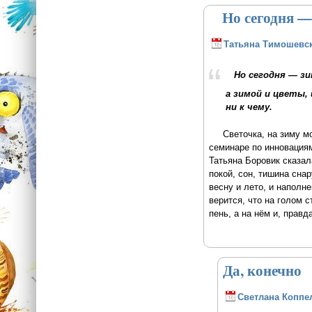
Но сегодня — 
Татьяна Тимошевс
Но сегодня — зи
а зимой и цветы,
ни к чему.
Светочка, на зиму можн
семинаре по инновациям
Татьяна Боровик сказал
покой, сон, тишина сна
весну и лето, и наполн
верится, что на голом 
пень, а на нём и, прав
Да, конечно
Светлана Коппе