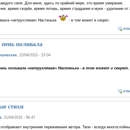
 каждого своя. Для меня, здесь по крайней мере, это время умирания,
ия, время скорби, время потерь, время страдания и муки - удаление от 
ивала «нетрухлявая» Настенька
- в том может и секрет.
отв
 пень поливала
ошевская
, 22/04/2015 - 23:04
ень поливала «нетрухлявая» Настенька - в том может и секрет.
отв
ые стихи
а
, 21/04/2015 - 06:47
отображают внутренние переживания автора. Твои - всегда многослойны