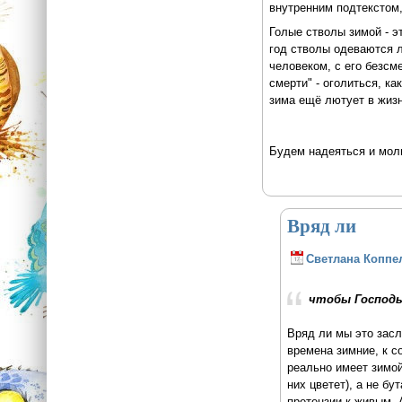
внутренним подтекстом,
Голые стволы зимой - э
год стволы одеваются л
человеком, с его безсм
смерти" - оголиться, к
зима ещё лютует в жизн
Будем надеяться и моли
Вряд ли
Светлана Коппе
чтобы Господь
Вряд ли мы это засл
времена зимние, к с
реально имеет зимой
них цветет), а не б
претензии к живым. А