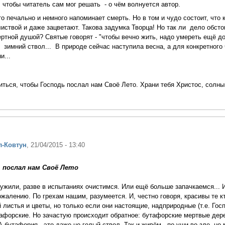
 чтобы читатель сам мог решать - о чём волнуется автор.
то печально и немного напоминает смерть. Но в том и чудо состоит, что
иствой и даже зацветают. Такова задумка Творца! Но так ли дело обсто
ертной душой? Святые говорят - "чтобы вечно жить, надо умереть ещё д
ак зимний ствол... В природе сейчас наступила весна, а для конкретног
и...
ться, чтобы Господь послал нам Своё Лето. Храни тебя Христос, солн
л-Ковтун
, 21/04/2015 - 13:40
 послал нам Своё Лето
ужили, разве в испытаниях очистимся. Или ещё больше запачкаемся... 
ожалению. По грехам нашим, разумеется. И, честно говоря, красивы те к
 листья и цветы, но только если они настоящие, надприродные (т.е. Гос
утафорские. Но зачастую происходит обратное: бутафорские мертвые де
 бутафория - это даже не голый ствол. Так и живём - по уши во зле, но 