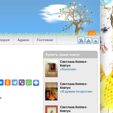
лерея
Админ
Гостевая
Купить наши книги
Светлана Коппел-
Ковтун
«Полотно»
Светлана Коппел-
Ковтун
«Я думаю по-русски»
х:
Светлана Коппел-
Ковтун