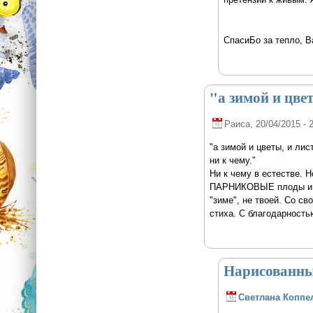
СпасиБо за тепло, 
"а зимой и цве
Раиса
, 20/04/2015 - 
"а зимой и цветы, и ли
ни к чему."
Ни к чему в естестве. 
ПАРНИКОВЫЕ плоды и цве
"зиме", не твоей. Со с
стиха. С благодарность
Нарисованны
Светлана Коппе