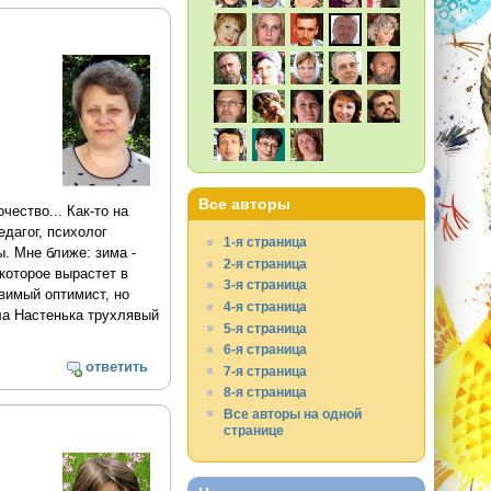
Все авторы
чество... Как-то на
дагог, психолог
1-я страница
ы. Мне ближе: зима -
2-я страница
которое вырастет в
3-я страница
овимый оптимист, но
4-я страница
ала Настенька трухлявый
5-я страница
6-я страница
ответить
7-я страница
8-я страница
Все авторы на одной
странице