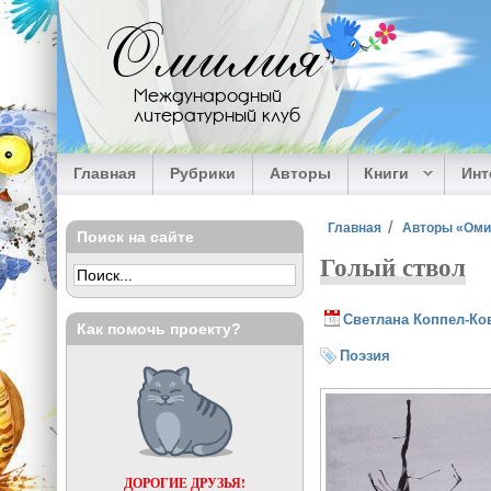
Перейти к основному содержанию
Омилия
Международный
литературный клуб
Главная
Рубрики
Авторы
Книги
Ин
Вы здесь
Главная
Авторы «Ом
Поиск на сайте
Голый ствол
Светлана Коппел-Ко
Как помочь проекту?
Поэзия
ДОРОГИЕ ДРУЗЬЯ!