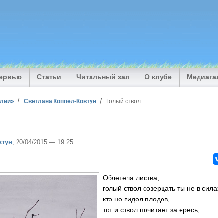
тервью
Статьи
Читальный зал
О клубе
Медиага
илии»
Светлана Коппел-Ковтун
Голый ствол
втун
, 20/04/2015 — 19:25
Облетела листва,
голый ствол созерцать ты не в сила
кто не видел плодов,
тот и ствол почитает за ересь,