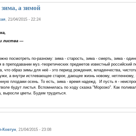
зима, а зимой
кая
, 21/04/2015 - 22:24
ма,
 и листва —
о посмотреть по-разному: зима - старость, зима - смерть, зима - одино
 в преподавании муз.-теоретических предметов известный российский пе
а, что образ зимы для неё - это период рождения, младенчества, чистот
ружи, а внутри истлевающее старое, дающее жизнь новому, нетленному, 
енную плодами осень. То есть, зима - время надежд. И пусть я - неиспр
стволе будут листья. Вспомнилась по ходу сказка "Морозко". Как полив
да, выросли цветы. Будем трудиться.
л-Ковтун
, 21/04/2015 - 23:08