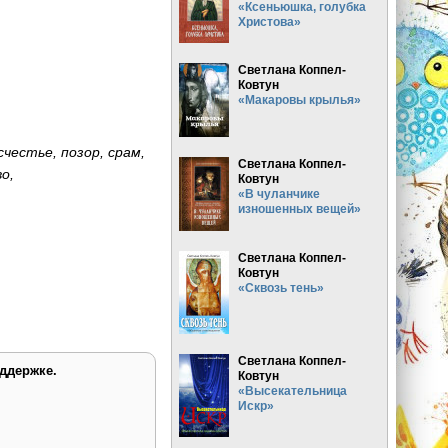
«Ксеньюшка, голубка
Христова»
Светлана Коппел-
Ковтун
«Макаровы крылья»
честье, позор, срам,
Светлана Коппел-
во,
Ковтун
«В чуланчике
изношенных вещей»
Светлана Коппел-
Ковтун
«Сквозь тень»
Светлана Коппел-
ддержке.
Ковтун
«Высекательница
Искр»