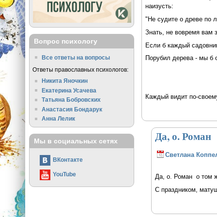
наизусть:
"Не судите о древе по 
Знать, не вовремя вам 
Вопрос психологу
Если б каждый садовник
Все ответы на вопросы
Порубил дерева - мы б о
Ответы православных психологов:
Никита Яночкин
Екатерина Усачева
Каждый видит по-своему
Татьяна Бобровских
Анастасия Бондарук
Анна Лелик
Да, о. Роман
Мы в социальных сетях
Светлана Коппе
ВКонтакте
YouTube
Да, о. Роман о том ж
С праздником, матуш