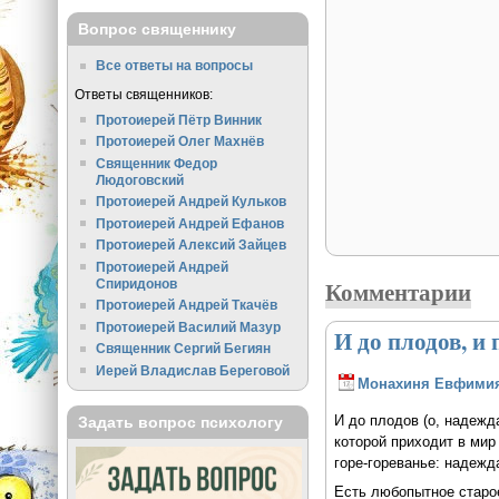
Вопрос священнику
Все ответы на вопросы
Ответы священников:
Протоиерей Пётр Винник
Протоиерей Олег Махнёв
Священник Федор
Людоговский
Протоиерей Андрей Кульков
Протоиерей Андрей Ефанов
Протоиерей Алексий Зайцев
Протоиерей Андрей
Комментарии
Спиридонов
Протоиерей Андрей Ткачёв
Протоиерей Василий Мазур
И до плодов, и 
Священник Сергий Бегиян
Иерей Владислав Береговой
Монахиня Евфими
И до плодов (о, надежда!
Задать вопрос психологу
которой приходит в мир
горе-гореванье: надежд
Есть любопытное старое