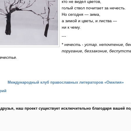
кто не видел цветов,
голый ствол почитает за нечесть.
Но сегодня — зима,
а зимой и цветы, и листва —
ни к чему.
---
*
нечесть
-
устар. непочтение, бес
поругание, беззаконие, беспутст
ечестье.
Международный клуб православных литераторов «Омилия»
рий
 друзья, наш проект существует исключительно благодаря вашей по