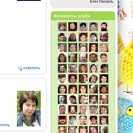
Блез Паскаль
Активисты клуба
ответить
етить