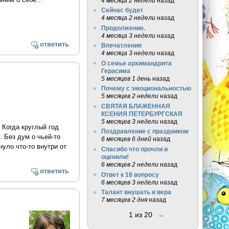
4 месяца 2 недели
назад
Сейчас будет
4 месяца 2 недели
назад
Продолжение.
4 месяца 3 недели
назад
ответить
Впечатления
4 месяца 3 недели
назад
О семье архимандрита
Герасима
5 месяцев 1 день
назад
Почему с эмоциональностью
5 месяцев 2 недели
назад
СВЯТАЯ БЛАЖЕННАЯ
КСЕНИЯ ПЕТЕРБУРГСКАЯ
5 месяцев 3 недели
назад
 Когда круглый год
Поздравление с праздником
 Без дум о чьей-то
6 месяцев 6 дней
назад
нуло что-то внутри от
Спасибо что прочли и
оценили!
6 месяцев 2 недели
назад
ответить
Ответ к 18 вопросу
6 месяцев 3 недели
назад
Талант внушать и вера
7 месяцев 2 дня
назад
1 из 20
→