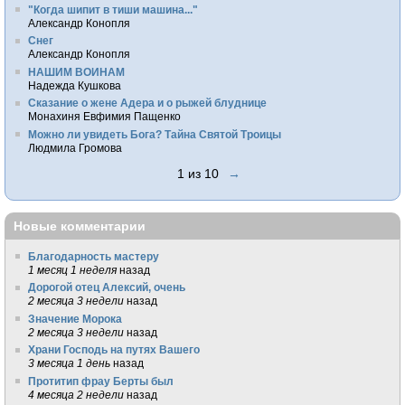
"Когда шипит в тиши машина..."
Александр Конопля
Снег
Александр Конопля
НАШИМ ВОИНАМ
Надежда Кушкова
Сказание о жене Адера и о рыжей блуднице
Монахиня Евфимия Пащенко
Можно ли увидеть Бога? Тайна Святой Троицы
Людмила Громова
1 из 10
→
Новые комментарии
Благодарность мастеру
1 месяц 1 неделя
назад
Дорогой отец Алексий, очень
2 месяца 3 недели
назад
Значение Морока
2 месяца 3 недели
назад
Храни Господь на путях Вашего
3 месяца 1 день
назад
Протитип фрау Берты был
4 месяца 2 недели
назад