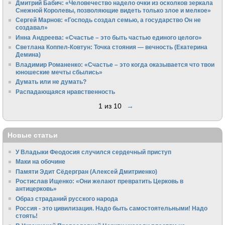
Дмитрий Бабич: «Человечество надело очки из осколков зеркала
Снежной Королевы, позволяющие видеть только злое и мелкое»
Сергей Марнов: «Господь создал семью, а государство Он не
создавал»
Инна Андреева: «Счастье – это быть частью единого целого»
Светлана Коппел-Ковтун: Точка стояния — вечность (Екатерина
Демина)
Владимир Романенко: «Счастье – это когда оказывается что твои
юношеские мечты сбылись»
Думать или не думать?
Распадающаяся нравственность
1 из 10
→
Новые статьи
У Владыки Феодосия случился сердечный приступ
Маки на обочине
Памяти Эдит Сёдергран (Алексей Дмитриенко)
Ростислав Ищенко: «Они желают превратить Церковь в
антицерковь»
Образ страданий русского народа
Россия - это цивилизация. Надо быть самостоятельными! Надо
стоять!