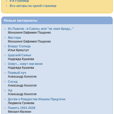
8-я страница
Все авторы на одной странице
Новые материалы
Из Павлов - в Савлы, или "не зная броду..."
Монахиня Евфимия Пащенко
Мастера
Монахиня Евфимия Пащенко
Вокруг Солнца
Илья Криштул
Царской Семье
Надежда Кушкова
Зовут... зовут они меня
Надежда Кушкова
Первый луч
Александр Конопля
Сосед
Александр Конопля
Ад
Александр Конопля
Детям о Рождестве Иоанна Предтечи
Людмила Громова
Память 1941-2026
Михаил Малеин