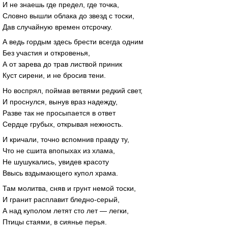
И не знаешь где предел, где точка,
Словно вышли облака до звезд с тоски,
Дав случайную времен отсрочку.
А ведь гордым здесь брести всегда одним
Без участия и откровенья,
А от зарева до трав листвой приник
Куст сирени, и не бросив тени.
Но воспрял, поймав ветвями редкий свет,
И проснулся, вынув враз надежду,
Разве так не просыпается в ответ
Сердце грубых, открывая нежность.
И кричали, точно вспомнив правду ту,
Что не сшита впопыхах из хлама,
Не шушукались, увидев красоту
Ввысь вздымающего купол храма.
Там молитва, сняв и грунт немой тоски,
И гранит расплавит бледно-серый,
А над куполом летят сто лет — легки,
Птицы стаями, в сиянье перья.