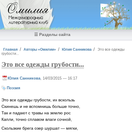
Перейти к основному содержанию
Омилия
Международный
литературный клуб
☰ Разделы сайта
Вы здесь
Главная
Авторы «Омилии»
Юлия Санникова
Это все одежды
грубости...
Это все одежды грубости...
Юлия Санникова
, 14/03/2015 — 16:17
Поэзия
Это все одежды грубости, их вскользь
Скинешь и не вспомнишь больше точно,
Так и падают с травы на землю рос
Капли, точно сплавом влаги сочной,
Скользкие брега озер шуршат — мягки,