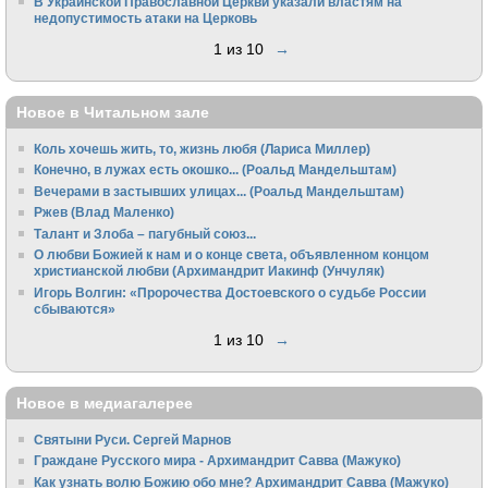
В Украинской Православной Церкви указали властям на
недопустимость атаки на Церковь
1 из 10
→
Новое в Читальном зале
Коль хочешь жить, то, жизнь любя (Лариса Миллер)
Конечно, в лужах есть окошко... (Роальд Мандельштам)
Вечерами в застывших улицах... (Роальд Мандельштам)
Ржев (Влад Маленко)
Талант и Злоба – пагубный союз...
О любви Божией к нам и о конце света, объявленном концом
христианской любви (Архимандрит Иакинф (Унчуляк)
Игорь Волгин: «Пророчества Достоевского о судьбе России
сбываются»
1 из 10
→
Новое в медиагалерее
Святыни Руси. Сергей Марнов
Граждане Русского мира - Архимандрит Савва (Мажуко)
Как узнать волю Божию обо мне? Архимандрит Савва (Мажуко)