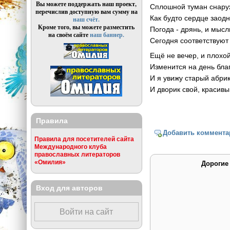
Вы можете поддержать наш проект,
Сплошной туман снаруж
перечислив доступную вам сумму на
Как будто сердце заодн
наш счёт.
Кроме того, вы можете разместить
Погода - дрянь, и мыс
на своём сайте
наш баннер.
Сегодня соответствуют
Ещё не вечер, и плохо
Изменится на день бла
И я увижу старый абрик
И дворик свой, красивы
Правила
Добавить коммента
Правила для посетителей сайта
Международного клуба
православных литераторов
«Омилия»
Дорогие
Вход для авторов
Войти на сайт