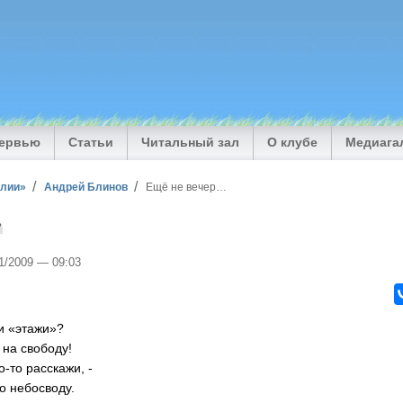
тервью
Статьи
Читальный зал
О клубе
Медиага
илии»
Андрей Блинов
Ещё не вечер…
…
11/2009 — 09:03
и «этажи»?
а на свободу!
о-то расскажи, -
о небосводу.