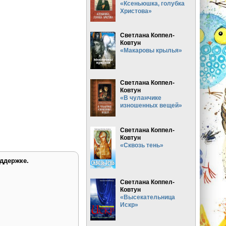
«Ксеньюшка, голубка
Христова»
Светлана Коппел-
Ковтун
«Макаровы крылья»
Светлана Коппел-
Ковтун
«В чуланчике
изношенных вещей»
Светлана Коппел-
Ковтун
«Сквозь тень»
ддержке.
Светлана Коппел-
Ковтун
«Высекательница
Искр»