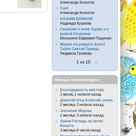
Александр Конопля
Снег
Александр Конопля
НАШИМ ВОИНАМ
Надежда Кушкова
Сказание о жене Адера и о
рыжей блуднице
Монахиня Евфимия Пащенко
Можно ли увидеть Бога?
Тайна Святой Троицы
Людмила Громова
1 из 10
→
Новые комментарии
Благодарность мастеру
1 месяц 1 неделя
назад
Дорогой отец Алексий, очень
2 месяца 3 недели
назад
Значение Морока
2 месяца 3 недели
назад
Храни Господь на путях
Вашего
3 месяца 8 часов
назад