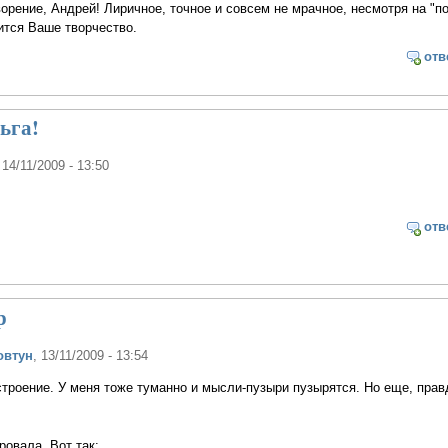
рение, Андрей! Лиричное, точное и совсем не мрачное, несмотря на "по
ится Ваше творчество.
отв
ьга!
 14/11/2009 - 13:50
отв
р
овтун
, 13/11/2009 - 13:54
троение. У меня тоже туманно и мысли-пузыри пузырятся. Но еще, прав
ровала. Вот так: