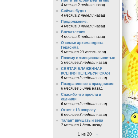
Протитип фрау Берты был
4 месяца 2 недели
назад
Сейчас будет
4 месяца 2 недели
назад
Продолжение.
4 месяца 3 недели
назад
Впечатления
4 месяца 3 недели
назад
О семье архимандрита
Герасима
5 месяцев 20 часов
назад
Почему с эмоциональностью
5 месяцев 2 недели
назад
СВЯТАЯ БЛАЖЕННАЯ
КСЕНИЯ ПЕТЕРБУРГСКАЯ
5 месяцев 3 недели
назад
Поздравление с праздником
6 месяцев 5 дней
назад
Спасибо что прочли и
оценили!
6 месяцев 2 недели
назад
Ответ к 18 вопросу
6 месяцев 3 недели
назад
Талант внушать и вера
7 месяцев 1 день
назад
1 из 20
→