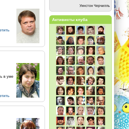
Уинстон Черчилль
Активисты клуба
етить
ь в уме
етить