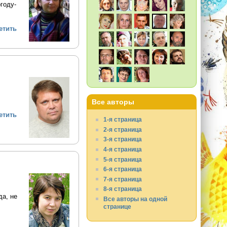
году-
етить
Все авторы
етить
1-я страница
2-я страница
3-я страница
4-я страница
5-я страница
6-я страница
7-я страница
8-я страница
да, не
Все авторы на одной
странице