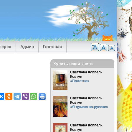
лерея
Админ
Гостевая
Купить наши книги
Светлана Коппел-
Ковтун
«Полотно»
Светлана Коппел-
Ковтун
«Я думаю по-русски»
Светлана Коппел-
Ковтун