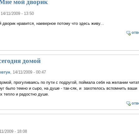
Мне мой дворик
 14/11/2009 - 13:50
дворик нравится, наеверное потому что здесь живу...
отв
сегодня домой
овтун
, 14/11/2009 - 00:47
омой, прогуливаясь по пути с подругой, поймала себя на желании читат
руг было темно и сыро, на душе - так-сяк, и захотелось вспомнить ваши
х тепло и радостно душе.
отв
/11/2009 - 18:08