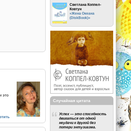
Светлана Коппел-
Ковтун
«Жена Океана
(DiskBook)»
и это
Случайная цитата
Успех — это способность
етить
двигаться от одной
неудачи к другой без
потери энтузиазма.