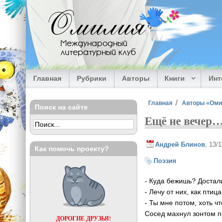
Перейти к основному содержанию
Омилия
Международный
литературный клуб
Главная
Рубрики
Авторы
Книги
Ин
Вы здесь
Главная
Авторы «Ом
Поиск на сайте
Ещё не вечер
Андрей Блинов
, 13/
Как помочь проекту?
Поэзия
- Куда бежишь? Достал
- Лечу от них, как птиц
- Ты мне потом, хоть чт
Сосед махнул зонтом п
ДОРОГИЕ ДРУЗЬЯ!