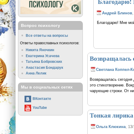
Благодарю! 
Андрей Блинов
,
Благодарю! Мне мой 
Вопрос психологу
Все ответы на вопросы
Ответы православных психологов:
Никита Яночкин
Екатерина Усачева
Возвращалась 
Татьяна Бобровских
Анастасия Бондарук
Светлана Коппел-К
Анна Лелик
Возвращалась сегодня д
это стихотворение. Вок
Мы в социальных сетях
чарующие строки. От ни
ВКонтакте
YouTube
Тонкая лирика
Ольга Клюкина
, 13