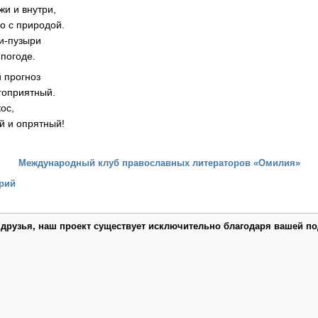
и и внутри,
о с природой.
ли-пузыри
 погоде.
й прогноз
гоприятный.
ос,
й и опрятный!
Международный клуб православных литераторов «Омилия»
рий
 друзья, наш проект существует исключительно благодаря вашей по