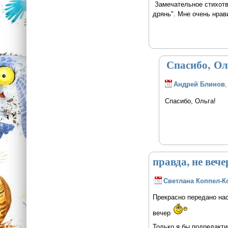
Замечательное стихотво
дрянь". Мне очень нрав
Спасибо, Ол
Андрей Блинов
,
Спасибо, Ольга!
правда, не вече
Светлана Коппел-К
Прекрасно передано нас
вечер
Только я бы подредакти