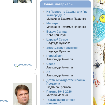
Новые материалы
Из Павлов - в Савлы, или "не
зная броду..."
Монахиня Евфимия Пащенко
Мастера
Монахиня Евфимия Пащенко
Вокруг Солнца
Илья Криштул
Царской Семье
Надежда Кушкова
Зовут... зовут они меня
Надежда Кушкова
Первый луч
Александр Конопля
Сосед
ответить
Александр Конопля
Ад
Александр Конопля
Детям о Рождестве Иоанна
Предтечи
Людмила Громова
Память 1941-2026
Михаил Малеин
"Когда шипит в тиши
етить
машина..."