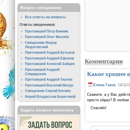
Вопрос священнику
Все ответы на вопросы
Ответы священников:
Протоиерей Пётр Винник
Протоиерей Олег Махнёв
Священник Федор
Людоговский
Протоиерей Андрей Кульков
Протоиерей Андрей Ефанов
Комментарии
Протоиерей Алексий Зайцев
Протоиерей Андрей
Какое хрошее 
Спиридонов
Протоиерей Андрей Ткачёв
Елена Гаазе
, 14/11/
Протоиерей Василий Мазур
Священник Сергий Бегиян
Скажите, а у Вас дейст
Иерей Владислав Береговой
просто образ? В любом 
Спасибо!
Задать вопрос психологу