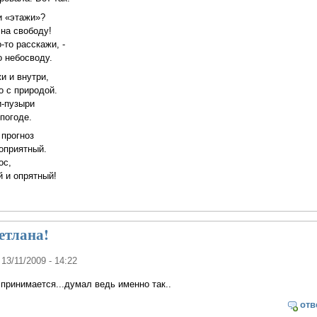
и «этажи»?
 на свободу!
-то расскажи, -
 небосводу.
и и внутри,
о с природой.
и-пузыри
погоде.
 прогноз
оприятный.
ос,
й и опрятный!
етлана!
 13/11/2009 - 14:22
принимается...думал ведь именно так..
отв