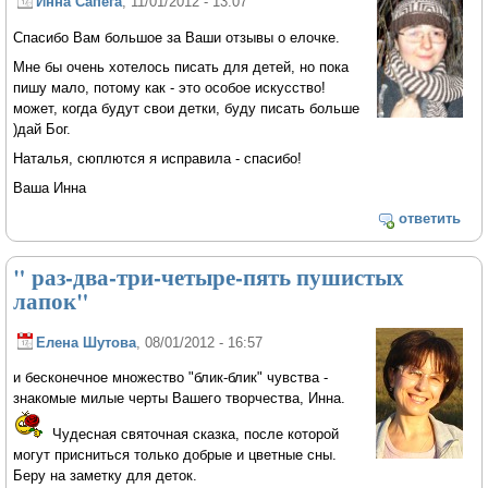
Инна Сапега
, 11/01/2012 - 13:07
Спасибо Вам большое за Ваши отзывы о елочке.
Мне бы очень хотелось писать для детей, но пока
пишу мало, потому как - это особое искусство!
может, когда будут свои детки, буду писать больше
)дай Бог.
Наталья, сюплются я исправила - спасибо!
Ваша Инна
ответить
" раз-два-три-четыре-пять пушистых
лапок"
Елена Шутова
, 08/01/2012 - 16:57
и бесконечное множество "блик-блик" чувства -
знакомые милые черты Вашего творчества, Инна.
Чудесная святочная сказка, после которой
могут присниться только добрые и цветные сны.
Беру на заметку для деток.