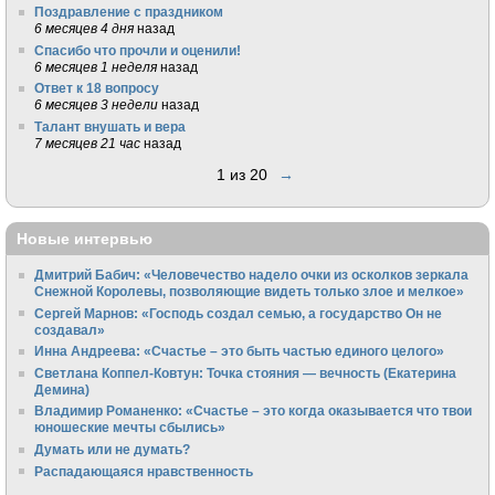
Поздравление с праздником
6 месяцев 4 дня
назад
Спасибо что прочли и оценили!
6 месяцев 1 неделя
назад
Ответ к 18 вопросу
6 месяцев 3 недели
назад
Талант внушать и вера
7 месяцев 21 час
назад
1 из 20
→
Новые интервью
Дмитрий Бабич: «Человечество надело очки из осколков зеркала
Снежной Королевы, позволяющие видеть только злое и мелкое»
Сергей Марнов: «Господь создал семью, а государство Он не
создавал»
Инна Андреева: «Счастье – это быть частью единого целого»
Светлана Коппел-Ковтун: Точка стояния — вечность (Екатерина
Демина)
Владимир Романенко: «Счастье – это когда оказывается что твои
юношеские мечты сбылись»
Думать или не думать?
Распадающаяся нравственность