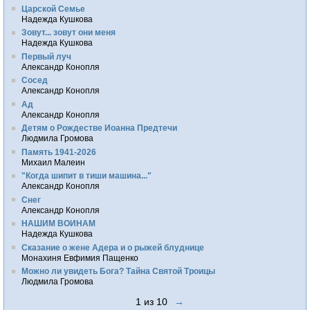
Царской Семье
Надежда Кушкова
Зовут... зовут они меня
Надежда Кушкова
Первый луч
Александр Конопля
Сосед
Александр Конопля
Ад
Александр Конопля
Детям о Рождестве Иоанна Предтечи
Людмила Громова
Память 1941-2026
Михаил Малеин
"Когда шипит в тиши машина..."
Александр Конопля
Снег
Александр Конопля
НАШИМ ВОИНАМ
Надежда Кушкова
Сказание о жене Адера и о рыжей блуднице
Монахиня Евфимия Пащенко
Можно ли увидеть Бога? Тайна Святой Троицы
Людмила Громова
1 из 10
→