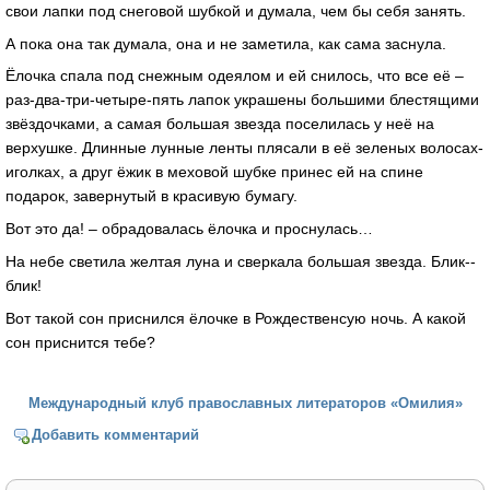
свои лапки под снеговой шубкой и думала, чем бы себя занять.
А пока она так думала, она и не заметила, как сама заснула.
Ёлочка спала под снежным одеялом и ей снилось, что все её –
раз-два-три-четыре-пять лапок украшены большими блестящими
звёздочками, а самая большая звезда поселилась у неё на
верхушке. Длинные лунные ленты плясали в её зеленых волосах-
иголках, а друг ёжик в меховой шубке принес ей на спине
подарок, завернутый в красивую бумагу.
Вот это да! – обрадовалась ёлочка и проснулась…
На небе светила желтая луна и сверкала большая звезда. Блик--
блик!
Вот такой сон приснился ёлочке в Рождественсую ночь. А какой
сон приснится тебе?
Международный клуб православных литераторов «Омилия»
Добавить комментарий