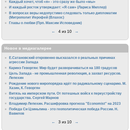
Каждый хочет, чтоб «я» - это сразу же было «мы»
И каждый росток утверждает: «Я сам» (Лариса Миллер)
В вопросах веры недопустимо следовать только дипломатии
(Митрополит Иерофей (Влахос)
Главы о любви (Прп. Максим Исповедник)
←
4 из 10
→
Новое в медиагалерее
Е.Сатановский откровенно высказался о реальных причинах
агрессии Запада
Каринэ Геворгян: Мир будет разворачиваться на 180 градусов
Цель Запада - не промышленная революция, а захват ресурсов.
Лепехин
Рождение нового миропорядка идёт по радикальному сценарию. М.
Хазин, К. Геворгян
Витязь на имперском пути. От потешных войск к переустройству
государства. Сергей Марнов
Владимир Лепехин. Расшифровка прогноза "Economist" на 2023
Победа Си Цзиньпина - это геополитическая победа России. Н.
Вавилов
←
3 из 10
→