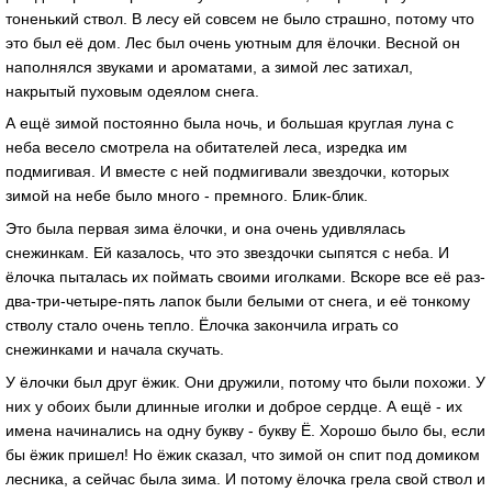
тоненький ствол. В лесу ей совсем не было страшно, потому что
это был её дом. Лес был очень уютным для ёлочки. Весной он
наполнялся звуками и ароматами, а зимой лес затихал,
накрытый пуховым одеялом снега.
А ещё зимой постоянно была ночь, и большая круглая луна с
неба весело смотрела на обитателей леса, изредка им
подмигивая. И вместе с ней подмигивали звездочки, которых
зимой на небе было много - премного. Блик-блик.
Это была первая зима ёлочки, и она очень удивлялась
снежинкам. Ей казалось, что это звездочки сыпятся с неба. И
ёлочка пыталась их поймать своими иголками. Вскоре все её раз-
два-три-четыре-пять лапок были белыми от снега, и её тонкому
стволу стало очень тепло. Ёлочка закончила играть со
снежинками и начала скучать.
У ёлочки был друг ёжик. Они дружили, потому что были похожи. У
них у обоих были длинные иголки и доброе сердце. А ещё - их
имена начинались на одну букву - букву Ё. Хорошо было бы, если
бы ёжик пришел! Но ёжик сказал, что зимой он спит под домиком
лесника, а сейчас была зима. И потому ёлочка грела свой ствол и