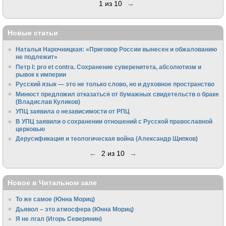
1 из 10
→
Новые статьи
Наталья Нарочницкая: «Приговор России вынесен и обжалованию
не подлежит»
Петр I: pro et contra. Сохранение суверенитета, абсолютизм и
рывок к империи
Русский язык — это не только слово, но и духовное пространство
Минюст предложил отказаться от бумажных свидетельств о браке
(Владислав Куликов)
УПЦ заявила о независимости от РПЦ
В УПЦ заявили о сохранении отношений с Русской православной
церковью
Дерусификация и теологическая война (Александр Щипков)
←
2 из 10
→
Новое в Читальном зале
То же самое (Юнна Мориц)
Дьявол – это атмосфера (Юнна Мориц)
Я не лгал (Игорь Северянин)