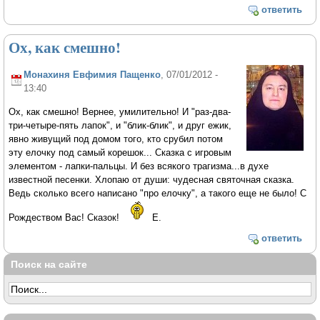
ответить
Ох, как смешно!
Монахиня Евфимия Пащенко
, 07/01/2012 -
13:40
Ох, как смешно! Вернее, умилительно! И "раз-два-
три-четыре-пять лапок", и "блик-блик", и друг ежик,
явно живущий под домом того, кто срубил потом
эту елочку под самый корешок... Сказка с игровым
элементом - лапки-пальцы. И без всякого трагизма...в духе
известной песенки. Хлопаю от души: чудесная святочная сказка.
Ведь сколько всего написано "про елочку", а такого еще не было! С
Рождеством Вас! Сказок!
Е.
ответить
Поиск на сайте