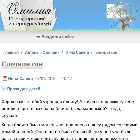
Перейти к основному содержанию
Омилия
Международный
литературный клуб
☰ Разделы сайта
Вы здесь
Главная
Авторы «Омилии»
Инна Сапега
Елочкин сон
Елочкин сон
Инна Сапега
, 07/01/2012 — 10:47
Проза для детей
Хорошо мы с тобой украсили ёлочку! А хочешь, я расскажу тебе
историю про то, как наша ёлочка была маленькой? Тогда,
слушай.
Когда ёлочка была маленькая, она росла в лесу рядом со своими
мамой и папой. Она ещё не была большой, но у неё уже было
раз-два-три-четыре-пять пушистых лапок, острая верхушка и