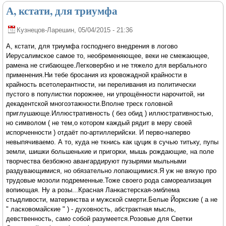
А, кстати, для триумфа
Кузнецов-Ларешин
, 05/04/2015 - 21:36
А, кстати, для триумфа господнего внедрения в логово
Иерусалимское самое то, необременяющее, веки не смежающее,
рамена не сгибающее.Легковербно и не тяжело для вербального
применения.Ни тебе бросания из кровожадной крайности в
крайность всетолерантности, ни переливания из политически
пустого в популистки порожнее, ни упрощённости нарочитой, ни
декадентской многоэтажности.Вполне треск головной
приглушающе.Иллюстративность ( без обид ) иллюстративностью,
но символом ( не тем,о котором каждый рядит в меру своей
испорченности ) отдаёт по-артиллерийски. И перво-наперво
невыпячиваемо. А то, куда не ткнись как цуцик в сучью титьку, пупы
земли, шишки большенькие и пригорки, мышь рождающие, на поле
творчества безбожно авангардируют пузырями мыльными
раздувающимися, но обязательно лопающимися.Я уж не вякую про
трудовые мозоли подременные.Тоже своего рода самореализация
вопиющая. Ну а розы...Красная Ланкастерская-эмблема
стыдливости, материнства и мужской смерти.Белые Йоркские ( а не
" ласковомайские " ) - духовность, абстрактная мысль,
девственность, само собой разумеется.Розовые для Светки