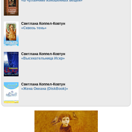
«В чуланчике изношенных вещей»
Светлана Коппел-Ковтун
«Сквозь тень»
Светлана Коппел-Ковтун
«Высекательница Искр»
Светлана Коппел-Ковтун
«Жена Океана (DiskBook)»