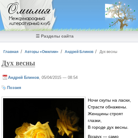
Перейти к основному содержанию
Омилия
Международный
литературный клуб
☰ Разделы сайта
Вы здесь
Главная
Авторы «Омилии»
Андрей Блинов
Дух весны
Дух весны
Андрей Блинов
, 05/04/2015 — 08:54
Поэзия
Ночи скупы на ласки,
Страсти обнажены.
Женщины строят
глазки,
В городе дух весны.
Воздух — само