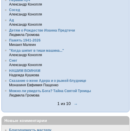
Александр Конопля
Сосед
Александр Конопля
Ад
Александр Конопля
Детям о Рождестве Иоанна Предтечи
Людмила Громова
Память 1941-2026
Михаил Малеин
"Когда шипит в тиши машина..."
Александр Конопля
Снег
Александр Конопля
НАШИМ ВОИНАМ
Надежда Кушкова
Сказание о жене Адера и о рыжей блуднице
Монахиня Евфимия Пащенко
Можно ли увидеть Бога? Тайна Святой Троицы
Людмила Громова
1 из 10
→
Новые комментарии
Благодарность мастеру