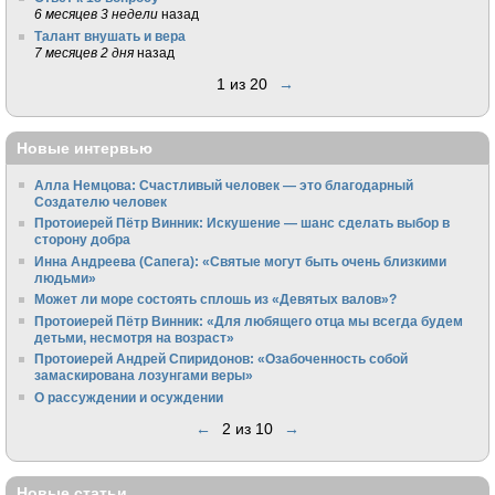
6 месяцев 3 недели
назад
Талант внушать и вера
7 месяцев 2 дня
назад
1 из 20
→
Новые интервью
Алла Немцова: Счастливый человек — это благодарный
Создателю человек
Протоиерей Пётр Винник: Искушение — шанс сделать выбор в
сторону добра
Инна Андреева (Сапега): «Святые могут быть очень близкими
людьми»
Может ли море состоять сплошь из «Девятых валов»?
Протоиерей Пётр Винник: «Для любящего отца мы всегда будем
детьми, несмотря на возраст»
Протоиерей Андрей Спиридонов: «Озабоченность собой
замаскирована лозунгами веры»
О рассуждении и осуждении
←
2 из 10
→
Новые статьи