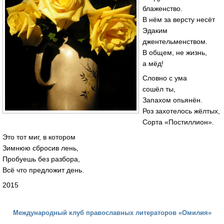
блаженство.
В нём за версту несёт
Эдаким
джентельменством.
В общем, не жизнь,
а мёд!
Словно с ума
сошёл ты,
Запахом опьянён.
Роз захотелось жёлтых,
Сорта «Постиллион».
Это тот миг, в котором
Зимнюю сбросив лень,
Пробуешь без разбора,
Всё что предложит день.
2015
Международный клуб православных литераторов «Омилия»