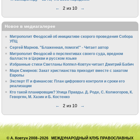
←
2 из 10
→
Новое в медиагалерее
Митрополит Феодосий об инициативе скорого проведения Собора
УПЦ
Сергей Марнов. "Блаженная, помоги!" - Читает автор
Митрополит Феодосий о перспективах своего суда, вредном
балласте в Церкви и русском языке
Избранные стихи Светланы Коппел-Ковтун читает Дмитрий Бабич
Марк Смирнов: Закат христианства приходит вместе с закатом
Европы
Эксперт IT и финансов: План цифрового контроля и сроки его
реализации
Кто такой планировщик? Улица Правды. Д. Роде, С. Колмогоров, К.
Геворгян, М. Хазин и Б. Костенко
←
2 из 10
→
© А. Ковтун 2008–2026 МЕЖДУНАРОДНЫЙ КЛУБ ПРАВОСЛАВНЫХ