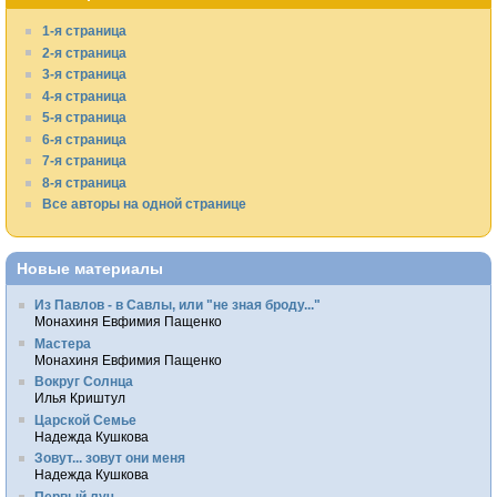
1-я страница
2-я страница
3-я страница
4-я страница
5-я страница
6-я страница
7-я страница
8-я страница
Все авторы на одной странице
Новые материалы
Из Павлов - в Савлы, или "не зная броду..."
Монахиня Евфимия Пащенко
Мастера
Монахиня Евфимия Пащенко
Вокруг Солнца
Илья Криштул
Царской Семье
Надежда Кушкова
Зовут... зовут они меня
Надежда Кушкова
Первый луч