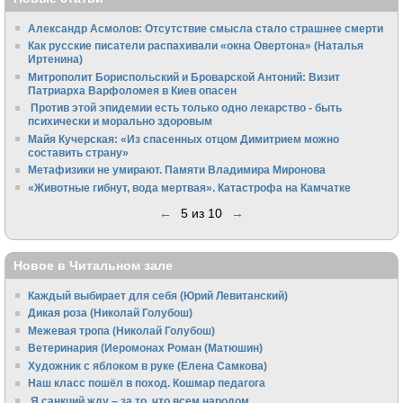
Александр Асмолов: Отсутствие смысла стало страшнее смерти
Как русские писатели распахивали «окна Овертона» (Наталья
Иртенина)
Митрополит Бориспольский и Броварской Антоний: Визит
Патриарха Варфоломея в Киев опасен
Против этой эпидемии есть только одно лекарство - быть
психически и морально здоровым
Майя Кучерская: «Из спасенных отцом Димитрием можно
составить страну»
Метафизики не умирают. Памяти Владимира Миронова
«Животные гибнут, вода мертвая». Катастрофа на Камчатке
←
5 из 10
→
Новое в Читальном зале
Каждый выбирает для себя (Юрий Левитанский)
Дикая роза (Николай Голубош)
Межевая тропа (Николай Голубош)
Ветеринария (Иеромонах Роман (Матюшин)
Художник с яблоком в руке (Елена Самкова)
Наш класс пошёл в поход. Кошмар педагога
Я санкций жду – за то, что всем народом...