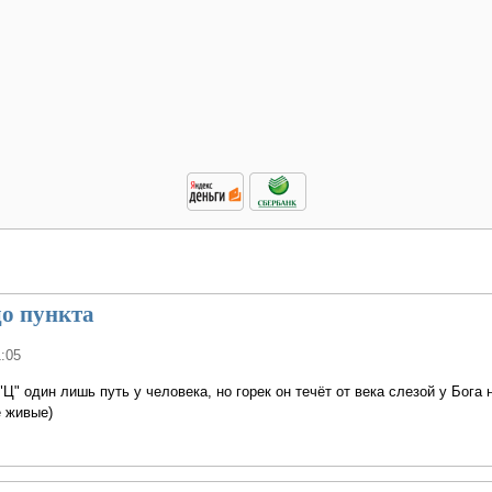
до пункта
1:05
 "Ц" один лишь путь у человека, но горек он течёт от века слезой у Бога 
е живые)