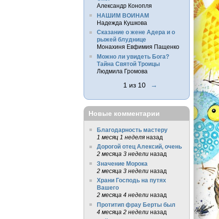
Александр Конопля
НАШИМ ВОИНАМ
Надежда Кушкова
Сказание о жене Адера и о
рыжей блуднице
Монахиня Евфимия Пащенко
Можно ли увидеть Бога?
Тайна Святой Троицы
Людмила Громова
1 из 10
→
Новые комментарии
Благодарность мастеру
1 месяц 1 неделя
назад
Дорогой отец Алексий, очень
2 месяца 3 недели
назад
Значение Морока
2 месяца 3 недели
назад
Храни Господь на путях
Вашего
2 месяца 4 недели
назад
Протитип фрау Берты был
4 месяца 2 недели
назад