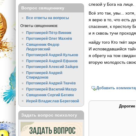
слезой у Бога на лице.
Вопрос священнику
Всё это так, увы... хотя,
Все ответы на вопросы
я верю в то, что есть д
Ответы священников:
спасения, к престолу Б
Протоиерей Пётр Винник
и я сквозь тучи проход
Протоиерей Олег Махнёв
найду того Кто ткёт зар
Священник Федор
И исповедавшийся тай
Людоговский
Протоиерей Андрей Кульков
я обрету на том свида
Протоиерей Андрей Ефанов
вторую молодость свою
Протоиерей Алексий Зайцев
Протоиерей Андрей
Спиридонов
Протоиерей Андрей Ткачёв
Добавить коммента
Протоиерей Василий Мазур
Священник Сергий Бегиян
Иерей Владислав Береговой
Дорогие
Задать вопрос психологу