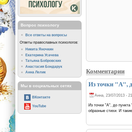
Вопрос психологу
Все ответы на вопросы
Ответы православных психологов:
Никита Яночкин
Екатерина Усачева
Татьяна Бобровских
Анастасия Бондарук
Комментарии
Анна Лелик
Из точки "А", 
Мы в социальных сетях
Анна
, 23/07/2013 - 2
ВКонтакте
Из точки "А", до пункта
YouTube
образные стихи. И таки