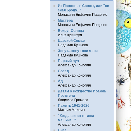
Из Павлов - в Савлы, или "не
зная броду..."
Монахиня Евфимия Пащенко
Мастера
Монахиня Евфимия Пащенко
Вокруг Солнца
Илья Криштул
Царской Семье
Надежда Кушкова
Зовут... зовут они меня
Надежда Кушкова
Первый луч
Александр Конопля
Сосед
Александр Конопля
Ад
Александр Конопля
Детям о Рождестве Иоанна
Предтечи
Людмила Громова
Память 1941-2026
Михаил Малеин
"Когда шипит в тиши
машина..."
Александр Конопля
Снег