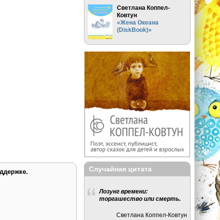
Светлана Коппел-
Ковтун
«Жена Океана
(DiskBook)»
Случайная цитата
ддержке.
Лозунг времени:
торгашество или смерть.
Светлана Коппел-Ковтун