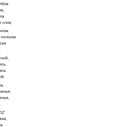
лбов
ла,
сла
 слов,
ылом.
 полоски
оски
,
сной,
ись,
лись
ой.
ба,
ренья,
енье,
.
"Ц"
ека,
ка