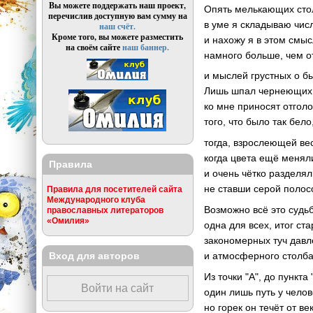
Вы можете поддержать наш проект,
Опять мелькающих сто
перечислив доступную вам сумму на
в уме я складываю чис
наш счёт.
Кроме того, вы можете разместить
и нахожу я в этом смы
на своём сайте
наш баннер.
намного больше, чем от
и мыслей грустных о б
Лишь шпал чернеющих
ко мне приносят отгол
того, что было так бело
тогда, взрослеющей ве
когда цвета ещё менял
Правила
и очень чётко разделя
не ставши серой полос
Правила для посетителей сайта
Международного клуба
Возможно всё это судь
православных литераторов
«Омилия»
одна для всех, итог ста
закономерных туч давл
Вход для авторов
и атмосферного столба
Из точки "А", до пункта 
Войти на сайт
один лишь путь у челов
но горек он течёт от ве