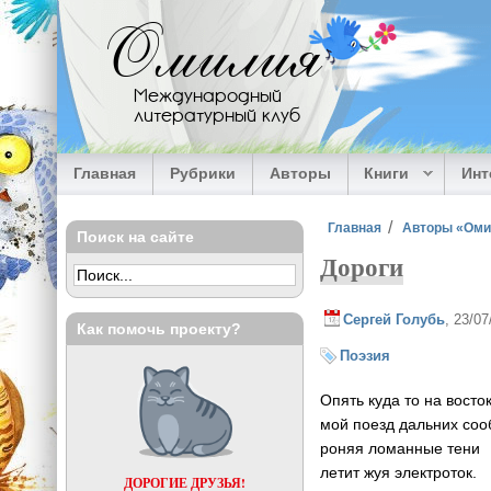
Перейти к основному содержанию
Омилия
Международный
литературный клуб
Главная
Рубрики
Авторы
Книги
Ин
Вы здесь
Главная
Авторы «Ом
Поиск на сайте
Дороги
Сергей Голубь
, 23/0
Как помочь проекту?
Поэзия
Опять куда то на восто
мой поезд дальних со
роняя ломанные тени
летит жуя электроток.
ДОРОГИЕ ДРУЗЬЯ!