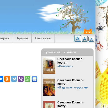
лерея
Админ
Гостевая
Купить наши книги
Светлана Коппел-
Ковтун
«Полотно»
Светлана Коппел-
Ковтун
«Я думаю по-русски»
Светлана Коппел-
Ковтун