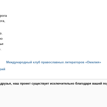
орога
ога,
я
ю.
но
ньи
.
Международный клуб православных литераторов «Омилия»
рий
 друзья, наш проект существует исключительно благодаря вашей по