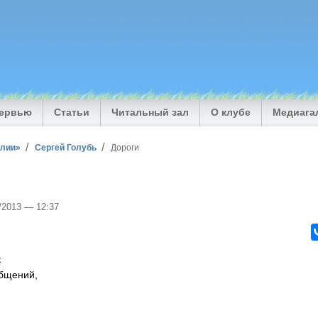
тервью
Статьи
Читальный зал
О клубе
Медиага
илии»
Сергей Голубь
Дороги
7/2013 — 12:37
к
общений,