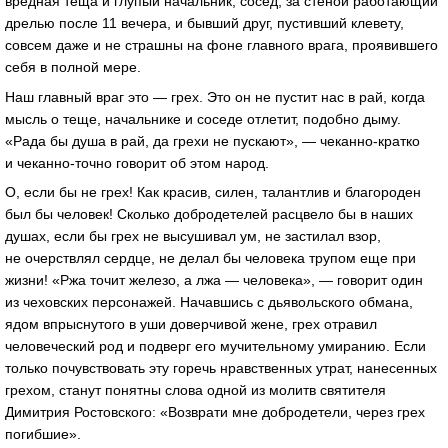
вредная теща и глупый начальник, сосед, за стеной работающий
дрелью после 11 вечера, и бывший друг, пустивший клевету,
совсем даже и не страшны на фоне главного врага, проявившего
себя в полной мере.
Наш главный враг это — грех. Это он не пустит нас в рай, когда
мысль о теще, начальнике и соседе отлетит, подобно дыму.
«Рада бы душа в рай, да грехи не пускают», — чеканно-кратко
и чеканно-точно говорит об этом народ.
О, если бы не грех! Как красив, силен, талантлив и благороден
был бы человек! Сколько добродетелей расцвело бы в наших
душах, если бы грех не высушивал ум, не застилал взор,
не очерствлял сердце, не делал бы человека трупом еще при
жизни! «Ржа точит железо, а лжа — человека», — говорит один
из чеховских персонажей. Начавшись с дьявольского обмана,
ядом впрыснутого в уши доверчивой жене, грех отравил
человеческий род и подверг его мучительному умиранию. Если
только почувствовать эту горечь нравственных утрат, нанесенных
грехом, станут понятны слова одной из молитв святителя
Димитрия Ростовского: «Возврати мне добродетели, через грех
погибшие».