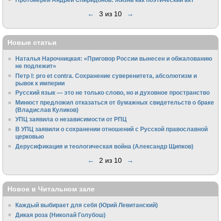
←
3 из 10
→
Новые статьи
Наталья Нарочницкая: «Приговор России вынесен и обжалованию
не подлежит»
Петр I: pro et contra. Сохранение суверенитета, абсолютизм и
рывок к империи
Русский язык — это не только слово, но и духовное пространство
Минюст предложил отказаться от бумажных свидетельств о браке
(Владислав Куликов)
УПЦ заявила о независимости от РПЦ
В УПЦ заявили о сохранении отношений с Русской православной
церковью
Дерусификация и теологическая война (Александр Щипков)
←
2 из 10
→
Новое в Читальном зале
Каждый выбирает для себя (Юрий Левитанский)
Дикая роза (Николай Голубош)