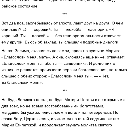
райское состояние.
***
Вот два пса, захлебываясь от злости, лают друг на друга. О чем
они лают? «Я — хороший. Ты — плохой!» — лает один. «Я —
хороший. Ты — плохой!» — без тени оригинальности отвечает
ему другой. Бьюсь об заклад, вы слышали подобные диалоги.
Но вот Зосима, склоняясь до земли, просит в пустыне Марию:
«Благослови меня, мать». А она, склоняясь еще ниже, отвечает:
«Благослови меня ты, ибо ты — священник». И долго никто
из них не решается произнести первым благословения, но только
слышно с обеих сторон: «Благослови меня ты». — «Нет,
ты благослови меня».
***
Не будь Великого поста, не будь Матери-Церкви с ее открытыми
для всех, но не всеми востребованными богатствами,
мы давно бы уже залились лаем и встали на четвереньки. Но,
слава Богу, Церковь есть, и читается на пятой седмице житие
Марии Египетской, и продолжает звучать молитва святого