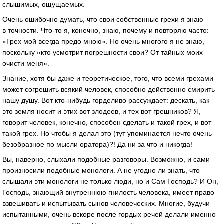
слышимых, ощущаемых.
Очень ошибочно думать, что свои собственные грехи я знаю
в точности. Что-то я, конечно, знаю, почему и повторяю часто:
«Грех мой всегда предо мною». Но очень многого я не знаю,
поскольку «кто усмотрит погрешности свои? От тайных моих
очисти меня».
Знание, хотя бы даже и теоретическое, того, что всеми грехами
может согрешить всякий человек, способно действенно смирить
нашу душу. Вот кто-нибудь горделиво рассуждает: дескать, как
это земля носит и этих вот злодеев, и тех вот грешников? Я,
говорит человек, конечно, способен сделать и такой грех, и вот
такой грех. Но чтобы я делал это (тут упоминается нечто очень
безобразное по мысли оратора)?! Да ни за что и никогда!
Вы, наверно, слыхали подобные разговоры. Возможно, и сами
произносили подобные монологи. А не угодно ли знать, что
слышали эти монологи не только люди, но и Сам Господь? И Он,
Господь, знающий внутреннюю гнилость человека, имеет право
взвешивать и испытывать сынов человеческих. Многие, будучи
испытанными, очень вскоре после гордых речей делали именно