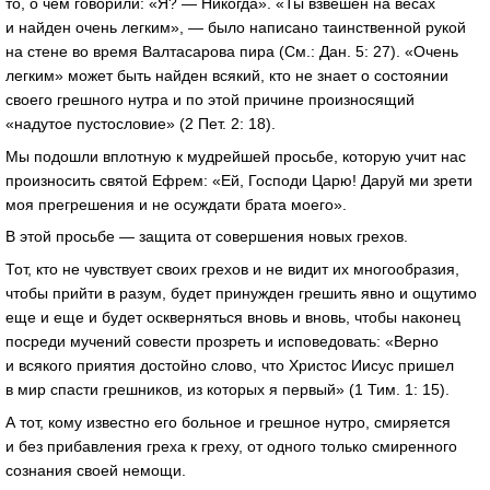
то, о чем говорили: «Я? — Никогда». «Ты взвешен на весах
и найден очень легким», — было написано таинственной рукой
на стене во время Валтасарова пира (См.: Дан. 5: 27). «Очень
легким» может быть найден всякий, кто не знает о состоянии
своего грешного нутра и по этой причине произносящий
«надутое пустословие» (2 Пет. 2: 18).
Мы подошли вплотную к мудрейшей просьбе, которую учит нас
произносить святой Ефрем: «Ей, Господи Царю! Даруй ми зрети
моя прегрешения и не осуждати брата моего».
В этой просьбе — защита от совершения новых грехов.
Тот, кто не чувствует своих грехов и не видит их многообразия,
чтобы прийти в разум, будет принужден грешить явно и ощутимо
еще и еще и будет оскверняться вновь и вновь, чтобы наконец
посреди мучений совести прозреть и исповедовать: «Верно
и всякого приятия достойно слово, что Христос Иисус пришел
в мир спасти грешников, из которых я первый» (1 Тим. 1: 15).
А тот, кому известно его больное и грешное нутро, смиряется
и без прибавления греха к греху, от одного только смиренного
сознания своей немощи.