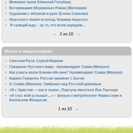
Межевая тропа (Николай Голубош)
Ветеринария (Иеромонах Роман (Матюшин)
Художник с яблоком в руке (Елена Самкова)
Наш класс пошёл в поход. Кошмар педагога
Я санкций жду – за то, что всем народом...
←
2 из 10
→
Новое в медиагалерее
Святыни Руси. Сергей Марнов
Граждане Русского мира - Архимандрит Савва (Мажуко)
Как узнать волю Божию обо мне? Архимандрит Савва (Мажуко)
Каринэ Геворгян. Россия граничит с Богом
О. Савва (Мажуко). Трибунал над Русской церковью
«Я с Христом — как в танке». Парсуна писателя Яна Таксюра
«И глас мой услышат…» – фильм о митрополите Черкасском и
Каневском Феодосии
1 из 10
→