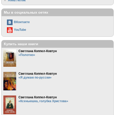
Анна Лелик
Мы в социальных сетях
ВКонтакте
YouTube
Купить наши книги
Светлана Коппел-Ковтун
«Полотно»
Светлана Коппел-Ковтун
«Я думаю по-русски»
Светлана Коппел-Ковтун
«Ксеньюшка, голубка Христова»