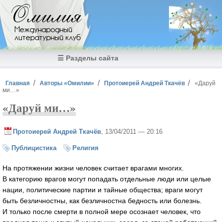
Перейти к основному содержанию
Омилия
Международный
литературный клуб
☰ Разделы сайта
Вы здесь
Главная
Авторы «Омилии»
Протоиерей Андрей Ткачёв
«Даруй
ми…»
«Даруй ми…»
Протоиерей Андрей Ткачёв
, 13/04/2011 — 20:16
Публицистика
Религия
На протяжении жизни человек считает врагами многих.
В категорию врагов могут попадать отдельные люди или целые
нации, политические партии и тайные общества; враги могут
быть безличностны, как безличностна бедность или болезнь.
И только после смерти в полной мере осознает человек, что