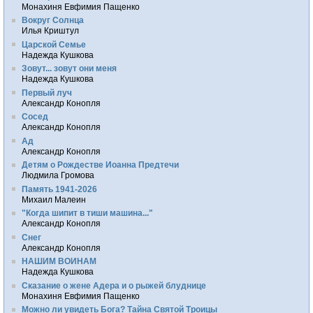
Монахиня Евфимия Пащенко
Вокруг Солнца
Илья Криштул
Царской Семье
Надежда Кушкова
Зовут... зовут они меня
Надежда Кушкова
Первый луч
Александр Конопля
Сосед
Александр Конопля
Ад
Александр Конопля
Детям о Рождестве Иоанна Предтечи
Людмила Громова
Память 1941-2026
Михаил Малеин
"Когда шипит в тиши машина..."
Александр Конопля
Снег
Александр Конопля
НАШИМ ВОИНАМ
Надежда Кушкова
Сказание о жене Адера и о рыжей блуднице
Монахиня Евфимия Пащенко
Можно ли увидеть Бога? Тайна Святой Троицы