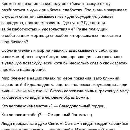
Кроме того, знание своих недугов отбивает всякую охоту
разбираться в чужих ошибках и слабостях. Это знание закрывает
слух для сплетен, связывает язык для осуждения, убивает
злорадство, прогоняет зависть. Где суета? Где погоня
за беззаботностью и удовольствиями? Разве плачущий
о собственном мертвеце способен интересоваться новостями
шоу-бизнеса?
Соблазнительный мир на наших глазах смывает с себя грим
и снимает фальшивую бижутерию, превращаясь из красавицы
в увядшую потаскуху, если хотя бы несколько слез о своих грехах
промыли наше зрение.
Мир блекнет в наших глазах по мере покаяния, зато ближний
вырастает! В идеале для кающегося человека окружающие люди
видны, как живые иконы. Сквозь дорожную пыль и греховную мглу
кающееся око видит в человеке образ Божий.
Кто человеконенавистник? — Самодовольный гордец.
Кто человеколюбец? — Смиренный богомолец.
Люди прекрасны в Духе Святом. Святыми видит людей кающийся
человек, а грешником — одного себя. И это, пожалуй, пред-