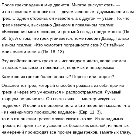
После грехопадения мир двоится. Многое рискует стать —
и по временам становится — двусмысленным. Двусмыслен и сам
грех. С одной стороны, он известен, а с другой — утаен. То, что
грех известен, высказано Давидом в покаянном псалме:
«Беззакония мои я сознаю, и грех мой всегда предо мною» (Пс.
50: 5). А о том, что грех утаивается, тоже говорит Давид, только
в ином псалме: «Кто усмотрит погрешности свои? От тайных
моих очисти меня» (Пс. 18: 13).
Эту двойственность греха мы исповедуем часто, когда каемся
в грехах «вольных и невольных, ведомых и неведомых».
Какие же из грехов более опасны? Первые или вторые?
Опаснее тот грех, который способен рождать из себя прочие
грехи и через это умножаться и распространяться. Лукавый
творцом не является. Он всего лишь — мастер искусных
подделок. И если в отношении Бога и Его творения сказано, что
«из невидимого произошло видимое» (Евр. 11: 3),
то и в отношении грехов можно сказать то же. Из невидимых
грехов, из принятых и усвоенных бесовских мыслей, из ложных
намерений происходят все прочие виды грехов, заметных глазу,