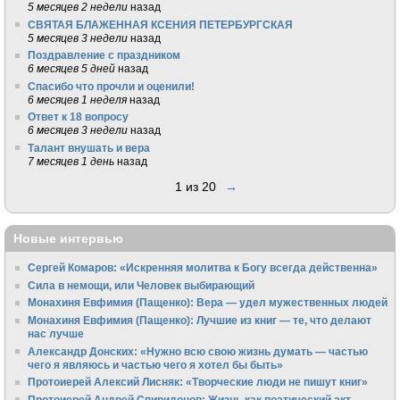
5 месяцев 2 недели
назад
СВЯТАЯ БЛАЖЕННАЯ КСЕНИЯ ПЕТЕРБУРГСКАЯ
5 месяцев 3 недели
назад
Поздравление с праздником
6 месяцев 5 дней
назад
Спасибо что прочли и оценили!
6 месяцев 1 неделя
назад
Ответ к 18 вопросу
6 месяцев 3 недели
назад
Талант внушать и вера
7 месяцев 1 день
назад
1 из 20
→
Новые интервью
Сергей Комаров: «Искренняя молитва к Богу всегда действенна»
Сила в немощи, или Человек выбирающий
Монахиня Евфимия (Пащенко): Вера — удел мужественных людей
Монахиня Евфимия (Пащенко): Лучшие из книг — те, что делают
нас лучше
Александр Донских: «Нужно всю свою жизнь думать — частью
чего я являюсь и частью чего я хотел бы быть»
Протоиерей Алексий Лисняк: «Творческие люди не пишут книг»
Протоиерей Андрей Спиридонов: Жизнь как поэтический акт