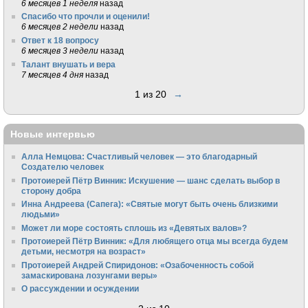
6 месяцев 1 неделя
назад
Спасибо что прочли и оценили!
6 месяцев 2 недели
назад
Ответ к 18 вопросу
6 месяцев 3 недели
назад
Талант внушать и вера
7 месяцев 4 дня
назад
1 из 20
→
Новые интервью
Алла Немцова: Счастливый человек — это благодарный
Создателю человек
Протоиерей Пётр Винник: Искушение — шанс сделать выбор в
сторону добра
Инна Андреева (Сапега): «Святые могут быть очень близкими
людьми»
Может ли море состоять сплошь из «Девятых валов»?
Протоиерей Пётр Винник: «Для любящего отца мы всегда будем
детьми, несмотря на возраст»
Протоиерей Андрей Спиридонов: «Озабоченность собой
замаскирована лозунгами веры»
О рассуждении и осуждении