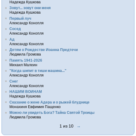
Надежда Кушкова
Зовут... зовут они меня
Надежда Кушкова
Первый луч
Александр Конопля
Сосед
Александр Конопля
Ад
Александр Конопля
Детям о Рождестве Иоанна Предтечи
Людмила Громова
Память 1941-2026
Михаил Малеин
"Когда шипит в тиши машина..."
Александр Конопля
Снег
Александр Конопля
НАШИМ ВОИНАМ
Надежда Кушкова
Сказание о жене Адера и о рыжей блуднице
Монахиня Евфимия Пащенко
Можно ли увидеть Бога? Тайна Святой Троицы
Людмила Громова
1 из 10
→