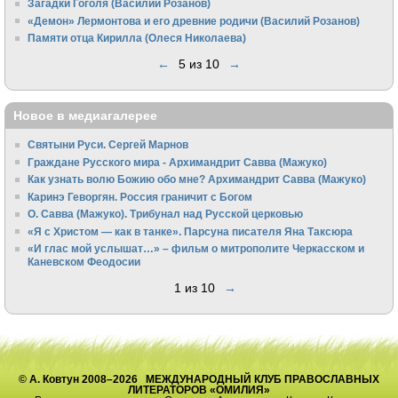
Загадки Гоголя (Василий Розанов)
«Демон» Лермонтова и его древние родичи (Василий Розанов)
Памяти отца Кирилла (Олеся Николаева)
←
5 из 10
→
Новое в медиагалерее
Святыни Руси. Сергей Марнов
Граждане Русского мира - Архимандрит Савва (Мажуко)
Как узнать волю Божию обо мне? Архимандрит Савва (Мажуко)
Каринэ Геворгян. Россия граничит с Богом
О. Савва (Мажуко). Трибунал над Русской церковью
«Я с Христом — как в танке». Парсуна писателя Яна Таксюра
«И глас мой услышат…» – фильм о митрополите Черкасском и
Каневском Феодосии
1 из 10
→
© А. Ковтун 2008–2026 МЕЖДУНАРОДНЫЙ КЛУБ ПРАВОСЛАВНЫХ
ЛИТЕРАТОРОВ «ОМИЛИЯ»