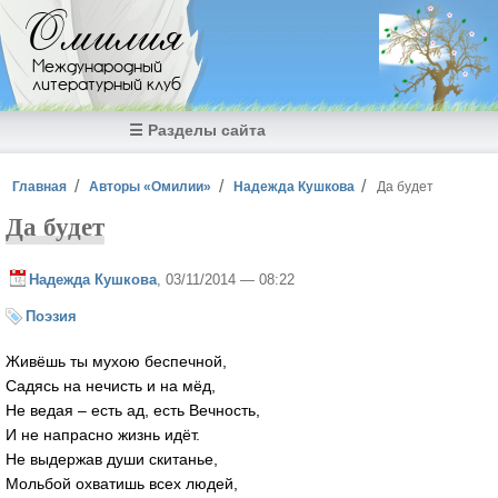
Перейти к основному содержанию
Омилия
Международный
литературный клуб
☰ Разделы сайта
Вы здесь
Главная
Авторы «Омилии»
Надежда Кушкова
Да будет
Да будет
Надежда Кушкова
, 03/11/2014 — 08:22
Поэзия
Живёшь ты мухою беспечной,
Садясь на нечисть и на мёд,
Не ведая – есть ад, есть Вечность,
И не напрасно жизнь идёт.
Не выдержав души скитанье,
Мольбой охватишь всех людей,