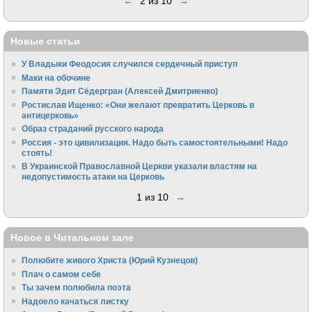
←
2 из 10
→
Новые статьи
У Владыки Феодосия случился сердечный приступ
Маки на обочине
Памяти Эдит Сёдергран (Алексей Дмитриенко)
Ростислав Ищенко: «Они желают превратить Церковь в
антицерковь»
Образ страданий русского народа
Россия - это цивилизация. Надо быть самостоятельными! Надо
стоять!
В Украинской Православной Церкви указали властям на
недопустимость атаки на Церковь
1 из 10
→
Новое в Читальном зале
Полюбите живого Христа (Юрий Кузнецов)
Плач о самом себе
Ты зачем полюбила поэта
Надоело качаться листку