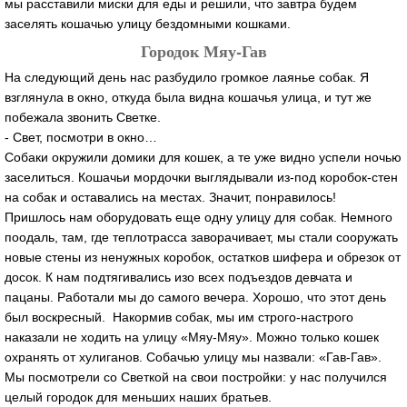
мы расставили миски для еды и решили, что завтра будем
заселять кошачью улицу бездомными кошками.
Городок Мяу-Гав
На следующий день нас разбудило громкое лаянье собак. Я
взглянула в окно, откуда была видна кошачья улица, и тут же
побежала звонить Светке.
- Свет, посмотри в окно…
Собаки окружили домики для кошек, а те уже видно успели ночью
заселиться. Кошачьи мордочки выглядывали из-под коробок-стен
на собак и оставались на местах. Значит, понравилось!
Пришлось нам оборудовать еще одну улицу для собак. Немного
поодаль, там, где теплотрасса заворачивает, мы стали сооружать
новые стены из ненужных коробок, остатков шифера и обрезок от
досок. К нам подтягивались изо всех подъездов девчата и
пацаны. Работали мы до самого вечера. Хорошо, что этот день
был воскресный. Накормив собак, мы им строго-настрого
наказали не ходить на улицу «Мяу-Мяу». Можно только кошек
охранять от хулиганов. Собачью улицу мы назвали: «Гав-Гав».
Мы посмотрели со Светкой на свои постройки: у нас получился
целый городок для меньших наших братьев.