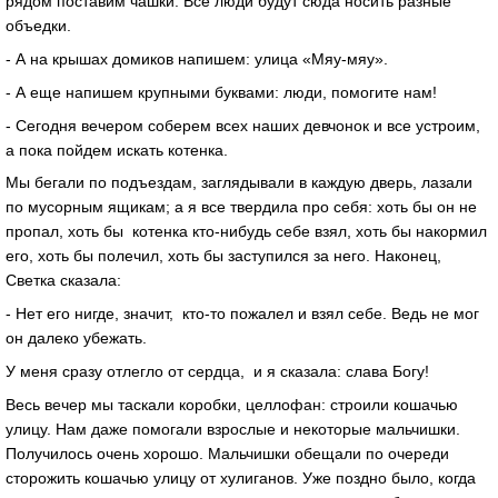
рядом поставим чашки. Все люди будут сюда носить разные
объедки.
- А на крышах домиков напишем: улица «Мяу-мяу».
- А еще напишем крупными буквами: люди, помогите нам!
- Сегодня вечером соберем всех наших девчонок и все устроим,
а пока пойдем искать котенка.
Мы бегали по подъездам, заглядывали в каждую дверь, лазали
по мусорным ящикам; а я все твердила про себя: хоть бы он не
пропал, хоть бы котенка кто-нибудь себе взял, хоть бы накормил
его, хоть бы полечил, хоть бы заступился за него. Наконец,
Светка сказала:
- Нет его нигде, значит, кто-то пожалел и взял себе. Ведь не мог
он далеко убежать.
У меня сразу отлегло от сердца, и я сказала: слава Богу!
Весь вечер мы таскали коробки, целлофан: строили кошачью
улицу. Нам даже помогали взрослые и некоторые мальчишки.
Получилось очень хорошо. Мальчишки обещали по очереди
сторожить кошачью улицу от хулиганов. Уже поздно было, когда