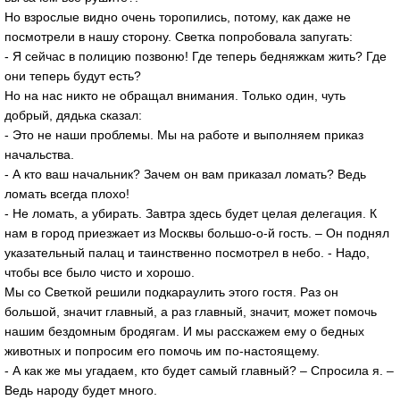
Но взрослые видно очень торопились, потому, как даже не
посмотрели в нашу сторону. Светка попробовала запугать:
- Я сейчас в полицию позвоню! Где теперь бедняжкам жить? Где
они теперь будут есть?
Но на нас никто не обращал внимания. Только один, чуть
добрый, дядька сказал:
- Это не наши проблемы. Мы на работе и выполняем приказ
начальства.
- А кто ваш начальник? Зачем он вам приказал ломать? Ведь
ломать всегда плохо!
- Не ломать, а убирать. Завтра здесь будет целая делегация. К
нам в город приезжает из Москвы большо-о-й гость. – Он поднял
указательный палац и таинственно посмотрел в небо. - Надо,
чтобы все было чисто и хорошо.
Мы со Светкой решили подкараулить этого гостя. Раз он
большой, значит главный, а раз главный, значит, может помочь
нашим бездомным бродягам. И мы расскажем ему о бедных
животных и попросим его помочь им по-настоящему.
- А как же мы угадаем, кто будет самый главный? – Спросила я. –
Ведь народу будет много.