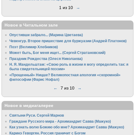
1 из 10
→
Новое в Читальном зале
Опустивши забрало... (Марина Цветаева)
Чевенгур. Второе пришествие для буржуазии (Андрей Платонов)
Поэт (Велимир Хлебников)
Может быть, Бог меня ищет... (Сергей Стратановский)
Праздник Рождества (Олеся Николаева)
Н. Я. Мандельштам: «Свою pоль в жизни я могу опpеделить так: я
была свидетельницей поэзии»
«Прощенный» Ницше? Великопостная апология «скоромной»
философии (Фарис Нофал)
←
7 из 10
→
Новое в медиагалерее
Святыни Руси. Сергей Марнов
Граждане Русского мира - Архимандрит Савва (Мажуко)
Как узнать волю Божию обо мне? Архимандрит Савва (Мажуко)
Каринэ Геворгян. Россия граничит с Богом