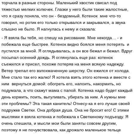
торчала в разные стороны. Маленький хвостик свисал под
тяжестью мелких колючек. Глазки у него были такие жалостные,
что я сразу поняла, что он - бездомный. Котенок мне что-то
говорил, но ротик его только открывался и закрывался, а звука
слышно не было. Я нагнулась к нему и сказала:
- Я взяла бы тебя, но спешу на рисование. Мне некогда… - и
побежала еще быстрее. Котенок видно боялся меня потерять и
пустился за мной. Я оглядывалась, а он все бежал и бежал. Вдруг
посыпал осенний дождь. Я оглянулась еще раз: котенок
съежился и присел, похоже потеряв на меня всякую надежду.
Ветер трепал его взлохмаченную шерстку. Он ежился от холода.
Мне стало так его жалко! Я хотела взять этого котенка и вместе с
ним вернуться домой: обогреть его, напоить, накормить, но
подумала, а что скажут мама с папой. Котенка надо будет каждый
день кормить, поить, выгуливать, убирать за ним. А нужны мне
эти проблемы? Эта такая канитель! Отнесу-ка я его лучше своей
подружке Светки. Она добрая душа. Она не бросит его! С этими
мыслями я взяла котенка и побежала к Светкиному подъезду. Я
очень спешила, и мысли мои были заняты совсем другим,
поэтому я не почувствовала, как дрожало маленькое тельце