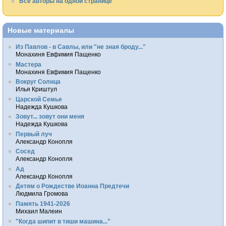
Все авторы на одной странице
Новые материалы
Из Павлов - в Савлы, или "не зная броду..."
Монахиня Евфимия Пащенко
Мастера
Монахиня Евфимия Пащенко
Вокруг Солнца
Илья Криштул
Царской Семье
Надежда Кушкова
Зовут... зовут они меня
Надежда Кушкова
Первый луч
Александр Конопля
Сосед
Александр Конопля
Ад
Александр Конопля
Детям о Рождестве Иоанна Предтечи
Людмила Громова
Память 1941-2026
Михаил Малеин
"Когда шипит в тиши машина..."