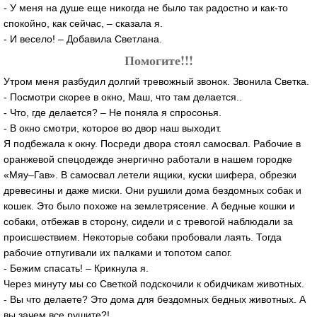
- У меня на душе еще никогда не было так радостно и как-то
спокойно, как сейчас, – сказала я.
- И весело! – Добавила Светлана.
Помогите!!!
Утром меня разбудил долгий тревожный звонок. Звонила Светка.
- Посмотри скорее в окно, Маш, что там делается..
- Что, где делается? – Не поняла я спросонья.
- В окно смотри, которое во двор наш выходит.
Я подбежала к окну. Посреди двора стоял самосвал. Рабочие в
оранжевой спецодежде энергично работали в нашем городке
«Мяу–Гав». В самосвал летели ящики, куски шифера, обрезки
древесины и даже миски. Они рушили дома бездомных собак и
кошек. Это было похоже на землетрясение. А бедные кошки и
собаки, отбежав в сторону, сидели и с тревогой наблюдали за
происшествием. Некоторые собаки пробовали лаять. Тогда
рабочие отпугивали их палками и топотом сапог.
- Бежим спасать! – Крикнула я.
Через минуту мы со Светкой подскочили к обидчикам животных.
- Вы что делаете? Это дома для бездомных бедных животных. А
вы зачем все рушите?!