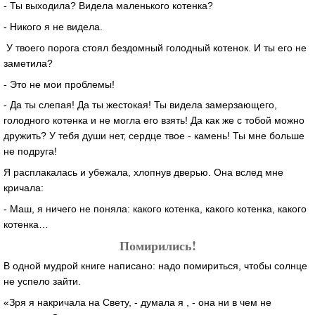
- Ты выходила? Видела маленького котенка?
- Никого я не видела.
У твоего порога стоял бездомный голодный котенок. И ты его не
заметила?
- Это не мои проблемы!
- Да ты слепая! Да ты жестокая! Ты видела замерзающего,
голодного котенка и не могла его взять! Да как же с тобой можно
дружить? У тебя души нет, сердце твое - камень! Ты мне больше
не подруга!
Я расплакалась и убежала, хлопнув дверью. Она вслед мне
кричала:
- Маш, я ничего не поняла: какого котенка, какого котенка, какого
котенка…
Помирились!
В одной мудрой книге написано: надо помириться, чтобы солнце
не успело зайти.
«Зря я накричала на Свету, - думала я , - она ни в чем не