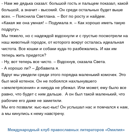
- Нам же дядька сказал: большой гость и пальцем показал, какой
большой, а значит - высокий. Он среди остальных будет выше
всех. – Пояснила Светлана. – Вот по росту и найдем.
«Какая же она умная! – Подумала я. – Как хорошо иметь такую
подругу».
Мы тяжело, но с надеждой вздохнули и с грустью посмотрели на
наш животный городок, от которого вокруг осталась идеальная
чистота. Все кошки и собаки куда-то разбежались. И как им
теперь жить придется?
- Ну, вот теперь все чисто. – Вздохнув, сказала Света.
- А хорошо ли? – Добавила я.
Вдруг мы увидели среди этого порядка маленький комочек. Это
был мой котенок. Он не побоялся нахлынувшего
«землетрясения» и никуда не убежал. Или может, ему было все
равно, что будет с ним дальше. А он был такой маленький, что
рабочие его даже не заметили.
Мы его позвали: кыс-кыс-кыс! Он услышал нас и помчался к нам,
а мы кинулись к нему навстречу.
Международный клуб православных литераторов «Омилия»