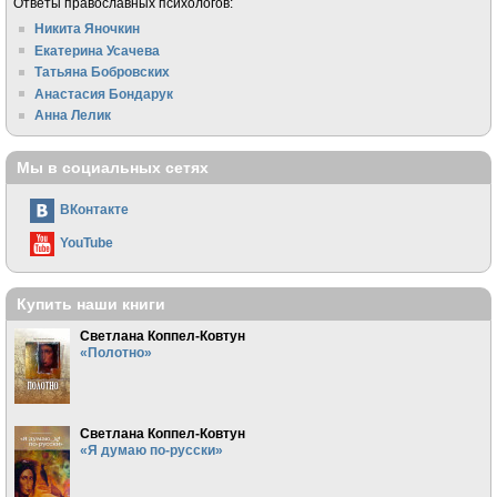
Ответы православных психологов:
Никита Яночкин
Екатерина Усачева
Татьяна Бобровских
Анастасия Бондарук
Анна Лелик
Мы в социальных сетях
ВКонтакте
YouTube
Купить наши книги
Светлана Коппел-Ковтун
«Полотно»
Светлана Коппел-Ковтун
«Я думаю по-русски»