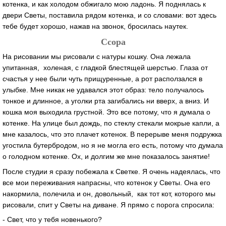
котенка, и как холодом обжигало мою ладонь. Я поднялась к
двери Светы, поставила рядом котенка, и со словами: вот здесь
тебе будет хорошо, нажав на звонок, бросилась наутек.
Ссора
На рисовании мы рисовали с натуры кошку. Она лежала
упитанная, холеная, с гладкой блестящей шерстью. Глаза от
счастья у нее были чуть прищуренные, а рот расползался в
улыбке. Мне никак не удавался этот образ: тело получалось
тонкое и длинное, а уголки рта загибались ни вверх, а вниз. И
кошка моя выходила грустной. Это все потому, что я думала о
котенке. На улице был дождь, по стеклу стекали мокрые капли, а
мне казалось, что это плачет котенок. В перерыве меня подружка
угостила бутербродом, но я не могла его есть, потому что думала
о голодном котенке. Ох, и долгим же мне показалось занятие!
После студии я сразу побежала к Светке. Я очень надеялась, что
все мои переживания напрасны, что котенок у Светы. Она его
накормила, полечила и он, довольный, как тот кот, которого мы
рисовали, спит у Светы на диване. Я прямо с порога спросила:
- Свет, что у тебя новенького?