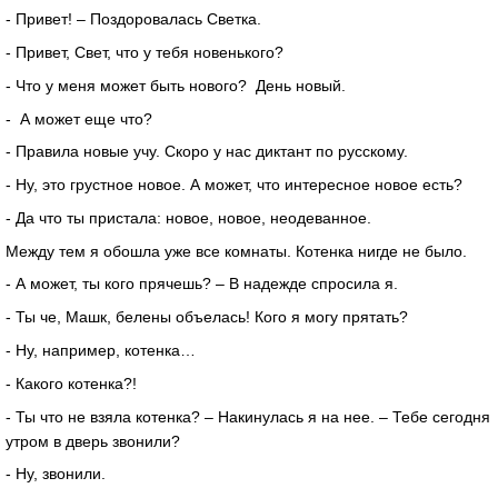
- Привет! – Поздоровалась Светка.
- Привет, Свет, что у тебя новенького?
- Что у меня может быть нового? День новый.
- А может еще что?
- Правила новые учу. Скоро у нас диктант по русскому.
- Ну, это грустное новое. А может, что интересное новое есть?
- Да что ты пристала: новое, новое, неодеванное.
Между тем я обошла уже все комнаты. Котенка нигде не было.
- А может, ты кого прячешь? – В надежде спросила я.
- Ты че, Машк, белены объелась! Кого я могу прятать?
- Ну, например, котенка…
- Какого котенка?!
- Ты что не взяла котенка? – Накинулась я на нее. – Тебе сегодня
утром в дверь звонили?
- Ну, звонили.