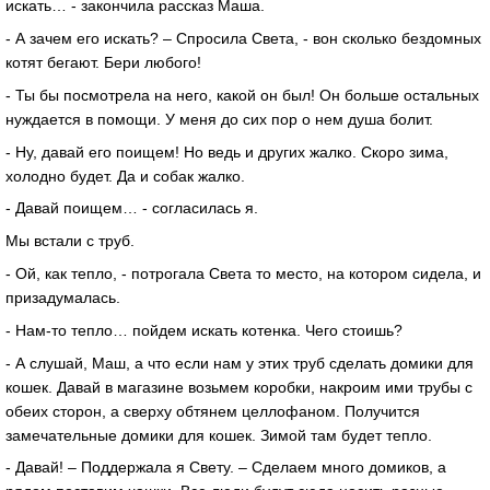
искать… - закончила рассказ Маша.
- А зачем его искать? – Спросила Света, - вон сколько бездомных
котят бегают. Бери любого!
- Ты бы посмотрела на него, какой он был! Он больше остальных
нуждается в помощи. У меня до сих пор о нем душа болит.
- Ну, давай его поищем! Но ведь и других жалко. Скоро зима,
холодно будет. Да и собак жалко.
- Давай поищем… - согласилась я.
Мы встали с труб.
- Ой, как тепло, - потрогала Света то место, на котором сидела, и
призадумалась.
- Нам-то тепло… пойдем искать котенка. Чего стоишь?
- А слушай, Маш, а что если нам у этих труб сделать домики для
кошек. Давай в магазине возьмем коробки, накроим ими трубы с
обеих сторон, а сверху обтянем целлофаном. Получится
замечательные домики для кошек. Зимой там будет тепло.
- Давай! – Поддержала я Свету. – Сделаем много домиков, а