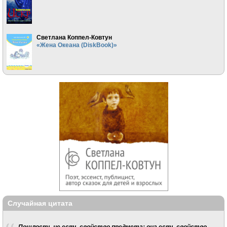
Светлана Коппел-Ковтун
«Жена Океана (DiskBook)»
Случайная цитата
Пошлость не есть свойство предмета: она есть свойство