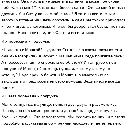
виновата. Она могла и не заметить котенка, а может, он снова
побежал за мной? Какая же я бессовестная! Это со мной нельзя
дружить! А я Свету во всем обвинила! Я хотела все тяготы и
заботы о котенке на Свету сбросить. А сама бы только приходила
к ней и играла с котенком. И такая бы добренькая была…нет, так
нельзя. Надо срочно идти к Свете и извиниться».
И я побежала к подружке.
«И что это с Машкой? – думала Света, - и о каком таком котенке
она мне говорила? А может, с Машей какая беда приключилась?
А я бессовестная не спросила ее об этом? И так грубо с ней
поступила! Может, ей помощь нужна или этому какому-то
котенку? Надо срочно бежать к Машке и внимательно ее
выслушать и предложить ей свою помощь. Ведь вместе всегда
легче».
И Света побежала к подружке.
Мы столкнулись на улице, поняли друг друга и рассмеялись.
Посреди двора мимо цветника и детской площадки тянулись
большие трубы. Это теплотрасса. Мы уселись на них, и я стала
подробно рассказывать об утренней находке: и где теперь его