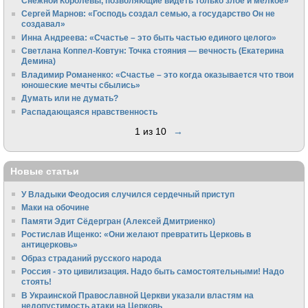
Снежной Королевы, позволяющие видеть только злое и мелкое»
Сергей Марнов: «Господь создал семью, а государство Он не
создавал»
Инна Андреева: «Счастье – это быть частью единого целого»
Светлана Коппел-Ковтун: Точка стояния — вечность (Екатерина
Демина)
Владимир Романенко: «Счастье – это когда оказывается что твои
юношеские мечты сбылись»
Думать или не думать?
Распадающаяся нравственность
1 из 10
→
Новые статьи
У Владыки Феодосия случился сердечный приступ
Маки на обочине
Памяти Эдит Сёдергран (Алексей Дмитриенко)
Ростислав Ищенко: «Они желают превратить Церковь в
антицерковь»
Образ страданий русского народа
Россия - это цивилизация. Надо быть самостоятельными! Надо
стоять!
В Украинской Православной Церкви указали властям на
недопустимость атаки на Церковь