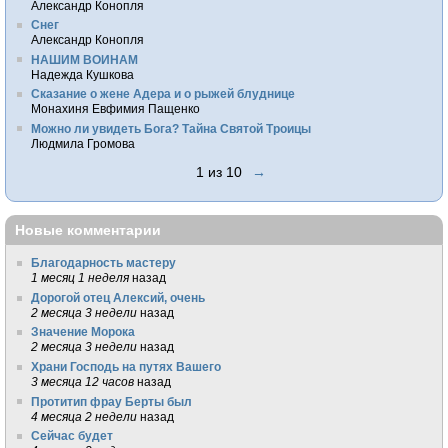
Александр Конопля
Снег
Александр Конопля
НАШИМ ВОИНАМ
Надежда Кушкова
Сказание о жене Адера и о рыжей блуднице
Монахиня Евфимия Пащенко
Можно ли увидеть Бога? Тайна Святой Троицы
Людмила Громова
1 из 10
→
Новые комментарии
Благодарность мастеру
1 месяц 1 неделя
назад
Дорогой отец Алексий, очень
2 месяца 3 недели
назад
Значение Морока
2 месяца 3 недели
назад
Храни Господь на путях Вашего
3 месяца 12 часов
назад
Протитип фрау Берты был
4 месяца 2 недели
назад
Сейчас будет