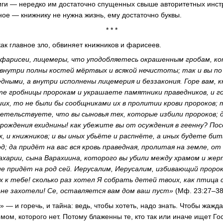
иги — нередко им достаточно спущенных свыше авторитетных инст
ное — книжнику не нужна жизнь, ему достаточно буквы.
* * *
как главное зло, обвиняет книжников и фарисеев.
и фарисеи, лицемеры, что уподобляетесь окрашенным гробам, к
 внутри полны костей мёртвых и всякой нечистоты; так и вы п
дными, а внутри исполнены лицемерия и беззакония. Горе вам, к
е гробницы пророкам и украшаете памятники праведников, и г
ших, то не были бы сообщниками их в пролитии крови пророков;
детельствуете, что вы сыновья тех, которые избили пророков;
рождения ехиднины! как убежите вы от осуждения в геенну? Пос
х, и книжников; и вы иных убьёте и распнёте, а иных будете бит
од; да придёт на вас вся кровь праведная, пролитая на земле, от
Захарии, сына Варахиина, которого вы убили между храмом и же
ие придёт на род сей. Иерусалим, Иерусалим, избивающий проро
 к тебе! сколько раз хотел Я собрать детей твоих, как птица
ы не захотели! Се, оставляется вам дом ваш пуст»
(Мф. 23:27–38
» — и горечь, и тайна: ведь, чтобы хотеть, надо знать. Чтобы жажд
ом, которого нет. Потому блаженны те, кто так или иначе ищет Го