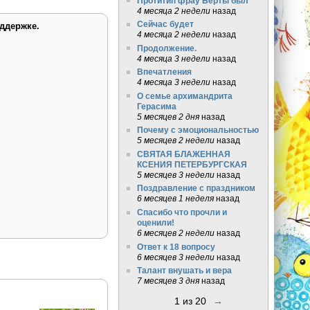
Протитип фрау Берты был
4 месяца 2 недели
назад
Сейчас будет
ддержке.
4 месяца 2 недели
назад
Продолжение.
4 месяца 3 недели
назад
Впечатления
4 месяца 3 недели
назад
О семье архимандрита
Герасима
5 месяцев 2 дня
назад
Почему с эмоциональностью
5 месяцев 2 недели
назад
СВЯТАЯ БЛАЖЕННАЯ
КСЕНИЯ ПЕТЕРБУРГСКАЯ
5 месяцев 3 недели
назад
Поздравление с праздником
6 месяцев 1 неделя
назад
Спасибо что прочли и
оценили!
6 месяцев 2 недели
назад
Ответ к 18 вопросу
6 месяцев 3 недели
назад
Талант внушать и вера
7 месяцев 3 дня
назад
1 из 20
→