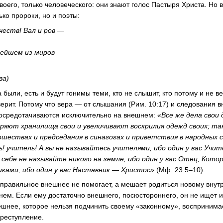
воего, только человеческого: они знают голос Пастыря Христа. Но в
ько пророки, но и поэты:
еств! Вал и ров —
нейшем из миров
ва)
ыли, есть и будут гонимы теми, кто не слышит, кто потому и не ве
верит. Потому что вера — от слышания (Рим. 10:17) и следования в
осредотачиваются исключительно на внешнем:
«Все же дела свои
иряют хранилища свои и увеличивают воскрилия одежд своих; т
ршествах и председания в синагогах и приветствия в народных 
ь! учитель! А вы не называйтесь учителями, ибо один у вас Учи
себе не называйте никого на земле, ибо один у вас Отец, Котор
ками, ибо один у вас Наставник — Христос»
(Мф. 23:5–10).
, правильное внешнее не помогает, а мешает родиться новому внут
нем. Если ему достаточно внешнего, посюстороннего, он не ищет 
ешнее, которое нельзя подчинить своему «законному», воспринимает
реступление.