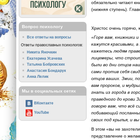
обязательно читают кн
(нижняя ступень). Глав
Вопрос психологу
Христос очень горячо, 
«Горе вам, книжники 
Все ответы на вопросы
кажутся красивыми, а
Ответы православных психологов:
кажетесь людям праве
Никита Яночкин
лицемеры, что строит
Екатерина Усачева
Татьяна Бобровских
были во дни отцов на
Анастасия Бондарук
сами против себя сви
Анна Лелик
отцов ваших. Змии, по
вам пророков, и мудры
Мы в социальных сетях
гнать из города в гор
праведного до крови 
ВКонтакте
говорю вам, что всё с
YouTube
побивающий посланных
своих под крылья, и в
В этом «вы не захотели
представление о желаем