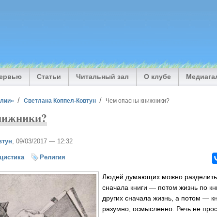
тервью
Статьи
Читальный зал
О клубе
Медиага
илии»
Светлана Коппел-Ковтун
Чем опасны книжники?
нижники?
втун
, 09/03/2017 — 12:32
цистика
Религия
Людей думающих можно разделить 
сначала книги — потом жизнь по кни
других сначала жизнь, а потом — 
разумно, осмысленно. Речь не прос