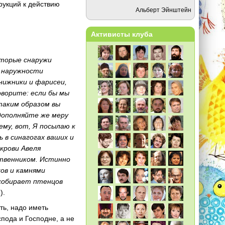
рукций к действию
Альберт Эйнштейн
Активисты клуба
оторые снаружи
о наружности
нижники и фарисеи,
оворите: если бы мы
 таким образом вы
 дополняйте же меру
ему, вот, Я посылаю к
ь в синагогах ваших и
 крови Авеля
ртвенником. Истинно
ков и камнями
 собирает птенцов
).
ать, надо иметь
спода и Господне, а не