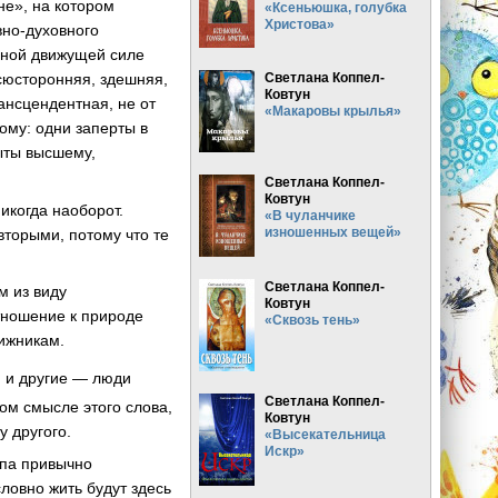
не», на котором
«Ксеньюшка, голубка
Христова»
вно-духовного
вной движущей силе
осюсторонняя, здешняя,
Светлана Коппел-
Ковтун
ансцендентная, не от
«Макаровы крылья»
гому: одни заперты в
рыты высшему,
Светлана Коппел-
Ковтун
икогда наоборот.
«В чуланчике
изношенных вещей»
вторыми, потому что те
Светлана Коппел-
м из виду
Ковтун
отношение к природе
«Сквозь тень»
ижникам.
, и другие — люди
Светлана Коппел-
ом смысле этого слова,
Ковтун
у другого.
«Высекательница
Искр»
ипа привычно
ловно жить будут здесь