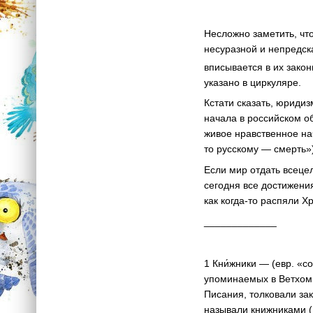
Несложно заметить, чт
несуразной и непредск
вписывается в их закон
указано в циркуляре.
Кстати сказать, юриди
начала в российском о
живое нравственное на
то русскому — смерть»
Если мир отдать всеце
сегодня все достижени
как когда-то распяли Х
_____________
1 Кни́жники — (евр. «
упоминаемых в Ветхом 
Писания, толковали за
называли книжниками (