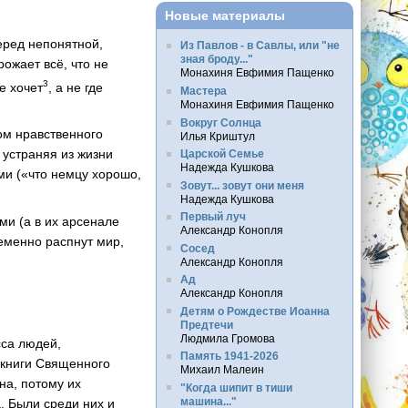
Новые материалы
еред непонятной,
Из Павлов - в Савлы, или "не
зная броду..."
ожает всё, что не
Монахиня Евфимия Пащенко
3
е хочет
, а не где
Мастера
Монахиня Евфимия Пащенко
Вокруг Солнца
ом нравственного
Илья Криштул
 устраняя из жизни
Царской Семье
Надежда Кушкова
ми («что немцу хорошо,
Зовут... зовут они меня
Надежда Кушкова
Первый луч
ми (а в их арсенале
Александр Конопля
ременно распнут мир,
Сосед
Александр Конопля
Ад
Александр Конопля
Детям о Рождестве Иоанна
Предтечи
Людмила Громова
сса людей,
Память 1941-2026
 книги Священного
Михаил Малеин
на, потому их
"Когда шипит в тиши
машина..."
. Были среди них и