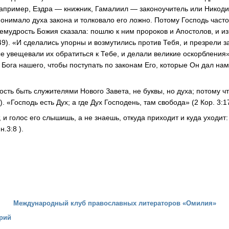
например, Ездра — книжник, Гамалиил — законоучитель или Никод
онимало духа закона и толковало его ложно. Потому Господь часто
емудрость Божия сказала: пошлю к ним пророков и Апостолов, и из 
:49). «И сделались упорны и возмутились против Тебя, и презрели з
е увещевали их обратиться к Тебе, и делали великие оскорбления»
Бога нашего, чтобы поступать по законам Его, которые Он дал нам
сть быть служителями Нового Завета, не буквы, но духа; потому что
). «Господь есть Дух; а где Дух Господень, там свобода» (2 Кор. 3:17
, и голос его слышишь, а не знаешь, откуда приходит и куда уходит:
.3:8 ).
Международный клуб православных литераторов «Омилия»
рий