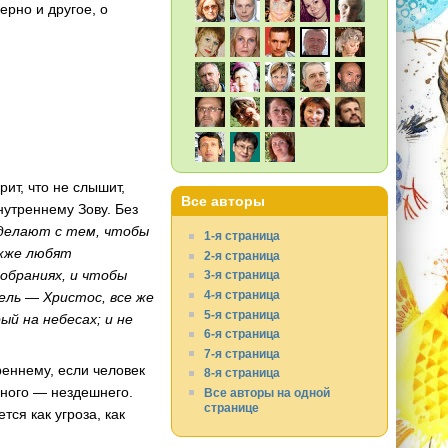
ерно и другое, о
рит, что не слышит,
Все авторы
нутреннему Зову. Без
 делают с тем, чтобы
1-я страница
акже любят
2-я страница
собраниях, и чтобы
3-я страница
4-я страница
тель — Христос, все же
5-я страница
ый на небесах; и не
6-я страница
7-я страница
реннему, если человек
8-я страница
иного — нездешнего.
Все авторы на одной
странице
ся как угроза, как