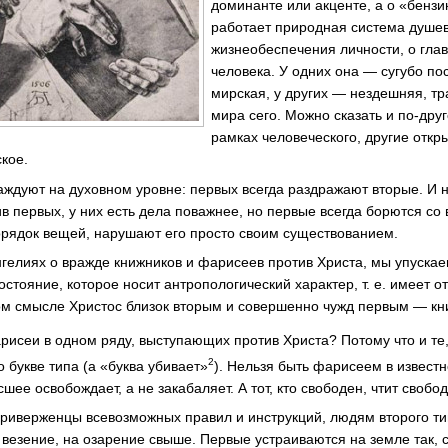
доминанте или акценте, а о «бензи
работает природная система душе
жизнеобеспечения личности, о гла
человека. У одних она — сугубо п
мирская, у других — нездешняя, тр
мира сего. Можно сказать и по-дру
рамках человеческого, другие отк
кое.
аждуют на духовном уровне: первых всегда раздражают вторые. И н
 первых, у них есть дела поважнее, но первые всегда борются со 
орядок вещей, нарушают его просто своим существованием.
нгелиях о вражде книжников и фарисеев против Христа, мы упускае
стояние, которое носит антропологический характер, т. е. имеет 
ом смысле Христос близок вторым и совершенно чужд первым — кн
рисеи в одном ряду, выступающих против Христа? Потому что и те
2
 букве типа (а «буква убивает»
). Нельзя быть фарисеем в известн
шее освобождает, а не закабаляет. А тот, кто свободен, чтит свобод
риверженцы всевозможных правил и инструкций, людям второго т
 везение, на озарение свыше. Первые устраиваются на земле так, с