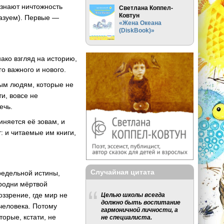
(знают ничтожность
Светлана Коппел-
Ковтун
казуем). Первые —
«Жена Океана
(DiskBook)»
ако взгляд на историю,
о важного и нового.
ым людям, которые не
и, вовсе не
ечь.
иняется её зовам, и
: и читаемые им книги,
Случайная цитата
редельной истины,
сродни мёртвой
ззрение, где мир не
Целью школы всегда
должно быть воспитание
 человека. Потому
гармоничной личности, а
орые, кстати, не
не специалиста.