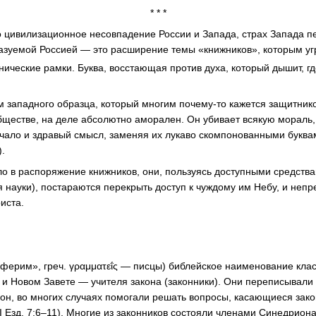
* * *
о цивилизационное несовпадение России и Запада, страх Запада п
азуемой Россией — это расширение темы «книжников», которым угр
нические рамки. Буква, восстающая против духа, который дышит, гд
зм западного образца, который многим почему-то кажется защитник
бществе, на деле абсолютно аморален. Он убивает всякую мораль,
чало и здравый смысл, заменяя их лукаво скомпонованными буква
).
ло в распоряжение книжников, они, пользуясь доступными средства
я науки), постараются перекрыть доступ к чуждому им Небу, и неп
риста.
соферим», греч. γραμματεΐς — писцы) библейское наименование кла
и Новом Завете — учителя закона (законники). Они переписывали
кон, во многих случаях помогали решать вопросы, касающиеся зако
I Езд. 7:6–11). Многие из законников состояли членами Синедриона