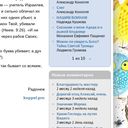
Александр Конопля
им — учитель Израилев,
Снег
 и сильно обличал их
Александр Конопля
них одних убьют, а
НАШИМ ВОИНАМ
Надежда Кушкова
акон Твой, убивали
Сказание о жене Адера и о
 (Неем. 9:26). «И не
рыжей блуднице
 через рабов Своих,
Монахиня Евфимия Пащенко
Можно ли увидеть Бога?
Тайна Святой Троицы
Людмила Громова
 буква убивает, а дух
).
1 из 10
→
 так бывает со всяким,
Новые комментарии
Благодарность мастеру
1 месяц 1 неделя
назад
Радонеж
Дорогой отец Алексий, очень
koppel.pro
2 месяца 3 недели
назад
Значение Морока
2 месяца 3 недели
назад
Храни Господь на путях
Вашего
3 месяца 1 день
назад