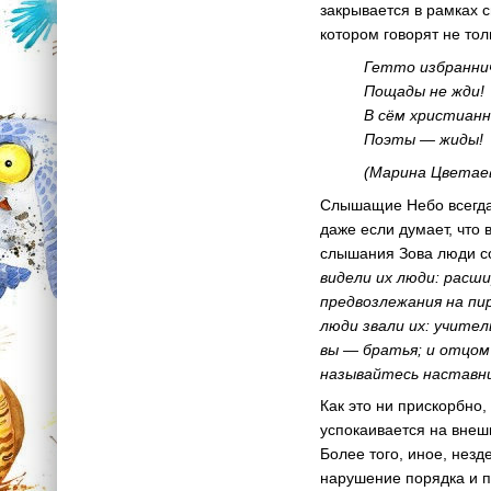
закрывается в рамках с
котором говорят не тол
Гетто избраннич
Пощады не жди!
В сём христиан
Поэты — жиды!
(Марина Цветае
Слышащие Небо всегда б
даже если думает, что 
слышания Зова люди с
видели их люди: расш
предвозлежания на пи
люди звали их: учител
вы — братья; и отцом 
называйтесь наставни
Как это ни прискорбно
успокаивается на внеш
Более того, иное, незд
нарушение порядка и п