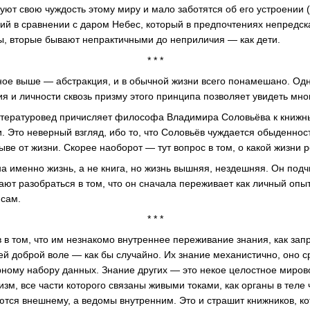
уют свою чуждость этому миру и мало заботятся об его устроении 
лий в сравнении с даром Небес, который в предпочтениях непредс
ы, вторые бывают непрактичными до неприличия — как дети.
* * *
ное выше — абстракция, и в обычной жизни всего понамешано. Одн
я и личности сквозь призму этого принципа позволяет увидеть мног
литературовед причисляет философа Владимира Соловьёва к книжн
. Это неверный взгляд, ибо то, что Соловьёв чуждается обыденност
ыве от жизни. Скорее наоборот — тут вопрос в том, о какой жизни р
а именно жизнь, а не книга, но жизнь вышняя, нездешняя. Он подч
ают разобраться в том, что он сначала переживает как личный опыт
 сам.
* * *
 в том, что им незнакомо внутреннее переживание знания, как зап
й доброй воле — как бы случайно. Их знание механистично, оно 
му набору данных. Знание других — это некое целостное мирово
зм, все части которого связаны живыми токами, как органы в теле
тся внешнему, а ведомы внутренним. Это и страшит книжников, кот