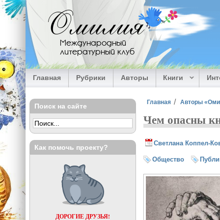
Перейти к основному содержанию
Омилия
Международный
литературный клуб
Главная
Рубрики
Авторы
Книги
Ин
Вы здесь
Главная
Авторы «Ом
Поиск на сайте
Чем опасны к
Светлана Коппел-Ко
Как помочь проекту?
Общество
Публи
ДОРОГИЕ ДРУЗЬЯ!