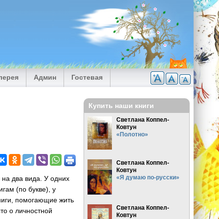
лерея
Админ
Гостевая
Купить наши книги
Светлана Коппел-
Ковтун
«Полотно»
Светлана Коппел-
Ковтун
«Я думаю по-русски»
на два вида. У одних
гам (по букве), у
книги, помогающие жить
Светлана Коппел-
то о личностной
Ковтун