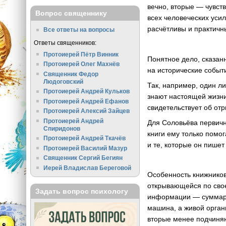
вечно, вторые — чувств
Вопрос священнику
всех человеческих уси
расчётливы и практичн
Все ответы на вопросы
Ответы священников:
Протоиерей Пётр Винник
Понятное дело, сказан
Протоиерей Олег Махнёв
на исторические событи
Священник Федор
Людоговский
Так, например, один 
Протоиерей Андрей Кульков
знают настоящей жизни
Протоиерей Андрей Ефанов
свидетельствует об отр
Протоиерей Алексий Зайцев
Протоиерей Андрей
Для Соловьёва первичн
Спиридонов
книги ему только помог
Протоиерей Андрей Ткачёв
и те, которые он пишет
Протоиерей Василий Мазур
Священник Сергий Бегиян
Иерей Владислав Береговой
Особенность книжников
открывающейся по свое
Задать вопрос психологу
информации — суммарно
машина, а живой органи
вторые менее подчиняю