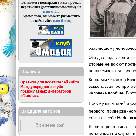
Вы можете поддержать наш проект,
перечислив доступную вам сумму на
наш счёт.
Кроме того, вы можете разместить
на своём сайте
наш баннер.
озаряющему человечес
Эти два вида людей вр
Вторые не воюют против
не вписываются в их п
Правила
Когда мы читаем в Ева
Правила для посетителей сайта
вышеназванное противо
Международного клуба
православных литераторов
человека вообще. В эт
«Омилия»
1
Почему книжники
и фа
первого, приверженного
Вход для авторов
слыша в себе Небо: выс
Войти на сайт
Люди первого типа — п
полагаться на случай и