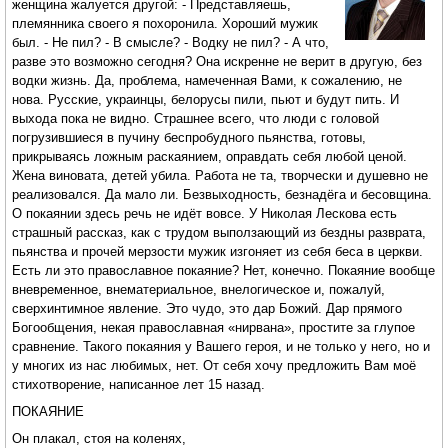
женщина жалуется другой: - Представляешь,
племянника своего я похоронила. Хороший мужик
был. - Не пил? - В смысле? - Водку не пил? - А что,
разве это возможно сегодня? Она искренне не верит в другую, без
водки жизнь. Да, проблема, намеченная Вами, к сожалению, не
нова. Русские, украинцы, белорусы пили, пьют и будут пить. И
выхода пока не видно. Страшнее всего, что люди с головой
погрузившиеся в пучину беспробудного пьянства, готовы,
прикрываясь ложным раскаянием, оправдать себя любой ценой.
Жена виновата, детей убила. Работа не та, творчески и душевно не
реализовался. Да мало ли. Безвыходность, безнадёга и бесовщина.
О покаянии здесь речь не идёт вовсе. У Николая Лескова есть
страшный рассказ, как с трудом выползающий из бездны разврата,
пьянства и прочей мерзости мужик изгоняет из себя беса в церкви.
Есть ли это православное покаяние? Нет, конечно. Покаяние вообще
вневременное, внематериальное, внелогическое и, пожалуй,
сверхинтимное явление. Это чудо, это дар Божий. Дар прямого
Богообщения, некая православная «нирвана», простите за глупое
сравнение. Такого покаяния у Вашего героя, и не только у него, но и
у многих из нас любимых, нет. От себя хочу предложить Вам моё
стихотворение, написанное лет 15 назад.
ПОКАЯНИЕ
Он плакал, стоя на коленях,