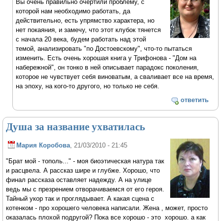
Вы очень правильно очертили проблему, с
которой нам необходимо работать, да
действительно, есть упрямство характера, но
нет покаяния, и замечу, что этот клубок тянется
с начала 20 века, будем работать над этой
темой, анализировать "по Достоевскому", что-то пытаться
изменить. Есть очень хорошая книга у Трифонова - "Дом на
набережной", он тонко в ней описывает парадокс поколения,
которое не чувствует себя виноватым, а сваливает все на время,
на эпоху, на кого-то другого, но только не себя.
ответить
Душа за название ухватилась
Мария Коробова
, 21/03/2010 - 21:45
"Брат мой - тополь..." - моя биоэтическая натура так
и расцвела. А рассказ шире и глубже. Хорошо, что
финал рассказа оставляет надежду. А на улице
ведь мы с презрением отворачиваемся от его героя.
Тайный укор так и проглядывает. А какая сцена с
котенком - про хорошего человека написали. Жена , может, просто
оказалась плохой подругой? Пока все хорошо - это хорошо. а как