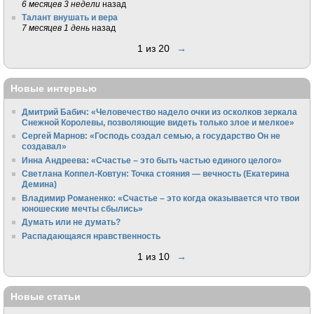
6 месяцев 3 недели
назад
Талант внушать и вера
7 месяцев 1 день
назад
1 из 20
→
Новые интервью
Дмитрий Бабич: «Человечество надело очки из осколков зеркала
Снежной Королевы, позволяющие видеть только злое и мелкое»
Сергей Марнов: «Господь создал семью, а государство Он не
создавал»
Инна Андреева: «Счастье – это быть частью единого целого»
Светлана Коппел-Ковтун: Точка стояния — вечность (Екатерина
Демина)
Владимир Романенко: «Счастье – это когда оказывается что твои
юношеские мечты сбылись»
Думать или не думать?
Распадающаяся нравственность
1 из 10
→
Новые статьи