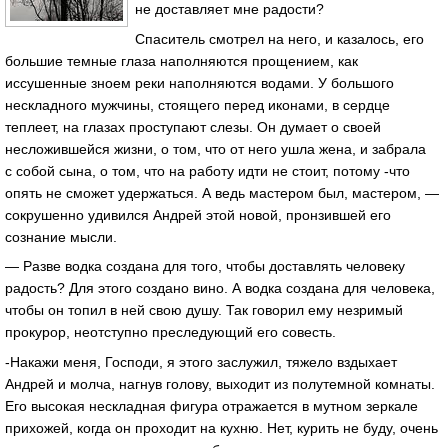
не доставляет мне радости?
Спаситель смотрел на него, и казалось, его
большие темные глаза наполняются прощением, как
иссушенные зноем реки наполняются водами. У большого
нескладного мужчины, стоящего перед иконами, в сердце
теплеет, на глазах проступают слезы. Он думает о своей
несложившейся жизни, о том, что от него ушла жена, и забрала
с собой сына, о том, что на работу идти не стоит, потому -что
опять не сможет удержаться. А ведь мастером был, мастером, —
сокрушенно удивился Андрей этой новой, пронзившей его
сознание мысли.
— Разве водка создана для того, чтобы доставлять человеку
радость? Для этого создано вино. А водка создана для человека,
чтобы он топил в ней свою душу. Так говорил ему незримый
прокурор, неотступно преследующий его совесть.
-Накажи меня, Господи, я этого заслужил, тяжело вздыхает
Андрей и молча, нагнув голову, выходит из полутемной комнаты.
Его высокая нескладная фигура отражается в мутном зеркале
прихожей, когда он проходит на кухню. Нет, курить не буду, очень