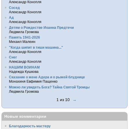
Александр Конопля
Сосед
Александр Конопля
Ад
Александр Конопля
Детям о Рождестве Иоанна Предтечи
Людмила Громова
Память 1941-2026
Михаил Малеин
"Когда шипит в тиши машина..."
Александр Конопля
Снег
Александр Конопля
НАШИМ ВОИНАМ
Надежда Кушкова
Сказание о жене Адера и о рыжей блуднице
Монахиня Евфимия Пащенко
Можно ли увидеть Бога? Тайна Святой Троицы
Людмила Громова
1 из 10
→
Новые комментарии
Благодарность мастеру