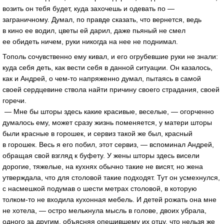
возить он тебя будет, куда захочешь и одевать по —
заграничному. Думал, по правде сказать, что вернется, ведь
в кино ее водил, цветы ей дарил, даже пьяный не смел
ее обидеть ничем, руки никогда на нее не поднимал.
Тополь сочувственно ему кивал, и его огрубевшие руки не знали:
куда себя деть, как вести себя в данной ситуации. Он казалось,
как и Андрей, о чем-то напряженно думал, пытаясь в самой
своей сердцевине ствола найти причину своего страдания, своей
горечи.
— Мне бы шторы здесь какие красивые, веселые, — огорченно
думалось ему, может сразу жизнь поменяется, у матери шторы
были красные в горошек, и сервиз такой же был, красный
в горошек. Весь я его побил, этот сервиз, — вспоминал Андрей,
обращая свой взгляд к буфету. У жены шторы здесь висели
дорогие, тяжелые, на кухнях обычно такие не висят, но жена
утверждала, что для столовой такие подходят. Тут он усмехнулся,
с насмешкой подумав о шести метрах столовой, в которую
толком-то не входила кухонная мебель. И детей рожать она мне
не хотела, — остро мелькнула мысль в голове, двоих убрала,
одного за другим, объясняя опешившему их отцу, что нельзя же