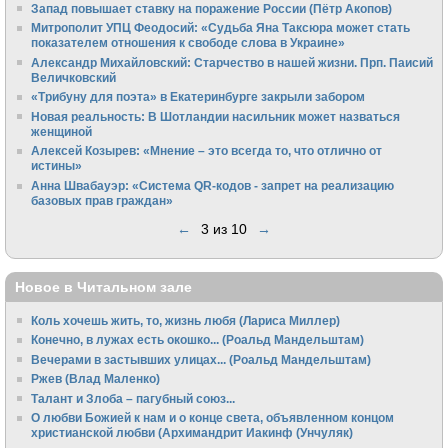
Запад повышает ставку на поражение России (Пётр Акопов)
Митрополит УПЦ Феодосий: «Судьба Яна Таксюра может стать
показателем отношения к свободе слова в Украине»
Алек­сандр Михайловский: Старчество в нашей жизни. Прп. Паисий
Величковский
«Трибуну для поэта» в Екатеринбурге закрыли забором
Новая реальность: В Шотландии насильник может назваться
женщиной
Алексей Козырев: «Мнение – это всегда то, что отлично от
истины»
Анна Швабауэр: «Система QR-кодов - запрет на реализацию
базовых прав граждан»
←
3 из 10
→
Новое в Читальном зале
Коль хочешь жить, то, жизнь любя (Лариса Миллер)
Конечно, в лужах есть окошко... (Роальд Мандельштам)
Вечерами в застывших улицах... (Роальд Мандельштам)
Ржев (Влад Маленко)
Талант и Злоба – пагубный союз...
О любви Божией к нам и о конце света, объявленном концом
христианской любви (Архимандрит Иакинф (Унчуляк)