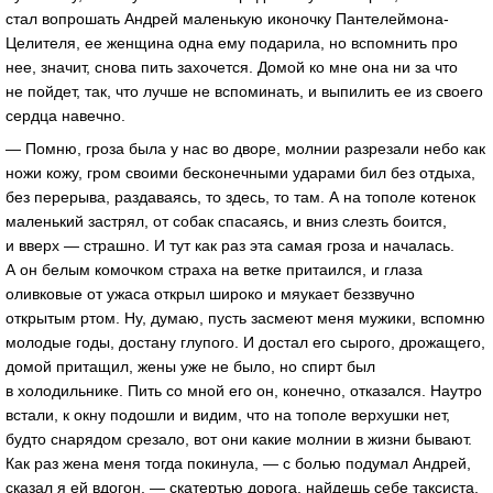
стал вопрошать Андрей маленькую иконочку Пантелеймона-
Целителя, ее женщина одна ему подарила, но вспомнить про
нее, значит, снова пить захочется. Домой ко мне она ни за что
не пойдет, так, что лучше не вспоминать, и выпилить ее из своего
сердца навечно.
— Помню, гроза была у нас во дворе, молнии разрезали небо как
ножи кожу, гром своими бесконечными ударами бил без отдыха,
без перерыва, раздаваясь, то здесь, то там. А на тополе котенок
маленький застрял, от собак спасаясь, и вниз слезть боится,
и вверх — страшно. И тут как раз эта самая гроза и началась.
А он белым комочком страха на ветке притаился, и глаза
оливковые от ужаса открыл широко и мяукает беззвучно
открытым ртом. Ну, думаю, пусть засмеют меня мужики, вспомню
молодые годы, достану глупого. И достал его сырого, дрожащего,
домой притащил, жены уже не было, но спирт был
в холодильнике. Пить со мной его он, конечно, отказался. Наутро
встали, к окну подошли и видим, что на тополе верхушки нет,
будто снарядом срезало, вот они какие молнии в жизни бывают.
Как раз жена меня тогда покинула, — с болью подумал Андрей,
сказал я ей вдогон, — скатертью дорога, найдешь себе таксиста,