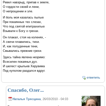
Ревел навзрыд, припав к земле,
О гордости своей и лени,
О непрощении и зле.
И боль моя казалась пылью
При покаянных тех слезах,
Что под святой епитрахилью
Взывали к Богу о грехах.
Он плакал, стоя на коленях, -
А свечи плавились, тихи.
И, как полуденные тени,
Смывались прежние грехи.
Здесь тайна явлена незримо:
Всесилен покаянья дух.
И шелест крыльев Херувима
Под куполом раздался вдруг.
ответить
Спасибо, Олег...
Наталья Трясцина
, 26/03/2010 - 04:03