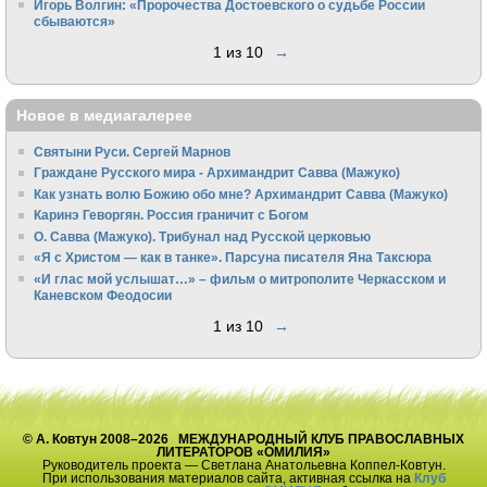
Игорь Волгин: «Пророчества Достоевского о судьбе России
сбываются»
1 из 10
→
Новое в медиагалерее
Святыни Руси. Сергей Марнов
Граждане Русского мира - Архимандрит Савва (Мажуко)
Как узнать волю Божию обо мне? Архимандрит Савва (Мажуко)
Каринэ Геворгян. Россия граничит с Богом
О. Савва (Мажуко). Трибунал над Русской церковью
«Я с Христом — как в танке». Парсуна писателя Яна Таксюра
«И глас мой услышат…» – фильм о митрополите Черкасском и
Каневском Феодосии
1 из 10
→
© А. Ковтун 2008–2026 МЕЖДУНАРОДНЫЙ КЛУБ ПРАВОСЛАВНЫХ
ЛИТЕРАТОРОВ «ОМИЛИЯ»
Руководитель проекта — Светлана Анатольевна Коппел-Ковтун.
При использования материалов сайта, активная ссылка на
Клуб