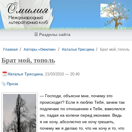
Перейти к основному содержанию
Омилия
Международный
литературный клуб
☰ Разделы сайта
Вы здесь
Главная
Авторы «Омилии»
Наталья Трясцина
Брат мой, тополь
Брат мой, тополь
Наталья Трясцина
, 21/03/2010 — 20:40
Проза
— Господи, объясни мне, почему это
происходит? Если я люблю Тебя, зачем так
подличаю по отношению к Тебе, взмолился
он, падая на колени перед иконами. Ведь
я не хочу, абсолютно не хочу грешить,
почему же я делаю то, что не хочу и то, что