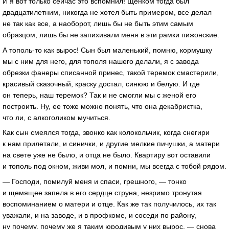
И я вот только сейчас это вспомнил! Щенком тогда был
двадцатилетним, никогда не хотел быть примером, все делал
не так как все, а наоборот, лишь бы не быть этим самым
образцом, лишь бы не запихивали меня в эти рамки пижонские.
А тополь-то как вырос! Сын был маленький, помню, кормушку
мы с ним для него, для тополя нашего делали, я с завода
обрезки фанеры списанной принес, такой теремок смастерили,
красивый сказочный, краску достал, синюю и белую. И где
он теперь, наш теремок? Так и не смогли мы с женой его
построить. Ну, ее тоже можно понять, что она декабристка,
что ли, с алкоголиком мучиться.
Как сын смеялся тогда, звонко как колокольчик, когда снегири
к нам прилетали, и синички, и другие мелкие пичушки, а матери
на свете уже не было, и отца не было. Квартиру вот оставили
и тополь под окном, живи мол, и помни, мы всегда с тобой рядом.
— Господи, помилуй меня и спаси, грешного, — тонко
и щемящее запела в его сердце струна, незримо тронутая
воспоминанием о матери и отце. Как же так получилось, их так
уважали, и на заводе, и в профкоме, и соседи по району,
ну почему, почему же я таким юродивым у них вырос, — снова