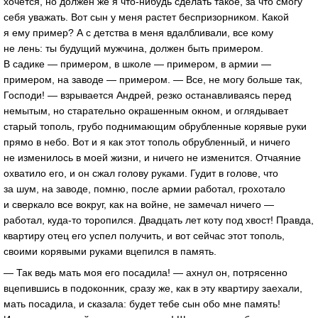
хочется, но должен же я что-нибудь сделать такое, за что смогу
себя уважать. Вот сын у меня растет беспризорником. Какой
я ему пример? А с детства в меня вдалбливали, все кому
не лень: ты будущий мужчина, должен быть примером.
В садике — примером, в школе — примером, в армии —
примером, на заводе — примером. — Все, не могу больше так,
Господи! — взрывается Андрей, резко останавливаясь перед
немытым, но старательно окрашенным окном, и оглядывает
старый тополь, грубо поднимающим обрубленные корявые руки
прямо в небо. Вот и я как этот тополь обрубленный, и ничего
не изменилось в моей жизни, и ничего не изменится. Отчаяние
охватило его, и он сжал голову руками. Гудит в голове, что
за шум, на заводе, помню, после армии работал, грохотало
и сверкало все вокруг, как на войне, не замечал ничего —
работал, куда-то торопился. Двадцать лет коту под хвост! Правда,
квартиру отец его успел получить, и вот сейчас этот тополь,
своими корявыми руками вцепился в память.
— Так ведь мать моя его посадила! — ахнул он, потрясенно
вцепившись в подоконник, сразу же, как в эту квартиру заехали,
мать посадила, и сказала: будет тебе сын обо мне память!