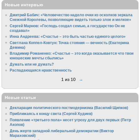
Новые интервью
Дмитрий Бабич: «Человечество надело очки из осколков зеркала
Снежной Королевы, позволяющие видеть только злое и мелкое»
Сергей Марнов: «Господь создал семью, а государство Он не
создавал»
Инна Андреева: «Счастье – это быть частью единого целого»
Светлана Коппел-Ковтун: Точка стояния — вечность (Екатерина
Демина)
Владимир Романенко: «Счастье – это когда оказывается что твои
юношеские мечты сбылись»
Думать или не думать?
Распадающаяся нравственность
1 из 10
→
Новые статьи
Декларация политического постмодернизма (Василий Щипков)
Приближаясь к концу света (Сергей Худиев)
Появление «третьего пола» несет угрозу для двух первых (Петр
Акопов)
День жертв западной либеральной демократии (Виктор
Мараховский)