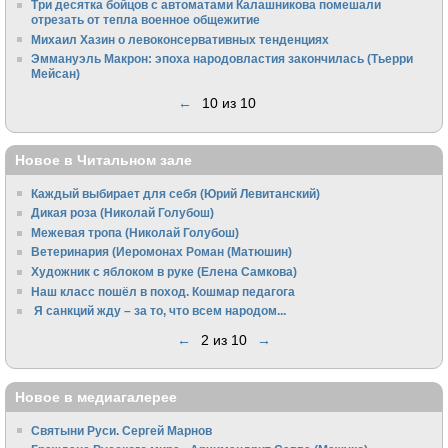
Три десятка бойцов с автоматами Калашникова помешали
отрезать от тепла военное общежитие
Михаил Хазин о левоконсервативных тенденциях
Эммануэль Макрон: эпоха народовластия закончилась (Тьерри
Мейсан)
←
10 из 10
Новое в Читальном зале
Каждый выбирает для себя (Юрий Левитанский)
Дикая роза (Николай Голубош)
Межевая тропа (Николай Голубош)
Ветеринария (Иеромонах Роман (Матюшин)
Художник с яблоком в руке (Елена Самкова)
Наш класс пошёл в поход. Кошмар педагога
Я санкций жду – за то, что всем народом...
←
2 из 10
→
Новое в медиагалерее
Святыни Руси. Сергей Марнов