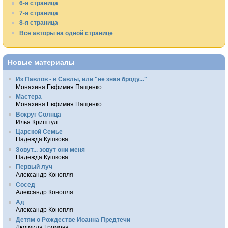
6-я страница
7-я страница
8-я страница
Все авторы на одной странице
Новые материалы
Из Павлов - в Савлы, или "не зная броду..."
Монахиня Евфимия Пащенко
Мастера
Монахиня Евфимия Пащенко
Вокруг Солнца
Илья Криштул
Царской Семье
Надежда Кушкова
Зовут... зовут они меня
Надежда Кушкова
Первый луч
Александр Конопля
Сосед
Александр Конопля
Ад
Александр Конопля
Детям о Рождестве Иоанна Предтечи
Людмила Громова