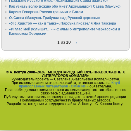
Граждане Русского мира - Архимандрит Савва (Мажуко)
Как узнать волю Божию обо мне? Архимандрит Савва (Мажуко)
Каринэ Геворгян. Россия граничит с Богом
О. Савва (Мажуко). Трибунал над Русской церковью
«Я с Христом — как в танке». Парсуна писателя Яна Таксюра
«И глас мой услышат…» – фильм о митрополите Черкасском и
Каневском Феодосии
1 из 10
→
© А. Ковтун 2008–2026 МЕЖДУНАРОДНЫЙ КЛУБ ПРАВОСЛАВНЫХ
ЛИТЕРАТОРОВ «ОМИЛИЯ»
Руководитель проекта — Светлана Анатольевна Коппел-Ковтун.
При использования материалов сайта, активная ссылка на
Клуб
православных литераторов «ОМИЛИЯ»
обязательна.
При необходимости коммерческого использования текстов обязательно
свяжитесь с администрацией.
Публикуемые материалы не всегда совпадают с точкой зрения редакции.
Приглашаем к сотрудничеству православных авторов.
Разработка, создание и поддержка сайта: А. Ковтун, С. Коппел-Ковтун