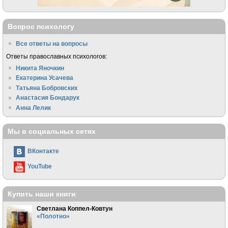
Вопрос психологу
Все ответы на вопросы
Ответы православных психологов:
Никита Яночкин
Екатерина Усачева
Татьяна Бобровских
Анастасия Бондарук
Анна Лелик
Мы в социальных сетях
ВКонтакте
YouTube
Купить наши книги
Светлана Коппел-Ковтун
«Полотно»