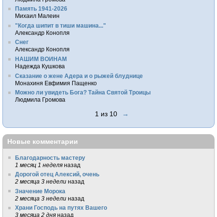
Память 1941-2026
Михаил Малеин
"Когда шипит в тиши машина..."
Александр Конопля
Снег
Александр Конопля
НАШИМ ВОИНАМ
Надежда Кушкова
Сказание о жене Адера и о рыжей блуднице
Монахиня Евфимия Пащенко
Можно ли увидеть Бога? Тайна Святой Троицы
Людмила Громова
1 из 10
→
Новые комментарии
Благодарность мастеру
1 месяц 1 неделя
назад
Дорогой отец Алексий, очень
2 месяца 3 недели
назад
Значение Морока
2 месяца 3 недели
назад
Храни Господь на путях Вашего
3 месяца 2 дня
назад