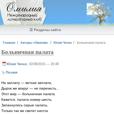
Перейти к основному содержанию
Омилия
Международный
литературный клуб
☰ Разделы сайта
Вы здесь
Главная
Авторы «Омилии»
Юлия Чечко
Больничная палата
Больничная палата
Юлия Чечко
, 02/09/2015 — 20:48
Поэзия
На заплату — ветхая заплата,
Дырок же вокруг — не перечесть…
Этот мир — больничная палата.
Кажется, палата номер шесть.
Запахнулись серые халаты,
Только так же светит нагота.