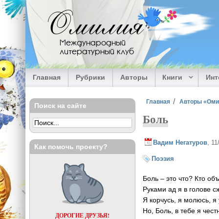
Перейти к основному содержанию
Омилия
Международный
литературный клуб
Главная
Рубрики
Авторы
Книги
Ин
Вы здесь
Главная
Авторы «Ом
Поиск на сайте
Боль
Вадим Негатуров
, 1
Как помочь проекту?
Поэзия
Боль – это что? Кто об
Руками ад я в голове с
Я корчусь, я молюсь, 
Но, Боль, в тебе я чес
ДОРОГИЕ ДРУЗЬЯ!