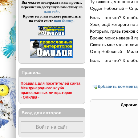
Ту тяжесть, что нести 
Вы можете поддержать наш проект,
перечислив доступную вам сумму на
Судья Небесный – Спр
наш счёт.
Кроме того, вы можете разместить
Боль – это что? Кто об
на своём сайте
наш баннер.
Урок, ещё которого не
Которым, грязь грехов 
Броню моих неверий п
Сказать мне что-то ли
Отец Небесный – Мило
Боль – это что? Кто об
Правила
Правила для посетителей сайта
Добавить коммента
Международного клуба
православных литераторов
«Омилия»
Дорогие
Вход для авторов
Войти на сайт