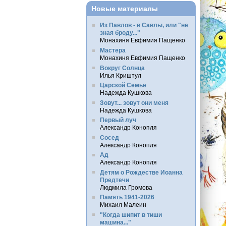
Новые материалы
Из Павлов - в Савлы, или "не
зная броду..."
Монахиня Евфимия Пащенко
Мастера
Монахиня Евфимия Пащенко
Вокруг Солнца
Илья Криштул
Царской Семье
Надежда Кушкова
Зовут... зовут они меня
Надежда Кушкова
Первый луч
Александр Конопля
Сосед
Александр Конопля
Ад
Александр Конопля
Детям о Рождестве Иоанна
Предтечи
Людмила Громова
Память 1941-2026
Михаил Малеин
"Когда шипит в тиши
машина..."