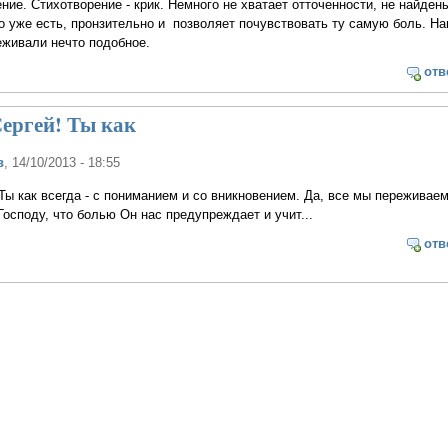
ние. Стихотворение - крик. Немного не хватает отточенности, не найден
то уже есть, пронзительно и позволяет почувствовать ту самую боль. На
еживали нечто подобное.
отв
ергей! Ты как
в
, 14/10/2013 - 18:55
Ты как всегда - с пониманием и со вникновением. Да, все мы переживаем
Господу, что болью Он нас предупреждает и учит...
отв