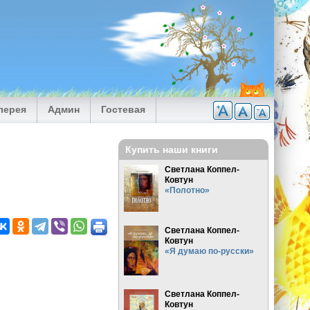
лерея
Админ
Гостевая
Купить наши книги
Светлана Коппел-
Ковтун
«Полотно»
Светлана Коппел-
Ковтун
«Я думаю по-русски»
Светлана Коппел-
Ковтун