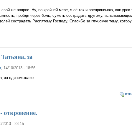
свой же вопрос. Ну, по крайней мере, я её так и воспринимаю, как урок 
можность, пройдя через боль, суметь сострадать другому, испытывающем
олей сострадать Распятому Господу. СпасиБо за глубокую тему, котору
 Татьяна, за
в
, 14/10/2013 - 18:56
на, за единомыслие.
отв
- откровение.
10/2013 - 23:15