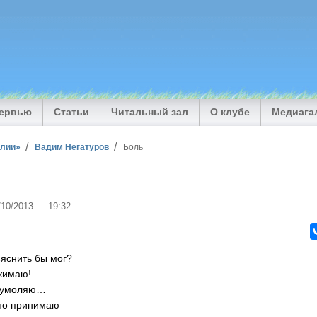
тервью
Статьи
Читальный зал
О клубе
Медиага
илии»
Вадим Негатуров
Боль
1/10/2013 — 19:32
ъяснить бы мог?
жимаю!..
я умоляю…
тно принимаю