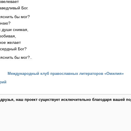
повелевает
аведливый Бог.
ъяснить бы мог?
 знаю?
с души снимая,
робивая,
чное желает
сердный Бог?
ъяснить бы мог?..
Международный клуб православных литераторов «Омилия»
рий
 друзья, наш проект существует исключительно благодаря вашей по