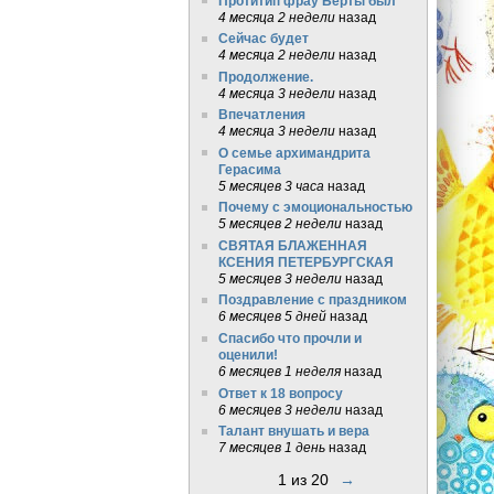
Протитип фрау Берты был
4 месяца 2 недели
назад
Сейчас будет
4 месяца 2 недели
назад
Продолжение.
4 месяца 3 недели
назад
Впечатления
4 месяца 3 недели
назад
О семье архимандрита
Герасима
5 месяцев 3 часа
назад
Почему с эмоциональностью
5 месяцев 2 недели
назад
СВЯТАЯ БЛАЖЕННАЯ
КСЕНИЯ ПЕТЕРБУРГСКАЯ
5 месяцев 3 недели
назад
Поздравление с праздником
6 месяцев 5 дней
назад
Спасибо что прочли и
оценили!
6 месяцев 1 неделя
назад
Ответ к 18 вопросу
6 месяцев 3 недели
назад
Талант внушать и вера
7 месяцев 1 день
назад
1 из 20
→