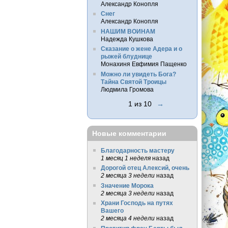
Александр Конопля
Снег
Александр Конопля
НАШИМ ВОИНАМ
Надежда Кушкова
Сказание о жене Адера и о
рыжей блуднице
Монахиня Евфимия Пащенко
Можно ли увидеть Бога?
Тайна Святой Троицы
Людмила Громова
1 из 10
→
Новые комментарии
Благодарность мастеру
1 месяц 1 неделя
назад
Дорогой отец Алексий, очень
2 месяца 3 недели
назад
Значение Морока
2 месяца 3 недели
назад
Храни Господь на путях
Вашего
2 месяца 4 недели
назад