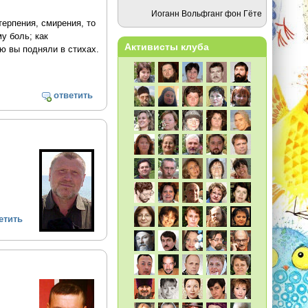
Иоганн Вольфганг фон Гёте
терпения, смирения, то
у боль; как
Активисты клуба
ю вы подняли в стихах.
ответить
етить