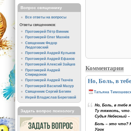
Вопрос священнику
Все ответы на вопросы
Ответы священников:
Протоиерей Пётр Винник
Протоиерей Олег Махнёв
Священник Федор
Людоговский
Протоиерей Андрей Кульков
Протоиерей Андрей Ефанов
Протоиерей Алексий Зайцев
Комментарии
Протоиерей Андрей
Спиридонов
Но, Боль, в теб
Протоиерей Андрей Ткачёв
Протоиерей Василий Мазур
Священник Сергий Бегиян
Татьяна Тимошевс
Иерей Владислав Береговой
Но, Боль, в тебе
Ту тяжесть, что
Задать вопрос психологу
Судья Небесный –
Боль – это что? 
Урок