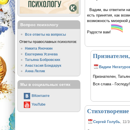
Вадим, вы ответили на 
есть принятия, как воз
возможность мизерной д
Вопрос психологу
Радости вам!
Все ответы на вопросы
Ответы православных психологов:
Никита Яночкин
Признателен,
Екатерина Усачева
Татьяна Бобровских
Анастасия Бондарук
Вадим Негатуро
Анна Лелик
Признателен, Татья
Вся слава - Господу!
Мы в социальных сетях
ВКонтакте
YouTube
Стихотворение 
Сергей Голубь
, 11/