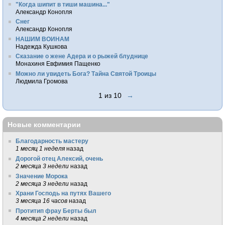
"Когда шипит в тиши машина..."
Александр Конопля
Снег
Александр Конопля
НАШИМ ВОИНАМ
Надежда Кушкова
Сказание о жене Адера и о рыжей блуднице
Монахиня Евфимия Пащенко
Можно ли увидеть Бога? Тайна Святой Троицы
Людмила Громова
1 из 10
→
Новые комментарии
Благодарность мастеру
1 месяц 1 неделя
назад
Дорогой отец Алексий, очень
2 месяца 3 недели
назад
Значение Морока
2 месяца 3 недели
назад
Храни Господь на путях Вашего
3 месяца 16 часов
назад
Протитип фрау Берты был
4 месяца 2 недели
назад