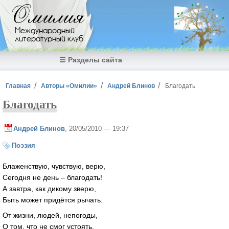
Перейти к основному содержанию
Омилия
Международный
литературный клуб
☰ Разделы сайта
Вы здесь
Главная
Авторы «Омилии»
Андрей Блинов
Благодать
Благодать
Андрей Блинов
, 20/05/2010 — 19:37
Поэзия
Блаженствую, чувствую, верю,
Сегодня не день – благодать!
А завтра, как дикому зверю,
Быть может придётся рычать.
От жизни, людей, непогоды,
О том, что не смог устоять,