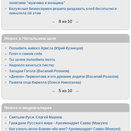
понятиям "мужчина и женщина"
Калужская бизнесвумен решила раздавать хлеб бесплатно и
пожалела об этом
←
8 из 10
→
Новое в Читальном зале
Полюбите живого Христа (Юрий Кузнецов)
Плач о самом себе
Ты зачем полюбила поэта
Надоело качаться листку
Загадки Гоголя (Василий Розанов)
«Демон» Лермонтова и его древние родичи (Василий Розанов)
Памяти отца Кирилла (Олеся Николаева)
←
5 из 10
→
Новое в медиагалерее
Святыни Руси. Сергей Марнов
Граждане Русского мира - Архимандрит Савва (Мажуко)
Как узнать волю Божию обо мне? Архимандрит Савва (Мажуко)