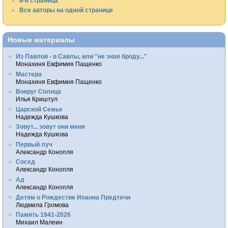
8-я страница
Все авторы на одной странице
Новые материалы
Из Павлов - в Савлы, или "не зная броду..."
Монахиня Евфимия Пащенко
Мастера
Монахиня Евфимия Пащенко
Вокруг Солнца
Илья Криштул
Царской Семье
Надежда Кушкова
Зовут... зовут они меня
Надежда Кушкова
Первый луч
Александр Конопля
Сосед
Александр Конопля
Ад
Александр Конопля
Детям о Рождестве Иоанна Предтечи
Людмила Громова
Память 1941-2026
Михаил Малеин