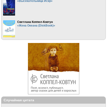
«Высекательница Искр»
Светлана Коппел-Ковтун
«Жена Океана (DiskBook)»
Случайная цитата