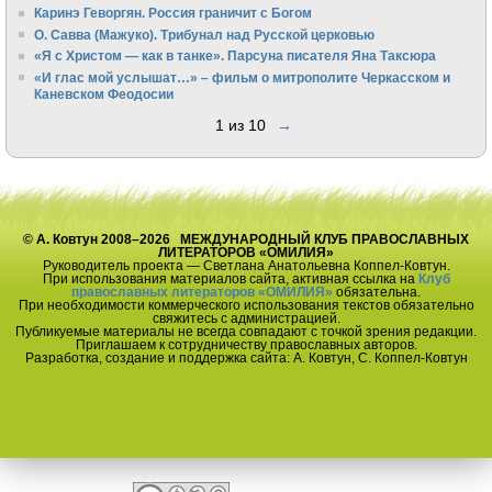
Каринэ Геворгян. Россия граничит с Богом
О. Савва (Мажуко). Трибунал над Русской церковью
«Я с Христом — как в танке». Парсуна писателя Яна Таксюра
«И глас мой услышат…» – фильм о митрополите Черкасском и
Каневском Феодосии
1 из 10
→
© А. Ковтун 2008–2026 МЕЖДУНАРОДНЫЙ КЛУБ ПРАВОСЛАВНЫХ
ЛИТЕРАТОРОВ «ОМИЛИЯ»
Руководитель проекта — Светлана Анатольевна Коппел-Ковтун.
При использования материалов сайта, активная ссылка на
Клуб
православных литераторов «ОМИЛИЯ»
обязательна.
При необходимости коммерческого использования текстов обязательно
свяжитесь с администрацией.
Публикуемые материалы не всегда совпадают с точкой зрения редакции.
Приглашаем к сотрудничеству православных авторов.
Разработка, создание и поддержка сайта: А. Ковтун, С. Коппел-Ковтун