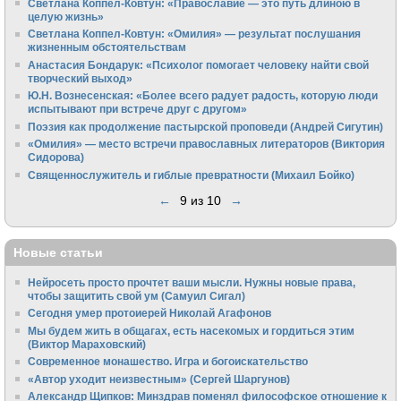
Светлана Коппел-Ковтун: «Православие — это путь длиною в
целую жизнь»
Светлана Коппел-Ковтун: «Омилия» — результат послушания
жизненным обстоятельствам
Анастасия Бондарук: «Психолог помогает человеку найти свой
творческий выход»
Ю.Н. Вознесенская: «Более всего радует радость, которую люди
испытывают при встрече друг с другом»
Поэзия как продолжение пастырской проповеди (Андрей Сигутин)
«Омилия» — место встречи православных литераторов (Виктория
Сидорова)
Священнослужитель и гиблые превратности (Михаил Бойко)
←
9 из 10
→
Новые статьи
Нейросеть просто прочтет ваши мысли. Нужны новые права,
чтобы защитить свой ум (Самуил Сигал)
Сегодня умер протоиерей Николай Агафонов
Мы будем жить в общагах, есть насекомых и гордиться этим
(Виктор Мараховский)
Cовременное монашество. Игра и богоискательство
«Автор уходит неизвестным» (Сергей Шаргунов)
Александр Щипков: Минздрав поменял философское отношение к