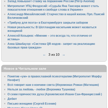
Запад повышает ставку на поражение России (Пётр Акопов)
Митрополит УПЦ Феодосий: «Судьба Яна Таксюра может стать
показателем отношения к свободе слова в Украине»
Алек­сандр Михайловский: Старчество в нашей жизни. Прп. Паисий
Величковский
«Трибуну для поэта» в Екатеринбурге закрыли забором
Новая реальность: В Шотландии насильник может назваться
женщиной
Алексей Козырев: «Мнение – это всегда то, что отлично от
истины»
Анна Швабауэр: «Система QR-кодов - запрет на реализацию
базовых прав граждан»
←
3 из 10
→
Новое в Читальном зале
Понятие «ум» в православной психотерапии (Митрополит Морфу
Неофит)
Всё говорит нам о кончине света (Иеромонах Роман (Матюшин)
Нельзя за любовь - любое (Вероника Тушнова)
О семи горячностях духа (Архиепископ Иоанн Сан-Францисский )
Дебют
Письмо женщине (Сергей Есенин)