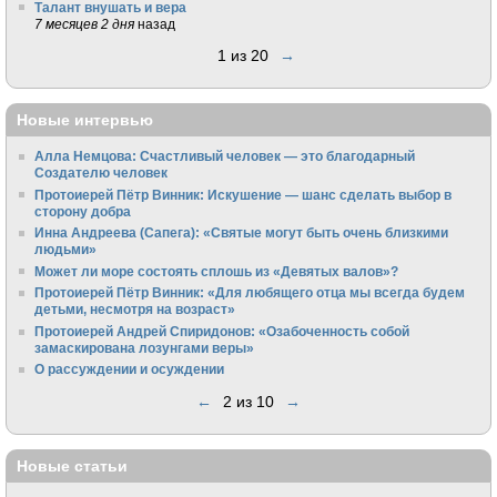
Талант внушать и вера
7 месяцев 2 дня
назад
1 из 20
→
Новые интервью
Алла Немцова: Счастливый человек — это благодарный
Создателю человек
Протоиерей Пётр Винник: Искушение — шанс сделать выбор в
сторону добра
Инна Андреева (Сапега): «Святые могут быть очень близкими
людьми»
Может ли море состоять сплошь из «Девятых валов»?
Протоиерей Пётр Винник: «Для любящего отца мы всегда будем
детьми, несмотря на возраст»
Протоиерей Андрей Спиридонов: «Озабоченность собой
замаскирована лозунгами веры»
О рассуждении и осуждении
←
2 из 10
→
Новые статьи