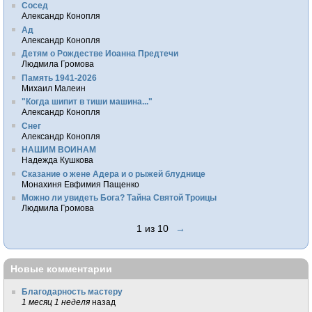
Сосед
Александр Конопля
Ад
Александр Конопля
Детям о Рождестве Иоанна Предтечи
Людмила Громова
Память 1941-2026
Михаил Малеин
"Когда шипит в тиши машина..."
Александр Конопля
Снег
Александр Конопля
НАШИМ ВОИНАМ
Надежда Кушкова
Сказание о жене Адера и о рыжей блуднице
Монахиня Евфимия Пащенко
Можно ли увидеть Бога? Тайна Святой Троицы
Людмила Громова
1 из 10
→
Новые комментарии
Благодарность мастеру
1 месяц 1 неделя
назад