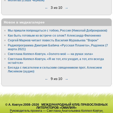
Молитва (Саша Черный)
←
3 из 10
→
Новое в медиагалерее
Мы пришли попрощаться с тобою, Россия (Николай Добронравов)
Как быть готовым ко встрече со злом? Александр Филоненко
Сергей Марнов читает повесть Василия Муравьева "Ворон"
Радиопрограмма Дмитрия Бабича «Русская Планета», Радонеж (7
марта 2021)
Светлана Коппел-Ковтун. «Золото моё — на руках зола»
Светлана Коппел-Ковтун. «Я не тот, кто уходит, а тот, кто всегда
остаётся»
Беседа с писателем и сельским священником прот. Алексием
Лисняком (аудио)
←
9 из 10
→
© А. Ковтун 2008–2026 МЕЖДУНАРОДНЫЙ КЛУБ ПРАВОСЛАВНЫХ
ЛИТЕРАТОРОВ «ОМИЛИЯ»
Руководитель проекта — Светлана Анатольевна Коппел-Ковтун.