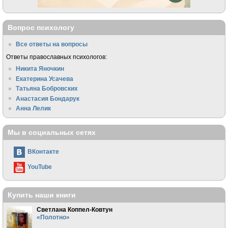
Вопрос психологу
Все ответы на вопросы
Ответы православных психологов:
Никита Яночкин
Екатерина Усачева
Татьяна Бобровских
Анастасия Бондарук
Анна Лелик
Мы в социальных сетях
ВКонтакте
YouTube
Купить наши книги
Светлана Коппел-Ковтун
«Полотно»