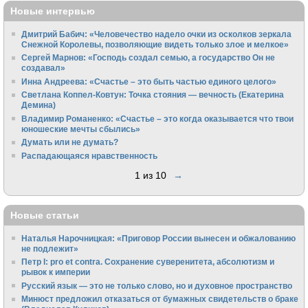
Новые интервью
Дмитрий Бабич: «Человечество надело очки из осколков зеркала
Снежной Королевы, позволяющие видеть только злое и мелкое»
Сергей Марнов: «Господь создал семью, а государство Он не
создавал»
Инна Андреева: «Счастье – это быть частью единого целого»
Светлана Коппел-Ковтун: Точка стояния — вечность (Екатерина
Демина)
Владимир Романенко: «Счастье – это когда оказывается что твои
юношеские мечты сбылись»
Думать или не думать?
Распадающаяся нравственность
1 из 10
→
Новые статьи
Наталья Нарочницкая: «Приговор России вынесен и обжалованию
не подлежит»
Петр I: pro et contra. Сохранение суверенитета, абсолютизм и
рывок к империи
Русский язык — это не только слово, но и духовное пространство
Минюст предложил отказаться от бумажных свидетельств о браке