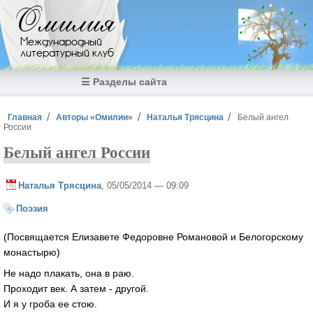
Перейти к основному содержанию
Омилия
Международный
литературный клуб
☰ Разделы сайта
Вы здесь
Главная
Авторы «Омилии»
Наталья Трясцина
Белый ангел
России
Белый ангел России
Наталья Трясцина
, 05/05/2014 — 09:09
Поэзия
(Посвящается Елизавете Федоровне Романовой и Белогорскому
монастырю)
Не надо плакать, она в раю.
Проходит век. А затем - другой.
И я у гроба ее стою.