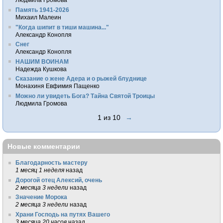
Память 1941-2026
Михаил Малеин
"Когда шипит в тиши машина..."
Александр Конопля
Снег
Александр Конопля
НАШИМ ВОИНАМ
Надежда Кушкова
Сказание о жене Адера и о рыжей блуднице
Монахиня Евфимия Пащенко
Можно ли увидеть Бога? Тайна Святой Троицы
Людмила Громова
1 из 10
→
Новые комментарии
Благодарность мастеру
1 месяц 1 неделя
назад
Дорогой отец Алексий, очень
2 месяца 3 недели
назад
Значение Морока
2 месяца 3 недели
назад
Храни Господь на путях Вашего
3 месяца 20 часов
назад