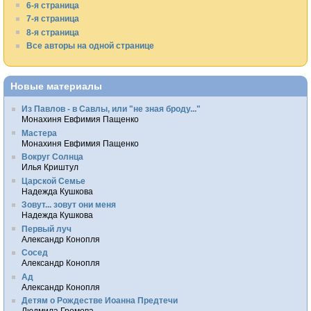
6-я страница
7-я страница
8-я страница
Все авторы на одной странице
Новые материалы
Из Павлов - в Савлы, или "не зная броду..."
Монахиня Евфимия Пащенко
Мастера
Монахиня Евфимия Пащенко
Вокруг Солнца
Илья Криштул
Царской Семье
Надежда Кушкова
Зовут... зовут они меня
Надежда Кушкова
Первый луч
Александр Конопля
Сосед
Александр Конопля
Ад
Александр Конопля
Детям о Рождестве Иоанна Предтечи
Людмила Громова