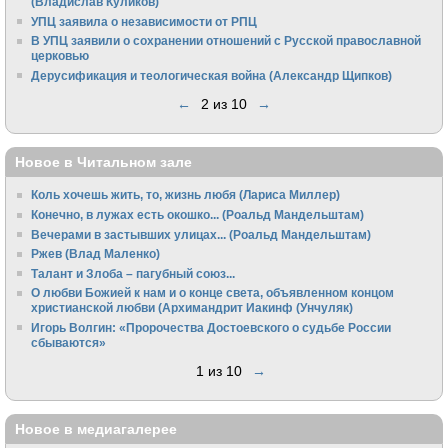
(Владислав Куликов)
УПЦ заявила о независимости от РПЦ
В УПЦ заявили о сохранении отношений с Русской православной
церковью
Дерусификация и теологическая война (Александр Щипков)
←
2 из 10
→
Новое в Читальном зале
Коль хочешь жить, то, жизнь любя (Лариса Миллер)
Конечно, в лужах есть окошко... (Роальд Мандельштам)
Вечерами в застывших улицах... (Роальд Мандельштам)
Ржев (Влад Маленко)
Талант и Злоба – пагубный союз...
О любви Божией к нам и о конце света, объявленном концом
христианской любви (Архимандрит Иакинф (Унчуляк)
Игорь Волгин: «Пророчества Достоевского о судьбе России
сбываются»
1 из 10
→
Новое в медиагалерее