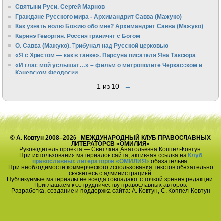
Святыни Руси. Сергей Марнов
Граждане Русского мира - Архимандрит Савва (Мажуко)
Как узнать волю Божию обо мне? Архимандрит Савва (Мажуко)
Каринэ Геворгян. Россия граничит с Богом
О. Савва (Мажуко). Трибунал над Русской церковью
«Я с Христом — как в танке». Парсуна писателя Яна Таксюра
«И глас мой услышат…» – фильм о митрополите Черкасском и
Каневском Феодосии
1 из 10
→
© А. Ковтун 2008–2026 МЕЖДУНАРОДНЫЙ КЛУБ ПРАВОСЛАВНЫХ
ЛИТЕРАТОРОВ «ОМИЛИЯ»
Руководитель проекта — Светлана Анатольевна Коппел-Ковтун.
При использования материалов сайта, активная ссылка на
Клуб
православных литераторов «ОМИЛИЯ»
обязательна.
При необходимости коммерческого использования текстов обязательно
свяжитесь с администрацией.
Публикуемые материалы не всегда совпадают с точкой зрения редакции.
Приглашаем к сотрудничеству православных авторов.
Разработка, создание и поддержка сайта: А. Ковтун, С. Коппел-Ковтун