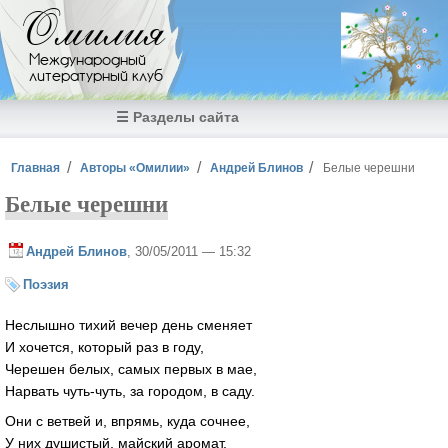
Перейти к основному содержанию
Омилия
Международный
литературный клуб
☰ Разделы сайта
Вы здесь
Главная
Авторы «Омилии»
Андрей Блинов
Белые черешни
Белые черешни
Андрей Блинов
, 30/05/2011 — 15:32
Поэзия
Неслышно тихий вечер день сменяет
И хочется, который раз в году,
Черешен белых, самых первых в мае,
Нарвать чуть-чуть, за городом, в саду.
Они с ветвей и, впрямь, куда сочнее,
У них душистый, майский аромат.