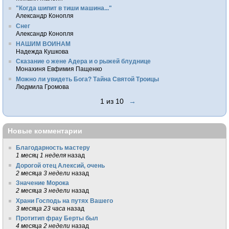
"Когда шипит в тиши машина..."
Александр Конопля
Снег
Александр Конопля
НАШИМ ВОИНАМ
Надежда Кушкова
Сказание о жене Адера и о рыжей блуднице
Монахиня Евфимия Пащенко
Можно ли увидеть Бога? Тайна Святой Троицы
Людмила Громова
1 из 10
→
Новые комментарии
Благодарность мастеру
1 месяц 1 неделя
назад
Дорогой отец Алексий, очень
2 месяца 3 недели
назад
Значение Морока
2 месяца 3 недели
назад
Храни Господь на путях Вашего
3 месяца 23 часа
назад
Протитип фрау Берты был
4 месяца 2 недели
назад