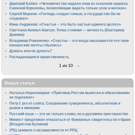
Дмитрий Бабич: «Человечество надело очки из осколков зеркала
Снежной Королевы, позволяющие видеть только злое и мелкое»
Сергей Марнов: «Господь создал семью, а государство Он не
создавал»
Инна Андреева: «Счастье – это быть частью единого целого»
Светлана Коппел-Ковтун: Точка стояния — вечность (Екатерина
Демина)
Владимир Романенко: «Счастье – это когда оказывается что твои
юношеские мечты сбылись»
Думать или не думать?
Распадающаяся нравственность
1 из 10
→
Новые статьи
Наталья Нарочницкая: «Приговор России вынесен и обжалованию
не подлежит»
Петр I: pro et contra. Сохранение суверенитета, абсолютизм и
рывок к империи
Русский язык — это не только слово, но и духовное пространство
Минюст предложил отказаться от бумажных свидетельств о браке
(Владислав Куликов)
УПЦ заявила о независимости от РПЦ