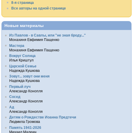
8-я страница
Все авторы на одной странице
Новые материалы
Из Павлов - в Савлы, или "не зная броду..."
Монахиня Евфимия Пащенко
Мастера
Монахиня Евфимия Пащенко
Вокруг Солнца
Илья Криштул
Царской Семье
Надежда Кушкова
Зовут... зовут они меня
Надежда Кушкова
Первый луч
Александр Конопля
Сосед
Александр Конопля
Ад
Александр Конопля
Детям о Рождестве Иоанна Предтечи
Людмила Громова
Память 1941-2026
Михаил Малеин