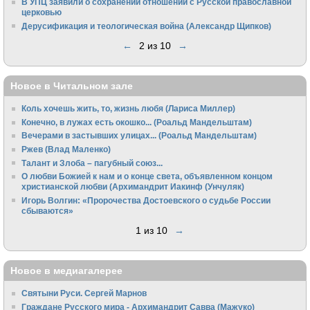
В УПЦ заявили о сохранении отношений с Русской православной
церковью
Дерусификация и теологическая война (Александр Щипков)
←
2 из 10
→
Новое в Читальном зале
Коль хочешь жить, то, жизнь любя (Лариса Миллер)
Конечно, в лужах есть окошко... (Роальд Мандельштам)
Вечерами в застывших улицах... (Роальд Мандельштам)
Ржев (Влад Маленко)
Талант и Злоба – пагубный союз...
О любви Божией к нам и о конце света, объявленном концом
христианской любви (Архимандрит Иакинф (Унчуляк)
Игорь Волгин: «Пророчества Достоевского о судьбе России
сбываются»
1 из 10
→
Новое в медиагалерее
Святыни Руси. Сергей Марнов
Граждане Русского мира - Архимандрит Савва (Мажуко)