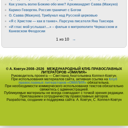
Как узнать волю Божию обо мне? Архимандрит Савва (Мажуко)
Каринэ Геворгян. Россия граничит с Богом
О. Савва (Мажуко). Трибунал над Русской церковью
«Я с Христом — как в танке». Парсуна писателя Яна Таксюра
«И глас мой услышат…» – фильм о митрополите Черкасском и
Каневском Феодосии
1 из 10
→
© А. Ковтун 2008–2026 МЕЖДУНАРОДНЫЙ КЛУБ ПРАВОСЛАВНЫХ
ЛИТЕРАТОРОВ «ОМИЛИЯ»
Руководитель проекта — Светлана Анатольевна Коппел-Ковтун.
При использования материалов сайта, активная ссылка на
Клуб
православных литераторов «ОМИЛИЯ»
обязательна.
При необходимости коммерческого использования текстов обязательно
свяжитесь с администрацией.
Публикуемые материалы не всегда совпадают с точкой зрения редакции.
Приглашаем к сотрудничеству православных авторов.
Разработка, создание и поддержка сайта: А. Ковтун, С. Коппел-Ковтун