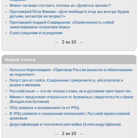
Может ли море состоять сплошь из «Девятых валов»?
Протоиерей Пётр Винник: «Для любящего отца мы всегда будем
детьми, несмотря на возраст»
Протоиерей Андрей Спиридонов: «Озабоченность собой
замаскирована лозунгами веры»
О рассуждении и осуждении
←
2 из 10
→
Новые статьи
Наталья Нарочницкая: «Приговор России вынесен и обжалованию
не подлежит»
Петр I: pro et contra. Сохранение суверенитета, абсолютизм и
рывок к империи
Русский язык — это не только слово, но и духовное пространство
Минюст предложил отказаться от бумажных свидетельств о браке
(Владислав Куликов)
УПЦ заявила о независимости от РПЦ
В УПЦ заявили о сохранении отношений с Русской православной
церковью
Дерусификация и теологическая война (Александр Щипков)
←
2 из 10
→