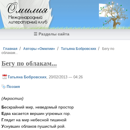
Перейти к основному содержанию
Омилия
Международный
литературный клуб
☰ Разделы сайта
Вы здесь
Главная
Авторы «Омилии»
Татьяна Бобровских
Бегу по
облакам...
Бегу по облакам...
Татьяна Бобровских
, 20/02/2013 — 04:26
Поэзия
(Акростих)
Б
ескрайний мир, неведомый простор
Е
два касается вершин угрюмых гор.
Г
лядит на мир небесной тишиной
У
снувших облаков пушистый рой.