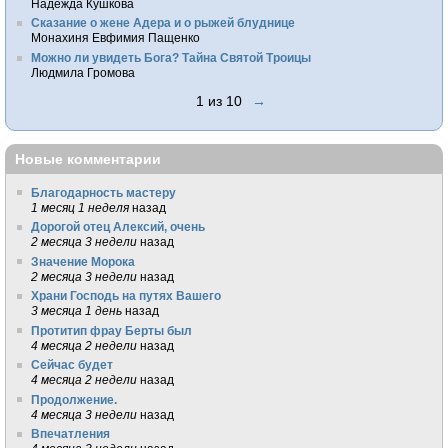
Надежда Кушкова
Сказание о жене Адера и о рыжей блуднице
Монахиня Евфимия Пащенко
Можно ли увидеть Бога? Тайна Святой Троицы
Людмила Громова
1 из 10
→
Новые комментарии
Благодарность мастеру
1 месяц 1 неделя
назад
Дорогой отец Алексий, очень
2 месяца 3 недели
назад
Значение Морока
2 месяца 3 недели
назад
Храни Господь на путях Вашего
3 месяца 1 день
назад
Протитип фрау Берты был
4 месяца 2 недели
назад
Сейчас будет
4 месяца 2 недели
назад
Продолжение.
4 месяца 3 недели
назад
Впечатления