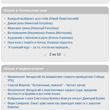
Новое в Читальном зале
Каждый выбирает для себя (Юрий Левитанский)
Дикая роза (Николай Голубош)
Межевая тропа (Николай Голубош)
Ветеринария (Иеромонах Роман (Матюшин)
Художник с яблоком в руке (Елена Самкова)
Наш класс пошёл в поход. Кошмар педагога
Я санкций жду – за то, что всем народом...
←
2 из 10
→
Новое в медиагалерее
Митрополит Феодосий об инициативе скорого проведения Собора
УПЦ
Сергей Марнов. "Блаженная, помоги!" - Читает автор
Митрополит Феодосий о перспективах своего суда, вредном
балласте в Церкви и русском языке
Избранные стихи Светланы Коппел-Ковтун читает Дмитрий Бабич
Марк Смирнов: Закат христианства приходит вместе с закатом
Европы