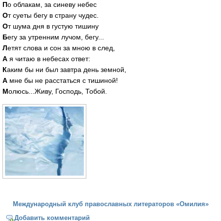
П
о облакам, за синеву небес
О
т суеты бегу в страну чудес.
О
т шума дня в густую тишину
Б
егу за утренним лучом, бегу...
Л
етят слова и сон за мною в след,
А
я читаю в небесах ответ:
К
аким бы ни был завтра день земной,
А
мне бы не расстаться с тишиной!
М
олюсь...Живу, Господь, Тобой.
Международный клуб православных литераторов «Омилия»
Добавить комментарий