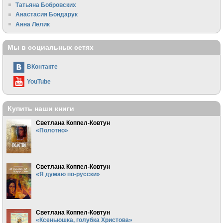
Татьяна Бобровских
Анастасия Бондарук
Анна Лелик
Мы в социальных сетях
ВКонтакте
YouTube
Купить наши книги
Светлана Коппел-Ковтун
«Полотно»
Светлана Коппел-Ковтун
«Я думаю по-русски»
Светлана Коппел-Ковтун
«Ксеньюшка, голубка Христова»