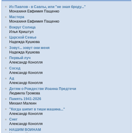
Из Павлов - в Савлы, или "не зная броду..."
Монахиня Евфимия Пащенко
Мастера
Монахиня Евфимия Пащенко
Вокруг Солнца
Илья Криштул
Царской Семье
Надежда Кушкова
Зовут... зовут они меня
Надежда Кушкова
Первый луч
Александр Конопля
Сосед
Александр Конопля
Ад
Александр Конопля
Детям о Рождестве Иоанна Предтечи
Людмила Громова
Память 1941-2026
Михаил Малеин
"Когда шипит в тиши машина..."
Александр Конопля
Снег
Александр Конопля
НАШИМ ВОИНАМ