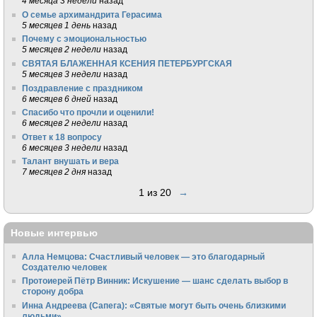
4 месяца 3 недели
назад
О семье архимандрита Герасима
5 месяцев 1 день
назад
Почему с эмоциональностью
5 месяцев 2 недели
назад
СВЯТАЯ БЛАЖЕННАЯ КСЕНИЯ ПЕТЕРБУРГСКАЯ
5 месяцев 3 недели
назад
Поздравление с праздником
6 месяцев 6 дней
назад
Спасибо что прочли и оценили!
6 месяцев 2 недели
назад
Ответ к 18 вопросу
6 месяцев 3 недели
назад
Талант внушать и вера
7 месяцев 2 дня
назад
1 из 20
→
Новые интервью
Алла Немцова: Счастливый человек — это благодарный
Создателю человек
Протоиерей Пётр Винник: Искушение — шанс сделать выбор в
сторону добра
Инна Андреева (Сапега): «Святые могут быть очень близкими
людьми»