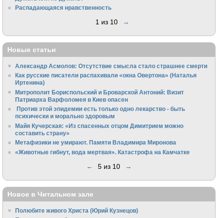
Распадающаяся нравственность
1 из 10
→
Новые статьи
Александр Асмолов: Отсутствие смысла стало страшнее смерти
Как русские писатели распахивали «окна Овертона» (Наталья
Иртенина)
Митрополит Бориспольский и Броварской Антоний: Визит
Патриарха Варфоломея в Киев опасен
Против этой эпидемии есть только одно лекарство - быть
психически и морально здоровым
Майя Кучерская: «Из спасенных отцом Димитрием можно
составить страну»
Метафизики не умирают. Памяти Владимира Миронова
«Животные гибнут, вода мертвая». Катастрофа на Камчатке
←
5 из 10
→
Новое в Читальном зале
Полюбите живого Христа (Юрий Кузнецов)