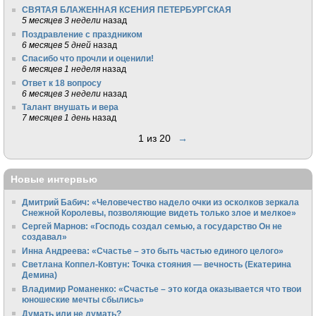
СВЯТАЯ БЛАЖЕННАЯ КСЕНИЯ ПЕТЕРБУРГСКАЯ
5 месяцев 3 недели
назад
Поздравление с праздником
6 месяцев 5 дней
назад
Спасибо что прочли и оценили!
6 месяцев 1 неделя
назад
Ответ к 18 вопросу
6 месяцев 3 недели
назад
Талант внушать и вера
7 месяцев 1 день
назад
1 из 20
→
Новые интервью
Дмитрий Бабич: «Человечество надело очки из осколков зеркала
Снежной Королевы, позволяющие видеть только злое и мелкое»
Сергей Марнов: «Господь создал семью, а государство Он не
создавал»
Инна Андреева: «Счастье – это быть частью единого целого»
Светлана Коппел-Ковтун: Точка стояния — вечность (Екатерина
Демина)
Владимир Романенко: «Счастье – это когда оказывается что твои
юношеские мечты сбылись»
Думать или не думать?