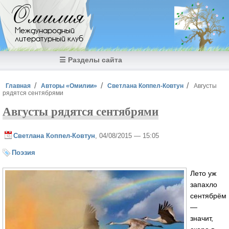
Перейти к основному содержанию
Омилия
Международный
литературный клуб
☰ Разделы сайта
Вы здесь
Главная
Авторы «Омилии»
Светлана Коппел-Ковтун
Августы
рядятся сентябрями
Августы рядятся сентябрями
Светлана Коппел-Ковтун
, 04/08/2015 — 15:05
Поэзия
Лето уж
запахло
сентябрём
—
значит,