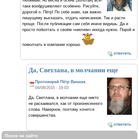
любимые, но весна и осень (золотая) всё-
таки вообдушевляют особенно. Рисуйте,
дорогой о. Пётр! По себе знаю, как важно
пишущему высказать, отдать написанное. Так и расти
проще. После публикации сам себя иначе видишь. Да и
просто поболтать о своём «ниочем» иногда нужно. Порой и
помолчать в компании хорошо
ответить
Да, Светлана, в молчании еще
Протоиерей Пётр Винник
,
04/08/2015 - 19:03
Да, Светлана, в молчании еще никто
не раскаивался, как от произнесенного
слова. Наверное, поэтому хочется
совершенства.
ответить
Поиск на сайте