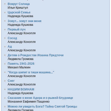
Вокруг Солнца
Илья Криштул
Царской Семье
Надежда Кушкова
Зовут... зовут они меня
Надежда Кушкова
Первый луч
Александр Конопля
Сосед
Александр Конопля
Ад
Александр Конопля
Детям о Рождестве Иоанна Предтечи
Людмила Громова
Память 1941-2026
Михаил Малеин
"Когда шипит в тиши машина..."
Александр Конопля
Снег
Александр Конопля
НАШИМ ВОИНАМ
Надежда Кушкова
Сказание о жене Адера и о рыжей блуднице
Монахиня Евфимия Пащенко
Можно ли увидеть Бога? Тайна Святой Троицы
Людмила Громова