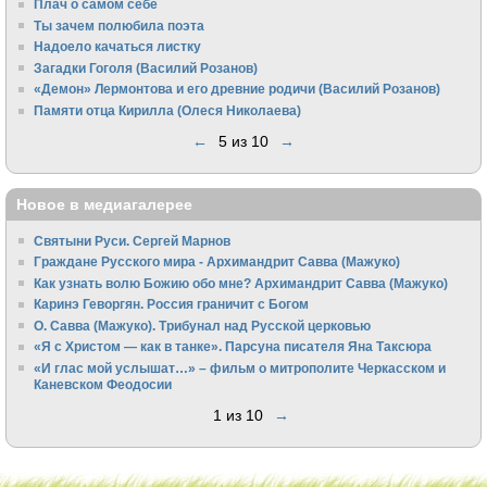
Плач о самом себе
Ты зачем полюбила поэта
Надоело качаться листку
Загадки Гоголя (Василий Розанов)
«Демон» Лермонтова и его древние родичи (Василий Розанов)
Памяти отца Кирилла (Олеся Николаева)
←
5 из 10
→
Новое в медиагалерее
Святыни Руси. Сергей Марнов
Граждане Русского мира - Архимандрит Савва (Мажуко)
Как узнать волю Божию обо мне? Архимандрит Савва (Мажуко)
Каринэ Геворгян. Россия граничит с Богом
О. Савва (Мажуко). Трибунал над Русской церковью
«Я с Христом — как в танке». Парсуна писателя Яна Таксюра
«И глас мой услышат…» – фильм о митрополите Черкасском и
Каневском Феодосии
1 из 10
→