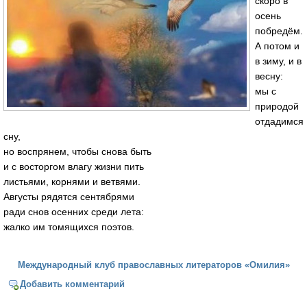
скоро в
осень
побредём.
А потом и
в зиму, и в
весну:
мы с
природой
отдадимся
сну,
но воспрянем, чтобы снова быть
и с восторгом влагу жизни пить
листьями, корнями и ветвями.
Августы рядятся сентябрями
ради снов осенних среди лета:
жалко им томящихся поэтов.
Международный клуб православных литераторов «Омилия»
Добавить комментарий