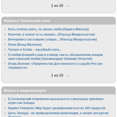
1 из 10
→
Новое в Читальном зале
Коль хочешь жить, то, жизнь любя (Лариса Миллер)
Конечно, в лужах есть окошко... (Роальд Мандельштам)
Вечерами в застывших улицах... (Роальд Мандельштам)
Ржев (Влад Маленко)
Талант и Злоба – пагубный союз...
О любви Божией к нам и о конце света, объявленном концом
христианской любви (Архимандрит Иакинф (Унчуляк)
Игорь Волгин: «Пророчества Достоевского о судьбе России
сбываются»
1 из 10
→
Новое в медиагалерее
Е.Сатановский откровенно высказался о реальных причинах
агрессии Запада
Каринэ Геворгян: Мир будет разворачиваться на 180 градусов
Цель Запада - не промышленная революция, а захват ресурсов.
Лепехин