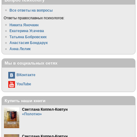
Вопрос психологу
Все ответы на вопросы
Ответы православных психологов:
Никита Яночкин
Екатерина Усачева
Татьяна Бобровских
Анастасия Бондарук
Анна Лелик
Мы в социальных сетях
ВКонтакте
YouTube
Купить наши книги
Светлана Коппел-Ковтун
«Полотно»
Светлана Коппел-Ковтун