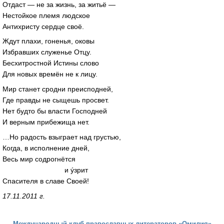
Отдаст — не за жизнь, за житьё —
Нестойкое племя людское
Антихристу сердце своё.
Ждут плахи, гоненья, оковы
Избравших служенье Отцу.
Бесхитростной Истины слово
Для новых времён не к лицу.
Мир станет сродни преисподней,
Где правды не сыщешь просвет.
Нет будто бы власти Господней
И верным прибежища нет.
…Но радость взыграет над грустью,
Когда, в исполнение дней,
Весь мир содрогнётся
и ýзрит
Спасителя в славе Своей!
17.11.2011 г.
Международный клуб православных литераторов «Омилия»