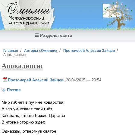
Перейти к основному содержанию
Омилия
Международный
литературный клуб
☰ Разделы сайта
Вы здесь
Главная
Авторы «Омилии»
Протоиерей Алексий Зайцев
Апокалипсис
Апокалипсис
Протоиерей Алексий Зайцев
, 20/04/2015 — 20:54
Поэзия
Мир гибнет в пучине коварства,
А зло умножает свой гнёт.
Как жаль, что не Божие Царство
В итоге историю ждёт.
Однажды, отвергнув святое,