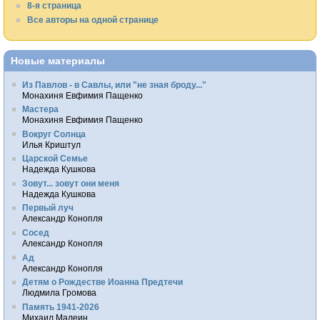
8-я страница
Все авторы на одной странице
Новые материалы
Из Павлов - в Савлы, или "не зная броду..."
Монахиня Евфимия Пащенко
Мастера
Монахиня Евфимия Пащенко
Вокруг Солнца
Илья Криштул
Царской Семье
Надежда Кушкова
Зовут... зовут они меня
Надежда Кушкова
Первый луч
Александр Конопля
Сосед
Александр Конопля
Ад
Александр Конопля
Детям о Рождестве Иоанна Предтечи
Людмила Громова
Память 1941-2026
Михаил Малеин