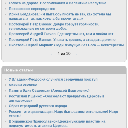
Голоса на дороге. Воспоминания о Валентине Распутине
Похищенное первородство
Ирина Богданова: «Я пытаюсь писать не так, как хотела бы
написать, а так, как хотела бы прочитать...»
Протоиерей Пётр Винник: Добро требует горячности,
теплохладные не сотворят добра
Протоиерей Андрей Ткачев: Где жертвы нет, там и любви нет
Протоиерей Пётр Винник: Унывать грешно, а страдать должно
Писатель Сергей Марнов: Люди, живущие без Бога — неинтересны
←
4 из 10
→
Новые статьи
У Владыки Феодосия случился сердечный приступ
Маки на обочине
Памяти Эдит Сёдергран (Алексей Дмитриенко)
Ростислав Ищенко: «Они желают превратить Церковь в
антицерковь»
Образ страданий русского народа
Россия - это цивилизация. Надо быть самостоятельными! Надо
стоять!
В Украинской Православной Церкви указали властям на
недопустимость атаки на Церковь