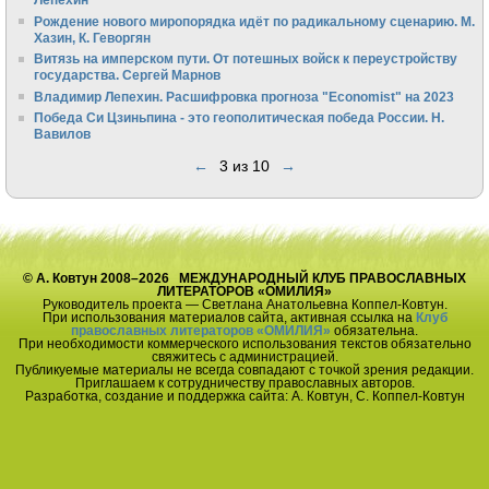
Рождение нового миропорядка идёт по радикальному сценарию. М.
Хазин, К. Геворгян
Витязь на имперском пути. От потешных войск к переустройству
государства. Сергей Марнов
Владимир Лепехин. Расшифровка прогноза "Economist" на 2023
Победа Си Цзиньпина - это геополитическая победа России. Н.
Вавилов
←
3 из 10
→
© А. Ковтун 2008–2026 МЕЖДУНАРОДНЫЙ КЛУБ ПРАВОСЛАВНЫХ
ЛИТЕРАТОРОВ «ОМИЛИЯ»
Руководитель проекта — Светлана Анатольевна Коппел-Ковтун.
При использования материалов сайта, активная ссылка на
Клуб
православных литераторов «ОМИЛИЯ»
обязательна.
При необходимости коммерческого использования текстов обязательно
свяжитесь с администрацией.
Публикуемые материалы не всегда совпадают с точкой зрения редакции.
Приглашаем к сотрудничеству православных авторов.
Разработка, создание и поддержка сайта: А. Ковтун, С. Коппел-Ковтун