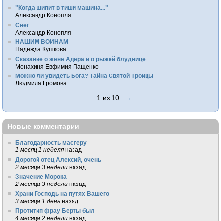
"Когда шипит в тиши машина..."
Александр Конопля
Снег
Александр Конопля
НАШИМ ВОИНАМ
Надежда Кушкова
Сказание о жене Адера и о рыжей блуднице
Монахиня Евфимия Пащенко
Можно ли увидеть Бога? Тайна Святой Троицы
Людмила Громова
1 из 10
→
Новые комментарии
Благодарность мастеру
1 месяц 1 неделя
назад
Дорогой отец Алексий, очень
2 месяца 3 недели
назад
Значение Морока
2 месяца 3 недели
назад
Храни Господь на путях Вашего
3 месяца 1 день
назад
Протитип фрау Берты был
4 месяца 2 недели
назад