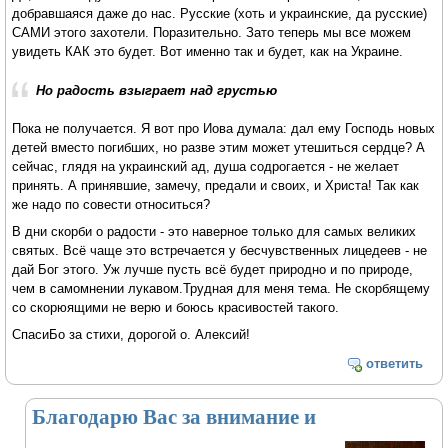
добравшаяся даже до нас. Русские (хоть и украинские, да русские)
САМИ этого захотели. Поразительно. Зато теперь мы все можем
увидеть КАК это будет. Вот именно так и будет, как на Украине.
Но радость взыграет над грустью
Пока не получается. Я вот про Иова думала: дал ему Господь новых
детей вместо погибших, но разве этим может утешиться сердце? А
сейчас, глядя на украинский ад, душа содрогается - не желает
принять. А принявшие, замечу, предали и своих, и Христа! Так как
же надо по совести относиться?
В дни скорби о радости - это наверное только для самых великих
святых. Всё чаще это встречается у бесчувственных лицедеев - не
дай Бог этого. Уж лучше пусть всё будет природно и по природе,
чем в самомнении лукавом.Трудная для меня тема. Не скорбящему
со скорюящими не верю и боюсь красивостей такого.
СпасиБо за стихи, дорогой о. Алексий!
ответить
Благодарю Вас за внимание и