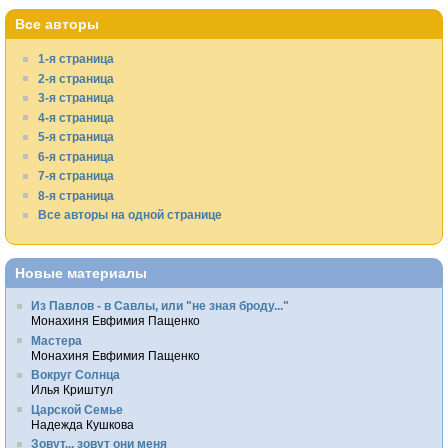
Все авторы
1-я страница
2-я страница
3-я страница
4-я страница
5-я страница
6-я страница
7-я страница
8-я страница
Все авторы на одной странице
Новые материалы
Из Павлов - в Савлы, или "не зная броду..."
Монахиня Евфимия Пащенко
Мастера
Монахиня Евфимия Пащенко
Вокруг Солнца
Илья Криштул
Царской Семье
Надежда Кушкова
Зовут... зовут они меня