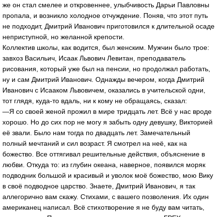
же он стал смелее и откровеннее, улыбчивость Дарьи Павловны
пропала, и возникло холодное отчуждение. Поняв, что этот путь
не подходит, Дмитрий Иванович приготовился к длительной осаде
неприступной, но желанной крепости.
Коллектив школы, как водится, был женским. Мужчин было трое:
завхоз Васильич, Исаак Львович Левитан, преподаватель
рисования, который уже был на пенсии, но продолжал работать,
ну и сам Дмитрий Иванович. Однажды вечером, когда Дмитрий
Иванович с Исааком Львовичем, оказались в учительской одни,
тот глядя, куда-то вдаль, ни к кому не обращаясь, сказал:
—Я со своей женой прожил в мире тридцать лет. Всё у нас вроде
хорошо. Но до сих пор не могу я забыть одну девушку, Викторией
её звали. Было нам тогда по двадцать лет. Замечательный
полный мечтаний и сил возраст. Я смотрел на неё, как на
божество. Все оттягивал решительные действия, объяснение в
любви. Откуда то: из глубин океана, наверное, появился моряк
подводник большой и красивый и уволок моё божество, мою Вику
в своё подводное царство. Знаете, Дмитрий Иванович, я так
аллегорично вам скажу. Стихами, с вашего позволения. Их один
американец написал. Всё стихотворение я не буду вам читать,