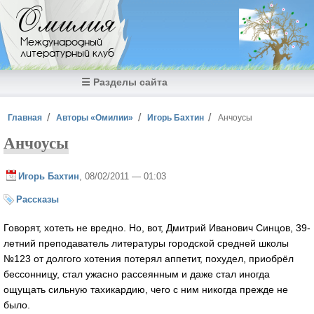
Перейти к основному содержанию
Омилия
Международный
литературный клуб
☰ Разделы сайта
Вы здесь
Главная
Авторы «Омилии»
Игорь Бахтин
Анчоусы
Анчоусы
Игорь Бахтин
, 08/02/2011 — 01:03
Рассказы
Говорят, хотеть не вредно. Но, вот, Дмитрий Иванович Синцов, 39-
летний преподаватель литературы городской средней школы
№123 от долгого хотения потерял аппетит, похудел, приобрёл
бессонницу, стал ужасно рассеянным и даже стал иногда
ощущать сильную тахикардию, чего с ним никогда прежде не
было.