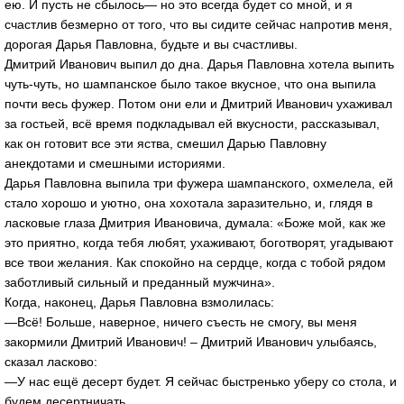
ею. И пусть не сбылось— но это всегда будет со мной, и я
счастлив безмерно от того, что вы сидите сейчас напротив меня,
дорогая Дарья Павловна, будьте и вы счастливы.
Дмитрий Иванович выпил до дна. Дарья Павловна хотела выпить
чуть-чуть, но шампанское было такое вкусное, что она выпила
почти весь фужер. Потом они ели и Дмитрий Иванович ухаживал
за гостьей, всё время подкладывал ей вкусности, рассказывал,
как он готовит все эти яства, смешил Дарью Павловну
анекдотами и смешными историями.
Дарья Павловна выпила три фужера шампанского, охмелела, ей
стало хорошо и уютно, она хохотала заразительно, и, глядя в
ласковые глаза Дмитрия Ивановича, думала: «Боже мой, как же
это приятно, когда тебя любят, ухаживают, боготворят, угадывают
все твои желания. Как спокойно на сердце, когда с тобой рядом
заботливый сильный и преданный мужчина».
Когда, наконец, Дарья Павловна взмолилась:
—Всё! Больше, наверное, ничего съесть не смогу, вы меня
закормили Дмитрий Иванович! – Дмитрий Иванович улыбаясь,
сказал ласково:
—У нас ещё десерт будет. Я сейчас быстренько уберу со стола, и
будем десертничать.