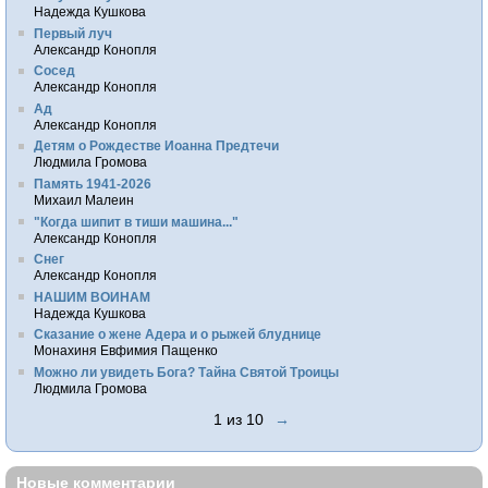
Надежда Кушкова
Первый луч
Александр Конопля
Сосед
Александр Конопля
Ад
Александр Конопля
Детям о Рождестве Иоанна Предтечи
Людмила Громова
Память 1941-2026
Михаил Малеин
"Когда шипит в тиши машина..."
Александр Конопля
Снег
Александр Конопля
НАШИМ ВОИНАМ
Надежда Кушкова
Сказание о жене Адера и о рыжей блуднице
Монахиня Евфимия Пащенко
Можно ли увидеть Бога? Тайна Святой Троицы
Людмила Громова
1 из 10
→
Новые комментарии