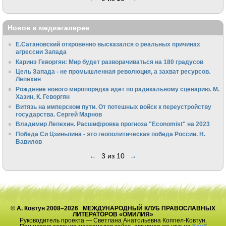
Новое в медиагалерее
Е.Сатановский откровенно высказался о реальных причинах
агрессии Запада
Каринэ Геворгян: Мир будет разворачиваться на 180 градусов
Цель Запада - не промышленная революция, а захват ресурсов.
Лепехин
Рождение нового миропорядка идёт по радикальному сценарию. М.
Хазин, К. Геворгян
Витязь на имперском пути. От потешных войск к переустройству
государства. Сергей Марнов
Владимир Лепехин. Расшифровка прогноза "Economist" на 2023
Победа Си Цзиньпина - это геополитическая победа России. Н.
Вавилов
←
3 из 10
→
© А. Ковтун 2008–2026 МЕЖДУНАРОДНЫЙ КЛУБ ПРАВОСЛАВНЫХ
ЛИТЕРАТОРОВ «ОМИЛИЯ»
Руководитель проекта — Светлана Анатольевна Коппел-Ковтун.