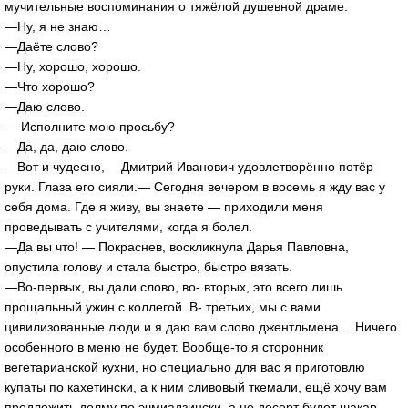
мучительные воспоминания о тяжёлой душевной драме.
—Ну, я не знаю…
—Даёте слово?
—Ну, хорошо, хорошо.
—Что хорошо?
—Даю слово.
— Исполните мою просьбу?
—Да, да, даю слово.
—Вот и чудесно,— Дмитрий Иванович удовлетворённо потёр
руки. Глаза его сияли.— Сегодня вечером в восемь я жду вас у
себя дома. Где я живу, вы знаете — приходили меня
проведывать с учителями, когда я болел.
—Да вы что! — Покраснев, воскликнула Дарья Павловна,
опустила голову и стала быстро, быстро вязать.
—Во-первых, вы дали слово, во- вторых, это всего лишь
прощальный ужин с коллегой. В- третьих, мы с вами
цивилизованные люди и я даю вам слово джентльмена… Ничего
особенного в меню не будет. Вообще-то я сторонник
вегетарианской кухни, но специально для вас я приготовлю
купаты по кахетински, а к ним сливовый ткемали, ещё хочу вам
предложить долму по эчмиадзински, а не десерт будет шакар