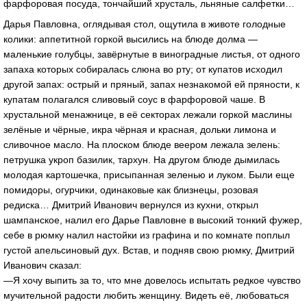
фарфоровая посуда, тончайший хрусталь, льняные салфетки…
Дарья Павловна, оглядывая стол, ощутила в животе голодные
колики: аппетитной горкой высились на блюде долма —
маленькие голубцы, завёрнутые в виноградные листья, от одного
запаха которых собиралась слюна во рту; от купатов исходил
другой запах: острый и пряный, запах незнакомой ей пряности, к
купатам полагался сливовый соус в фарфоровой чаше. В
хрустальной менажнице, в её секторах лежали горкой маслины
зелёные и чёрные, икра чёрная и красная, дольки лимона и
сливочное масло. На плоском блюде веером лежала зелень:
петрушка укроп базилик, тархун. На другом блюде дымилась
молодая картошечка, присыпанная зеленью и луком. Были еще
помидоры, огурчики, одинаковые как близнецы, розовая
редиска… Дмитрий Иванович вернулся из кухни, открыл
шампанское, налил его Дарье Павловне в высокий тонкий фужер,
себе в рюмку налил настойки из графина и по комнате поплыл
густой апельсиновый дух. Встав, и подняв свою рюмку, Дмитрий
Иванович сказал:
—Я хочу выпить за то, что мне довелось испытать редкое чувство
мучительной радости любить женщину. Видеть её, любоваться