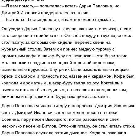
—Я вам помогу,— попыталась встать Дарья Павловна, но
Дмитрий Иванович придержал её за плечо:
—Вы гостья. Гостья дорогая, и вам положено отдыхать.
Он усадил Дарью Павловну в кресло, включил телевизор, а сам
стал сноровисто прибираться. Он снёс посуду на кухню, сложил
стол парту, за которым они сидели, перенёс свечи на
журнальный столик. Затем он принёс медную турочку с
ароматным кофе и шакар-буру по шекински— это были такие
малюсенькие сладкие с глянцевой корочкой пирожочки,
выпеченные в духовке. Внутри их были измельченные грецкие
орехи с сахаром и пряность под названием кардамон. Кофе был
крепким и ароматным, шакар-буру таяла во рту. Коктейль в
высоком стакане был ледяным, он пах шоколадом, коньяком,
лимоном и ещё какими то будоражащими запахами.
Дарья Павловна увидела гитару и попросила Дмитрия Ивановича
спеть. Дмитрий Иванович спел несколько песен на стихи
Есенина, пару песен Высоцкого, потом разошёлся и спел
несколько песен из Битлов. Отложив гитару, он стал читать стихи.
Дарья Павловна слушала затаив дыхание. Когда он закончил