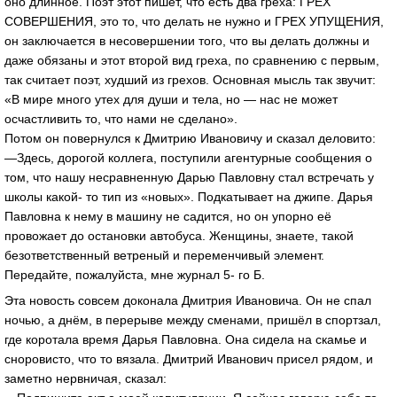
оно длинное. Поэт этот пишет, что есть два греха: ГРЕХ
СОВЕРШЕНИЯ, это то, что делать не нужно и ГРЕХ УПУЩЕНИЯ,
он заключается в несовершении того, что вы делать должны и
даже обязаны и этот второй вид греха, по сравнению с первым,
так считает поэт, худший из грехов. Основная мысль так звучит:
«В мире много утех для души и тела, но — нас не может
осчастливить то, что нами не сделано».
Потом он повернулся к Дмитрию Ивановичу и сказал деловито:
—Здесь, дорогой коллега, поступили агентурные сообщения о
том, что нашу несравненную Дарью Павловну стал встречать у
школы какой- то тип из «новых». Подкатывает на джипе. Дарья
Павловна к нему в машину не садится, но он упорно её
провожает до остановки автобуса. Женщины, знаете, такой
безответственный ветреный и переменчивый элемент.
Передайте, пожалуйста, мне журнал 5- го Б.
Эта новость совсем доконала Дмитрия Ивановича. Он не спал
ночью, а днём, в перерыве между сменами, пришёл в спортзал,
где коротала время Дарья Павловна. Она сидела на скамье и
сноровисто, что то вязала. Дмитрий Иванович присел рядом, и
заметно нервничая, сказал: