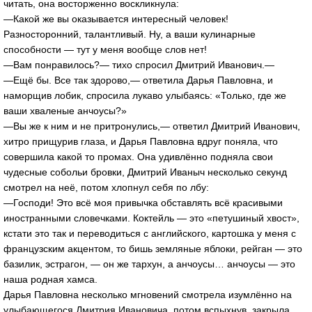
читать, она восторженно воскликнула:
—Какой же вы оказывается интересный человек!
Разносторонний, талантливый. Ну, а ваши кулинарные
способности — тут у меня вообще слов нет!
—Вам понравилось?— тихо спросил Дмитрий Иванович.—
—Ещё бы. Все так здорово,— ответила Дарья Павловна, и
наморщив лобик, спросила лукаво улыбаясь: «Только, где же
ваши хваленые анчоусы?»
—Вы же к ним и не притронулись,— ответил Дмитрий Иванович,
хитро прищурив глаза, и Дарья Павловна вдруг поняла, что
совершила какой то промах. Она удивлённо подняла свои
чудесные собольи бровки, Дмитрий Иваныч несколько секунд
смотрел на неё, потом хлопнул себя по лбу:
—Господи! Это всё моя привычка обставлять всё красивыми
иностранными словечками. Коктейль — это «петушиный хвост»,
кстати это так и переводиться с английского, картошка у меня с
французским акцентом, то бишь земляные яблоки, рейган — это
базилик, эстрагон, — он же тархун, а анчоусы… анчоусы — это
наша родная хамса.
Дарья Павловна несколько мгновений смотрела изумлённо на
улыбающегося Дмитрия Ивановича, потом вспыхнув, закрыла