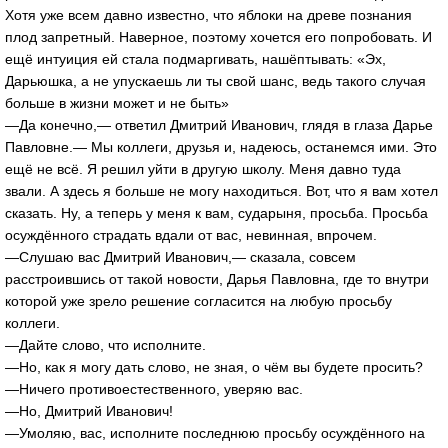
Хотя уже всем давно известно, что яблоки на древе познания
плод запретный. Наверное, поэтому хочется его попробовать. И
ещё интуиция ей стала подмаргивать, нашёптывать: «Эх,
Дарьюшка, а не упускаешь ли ты свой шанс, ведь такого случая
больше в жизни может и не быть»
—Да конечно,— ответил Дмитрий Иванович, глядя в глаза Дарье
Павловне.— Мы коллеги, друзья и, надеюсь, останемся ими. Это
ещё не всё. Я решил уйти в другую школу. Меня давно туда
звали. А здесь я больше не могу находиться. Вот, что я вам хотел
сказать. Ну, а теперь у меня к вам, сударыня, просьба. Просьба
осуждённого страдать вдали от вас, невинная, впрочем.
—Слушаю вас Дмитрий Иванович,— сказала, совсем
расстроившись от такой новости, Дарья Павловна, где то внутри
которой уже зрело решение согласится на любую просьбу
коллеги.
—Дайте слово, что исполните.
—Но, как я могу дать слово, не зная, о чём вы будете просить?
—Ничего противоестественного, уверяю вас.
—Но, Дмитрий Иванович!
—Умоляю, вас, исполните последнюю просьбу осуждённого на