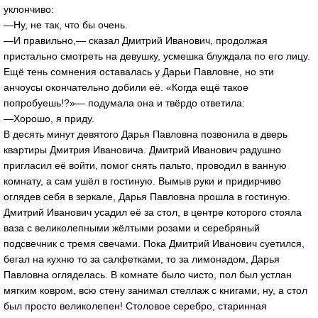
уклончиво:
—Ну, не так, что бы очень.
—И правильно,— сказал Дмитрий Иванович, продолжая
пристально смотреть на девушку, усмешка блуждала по его лицу.
Ещё тень сомнения оставалась у Дарьи Павловне, но эти
анчоусы окончательно добили её. «Когда ещё такое
попробуешь!?»— подумала она и твёрдо ответила:
—Хорошо, я приду.
В десять минут девятого Дарья Павловна позвонила в дверь
квартиры Дмитрия Ивановича. Дмитрий Иванович радушно
пригласил её войти, помог снять пальто, проводил в ванную
комнату, а сам ушёл в гостиную. Вымыв руки и придирчиво
оглядев себя в зеркале, Дарья Павловна прошла в гостиную.
Дмитрий Иванович усадил её за стол, в центре которого стояла
ваза с великолепными жёлтыми розами и серебряный
подсвечник с тремя свечами. Пока Дмитрий Иванович суетился,
бегал на кухню то за салфетками, то за лимонадом, Дарья
Павловна огляделась. В комнате было чисто, пол был устлан
мягким ковром, всю стену занимал стеллаж с книгами, ну, а стол
был просто великолепен! Столовое серебро, старинная