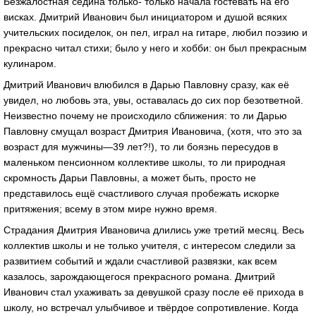
Безжалостная седина только- только начала гостевать на его
висках. Дмитрий Иванович был инициатором и душой всяких
учительских посиделок, он пел, играл на гитаре, любил поэзию и
прекрасно читал стихи; было у него и хобби: он был прекрасным
кулинаром.
Дмитрий Иванович влюбился в Дарью Павловну сразу, как её
увидел, но любовь эта, увы, оставалась до сих пор безответной.
Неизвестно почему не происходило сближения: то ли Дарью
Павловну смущал возраст Дмитрия Ивановича, (хотя, что это за
возраст для мужчины—39 лет?!), то ли боязнь пересудов в
маленьком пенсионном коллективе школы, то ли природная
скромность Дарьи Павловны, а может быть, просто не
представилось ещё счастливого случая пробежать искорке
притяжения; всему в этом мире нужно время.
Страдания Дмитрия Ивановича длились уже третий месяц. Весь
коллектив школы и не только учителя, с интересом следили за
развитием событий и ждали счастливой развязки, как всем
казалось, зарождающегося прекрасного романа. Дмитрий
Иванович стал ухаживать за девушкой сразу после её прихода в
школу, но встречал улыбчивое и твёрдое сопротивление. Когда