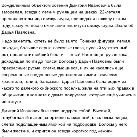
Вожделенным объектом хотения Дмитрия Ивановича была
загорелая, всегда с лёгким румянцем на щеках, 22-летняя
преподавательница физкультуры, пришедшая в школу в этом
году, сразу же после окончания института физкультуры. Звали её
Дарья Павловна.
Надо заметить, хотеть её было за что. Точеная фигурка, лёгкая
походка, большие серые ласковые глаза, пухлый чувственный
рот, преаппетитнейший бюст и — коса! Настоящая русая коса,
доходящая почти до пояса! Волосы у Дарьи Павловны были
прекрасные: русые, слегка вьющиеся, и их не касались ещё
современные вредоносные достижения химии: всяческие
красители, гели и, бальзамы. Дарья Павловна была родом из
какого то далёкого сибирского посёлка, жила на птичьих правах в
общежитии, в комнате с двумя подругами, которые ещё учились в
институте.
Дмитрий Иванович был тоже недурён собой. Высокий,
голубоглазый шатен, спортивно сложенный, с волевым лицом,
слегка подслащённым ямочкой на подбородке. Волосы у него
были жесткие, и стригся он всегда коротко: под «ёжик».