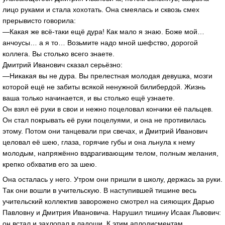
лицо руками и стала хохотать. Она смеялась и сквозь смех
прерывисто говорила:
—Какая же всё-таки ещё дура! Как мало я знаю. Боже мой…
анчоусы… а я то… Возьмите надо мной шефство, дорогой
коллега. Вы столько всего знаете.
Дмитрий Иванович сказал серьёзно:
—Никакая вы не дура. Вы прелестная молодая девушка, мозги
которой ещё не забиты всякой ненужной билибердой. Жизнь
ваша только начинается, и вы столько ещё узнаете.
Он взял её руки в свои и нежно поцеловал кончики её пальцев.
Он стал покрывать её руки поцелуями, и она не противилась
этому. Потом они танцевали при свечах, и Дмитрий Иванович
целовал её шею, глаза, горячие губы и она льнула к нему
молодым, напряжённо вздрагивающим телом, полным желания,
крепко обхватив его за шею.
Она осталась у него. Утром они пришли в школу, держась за руки.
Так они вошли в учительскую. В наступившей тишине весь
учительский коллектив заворожено смотрел на сияющих Дарью
Павловну и Дмитрия Ивановича. Нарушил тишину Исаак Львович:
он встал и захлопал в ладоши. К этим аплодисментам