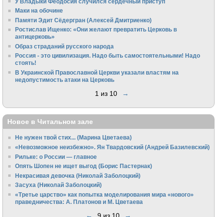
У Владыки Феодосия случился сердечный приступ
Маки на обочине
Памяти Эдит Сёдергран (Алексей Дмитриенко)
Ростислав Ищенко: «Они желают превратить Церковь в
антицерковь»
Образ страданий русского народа
Россия - это цивилизация. Надо быть самостоятельными! Надо
стоять!
В Украинской Православной Церкви указали властям на
недопустимость атаки на Церковь
1 из 10
→
Новое в Читальном зале
Не нужен твой стих... (Марина Цветаева)
«Невозможное неизбежно». Ян Твардовский (Андрей Базилевский)
Рильке: о России — главное
Опять Шопен не ищет выгод (Борис Пастернак)
Некрасивая девочка (Николай Заболоцкий)
Засуха (Николай Заболоцкий)
«Третье царство» как попытка моделирования мира «нового»
праведничества: А. Платонов и М. Цветаева
←
9 из 10
→