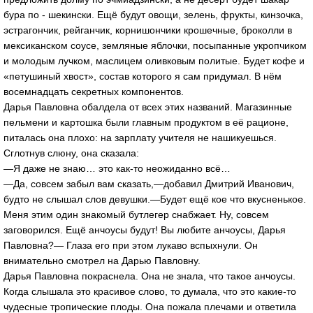
бура по - шекински. Ещё будут овощи, зелень, фрукты, кинзочка,
эстрагончик, рейганчик, корнишончики крошечные, броколли в
мексиканском соусе, земляные яблочки, посыпанные укропчиком
и молодым лучком, маслицем оливковым политые. Будет кофе и
«петушиный хвост», состав которого я сам придумал. В нём
восемнадцать секретных компонентов.
Дарья Павловна обалдела от всех этих названий. Магазинные
пельмени и картошка были главным продуктом в её рационе,
питалась она плохо: на зарплату учителя не нашикуешься.
Сглотнув слюну, она сказала:
—Я даже не знаю… это как-то неожиданно всё…
—Да, совсем забыл вам сказать,—добавил Дмитрий Иванович,
будто не слышал слов девушки.—Будет ещё кое что вкусненькое.
Меня этим один знакомый бутлегер снабжает. Ну, совсем
заговорился. Ещё анчоусы будут! Вы любите анчоусы, Дарья
Павловна?— Глаза его при этом лукаво вспыхнули. Он
внимательно смотрел на Дарью Павловну.
Дарья Павловна покраснела. Она не знала, что такое анчоусы.
Когда слышала это красивое слово, то думала, что это какие-то
чудесные тропические плоды. Она пожала плечами и ответила