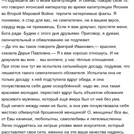
—Подпишите акт о моей капитуляции. Я сейчас говорю себе то,
что говорил японский император во время капитуляции Японии
во Второй Мировой Войне: терпите нетерпимые факты. Я
понимаю, я стар для вас, не симпатичен, не в вашем вкусе,
сердцу ведь не прикажешь. Если я вам докучал, простите меня,
Бога ради. Будем с этого дня друзьями. Приговор, я думаю,
окончательный и обжалованию не подлежит.
—Да что вы такое говорите Дмитрий Иванович,— краснея,
сказала Дарья Павловна.— Я к вам хорошо отношусь. И не
докучали вы мне… мы коллеги, у нас тёплые отношения…
При этом она тут же испытала сильнейшую досаду, подумав, что
лишается такого симпатичного обожателя. Испытала она не
только досаду: к ней подступила вдруг обида, и она
почувствовала себя даже оскорблённой: надо же, она такая
красивая молодая, перестаёт вдруг быть объектом обожания
красивого мужчины, который ещё вчера был от неё без ума.
Ещё ничего между ними не было, а она уже почувствовала себя
жестоко обманутой брошенной женщиной! О, женщины! Все вы,
от Евы начиная, любопытны, самолюбивы и легкомысленны.
Легко поддаётесь на хитрые уловки змея искусителя, который
расставляет свои сети, именно на эти ваши качества надеясь.