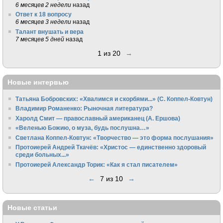
6 месяцев 2 недели
назад
Ответ к 18 вопросу
6 месяцев 3 недели
назад
Талант внушать и вера
7 месяцев 5 дней
назад
1 из 20
→
Новые интервью
Татьяна Бобровских: «Хвалимся и скорбями...» (С. Коппел-Ковтун)
Владимир Романенко: Рыночная литература?
Харолд Смит — православный американец (А. Ершова)
«Веленью Божию, о муза, будь послушна…»
Светлана Коппел-Ковтун: «Творчество — это форма послушания»
Протоиерей Андрей Ткачёв: «Христос — единственно здоровый
среди больных...»
Протоиерей Александр Торик: «Как я стал писателем»
←
7 из 10
→
Новые статьи