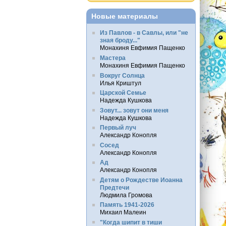
Новые материалы
Из Павлов - в Савлы, или "не
зная броду..."
Монахиня Евфимия Пащенко
Мастера
Монахиня Евфимия Пащенко
Вокруг Солнца
Илья Криштул
Царской Семье
Надежда Кушкова
Зовут... зовут они меня
Надежда Кушкова
Первый луч
Александр Конопля
Сосед
Александр Конопля
Ад
Александр Конопля
Детям о Рождестве Иоанна
Предтечи
Людмила Громова
Память 1941-2026
Михаил Малеин
"Когда шипит в тиши