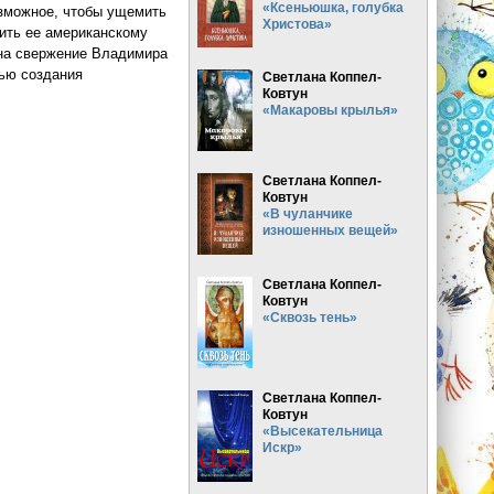
«Ксеньюшка, голубка
озможное, чтобы ущемить
Христова»
нить ее американскому
 на свержение Владимира
тью создания
Светлана Коппел-
Ковтун
«Макаровы крылья»
(Юрий Селиванов)
Светлана Коппел-
Ковтун
«В чуланчике
изношенных вещей»
Светлана Коппел-
Ковтун
«Сквозь тень»
Светлана Коппел-
Ковтун
«Высекательница
Искр»