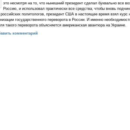
это несмотря на то, что нынешний президент сделал буквально все в
Россию, и использовал практически все средства, чтобы вновь подчи
 российских политологов, президент США в настоящее время взял курс
низации государственного переворота в России. И именно необходимос
ля такого переворота объясняется американская авантюра на Украине.
 отведен минимум времени для подготовки к тяжелому испытанию 
бавить комментарий