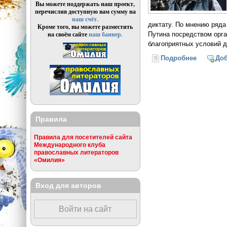
Вы можете поддержать наш проект,
перечислив доступную вам сумму на
наш счёт.
диктату. По мнению ряда
Кроме того, вы можете разместить
на своём сайте
наш баннер.
Путина посредством орга
благоприятных условий д
Подробнее
о России
До
Правила
Правила для посетителей сайта
Международного клуба
православных литераторов
«Омилия»
Вход для авторов
Войти на сайт