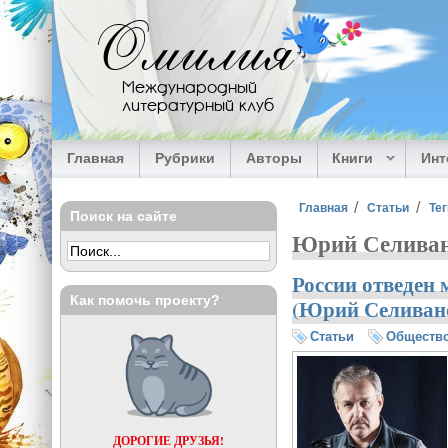
Перейти к основному содержанию
Омилия
Международный
литературный клуб
Главная
Рубрики
Авторы
Книги
Ин
Вы здесь
Главная
Статьи
Тег
Поиск на сайте
Юрий Селива
России отведен
Как помочь проекту?
(Юрий Селиван
Статьи
Обществ
ДОРОГИЕ ДРУЗЬЯ!