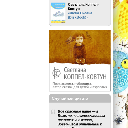
Светлана Коппел-
Ковтун
«Жена Океана
(DiskBook)»
Случайная цитата
Все спасение наше — в
Боге, но не в многочасовых
правилах, а в живом,
доверчивом отношении к