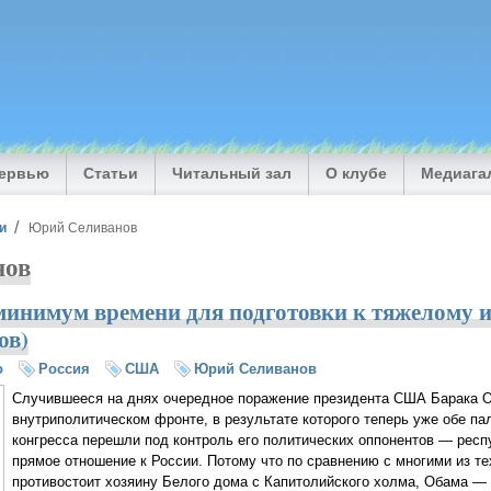
тервью
Статьи
Читальный зал
О клубе
Медиага
и
Юрий Селиванов
нов
 минимум времени для подготовки к тяжелому
ов)
о
Россия
США
Юрий Селиванов
Случившееся на днях очередное поражение президента США Барака 
внутриполитическом фронте, в результате которого теперь уже обе па
конгресса перешли под контроль его политических оппонентов — респ
прямое отношение к России. Потому что по сравнению с многими из те
противостоит хозяину Белого дома с Капитолийского холма, Обама —