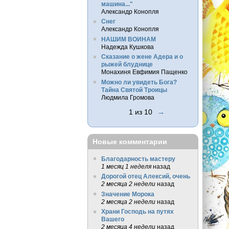
машина..."
Александр Конопля
Снег
Александр Конопля
НАШИМ ВОИНАМ
Надежда Кушкова
Сказание о жене Адера и о
рыжей блуднице
Монахиня Евфимия Пащенко
Можно ли увидеть Бога?
Тайна Святой Троицы
Людмила Громова
1 из 10
→
Новые комментарии
Благодарность мастеру
1 месяц 1 неделя
назад
Дорогой отец Алексий, очень
2 месяца 2 недели
назад
Значение Морока
2 месяца 2 недели
назад
Храни Господь на путях
Вашего
2 месяца 4 недели
назад