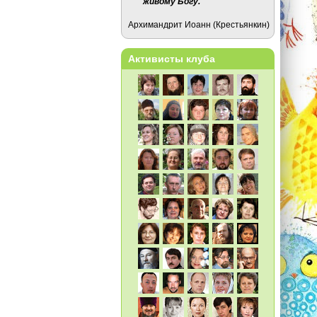
живому Богу.
Архимандрит Иоанн (Крестьянкин)
Активисты клуба