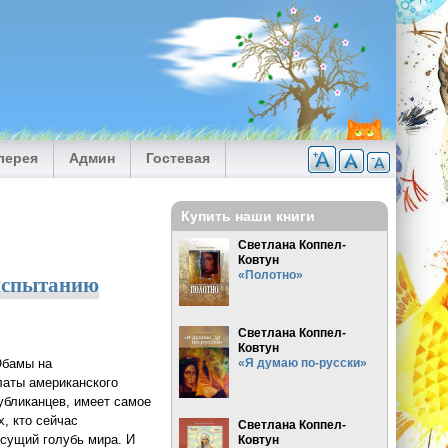
лерея
Админ
Гостевая
Купить наши книги
Светлана Коппел-
Ковтун
«Полотно»
 испытанию
Светлана Коппел-
Ковтун
Обамы на
«Я думаю по-русски»
латы американского
убликанцев, имеет самое
х, кто сейчас
Светлана Коппел-
 сущий голубь мира. И
Ковтун